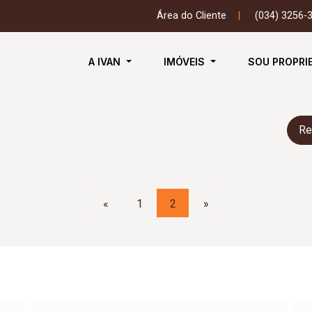
Área do Cliente
|
(034) 3256-
A IVAN
IMÓVEIS
SOU PROPRI
Re
«
1
2
»