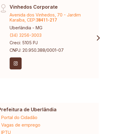
Vinhedos Corporate
Cent
Avenida dos Vinhedos, 70 - Jardim
Av Jo
Karaíba, CEP:
CEP:
38411-217
3
Uberlândia - MG
Uberl
(34) 3256-3003
(34) 
Creci: 5105 PJ
Creci
CNPJ: 20.950.388/0001-07
Prefeitura de Uberlândia
Cemig
Portal do Cidadão
2ª via da 
Vagas de emprego
Ligação n
IPTU
Desligam