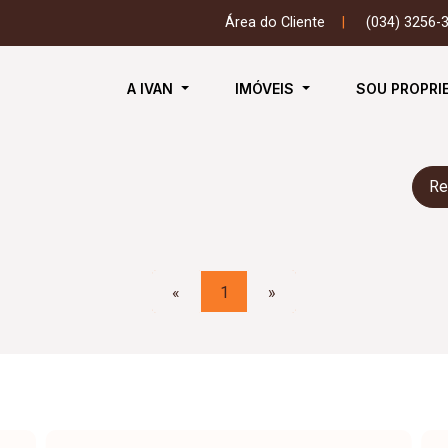
Área do Cliente
|
(034) 3256-
A IVAN
IMÓVEIS
SOU PROPRI
Re
«
1
»