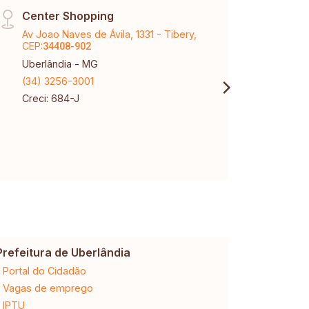
Center Shopping
Matr
Av Joao Naves de Ávila, 1331 - Tibery,
Rua A
CEP:
CEP:
34408-902
3
Uberlândia - MG
Uberl
(34) 3256-3001
(34) 
Creci: 684-J
Creci
CNPJ:
Prefeitura de Uberlândia
Cemig
Portal do Cidadão
2ª via da 
Vagas de emprego
Ligação n
IPTU
Desligam