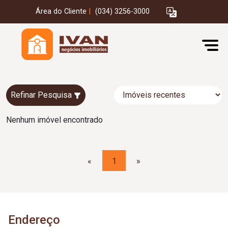
Área do Cliente
|
(034) 3256-3000
Refinar Pesquisa
Nenhum imóvel encontrado
«
1
»
Endereço