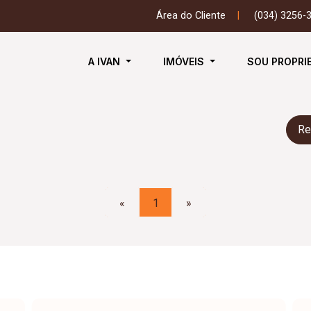
Área do Cliente
|
(034) 3256-
A IVAN
IMÓVEIS
SOU PROPRI
Re
«
1
»