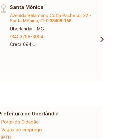
Santa Mônica
Tem 
Avenida Belarmino Cotta Pacheco, 32 -
Aveni
Santa Mônica, CEP:
Tubal
38408-168
Uberlândia - MG
Uberl
(34) 3256-3004
(34) 
Creci: 684-J
Creci
Prefeitura de Uberlândia
Cemig
Portal do Cidadão
2ª via da 
Vagas de emprego
Ligação n
IPTU
Desligam