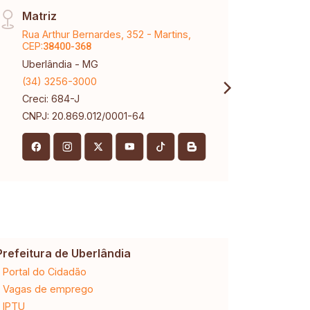
Matriz
Arag
Rua Arthur Bernardes, 352 - Martins,
Aveni
CEP:
CEP:
38400-368
3
Uberlândia - MG
Aragu
(34) 3256-3000
(34) 
Creci: 684-J
Creci
CNPJ: 20.869.012/0001-64
Prefeitura de Uberlândia
Cemig
Portal do Cidadão
2ª via da 
Vagas de emprego
Ligação n
IPTU
Desligam