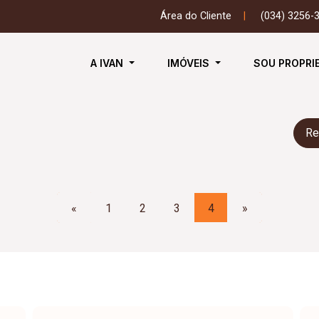
Área do Cliente
|
(034) 3256-
A IVAN
IMÓVEIS
SOU PROPRI
Re
«
1
2
3
4
»