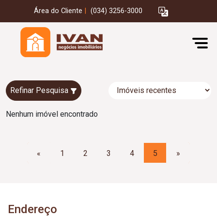
Área do Cliente
|
(034) 3256-3000
Refinar Pesquisa
Nenhum imóvel encontrado
«
1
2
3
4
5
»
Endereço