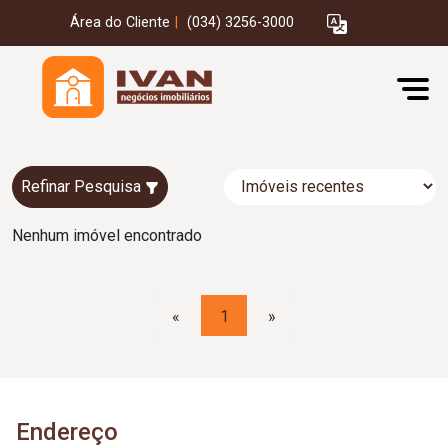
Área do Cliente
|
(034) 3256-3000
Refinar Pesquisa
Nenhum imóvel encontrado
«
1
»
Endereço