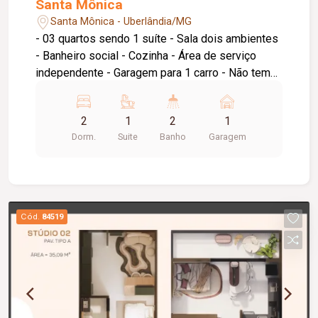
Santa Mônica
Santa Mônica - Uberlândia/MG
- 03 quartos sendo 1 suíte - Sala dois ambientes
- Banheiro social - Cozinha - Área de serviço
independente - Garagem para 1 carro - Não tem
elevador Apartamento em ótima localização,
planta funcional e ambientes amplos,. Quartos
2
1
2
1
amplos, cozinha espaçosa.
Dorm.
Suite
Banho
Garagem
Cód.
84519