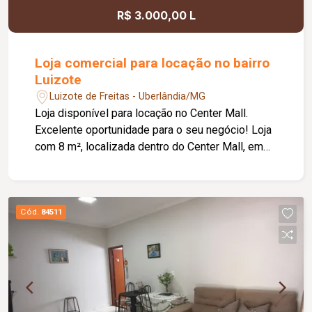
R$ 3.000,00 L
Loja comercial para locação no bairro
Luizote
Luizote de Freitas - Uberlândia/MG
Loja disponível para locação no Center Mall.
Excelente oportunidade para o seu negócio! Loja
com 8 m², localizada dentro do Center Mall, em
um ambiente com grande circulação de pessoas.
O espaço já conta com porta de vidro (Blindex)
instalada, proporcionando mais praticidade e
economia para o novo locatário. Ideal para quem
Cód.
84511
busca iniciar ou expandir seu negócio com baixo
custo e ótima localização. Agende uma visita e
venha conhecer essa oportunidade!