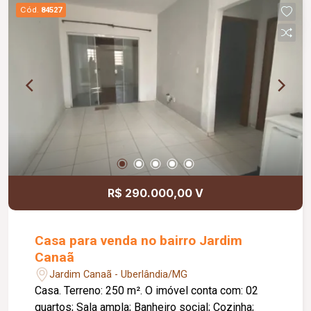
completa, proporcionando conforto, segurança e
Cód.
84527
qualidade de vida; Diferenciais: Apartamento
localizado no 14º andar; Armários planejados em
todos os quartos; Ventiladores de teto nos
quartos; Aquecimento a gás nos banheiros;
Excelente localização, próxima a shopping,
faculdades, supermercados, restaurantes e
principais vias da região.
R$ 290.000,00 V
Casa para venda no bairro Jardim
Canaã
Jardim Canaã - Uberlândia/MG
Casa. Terreno: 250 m². O imóvel conta com: 02
quartos; Sala ampla; Banheiro social; Cozinha;