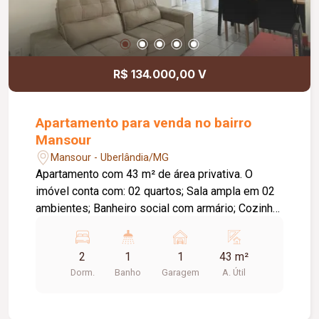
R$ 134.000,00 V
Apartamento para venda no bairro
Mansour
Mansour - Uberlândia/MG
Apartamento com 43 m² de área privativa. O
imóvel conta com: 02 quartos; Sala ampla em 02
ambientes; Banheiro social com armário; Cozinha
com pia em granito; Área de serviço; 01 vaga de
garagem; O condomínio conta com: Portaria 24
2
1
1
43 m²
horas; Mercadinho; Salão de festas; Câmeras de
Dorm.
Banho
Garagem
A. Útil
segurança; Diferenciais: Acabamento em gesso;
Ambientes bem distribuídos, proporcionando
conforto e praticidade.