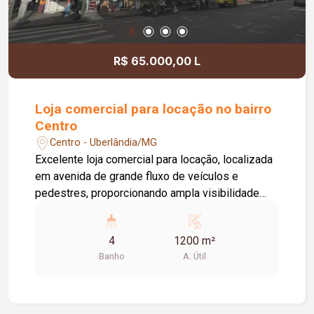
R$ 65.000,00 L
Loja comercial para locação no bairro
Centro
Centro - Uberlândia/MG
Excelente loja comercial para locação, localizada
em avenida de grande fluxo de veículos e
pedestres, proporcionando ampla visibilidade
para o seu negócio. O imóvel conta com
aproximadamente 1.200 m² de área, distribuídos
4
1200 m²
em um amplo espaço comercial, escritório, 04
Banho
A. Útil
banheiros, copa e depósito, oferecendo
praticidade e estrutura para diversos segmentos
comerciais.