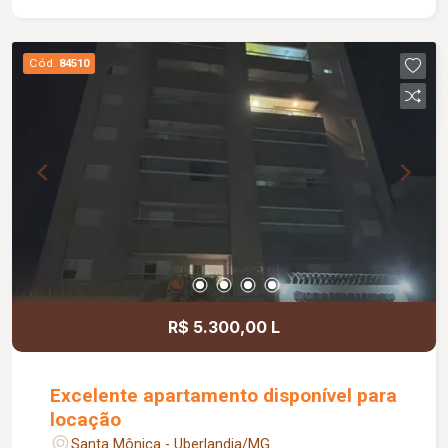
universidade, supermercados, farmácias, escolas
e comércios; Ideal para moradia ou investimento.
Informações complementares: Área privativa
Cód.
84510
coberta de 99,38 m²; Área privativa descoberta
de 89,54 m²; Área privativa total de 188,92 m².
R$ 5.300,00 L
Excelente apartamento disponível para
locação
Santa Mônica - Uberlandia/MG