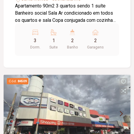
Apartamento 90m2 3 quartos sendo 1 suíte
Banheiro social Sala Ar condicionado em todos
os quartos e sala Copa conjugada com cozinha
Lavanderia Varanda gourmet com churrasqueira
carvão 2 elevadores Garagem 2 carros
3
1
2
2
Dorm.
Suite
Banho
Garagens
Cód.
84509