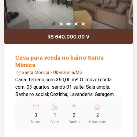
R$ 640.000,00 V
Casa para venda no bairro Santa
Mônica
Santa Mônica - Uberlândia/MG
Casa. Terreno com 360,00 m². O imóvel conta
com: 03 quartos, sendo 01 suíte; Sala ampla;
Banheiro social; Cozinha; Lavanderia; Garagem
coberta; Área externa descoberta; Diferenciais:
Sistema de monitoramento por câmeras; Cerca
3
1
2
2
elétrica; Cerca concertina; Imóvel totalmente
Dorm.
Suite
Banho
Garagens
quitado; Terreno amplo com excelente
aproveitamento; Excelente localização, próxima à