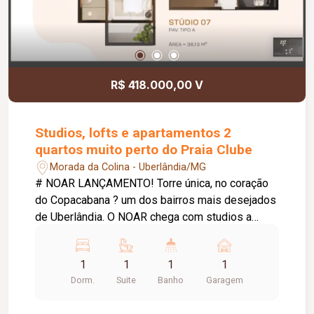
R$ 418.000,00 V
Studios, lofts e apartamentos 2
quartos muito perto do Praia Clube
Morada da Colina - Uberlândia/MG
# NOAR LANÇAMENTO! Torre única, no coração
do Copacabana ? um dos bairros mais desejados
de Uberlândia. O NOAR chega com studios a
partir de 35m², apartamentos de 2 quartos e lofts
exclusivos no último pavimento, para quem busca
1
1
1
1
um endereço à altura do seu estilo de vida. A
Dorm.
Suite
Banho
Garagem
localização é um dos grandes trunfos do
empreendimento: pertinho do tradicional Praia