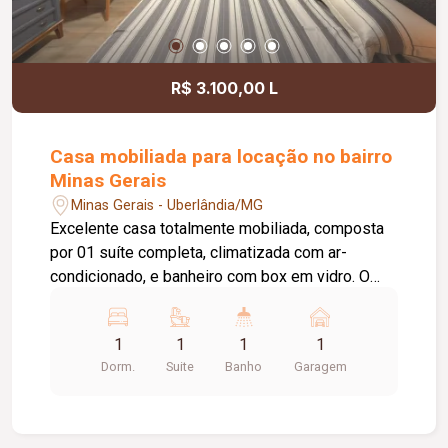
R$ 3.100,00 L
Casa mobiliada para locação no bairro
Minas Gerais
Minas Gerais - Uberlândia/MG
Excelente casa totalmente mobiliada, composta
por 01 suíte completa, climatizada com ar-
condicionado, e banheiro com box em vidro. O
imóvel dispõe de cozinha totalmente montada,
ampla área de serviço com teto retrátil, porteiro
1
1
1
1
eletrônico, portão eletrônico, sistema de
Dorm.
Suite
Banho
Garagem
monitoramento e 01 vaga de garagem,
oferecendo praticidade, conforto e segurança.