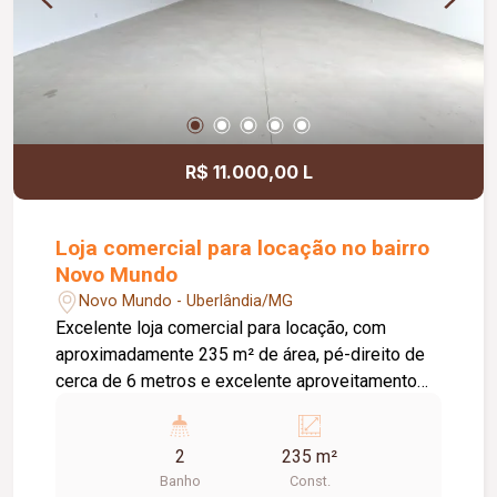
R$ 11.000,00 L
Loja comercial para locação no bairro
Novo Mundo
Novo Mundo - Uberlândia/MG
Excelente loja comercial para locação, com
aproximadamente 235 m² de área, pé-direito de
cerca de 6 metros e excelente aproveitamento
do espaço. O imóvel possui piso em cimento
usinado, telhado com isolamento acústico e
2
235 m²
térmico, 02 banheiros e estacionamento frontal,
Banho
Const.
oferecendo praticidade, conforto e estrutura ideal