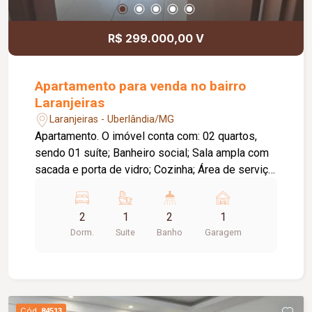
R$ 299.000,00 V
Apartamento para venda no bairro
Laranjeiras
Laranjeiras - Uberlândia/MG
Apartamento. O imóvel conta com: 02 quartos,
sendo 01 suíte; Banheiro social; Sala ampla com
sacada e porta de vidro; Cozinha; Área de serviço;
01 vaga de garagem descoberta; O condomínio
conta com: Portaria com guarita; Piscina; Espaço
2
1
2
1
gourmet com churrasqueira; Playground;
Dorm.
Suite
Banho
Garagem
Diferenciais: Excelente iluminação natural;
Localização privilegiada, próxima a hospitais,
supermercados, escolas e academias da região.
Cód.
84513