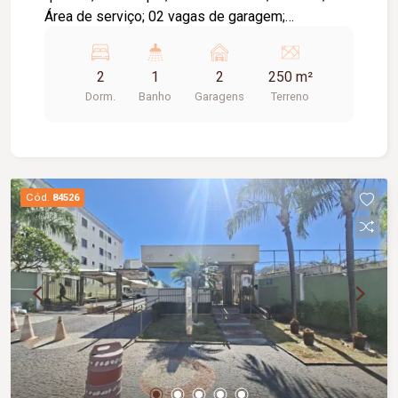
Área de serviço; 02 vagas de garagem;
Diferenciais: Amplo terreno, ideal para futuras
ampliações ou área de lazer; Ambientes bem
2
1
2
250 m²
distribuídos e com boa iluminação natural;
Dorm.
Banho
Garagens
Terreno
Excelente opção para morar ou investir.
Cód.
84526