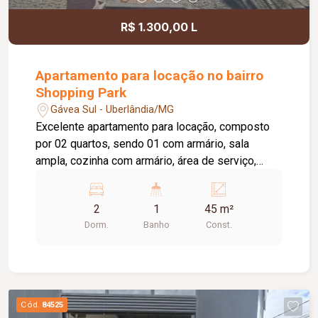
R$ 1.300,00 L
Apartamento para locação no bairro
Shopping Park
Gávea Sul - Uberlândia/MG
Excelente apartamento para locação, composto
por 02 quartos, sendo 01 com armário, sala
ampla, cozinha com armário, área de serviço,
banheiro social com box em vidro e armário sob a
pia, além de 01 vaga de estacionamento. O
2
1
45 m²
condomínio oferece portaria 24 horas, playground
Dorm.
Banho
Const.
e quadra esportiva, proporcionando mais
segurança, conforto e lazer para toda a família.
Cód.
84525