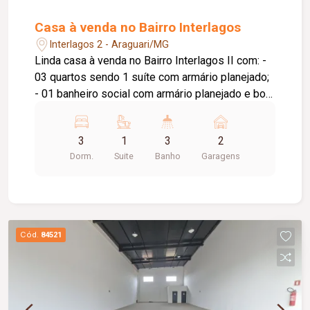
Casa à venda no Bairro Interlagos
Interlagos 2 - Araguari/MG
Linda casa à venda no Bairro Interlagos II com: -
03 quartos sendo 1 suíte com armário planejado;
- 01 banheiro social com armário planejado e box
em blindex; - 01 sala de estar/tv; - 01 sala de
jantar; - 01 área de luz; - 01 cozinha planejada; -
3
1
3
2
01 área gourmet com churrasqueira, bancada, pia
Dorm.
Suite
Banho
Garagens
e lavabo; - 01 lavanderia; - 01 despensa; - jardim;
- garagem para 02 veículos; - interfone; portão
eletrônico; cerca elétrica; ar condicionado;
Cód.
84521