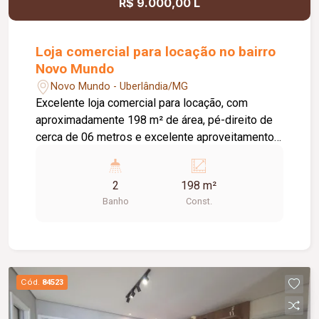
R$ 9.000,00 L
Loja comercial para locação no bairro
Novo Mundo
Novo Mundo - Uberlândia/MG
Excelente loja comercial para locação, com
aproximadamente 198 m² de área, pé-direito de
cerca de 06 metros e excelente aproveitamento
do espaço. O imóvel conta com piso em cimento
usinado, telhado com isolamento acústico e
2
198 m²
térmico, 02 banheiros e estacionamento frontal,
Banho
Const.
oferecendo praticidade, conforto e estrutura ideal
para diversos segmentos comerciais.
Cód.
84523