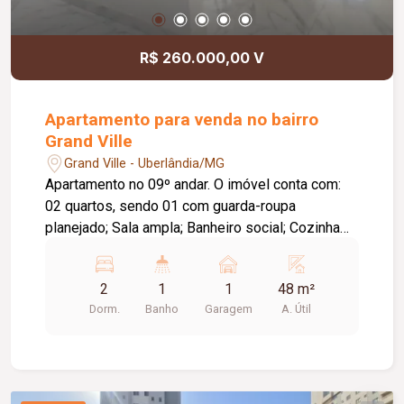
R$ 260.000,00 V
Apartamento para venda no bairro
Grand Ville
Grand Ville - Uberlândia/MG
Apartamento no 09º andar. O imóvel conta com:
02 quartos, sendo 01 com guarda-roupa
planejado; Sala ampla; Banheiro social; Cozinha
com armários planejados; Área de serviço; 01
vaga de garagem; O condomínio conta com:
2
1
1
48 m²
Elevador social e de serviço; Portaria 24 horas
Dorm.
Banho
Garagem
A. Útil
com monitoramento; Piscina adulto e infantil;
Academia; Salão de festas; Churrasqueiras;
Quadra de esportes; Sala de jogos; Área pet;
Bicicletário; Mini horta; Máquinas de venda
automática; Diferenciais: Vista panorâmica para