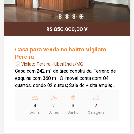
R$ 850.000,00 V
Casa para venda no bairro Vigilato
Pereira
Vigilato Pereira - Uberlândia/MG
Casa com 242 m² de área construída. Terreno de
esquina com 360 m². O imóvel conta com: 04
quartos, sendo 02 suítes; Sala de visita ampla;
Sala de TV integrada à sala de jantar; Banheiro
social; Cozinha mobiliada com armários; Varanda
4
2
3
2
com lavanderia; Despensa com armários; Espaço
Dorm.
Suítes
Banho
Garagens
externo para despejo; 02 vagas de garagem
cobertas; 03 vagas de garagem descobertas;
Diferenciais: Sistema de energia fotovoltaica