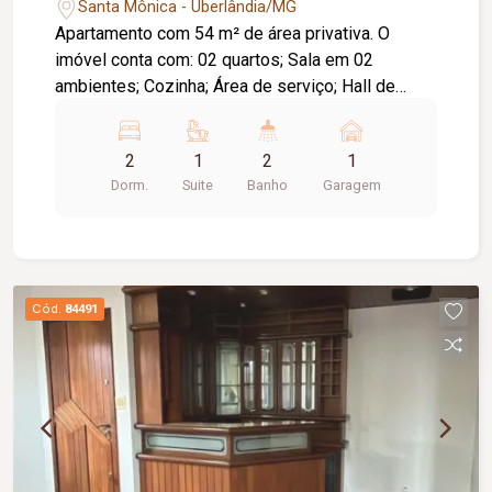
Santa Mônica - Uberlândia/MG
Apartamento com 54 m² de área privativa. O
imóvel conta com: 02 quartos; Sala em 02
ambientes; Cozinha; Área de serviço; Hall de
circulação; Banheiro social; 01 vaga de garagem;
Diferenciais: Aceita pets; Localização
2
1
2
1
privilegiada, próxima a comércios e serviços da
Dorm.
Suite
Banho
Garagem
região.
Cód.
84491