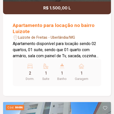
R$ 1.500,00 L
Apartamento para locação no bairro
Luizote
Luizote de Freitas - Uberlândia/MG
Apartamento disponível para locação sendo 02
quartos, 01 suite, sendo que 01 quarto com
armário, sala com painel de Tv, sacada, cozinha
com armário, área de serviço, banheiro social e
banheiro da suíte ambos com box e armário,
2
1
1
1
elevador privativo, 01 vaga de garagem, portaria
Dorm.
Suite
Banho
Garagem
24 horas, piscina, salão de festas com área
gourmet, academia.
Cód.
84486