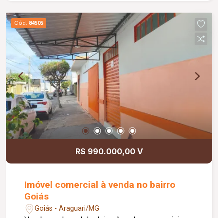
Diferenciais: Piso em porcelanato; Bancadas em
granito; Esquadrias em alumínio branco.
Cód.
84505
Informações complementares: Área construída
de 73,49 m².
R$ 990.000,00 V
Imóvel comercial à venda no bairro
Goiás
Goiás - Araguari/MG