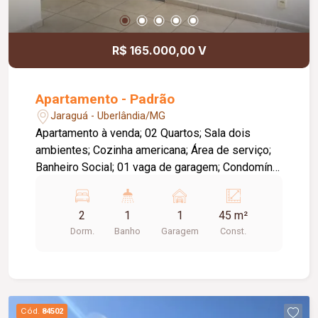
R$ 165.000,00 V
Apartamento - Padrão
Jaraguá - Uberlândia/MG
Apartamento à venda; 02 Quartos; Sala dois
ambientes; Cozinha americana; Área de serviço;
Banheiro Social; 01 vaga de garagem; Condomínio
com gás e água inclusos. Portaria 24 horas,
quadra, playground, salão de festas.
2
1
1
45 m²
Dorm.
Banho
Garagem
Const.
Cód.
84502