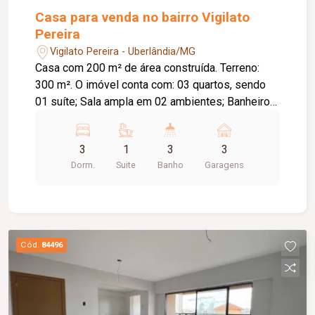
Casa para venda no bairro Vigilato
Pereira
Vigilato Pereira - Uberlândia/MG
Casa com 200 m² de área construída. Terreno:
300 m². O imóvel conta com: 03 quartos, sendo
01 suíte; Sala ampla em 02 ambientes; Banheiro
social; Cozinha com bancada e armários; Área
gourmet com edícula; Espaço para escritório ou
3
1
3
3
despensa; Lavanderia; Banheiro externo; 03
Dorm.
Suite
Banho
Garagens
vagas de garagem; Diferenciais: Piso em
porcelanato; Ambientes amplos e bem
distribuídos, proporcionando conforto e
praticidade.
Cód.
84496