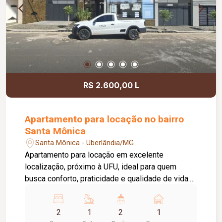
R$ 2.600,00 L
Apartamento para locação no bairro
Santa Mônica
Santa Mônica - Uberlândia/MG
Apartamento para locação em excelente
localização, próximo à UFU, ideal para quem
busca conforto, praticidade e qualidade de vida.
São 02 quartos com armários planejados, sendo
01 suíte. Banheiro social completo, equipado com
2
1
2
1
box em vidro temperado, armário e espelho. Sala