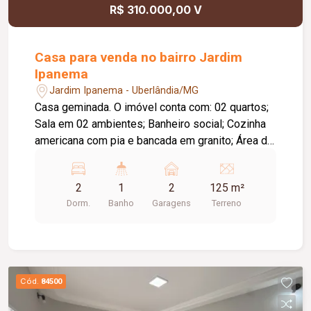
R$ 310.000,00 V
Casa para venda no bairro Jardim
Ipanema
Jardim Ipanema - Uberlândia/MG
Casa geminada. O imóvel conta com: 02 quartos;
Sala em 02 ambientes; Banheiro social; Cozinha
americana com pia e bancada em granito; Área de
serviço externa coberta; Quintal; 02 vagas de
garagem; Diferenciais: Portas e janelas em
2
1
2
125 m²
blindex; Piso em porcelanato; Localização
Dorm.
Banho
Garagens
Terreno
privilegiada, próxima a aeroporto, posto de
combustível, padaria, farmácia, escolas e
serviços da região.
Cód.
84500