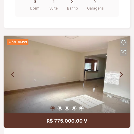
3
1
3
2
amplos e bem distribuídos; Excelente
Dorm.
Suite
Banho
Garagens
localização, próxima a supermercado e
comércios da região.
Cód.
84499
R$ 775.000,00 V