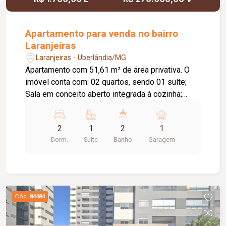
Apartamento para venda no bairro
Laranjeiras
Laranjeiras - Uberlândia/MG
Apartamento com 51,61 m² de área privativa. O
imóvel conta com: 02 quartos, sendo 01 suíte;
Sala em conceito aberto integrada à cozinha;
Varanda; Banheiro social; Lavanderia; 01 vaga de
garagem coberta; O condomínio conta com:
2
1
2
1
Portaria 24 horas; 02 elevadores; Portões
Dorm.
Suite
Banho
Garagem
eletrônicos; Interfone; Câmeras de segurança;
Sistema de alarme; Gás canalizado; Salão de
festas; Espaço gourmet com churrasqueira;
Playground; Diferenciais: Piso em porcelanato;
Bancadas em granito; Ambientes bem
Cód.
84484
distribuídos, proporcionando conforto e
praticidade. Informações complementares: Área