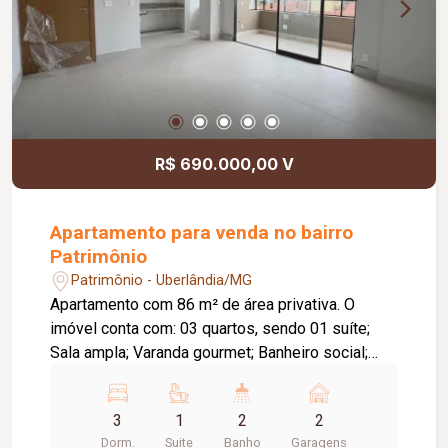
R$ 690.000,00 V
Apartamento para venda no bairro
Patrimônio
Patrimônio - Uberlândia/MG
Apartamento com 86 m² de área privativa. O
imóvel conta com: 03 quartos, sendo 01 suíte;
Sala ampla; Varanda gourmet; Banheiro social;
Cozinha; Área de serviço; 02 vagas de garagem;
O condomínio conta com: Academia equipada;
3
1
2
2
Salão de festas com varanda; Fire place;
Dorm.
Suite
Banho
Garagens