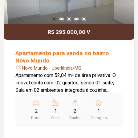
R$ 295.000,00 V
Apartamento para venda no bairro
Novo Mundo
Novo Mundo - Uberlândia/MG
Apartamento com 52,04 m² de área privativa. O
imóvel conta com: 02 quartos, sendo 01 suíte;
Sala em 02 ambientes integrada à cozinha;
Varanda com pia; Banheiro social; Lavanderia; 01
vaga de estacionamento descoberta; O
2
1
2
1
condomínio conta com: Portaria 24 horas; 02
Dorm.
Suite
Banho
Garagem
elevadores; Gás canalizado; Portões eletrônicos;
Interfone; Câmeras de segurança; Sistema de
alarme; Salão de festas; Playground; Piscina;