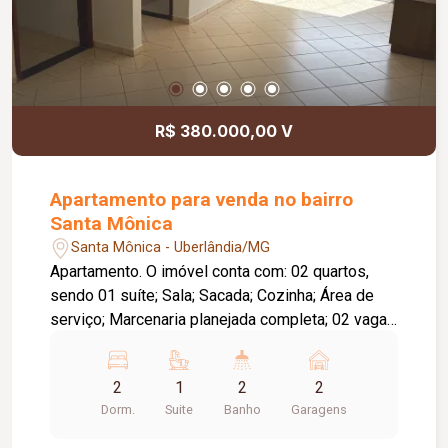
Portão eletrônico; Sistema de segurança com 08
câmeras; Cerca elétrica com concertina;
Ambientes amplos, planejados e com excelente
padrão de acabamento.
R$ 380.000,00 V
Apartamento para venda no bairro
Santa Mônica
Santa Mônica - Uberlândia/MG
Apartamento. O imóvel conta com: 02 quartos,
sendo 01 suíte; Sala; Sacada; Cozinha; Área de
serviço; Marcenaria planejada completa; 02 vagas
de garagem em fila; Sem elevador, escadas
Diferenciais: Localizado em avenida com canteiro
2
1
2
2
central; Próximo a churrascaria, supermercados,
Dorm.
Suite
Banho
Garagens
farmácias, casa de carnes e comércios da região;
Excelente opção para quem busca conforto,