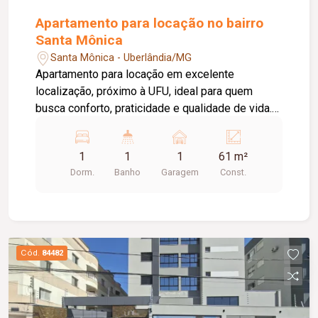
excelente oportunidade de locação! Agende já
sua visita e entre em contato para mais
Apartamento para locação no bairro
informações.
Santa Mônica
Santa Mônica - Uberlândia/MG
Apartamento para locação em excelente
localização, próximo à UFU, ideal para quem
busca conforto, praticidade e qualidade de vida.
Possui 01 quarto. Banheiro social completo,
equipado com box em vidro temperado, armário e
1
1
1
61 m²
espelho. Sala aconchegante para 02 ambientes,
Dorm.
Banho
Garagem
Const.
com painel para TV, cozinha funcional com
armários planejados e área de serviço também
com armários. O imóvel conta ainda com 01 vaga
de garagem para carro e espaço para moto.
Cód.
84482