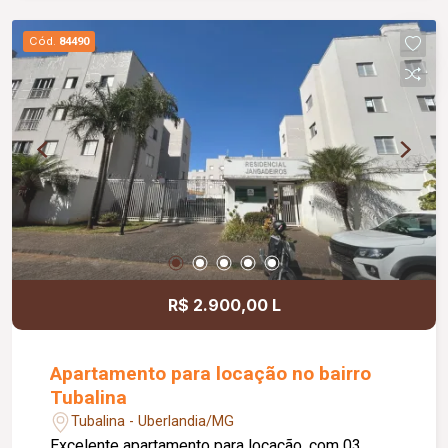
instalado; 04 câmeras de monitoramento; 02
caixas d`água com capacidade de 1.000 litros
Cód.
84490
cada; Terreno de esquina com excelente
aproveitamento dos espaços.
R$ 2.900,00 L
Apartamento para locação no bairro
Tubalina
Tubalina - Uberlandia/MG
Excelente apartamento para locação, com 03