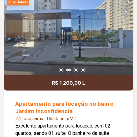
Cód.
84488
parque da região; Piso em porcelanato; Gás
encanado; Localização privilegiada, próxima a
supermercados, panificadora, academias,
escolas, praças e aeroporto da região.
R$ 1.200,00 L
Apartamento para locação no bairro
Jardim Inconfidência
Laranjeiras - Uberlândia/MG
Excelente apartamento para locação, com 02
quartos, sendo 01 suíte. O banheiro da suíte