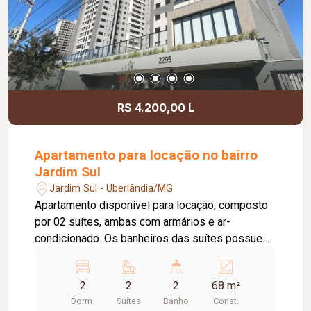
R$ 4.200,00 L
Apartamento para locação no bairro
Jardim Sul
Jardim Sul - Uberlândia/MG
Apartamento disponível para locação, composto
por 02 suítes, ambas com armários e ar-
condicionado. Os banheiros das suítes possuem
box em vidro e armário sob a pia. O imóvel conta
ainda com sala equipada com painel e ar-
2
2
2
68 m²
condicionado, lavabo, cozinha com armários,
Dorm.
Suítes
Banho
Const.
cooktop, forno e suggar, além de área de serviço