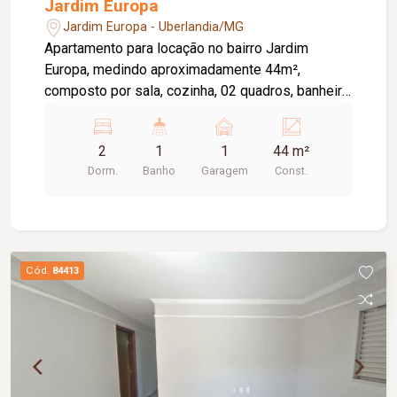
Jardim Europa
Jardim Europa - Uberlandia/MG
Apartamento para locação no bairro Jardim
Europa, medindo aproximadamente 44m²,
composto por sala, cozinha, 02 quadros, banheiro
social, e 01 vaga de garagem. Condomínio com
portaria 24h, quadra poliesportiva, salão de
2
1
1
44 m²
festas, e playground. Valor de condomínio incluso
Dorm.
Banho
Garagem
Const.
no aluguel.
Cód.
84413