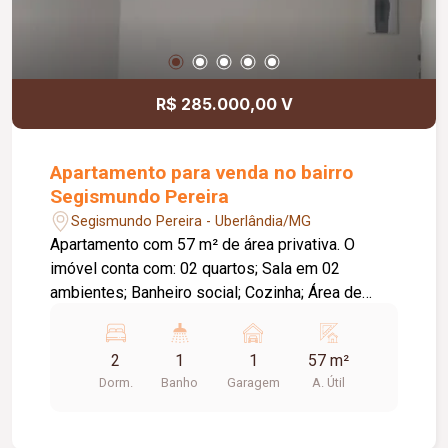
R$ 285.000,00 V
Apartamento para venda no bairro
Segismundo Pereira
Segismundo Pereira - Uberlândia/MG
Apartamento com 57 m² de área privativa. O
imóvel conta com: 02 quartos; Sala em 02
ambientes; Banheiro social; Cozinha; Área de
serviço; 01 vaga de garagem.
2
1
1
57 m²
Dorm.
Banho
Garagem
A. Útil