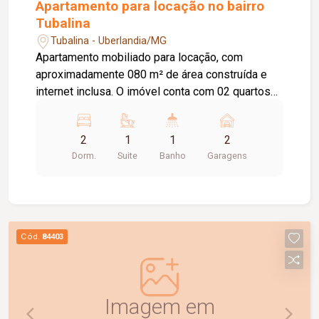
Apartamento para locação no bairro
Tubalina
Tubalina - Uberlandia/MG
Apartamento mobiliado para locação, com
aproximadamente 080 m² de área construída e
internet inclusa. O imóvel conta com 02 quartos
com armários embutidos, sendo 01 suíte com ar-
condicionado, sala em 02 ambientes com ar-
2
1
1
2
condicionado e sacada gourmet com
Dorm.
Suite
Banho
Garagens
churrasqueira. Possui cozinha planejada com
cooktop e coifa, 01 banheiro social com armário
sob a pia e box blindex, lavanderia com armário e
02 vagas de garagem presas. O condomínio
oferece portaria virtual (força-tarefa), salão de
Cód.
84403
festas, academia, espaço gourmet com
churrasqueira, playground, brinquedoteca e
quadra esportiva, proporcionando conforto, lazer
e segurança para toda a família.
Imagem em