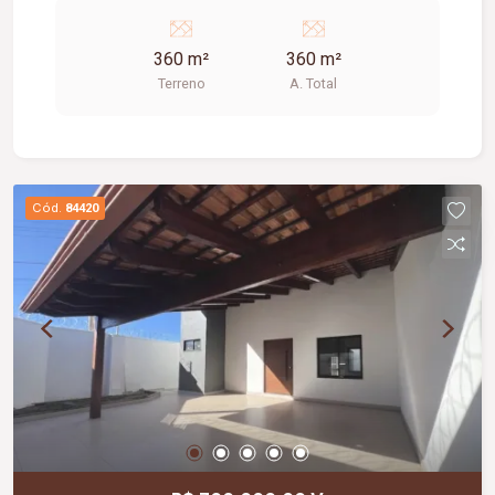
de veículos.
360 m²
360 m²
Terreno
A. Total
Cód.
84420