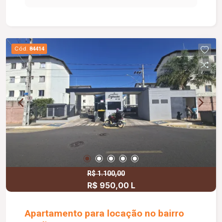
com armário. Dispõe de 01 vaga de garagem com
capacidade para 02 veículos. O condomínio
oferece elevador, portaria 24 horas, playground,
salão de festas, espaço gourmet, brinquedoteca,
Cód.
84414
academia, coworking, salão de jogos, piscina e
sauna, proporcionando conforto, segurança e
diversas opções de lazer.
R$ 1.100,00
R$ 950,00 L
Apartamento para locação no bairro