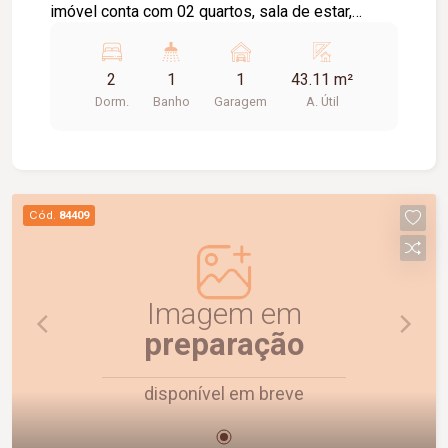
imóvel conta com 02 quartos, sala de estar,
cozinha com armário e bancada em granito, 01
banheiro social e 01 vaga de estacionamento. O
2
1
1
43.11 m²
condomínio oferece salão de festas e portaria
Dorm.
Banho
Garagem
A. Útil
em horário comercial. A taxa de condomínio já
está inclusa no valor do aluguel, proporcionando
mais praticidade e economia.
Cód.
84409
Imagem em
preparação
disponível em breve