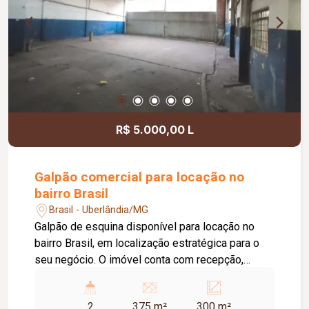
eletrônico. Um imóvel que reúne conforto,
segurança e excelente padrão de acabamento,
ideal para quem busca qualidade de vida e
praticidade no dia a dia.
R$ 5.000,00 L
Galpão comercial para locação no
bairro Brasil
Brasil - Uberlândia/MG
Galpão de esquina disponível para locação no
bairro Brasil, em localização estratégica para o
seu negócio. O imóvel conta com recepção,
escritório, 03 salas, copa, 02 banheiros e 01
vestiário. O galpão possui aproximadamente 180
2
375 m²
300 m²