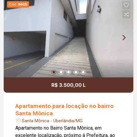
vidro e nichos. Possui piso em porcelanato,
Cód.
84425
pintura nova e está em primeira locação. Conta
com aproximadamente 84 m² de área privativa e
01 vaga de garagem, com opção para 02
veículos. Prédio com elevador, salão de festas
opção para brinquedoteca ou academia.
R$ 3.500,00 L
Apartamento para locação no bairro
Santa Mônica
Santa Mônica - Uberlândia/MG
Apartamento no Bairro Santa Mônica, em
excelente localização, próximo à Prefeitura, ao