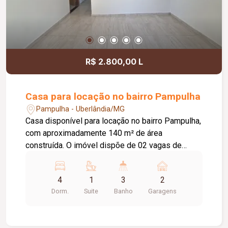
R$ 2.800,00 L
Casa para locação no bairro Pampulha
Pampulha - Uberlândia/MG
Casa disponível para locação no bairro Pampulha,
com aproximadamente 140 m² de área
construída. O imóvel dispõe de 02 vagas de
garagem, sala de visitas, 03 quartos internos,
sendo 01 suíte com armários, banheiro social,
4
1
3
2
sala de jantar, cozinha com armários, área de
Dorm.
Suite
Banho
Garagens
serviço, varanda, 01 quarto externo e 01 banheiro
externo, oferecendo praticidade e conforto para o
dia a dia.