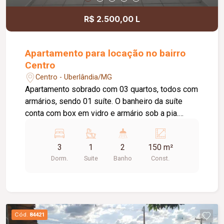
R$ 2.500,00 L
Apartamento para locação no bairro
Centro
Centro - Uberlândia/MG
Apartamento sobrado com 03 quartos, todos com
armários, sendo 01 suíte. O banheiro da suíte
conta com box em vidro e armário sob a pia.
Possui sala de estar, jardim de inverno, copa, sala
de TV, cozinha com armário sob a pia, área de
3
1
2
150 m²
serviço com banheiro, quintal e vaga de garagem
Dorm.
Suite
Banho
Const.
para 01 carro pequeno. Agende uma visita e
venha conhecer este imóvel de perto. Estamos à
disposição para atendê-lo!
Cód.
84421