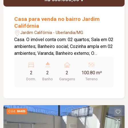
Casa para venda no bairro Jardim
Califórnia
Jardim Califórnia - Uberlandia/MG
Casa. O imóvel conta com: 02 quartos; Sala em 02
ambientes; Banheiro social; Cozinha ampla em 02
ambientes; Varanda; Banheiro externo; O
condomínio conta com: Portaria 24 horas;
Piscinas adulto e infantil; Quadra poliesportiva;
2
2
2
100.80 m²
Playground; Ampla área verde. Diferenciais: Ideal
Dorm.
Banho
Garagens
Terreno
para quem busca segurança, conforto e
praticidade.
Cód.
84405