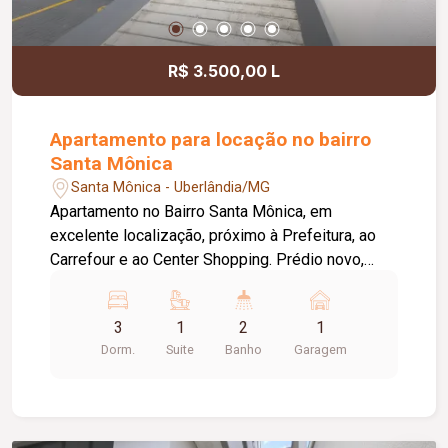
R$ 3.500,00 L
Apartamento para locação no bairro
Santa Mônica
Santa Mônica - Uberlândia/MG
Apartamento no Bairro Santa Mônica, em
excelente localização, próximo à Prefeitura, ao
Carrefour e ao Center Shopping. Prédio novo,
com acabamento diferenciado. O imóvel possui
sala com painel e rack embutidos, cozinha
3
1
2
1
integrada com armários, sacada gourmet com
Dorm.
Suite
Banho
Garagem
churrasqueira, área de serviço, hall de acesso
para 03 quartos, sendo 02 com armários
embutidos e 01 suíte. Os banheiros social e da
suíte contam com armários, espelhos, box em