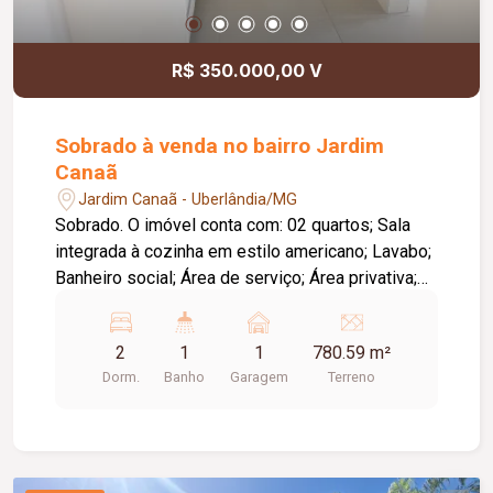
R$ 350.000,00 V
Sobrado à venda no bairro Jardim
Canaã
Jardim Canaã - Uberlândia/MG
Sobrado. O imóvel conta com: 02 quartos; Sala
integrada à cozinha em estilo americano; Lavabo;
Banheiro social; Área de serviço; Área privativa;
01 vaga de garagem; Diferenciais: Escada com
revestimento em pedra andorinha; Móveis
2
1
1
780.59 m²
planejados na cozinha e no lavabo inclusos;
Dorm.
Banho
Garagem
Terreno
Painel de TV na sala; Ótima localização, próxima
a comércios e principais avenidas da região.