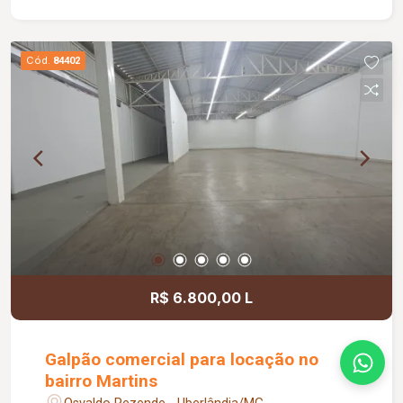
Cód.
84402
R$ 6.800,00 L
Galpão comercial para locação no
bairro Martins