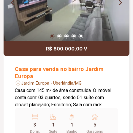
R$ 800.000,00 V
Casa para venda no bairro Jardim
Europa
Jardim Europa - Uberlândia/MG
Casa com 145 m² de área construída. O imóvel
conta com: 03 quartos, sendo 01 suíte com
closet planejado; Escritório; Sala com rack
planejado; Cozinha completa com armários
planejados, cooktop e forno embutido; Banheiros
3
1
1
5
com box em blindex, espelhos e aquecimento
Dorm.
Suite
Banho
Garagens