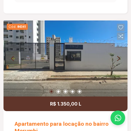
serviço. Na área externa, a propriedade oferece
garagem para 02 veículos, amplo terreno
parcialmente gramado, casa de caseiro e
diversas árvores frutíferas, criando um ambiente
Cód.
84341
agradável e perfeito para lazer, descanso ou
moradia. Uma excelente oportunidade para quem
deseja viver com mais espaço, conforto e
qualidade de vida. Agende uma visita e venha
conhecer esta chácara!
R$ 1.350,00 L
Apartamento para locação no bairro
Morumbi