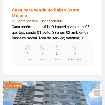
Casa para venda no bairro Santa
Mônica
Santa Mônica - Uberlândia/MG
Casa recém-construída. O imóvel conta com: 03
quartos, sendo 01 suíte; Sala em 02 ambientes;
Banheiro social; Área de serviço; Varanda; 03
vagas de garagem; Diferenciais: Construção nova;
Piso em porcelanato; Ambientes amplos, bem
3
1
2
3
distribuídos e com excelente padrão de
Dorm.
Suite
Banho
Garagens
acabamento, proporcionando conforto e
praticidade para toda a família.
Cód.
84344