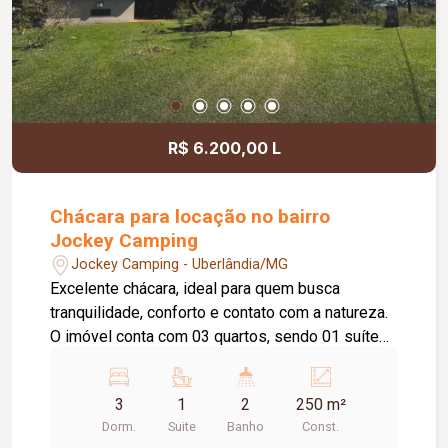
R$ 6.200,00 L
Chácara para locação no bairro
Jockey Camping
Jockey Camping - Uberlândia/MG
Excelente chácara, ideal para quem busca
tranquilidade, conforto e contato com a natureza.
O imóvel conta com 03 quartos, sendo 01 suíte
com banheiro equipado com hidromassagem,
proporcionando mais conforto e privacidade.
3
1
2
250 m²
Possui ainda sala de estar, cozinha com armário
Dorm.
Suite
Banho
Const.
sob a pia, banheiro social, despensa e área de