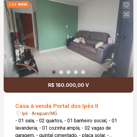
condomínio às quartas-feiras.
Cód.
84365
R$ 180.000,00 V
Casa à venda Portal dos Ipês II
Ipê - Araguari/MG
- 01 sala, - 02 quartos, - 01 banheiro social, - 01
lavanderia, - 01 cozinha ampla, - 02 vagas de
garagem, - quintal cimentado, - placa solar, -