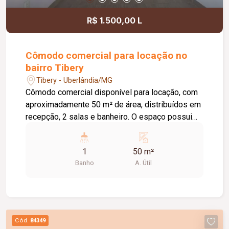
R$ 1.500,00 L
Cômodo comercial para locação no
bairro Tibery
Tibery - Uberlândia/MG
Cômodo comercial disponível para locação, com
aproximadamente 50 m² de área, distribuídos em
recepção, 2 salas e banheiro. O espaço possui
uma ótima distribuição dos ambientes, sendo
ideal para salão de beleza ou outras atividades
1
50 m²
comerciais. Excelente oportunidade para instalar
Banho
A. Útil
o seu negócio. Agende uma visita e conheça o
imóvel!
Cód.
84349