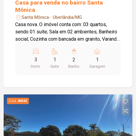
com portaria 24 horas, elevador privativo, piscina
Casa para venda no bairro Santa
com borda infinita, academia, quadra esportiva,
Mônica
brinquedoteca, home cinema, espaço gourmet,
Santa Mônica - Uberlândia/MG
bistrô grill, coworking, espaço teens e diversas
Casa nova. O imóvel conta com: 03 quartos,
comodidades para toda a família. Uma excelente
sendo 01 suíte; Sala em 02 ambientes; Banheiro
opção para quem busca morar com
social; Cozinha com bancada em granito; Varanda;
exclusividade, conforto e alto padrão de
02 vagas de garagem; Diferenciais: Construção
acabamento. Agende uma visita e venha conhecer
nova; Piso em porcelanato; Ambientes bem
este incrível imóvel!
3
1
2
1
distribuídos, proporcionando conforto,
Dorm.
Suite
Banho
Garagem
praticidade e excelente padrão de acabamento.
Cód.
84342