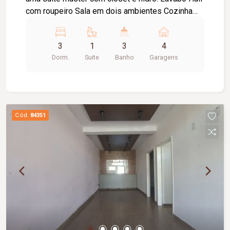
com roupeiro Sala em dois ambientes Cozinha
com armários. Área gourmet integrada com
churrasqueira. Banheiro externo. Área de serviço
3
1
3
4
4 Vagas de garagem
Dorm.
Suite
Banho
Garagens
Cód.
84351