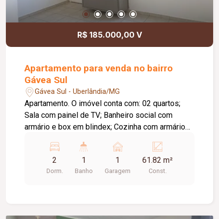
R$ 185.000,00 V
Apartamento para venda no bairro
Gávea Sul
Gávea Sul - Uberlândia/MG
Apartamento. O imóvel conta com: 02 quartos;
Sala com painel de TV; Banheiro social com
armário e box em blindex; Cozinha com armários
e fogão cooktop; Lavanderia; 01 vaga de garagem
coberta; O condomínio conta com: Portaria 24
2
1
1
61.82 m²
horas; Portões eletrônicos; Interfone; Câmeras
Dorm.
Banho
Garagem
Const.
de segurança; Alarme; Quadra poliesportiva;
Playground; Salão de festas; Área gourmet com
churrasqueira; Gás canalizado; Diferenciais: Piso
em cerâmica; Bancadas em granito; Feira livre no