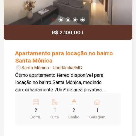
R$ 2.100,00 L
Apartamento para locação no bairro
Santa Mônica
Santa Mônica - Uberlândia/MG
Ótimo apartamento térreo disponível para
locação no bairro Santa Mônica, medindo
aproximadamente 70m² de área privativa,
composto por sala ampla, cozinha totalmente
planejada com armários, torre quente, cooktop, e
2
1
2
1
depurador; 02 quartos com armários sendo 01
Dorm.
Suite
Banho
Garagem
suite, banheiro social, área externa com teto
retrátil e churrasqueira, área de serviço, e 01 vaga
de garagem. O condomínio conta com elevador,