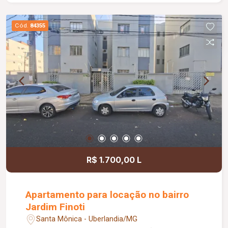
portão eletrônico, interfone, e cerca elétrica. (Será
alugado apenas com os móveis planejados)
Cód.
84355
R$ 1.700,00 L
Apartamento para locação no bairro
Jardim Finoti
Santa Mônica - Uberlandia/MG