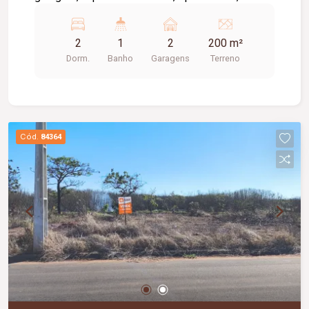
portão eletrônico, - espaço amplo na frente para
expandir.
2
1
2
200 m²
Dorm.
Banho
Garagens
Terreno
Cód.
84364