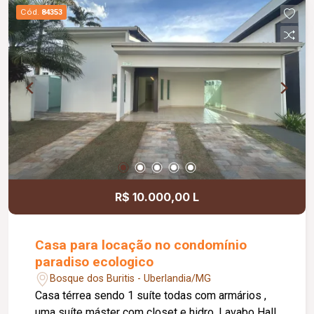
Cód.
84353
R$ 10.000,00 L
Casa para locação no condomínio
paradiso ecologico
Bosque dos Buritis - Uberlandia/MG
Casa térrea sendo 1 suíte todas com armários ,
uma suíte máster com closet e hidro. Lavabo Hall