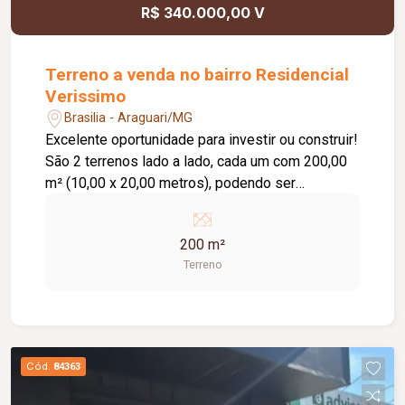
R$ 340.000,00 V
Terreno a venda no bairro Residencial
Verissimo
Brasilia - Araguari/MG
Excelente oportunidade para investir ou construir!
São 2 terrenos lado a lado, cada um com 200,00
m² (10,00 x 20,00 metros), podendo ser
adquiridos separadamente ou em conjunto,
conforme a sua necessidade. Valor: R$
200 m²
170.000,00 cada terreno. Uma excelente opção
Terreno
para projetos residenciais ou para quem busca
maior área de construção em uma região em
constante valorização.
Cód.
84363