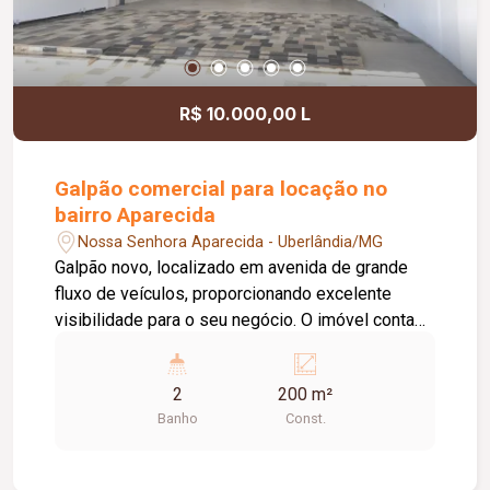
R$ 10.000,00 L
Galpão comercial para locação no
bairro Aparecida
Nossa Senhora Aparecida - Uberlândia/MG
Galpão novo, localizado em avenida de grande
fluxo de veículos, proporcionando excelente
visibilidade para o seu negócio. O imóvel conta
com porta automática, acessibilidade,
aproximadamente 160 m² de vão livre, pé-direito
2
200 m²
de 05 metros, banheiro adaptado para pessoas
Banho
Const.
com deficiência, copa e escritório. Possui
estrutura com possibilidade para instalação de
mezanino, piso em cimento liso e cerâmica, além