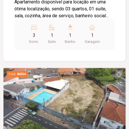
Apartamento disponível para locação em uma
ótima localização, sendo 03 quartos, 01 suite,
sala, cozinha, área de serviço, banheiro social
com box, 01 vaga de garagem.
3
1
1
1
Dorm.
Suite
Banho
Garagem
Cód.
84354