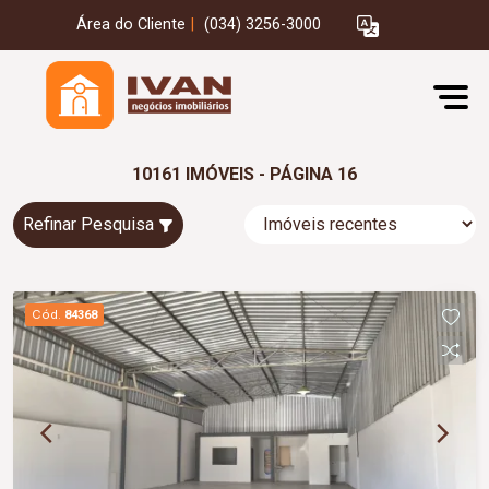
Área do Cliente
|
(034) 3256-3000
10161 IMÓVEIS - PÁGINA 16
Refinar Pesquisa
Cód.
84368