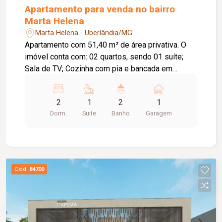
Apartamento para venda no bairro
Marta Helena
Marta Helena - Uberlândia/MG
Apartamento com 51,40 m² de área privativa. O
imóvel conta com: 02 quartos, sendo 01 suíte;
Sala de TV; Cozinha com pia e bancada em
granito; Lavanderia; 01 vaga de garagem
descoberta; O condomínio oferece: Elevador;
2
1
2
1
Bicicletário; Brinquedoteca; Espaço gourmet;
Dorm.
Suite
Banho
Garagem
Salão de jogos; Diferenciais: Apartamento novo,
nunca habitado; Excelente opção para quem
busca conforto, praticidade e um imóvel pronto
para morar; Aceita financiamento.
Cód.
84700