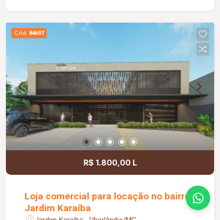
apoio, pequeno depósito e medição individual de
energia elétrica e água, proporcionando mais
comodidade e autonomia para as operações do
Cód.
84697
dia a dia. Conta ainda com estacionamento
rotativo para aproximadamente 05 veículos e 05
motocicletas, área ajardinada e uma excelente
vista, criando um ambiente agradável para
clientes e colaboradores. Um espaço estratégico,
confortável e preparado para impulsionar o
crescimento do seu negócio.
R$ 1.800,00 L
Loja comercial para locação no bairro
Jardim Karaíba