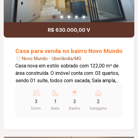
visibilidade, praticidade e excelente localização
para o seu negócio. Agende sua visita e conheça
o potencial deste imóvel para a sua empresa!
R$ 630.000,00 V
Casa para venda no bairro Novo Mundo
Novo Mundo - Uberlândia/MG
Casa nova em estilo sobrado com 122,00 m² de
área construída. O imóvel conta com: 03 quartos,
sendo 01 suíte, todos com sacada; Sala ampla;
Lavabo; Cozinha com ilha em granito; Despensa;
Lavanderia independente; Depósito; Área
3
1
3
2
gourmet com churrasqueira revestida em
Dorm.
Suite
Banho
Garagens
porcelanato; 03 vagas de garagem; Diferenciais:
Projeto moderno com acabamento de alto padrão;
Projeto luminotécnico em todos os ambientes;
Rebaixo em gesso; Piso em porcelanato 123 x