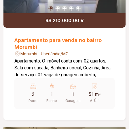
R$ 210.000,00 V
Apartamento para venda no bairro
Morumbi
Morumbi - Uberlândia/MG
Apartamento. O imóvel conta com: 02 quartos;
Sala com sacada; Banheiro social; Cozinha; Área
de serviço; 01 vaga de garagem coberta;
Diferenciais: Piso em cerâmica; Ambientes
funcionais e bem distribuídos, proporcionando
2
1
1
51 m²
conforto e praticidade para o dia a dia.
Dorm.
Banho
Garagem
A. Útil
Informações complementares: Condomínio no
valor aproximado de R$ 170,00, com água e gás
inclusos.