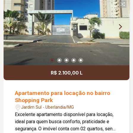
O condomínio oferece portaria 24 horas e uma
excelente infraestrutura de lazer, com piscina,
playground, salão de festas, quadra esportiva,
academia e sauna, garantindo conforto, segurança
e qualidade de vida para toda a família. Agende
sua visita e venha conhecer esta excelente
oportunidade de morar em um imóvel completo e
com ótima infraestrutura!
R$ 2.100,00 L
Apartamento para locação no bairro
Shopping Park
Jardim Sul - Uberlandia/MG
Excelente apartamento disponível para locação,
ideal para quem busca conforto, praticidade e
segurança. O imóvel conta com 02 quartos, sendo