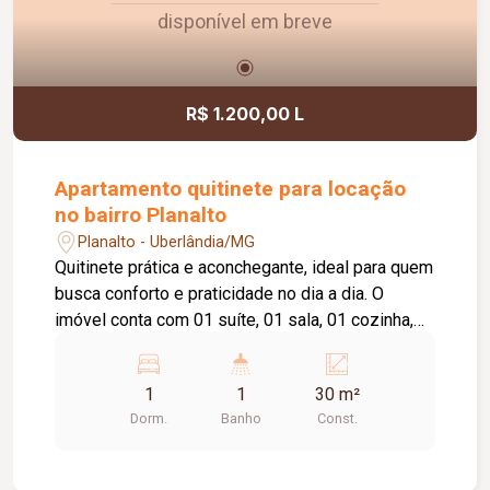
disponível em breve
R$ 1.200,00 L
Apartamento quitinete para locação
no bairro Planalto
Planalto - Uberlândia/MG
Quitinete prática e aconchegante, ideal para quem
busca conforto e praticidade no dia a dia. O
imóvel conta com 01 suíte, 01 sala, 01 cozinha,
01 área de serviço e não possui garagem.
Excelente opção para solteiros, estudantes ou
1
1
30 m²
casais.
Dorm.
Banho
Const.