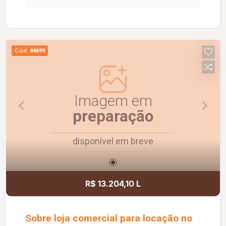
com banheiros e vestiários, copa/cozinha de
apoio, pequeno depósito e medição individual de
energia elétrica e água, proporcionando mais
comodidade e autonomia para as operações do
Cód.
84699
dia a dia. Conta ainda com estacionamento
rotativo para aproximadamente 05 veículos e 05
motocicletas, área ajardinada e uma excelente
vista, criando um ambiente agradável para
Imagem em
clientes e colaboradores. Um espaço estratégico,
preparação
confortável e preparado para impulsionar o
crescimento do seu negócio.
disponível em breve
R$ 13.204,10 L
Sobre loja comercial para locação no