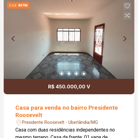
123 cm; Rodapé embutido de 15 cm; Esquadrias
Cód.
84706
em alumínio; Forro de madeira nas sacadas;
Nichos nos banheiros com iluminação em LED;
Cubas esculpidas; Espelhos instalados nos
banheiros; Cubas Morgana e torneiras gourmet;
Portas internas brancas; Portas automatizadas
com comando via Alexa e 2,40 metros de altura;
Preparação completa para aquecimento solar e
água quente e fria; Paisagismo completo; Imóvel
novo, pronto para morar.
R$ 450.000,00 V
Casa para venda no bairro Presidente
Roosevelt
Presidente Roosevelt - Uberlândia/MG
Casa com duas residências independentes no
mesmo terreno. Casa da frente: 01 vaga de