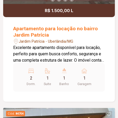
R$ 1.500,00 L
Apartamento para locação no bairro
Jardim Patrícia
Jardim Patrícia - Uberlândia/MG
Excelente apartamento disponível para locação,
perfeito para quem busca conforto, segurança e
uma completa estrutura de lazer. O imóvel conta
com 02 quartos, sendo 01 suíte, sala ampla com
sacada, cozinha, área de serviço, banheiro social
2
1
1
1
e 01 vaga de estacionamento. O condomínio
Dorm.
Suite
Banho
Garagem
oferece uma infraestrutura completa para toda a
família, com portaria 24 horas, piscina, academia,
quiosque com churrasqueira, salão de festas,
playground, brinquedoteca, área pet e amplo
espaço verde, proporcionando mais qualidade de
Cód.
84704
vida e bem-estar aos moradores.