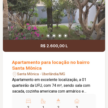
R$ 2.600,00 L
Apartamento para locação no bairro
Santa Mônica
Santa Mônica - Uberlândia/MG
Apartamento em excelente localização, a 01
quarteirão da UFU, com 74 m², sendo sala com
sacada, cozinha americana com armários e
adega, área de serviço separada, banheiro social
com box, 02 quartos, sendo 01 suíte com
2
1
2
2