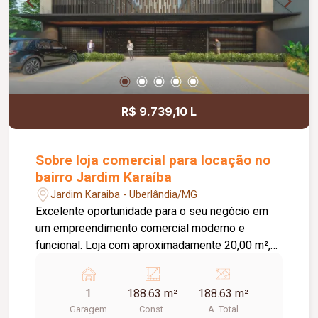
R$ 9.739,10 L
Sobre loja comercial para locação no
bairro Jardim Karaíba
Jardim Karaiba - Uberlândia/MG
Excelente oportunidade para o seu negócio em
um empreendimento comercial moderno e
funcional. Loja com aproximadamente 20,00 m²,
ideal para diversos segmentos que buscam um
espaço prático, bem estruturado e pronto para
1
188.63 m²
188.63 m²
receber clientes. O empreendimento oferece uma
Garagem
Const.
A. Total
completa infraestrutura compartilhada, contando