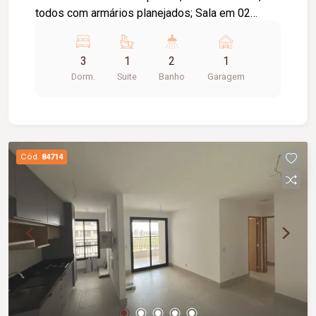
todos com armários planejados; Sala em 02
ambientes; Cozinha com armários planejados;
Banheiro social; Hall de circulação; Área de
3
1
2
1
serviço com armários planejados; 01 vaga de
Dorm.
Suite
Banho
Garagem
garagem; O condomínio oferece: Portaria 24
horas; Espaço gourmet com churrasqueira;
Quadra poliesportiva; Playground; Diferenciais:
Apartamento localizado no 2º andar; Móveis
planejados nos quartos, banheiros, cozinha e área
Cód.
84714
de serviço; Ambientes bem distribuídos,
proporcionando conforto e praticidade para toda
a família.