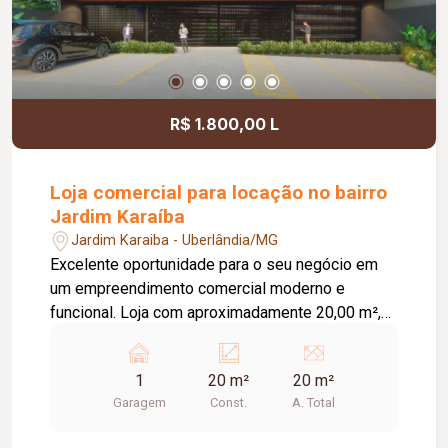
crescimento do seu negócio.
R$ 1.800,00 L
Loja comercial para locação no bairro
Jardim Karaíba
Jardim Karaiba - Uberlândia/MG
Excelente oportunidade para o seu negócio em
um empreendimento comercial moderno e
funcional. Loja com aproximadamente 20,00 m²,
ideal para diversos segmentos que buscam um
espaço prático, bem estruturado e pronto para
1
20 m²
20 m²
receber clientes. O empreendimento oferece uma
Garagem
Const.
A. Total
completa infraestrutura compartilhada, contando
com banheiros e vestiários, copa/cozinha de