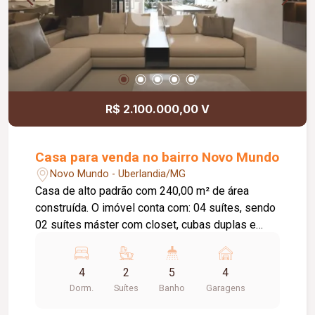
locação!
R$ 2.100.000,00 V
Casa para venda no bairro Novo Mundo
Novo Mundo - Uberlandia/MG
Casa de alto padrão com 240,00 m² de área
construída. O imóvel conta com: 04 suítes, sendo
02 suítes máster com closet, cubas duplas e
chuveiros de teto duplos; Escritório reversível
para um 5º quarto; Sala ampla com ambientes
4
2
5
4
integrados; Espaço gourmet com churrasqueira a
Dorm.
Suítes
Banho
Garagens
carvão em balanço; Piscina aquecida com
cascata; Deck em madeira; Jardim interno;