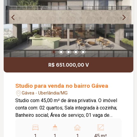
segurança e tranquilidade para os moradores. O
condomínio conta ainda com uma completa área
de lazer, incluindo piscina, quadra esportiva,
playground e salão de festas, garantindo conforto
e qualidade de vida para toda a família. Agende
sua visita e venha conhecer essa excelente
oportunidade!
R$ 651.000,00 V
Studio para venda no bairro Gávea
Gávea - Uberlândia/MG
Studio com 45,00 m² de área privativa. O imóvel
conta com: 02 quartos; Sala integrada à cozinha;
Banheiro social; Área de serviço; 01 vaga de
garagem; Depósito privativo; Diferenciais: Projeto
moderno e funcional; Excelente aproveitamento
1
1
1
45 m²