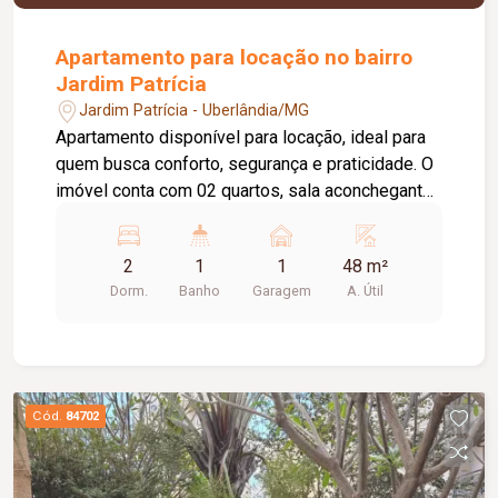
Apartamento para locação no bairro
Jardim Patrícia
Jardim Patrícia - Uberlândia/MG
Apartamento disponível para locação, ideal para
quem busca conforto, segurança e praticidade. O
imóvel conta com 02 quartos, sala aconchegante,
cozinha com bancada em granito, área de serviço,
banheiro social e 01 vaga de estacionamento. O
2
1
1
48 m²
condomínio oferece uma excelente infraestrutura
Dorm.
Banho
Garagem
A. Útil
com portaria 24 horas, gás canalizado, salão de
festas, piscina, playground e área gourmet,
proporcionando mais comodidade e qualidade de
vida para toda a família.
Cód.
84702