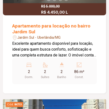
R$ 5.000,00
R$ 4.450,00 L
Apartamento para locação no bairro
Jardim Sul
Jardim Sul - Uberlândia/MG
Excelente apartamento disponível para locação,
ideal para quem busca conforto, sofisticação e
uma completa estrutura de lazer. O imóvel conta
com 02 suítes, sendo 01 com armário planejado.
Os banheiros das suítes possuem armários sob
2
2
2
86 m²
a pia, oferecendo mais praticidade no dia a dia.
Dorm.
Suítes
Banho
Const.
Dispõe de sala ampla e aconchegante, cozinha
equipada com armário planejado e cooktop, área
de serviço com armário, sacada com armário sob
a pia e lavabo, proporcionando ambientes
funcionais e bem distribuídos. O apartamento
Cód.
84713
conta ainda com elevador e 01 vaga de garagem.