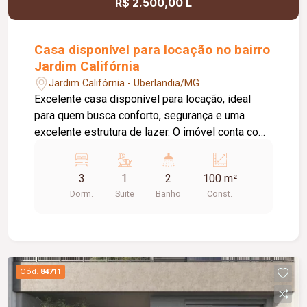
R$ 2.500,00 L
Casa disponível para locação no bairro
Jardim Califórnia
Jardim Califórnia - Uberlandia/MG
Excelente casa disponível para locação, ideal
para quem busca conforto, segurança e uma
excelente estrutura de lazer. O imóvel conta com
03 quartos, sendo 02 com armários planejados e
01 suíte. O banheiro da suíte possui box em vidro
3
1
2
100 m²
e armário sob a pia. Dispõe ainda de sala
Dorm.
Suite
Banho
Const.
aconchegante, cozinha com armário, 01 banheiro
social com box em vidro e armário sob a pia, área
de serviço e uma agradável área de
churrasqueira, perfeita para reunir familiares e
amigos. O imóvel oferece 02 vagas de
Cód.
84711
estacionamento e está localizado em condomínio
com portaria 24 horas, proporcionando mais