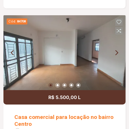
Paisagismo completo; Diferenciais: Projeto de
alto padrão com arquitetura contemporânea; Forro
de madeira na área externa; Paisagismo e jardim
Cód.
84708
com irrigação automatizada; Piso em porcelanato
1,20 x 1,20 nas áreas sociais; Quartos com piso
vinílico; Ilha e bancadas em lâmina Taj Mahal;
Revestimentos em pedra travertino; Projeto
luminotécnico completo; Portas internas em
ACM; Esquadrias automatizadas; Fachada
contemporânea com ripado em esquadria; Boiler
de 600 litros com sistema de aquecimento solar;
Localização privilegiada na avenida principal do
condomínio, com vista para o paisagismo central.
Informações complementares: Previsão de
R$ 5.500,00 L
conclusão da obra: outubro de 2026.
Casa comercial para locação no bairro
Centro