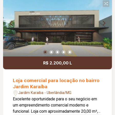
com cobertura em telhas de cimento; Janelas e
fechamentos em vidro temperado; Portas de fino
acabamento; Piso em porcelanato fosco na cor
cinza; Ambientes amplos, modernos e bem
distribuídos, proporcionando conforto,
praticidade e qualidade de vida.
R$ 2.200,00 L
Loja comercial para locação no bairro
Jardim Karaíba
Jardim Karaiba - Uberlândia/MG
Excelente oportunidade para o seu negócio em
um empreendimento comercial moderno e
funcional. Loja com aproximadamente 20,00 m²,