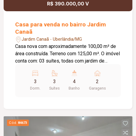
R$ 390.000,00 V
Casa para venda no bairro Jardim
Canaã
Jardim Canaã - Uberlândia/MG
Casa nova com aproximadamente 100,00 m² de
área construída. Terreno com 125,00 m². O imóvel
conta com: 03 suítes, todas com jardim de
inverno; Sala ampla integrada à cozinha gourmet;
Banheiro social; Cozinha gourmet com ilha central
3
3
4
2
revestida em porcelanato; Churrasqueira
Dorm.
Suítes
Banho
Garagens
integrada; Lavanderia independente; 02 vagas de
garagem; Diferenciais: Bancadas em granito
preto; Piso em porcelanato; Projeto moderno de
iluminação em LED; Nichos embutidos nos
banheiros; Boxes em vidro temperado; Armários
Cód.
84673
planejados nos banheiros; Fachada moderna com
revestimento em pedras naturais; Sistema de