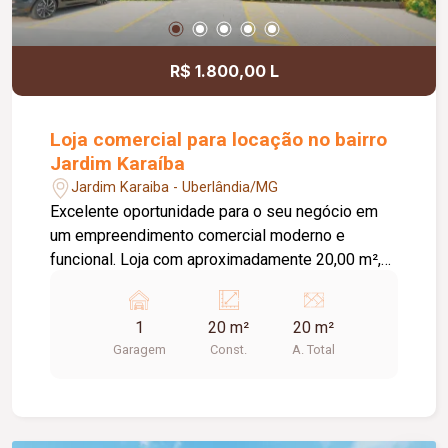
R$ 1.800,00 L
Loja comercial para locação no bairro
Jardim Karaíba
Jardim Karaiba - Uberlândia/MG
Excelente oportunidade para o seu negócio em
um empreendimento comercial moderno e
funcional. Loja com aproximadamente 20,00 m²,
ideal para diversos segmentos que buscam um
espaço prático, bem estruturado e pronto para
1
20 m²
20 m²
receber clientes. O empreendimento oferece uma
Garagem
Const.
A. Total
completa infraestrutura compartilhada, contando
com banheiros e vestiários, copa/cozinha de
apoio, pequeno depósito e medição individual de
energia elétrica e água, proporcionando mais