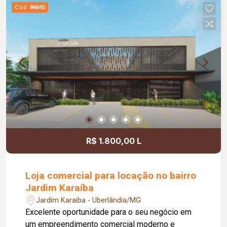
comodidade e autonomia para as operações do
Cód.
84692
dia a dia. Conta ainda com estacionamento
rotativo para aproximadamente 05 veículos e 05
motocicletas, área ajardinada e uma excelente
vista, criando um ambiente agradável para
clientes e colaboradores. Um espaço estratégico,
confortável e preparado para impulsionar o
crescimento do seu negócio.
R$ 1.800,00 L
Loja comercial para locação no bairro
Jardim Karaíba
Jardim Karaiba - Uberlândia/MG
Excelente oportunidade para o seu negócio em
um empreendimento comercial moderno e