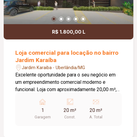
R$ 1.800,00 L
Loja comercial para locação no bairro
Jardim Karaíba
Jardim Karaiba - Uberlândia/MG
Excelente oportunidade para o seu negócio em
um empreendimento comercial moderno e
funcional. Loja com aproximadamente 20,00 m²,
ideal para diversos segmentos que buscam um
espaço prático, bem estruturado e pronto para
1
20 m²
20 m²
receber clientes. O empreendimento oferece uma
Garagem
Const.
A. Total
completa infraestrutura compartilhada, contando
com banheiros e vestiários, copa/cozinha de
apoio, pequeno depósito e medição individual de