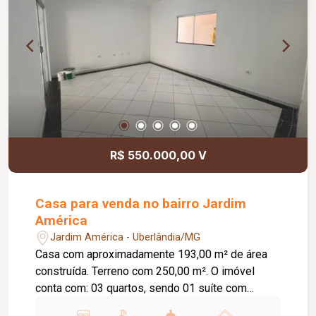
alarme instalado; Sistema de câmeras de
monitoramento; Cerca concertina em todo o
perímetro; Excelente opção para quem busca uma
casa nova, moderna e funcional.
R$ 550.000,00 V
Casa para venda no bairro Jardim
América
Jardim América - Uberlândia/MG
Casa com aproximadamente 193,00 m² de área
construída. Terreno com 250,00 m². O imóvel
conta com: 03 quartos, sendo 01 suíte com
closet; Sala; Banheiro social; Cozinha; Lavanderia;