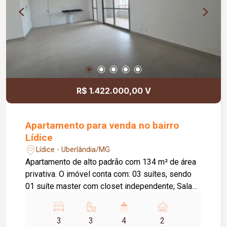
sua visita e venha conhecer seu novo lar.
R$ 1.422.000,00 V
Apartamento para venda no bairro
Lídice
Lídice - Uberlândia/MG
Apartamento de alto padrão com 134 m² de área
privativa. O imóvel conta com: 03 suítes, sendo
01 suíte master com closet independente; Sala
em 02 ambientes; Lavabo; Varanda gourmet
ampla com bancada e vista livre; Cozinha ampla e
3
3
4
2
integrada; Hall de circulação com espaço para