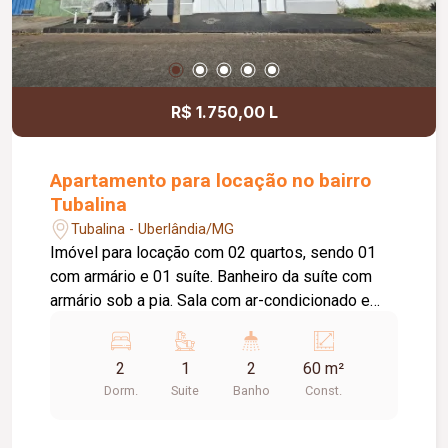
R$ 1.750,00 L
Apartamento para locação no bairro
Tubalina
Tubalina - Uberlândia/MG
Imóvel para locação com 02 quartos, sendo 01
com armário e 01 suíte. Banheiro da suíte com
armário sob a pia. Sala com ar-condicionado e
sacada. Cozinha com armário sob a pia. Área de
serviço. 01 banheiro social com armário sob a
2
1
2
60 m²
pia. Prédio com elevador e 01 vaga de
Dorm.
Suite
Banho
Const.
estacionamento.