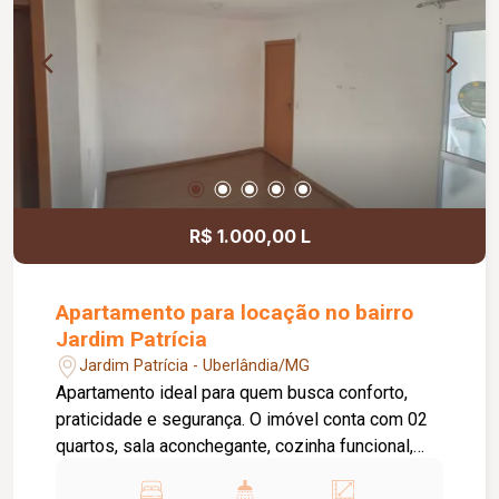
mercado. O condomínio oferece também portaria
24 horas, garantindo mais segurança e
comodidade para os moradores. Uma excelente
oportunidade para morar com conforto,
praticidade e qualidade de vida.
R$ 1.000,00 L
Apartamento para locação no bairro
Jardim Patrícia
Jardim Patrícia - Uberlândia/MG
Apartamento ideal para quem busca conforto,
praticidade e segurança. O imóvel conta com 02
quartos, sala aconchegante, cozinha funcional,
área de serviço, 01 banheiro social e 01 vaga de