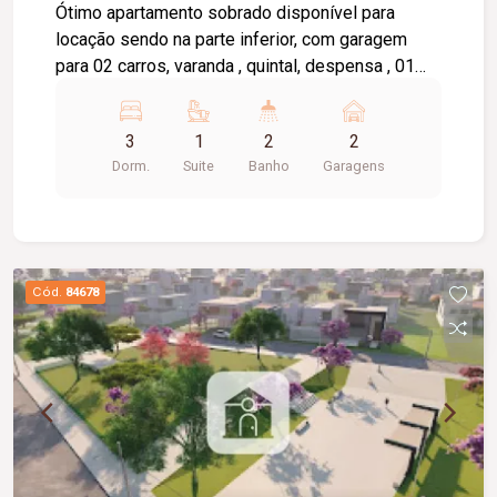
Ótimo apartamento sobrado disponível para
locação sendo na parte inferior, com garagem
para 02 carros, varanda , quintal, despensa , 01
banheiro, 01 sala. Parte superior com 03 quartos,
01 quarto com 01 guarda roupa, 01 suite, sacada,
3
1
2
2
02 salas, cozinha com armário sob a pia,
Dorm.
Suite
Banho
Garagens
lavanderia, banheiro social e da suite com box,
sacada em volta do apartamento. Água incluso no
valor de aluguel.
Cód.
84678