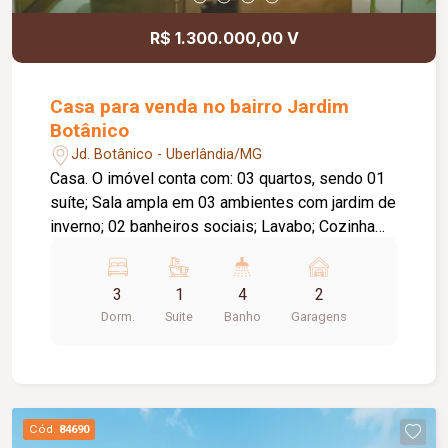
R$ 1.300.000,00 V
Casa para venda no bairro Jardim
Botânico
Jd. Botânico - Uberlândia/MG
Casa. O imóvel conta com: 03 quartos, sendo 01
suíte; Sala ampla em 03 ambientes com jardim de
inverno; 02 banheiros sociais; Lavabo; Cozinha
com armários planejados e bancada; Copa
integrada; Lavanderia com armários; Espaço
3
1
4
2
gourmet com balcão em granito, armários
Dorm.
Suite
Banho
Garagens
planejados, churrasqueira em tijolinhos e fogão a
lenha; SPA privativo para até 08 pessoas com
ducha, hidromassagem e iluminação cênica; 02
vagas de garagem; Diferenciais: Sistema de
energia fotovoltaica; Ar-condicionado instalado;
Cód.
84690
Cerca elétrica e concertina; Construção em laje