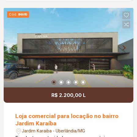
energia elétrica e água, proporcionando mais
comodidade e autonomia para as operações do
Cód.
84695
dia a dia. Conta ainda com estacionamento
rotativo para aproximadamente 05 veículos e 05
motocicletas, área ajardinada e uma excelente
vista, criando um ambiente agradável para
clientes e colaboradores. Um espaço estratégico,
confortável e preparado para impulsionar o
crescimento do seu negócio.
R$ 2.200,00 L
Loja comercial para locação no bairro
Jardim Karaíba
Jardim Karaiba - Uberlândia/MG