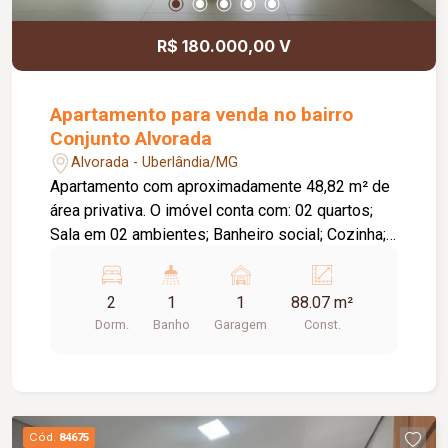
R$ 180.000,00 V
Apartamento para venda no bairro
Conjunto Alvorada
Alvorada - Uberlândia/MG
Apartamento com aproximadamente 48,82 m² de
área privativa. O imóvel conta com: 02 quartos;
Sala em 02 ambientes; Banheiro social; Cozinha;
Lavanderia; 01 vaga de garagem; O condomínio
oferece: Portões eletrônicos; Interfone; Portaria;
2
1
1
88.07 m²
Elevador; Diferenciais: Piso em porcelanato;
Dorm.
Banho
Garagem
Const.
Bancadas em granito; Ambientes funcionais, bem
distribuídos e ideais para quem busca conforto e
praticidade. Informações complementares: Área
construída de aproximadamente 88,07 m².
Cód.
84675