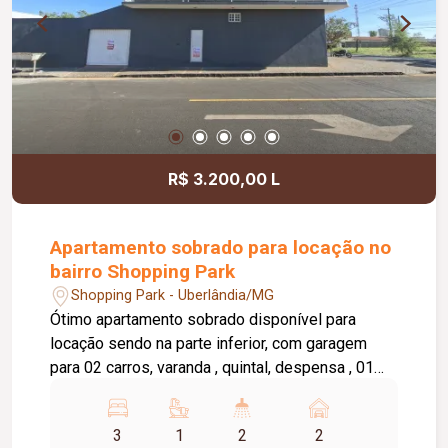
R$ 3.200,00 L
Apartamento sobrado para locação no
bairro Shopping Park
Shopping Park - Uberlândia/MG
Ótimo apartamento sobrado disponível para
locação sendo na parte inferior, com garagem
para 02 carros, varanda , quintal, despensa , 01
banheiro, 01 sala. Parte superior com 03 quartos,
01 quarto com 01 guarda roupa, 01 suite, sacada,
3
1
2
2
02 salas, cozinha com armário sob a pia,