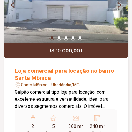
principais regiões da cidade. Informações
complementares: Condomínio aproximado de R$
270,00; Prédio sem elevador.
R$ 10.000,00 L
Loja comercial para locação no bairro
Santa Mônica
Santa Mônica - Uberlândia/MG
Galpão comercial tipo loja para locação, com
excelente estrutura e versatilidade, ideal para
diversos segmentos comerciais. O imóvel
dispõe de estacionamento recuado com
capacidade para aproximadamente 04 veículos,
2
5
360 m²
248 m²
portas em aço e pé-direito de 07 metros,