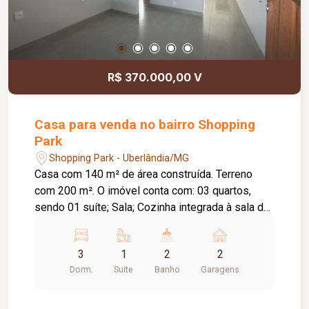
R$ 370.000,00 V
Casa para venda no bairro Shopping
Park
Shopping Park - Uberlândia/MG
Casa com 140 m² de área construída. Terreno
com 200 m². O imóvel conta com: 03 quartos,
sendo 01 suíte; Sala; Cozinha integrada à sala de
jantar; Jardim de inverno; Varanda gourmet em `L`;
Lavanderia independente e coberta; Diferenciais:
3
1
2
2
Imóvel recém-reformado, em fase final de
Dorm.
Suite
Banho
Garagens
acabamento; Varanda gourmet ampla, ideal para
receber familiares e amigos; Ambientes bem
distribuídos, proporcionando conforto e