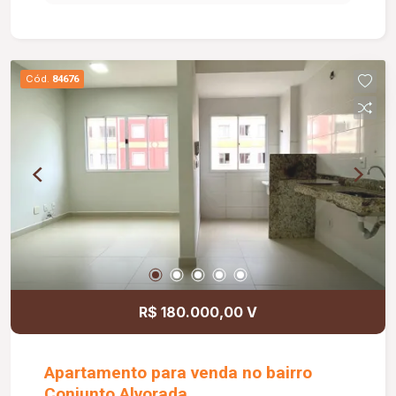
canalizado; 02 elevadores; Diferenciais: Piso em
porcelanato e laminado de madeira; Bancadas em
granito; Ambientes funcionais e bem distribuídos,
proporcionando conforto e praticidade.
Cód.
84676
Informações complementares: Área construída
de 75,70 m².
R$ 180.000,00 V
Apartamento para venda no bairro
Conjunto Alvorada