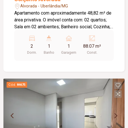
Alvorada - Uberlândia/MG
Apartamento com aproximadamente 48,82 m² de
área privativa. O imóvel conta com: 02 quartos;
Sala em 02 ambientes; Banheiro social; Cozinha;
Lavanderia; 01 vaga de garagem; O condomínio
oferece: Portões eletrônicos; Interfone; Portaria;
2
1
1
88.07 m²
Elevador; Diferenciais: Piso em porcelanato;
Dorm.
Banho
Garagem
Const.
Bancadas em granito; Ambientes funcionais, bem
distribuídos e ideais para quem busca conforto e
praticidade. Informações complementares: Área
construída de aproximadamente 88,07 m².
Cód.
84675