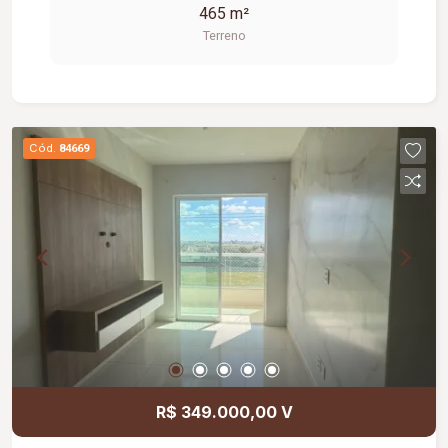
465 m²
Terreno
Cód.
84669
R$ 349.000,00 V