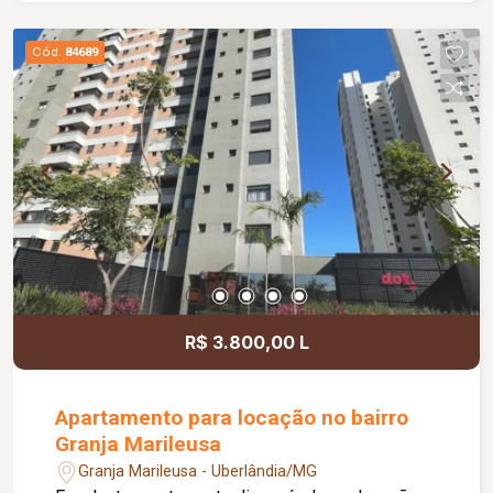
energia elétrica e água, proporcionando mais
comodidade e autonomia para as operações do
Cód.
84689
dia a dia. Conta ainda com estacionamento
rotativo para aproximadamente 05 veículos e 05
motocicletas, área ajardinada e uma excelente
vista, criando um ambiente agradável para
clientes e colaboradores. Um espaço estratégico,
confortável e preparado para impulsionar o
crescimento do seu negócio.
R$ 3.800,00 L
Apartamento para locação no bairro
Granja Marileusa
Granja Marileusa - Uberlândia/MG