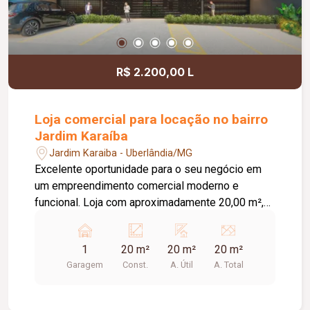
R$ 2.200,00 L
Loja comercial para locação no bairro
Jardim Karaíba
Jardim Karaiba - Uberlândia/MG
Excelente oportunidade para o seu negócio em
um empreendimento comercial moderno e
funcional. Loja com aproximadamente 20,00 m²,
ideal para diversos segmentos que buscam um
espaço prático, bem estruturado e pronto para
1
20 m²
20 m²
20 m²
receber clientes. O empreendimento oferece uma
Garagem
Const.
A. Útil
A. Total
completa infraestrutura compartilhada, contando
com banheiros e vestiários, copa/cozinha de
apoio, pequeno depósito e medição individual de