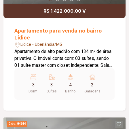
R$ 1.422.000,00 V
Apartamento para venda no bairro
Lídice
Lídice - Uberlândia/MG
Apartamento de alto padrão com 134 m² de área
privativa. O imóvel conta com: 03 suítes, sendo
01 suíte master com closet independente; Sala
em 02 ambientes; Lavabo; Varanda gourmet
ampla com bancada e vista livre; Cozinha ampla e
3
3
4
2
integrada; Hall de circulação com espaço para
Dorm.
Suítes
Banho
Garagens
roupeiro; Lavanderia independente; Despensa; 02
vagas de garagem livres e cobertas; O
condomínio oferece: Lobby de entrada com pé-
direito duplo; Piscina adulto, infantil e deck
molhado com sistema quebra-gelo; Family Club
Cód.
84684
com churrasqueira e spa exclusivos; Academia;