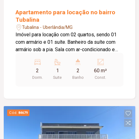
Apartamento para locação no bairro
Tubalina
Tubalina - Uberlândia/MG
Imóvel para locação com 02 quartos, sendo 01
com armário e 01 suíte. Banheiro da suíte com
armário sob a pia. Sala com ar-condicionado e
sacada. Cozinha com armário sob a pia. Área de
serviço. 01 banheiro social com armário sob a
2
1
2
60 m²
pia. Prédio com elevador e 01 vaga de
Dorm.
Suite
Banho
Const.
estacionamento.
Cód.
84679