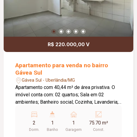
R$ 220.000,00 V
Apartamento para venda no bairro
Gávea Sul
Gávea Sul - Uberlândia/MG
Apartamento com 40,44 m² de área privativa. O
imóvel conta com: 02 quartos; Sala em 02
ambientes; Banheiro social; Cozinha; Lavanderia;
01 vaga de garagem; O condomínio oferece:
Portaria 24 horas; Portões eletrônicos; Interfone;
2
1
1
75.70 m²
Câmeras de segurança; Sistema de alarme; Salão
Dorm.
Banho
Garagem
Const.
de festas; Playground; Mercadinho; Gás