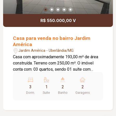
R$ 550.000,00 V
Casa para venda no bairro Jardim
América
Jardim América - Uberlândia/MG
Casa com aproximadamente 193,00 m² de área
construída. Terreno com 250,00 m². O imóvel
conta com: 03 quartos, sendo 01 suíte com
closet; Sala; Banheiro social; Cozinha; Lavanderia;
Varanda gourmet; Quintal; 02 vagas de garagem
3
1
2
2
cobertas; Diferenciais: Toda murada; Cerca
Dorm.
Suite
Banho
Garagens
concertina; Piso em cerâmica; Bancadas em
granito; Ambientes amplos e bem distribuídos,
proporcionando conforto e praticidade.
Informações complementares: Valor do imóvel