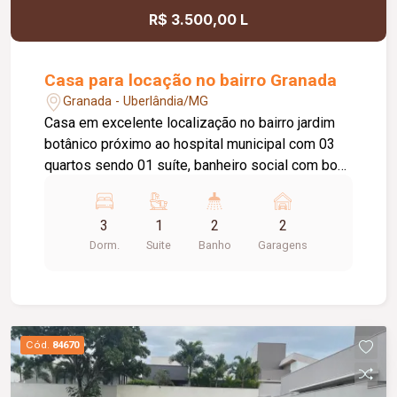
R$ 3.500,00 L
Casa para locação no bairro Granada
Granada - Uberlândia/MG
Casa em excelente localização no bairro jardim
botânico próximo ao hospital municipal com 03
quartos sendo 01 suíte, banheiro social com box
blindex, armário sob pia e espelho, sala em dois
ambientes, cozinha toda planejada com armários,
3
1
2
2
coifa e Coocktop, área de lavanderia, área
Dorm.
Suite
Banho
Garagens
gourmet com churrasqueira e piscina aquecida,
02 vagas de garagem coberta, portão eletrônico,
concertina.
Cód.
84670