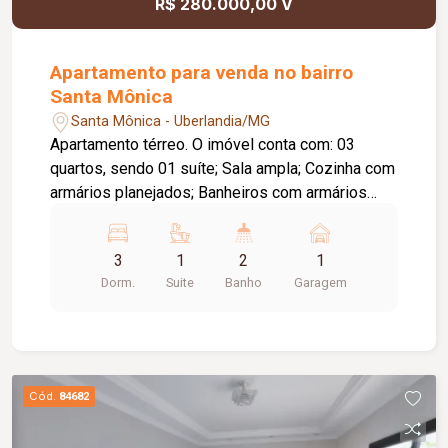
R$ 280.000,00 V
que reúne sofisticação, conforto e funcionalidade
em um dos endereços mais valorizados de
Uberlândia.
Apartamento para venda no bairro
Santa Mônica
Santa Mônica - Uberlandia/MG
Apartamento térreo. O imóvel conta com: 03
quartos, sendo 01 suíte; Sala ampla; Cozinha com
armários planejados; Banheiros com armários
planejados; 01 quarto com armário; 01 vaga de
garagem; Diferenciais: Apartamento térreo;
3
1
2
1
Excelente localização, proporcionando fácil
Dorm.
Suite
Banho
Garagem
acesso a comércios, serviços, restaurantes e às
principais vias da cidade; Ambientes bem
distribuídos, oferecendo conforto e praticidade
para toda a família.
Cód.
84682