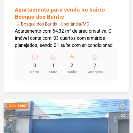
Apartamento para venda no bairro
Bosque dos Buritis
Bosque dos Buritis - Uberlândia/MG
Apartamento com 64,32 m² de área privativa. O
imóvel conta com: 03 quartos com armários
planejados, sendo 01 suíte com ar-condicionado;
Sala ampla em 02 ambientes com painel para TV,
espelho e sacada; Banheiro social com box em
3
1
2
2
blindex e espelho; Banheiro da suíte com armário,
Dorm.
Suite
Banho
Garagens
box em blindex e espelho; Cozinha planejada
com armários, cooktop e filtro de água; Área de
serviço com armário; 02 vagas de garagem
presas, sendo 01 coberta; O condomínio oferece:
Prédio com apenas 03 andares; Diferenciais:
Cód.
84667
Apartamento localizado no 02º andar; Ambientes
funcionais, bem distribuídos e completos com
armários planejados; Excelente localização,
proporcionando praticidade e fácil acesso às