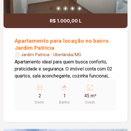
R$ 1.000,00 L
Apartamento para locação no bairro
Jardim Patrícia
Jardim Patrícia - Uberlândia/MG
Apartamento ideal para quem busca conforto,
praticidade e segurança. O imóvel conta com 02
quartos, sala aconchegante, cozinha funcional,
área de serviço, 01 banheiro social e 01 vaga de
estacionamento. O condomínio oferece uma
2
1
45 m²
excelente estrutura de lazer e comodidade, com
Dorm.
Banho
Const.
portaria 24 horas, piscina, playground e salão de
festas, proporcionando mais tranquilidade e
qualidade de vida para toda a família. Uma ótima
oportunidade para morar em um ambiente seguro,