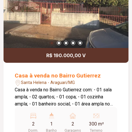
R$ 190.000,00 V
Casa à venda no Bairro Gutierrez
Santa Helena - Araguari/MG
Casa à venda no Bairro Gutierrez com: - 01 sala
ampla; - 02 quartos; - 01 copa; - 01 cozinha
ampla; - 01 banheiro social; - 01 área ampla no
fundo da casa; - quintal com plantas frutíferas, -
garagem para 02 carros.
2
1
2
300 m²
Dorm.
Banho
Garagens
Terreno