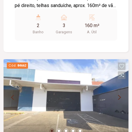
pé direito, telhas sanduíche, aprox. 160m² de vão
livre, piso em cimento liso.
2
3
160 m²
Banho
Garagens
A. Útil
Cód.
84662