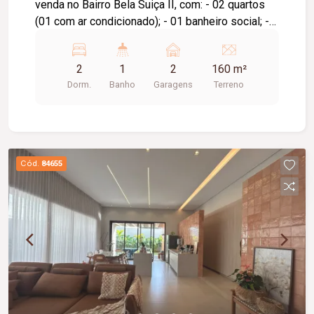
venda no Bairro Bela Suiça II, com: - 02 quartos
(01 com ar condicionado); - 01 banheiro social; -
01 sala de estar; - 01 cozinha e sala de jantar
conjugada; - 01 área de serviço coberta; - quintal
2
1
2
160 m²
cimentado; - garagem para 02 veículos.
Dorm.
Banho
Garagens
Terreno
Cód.
84655