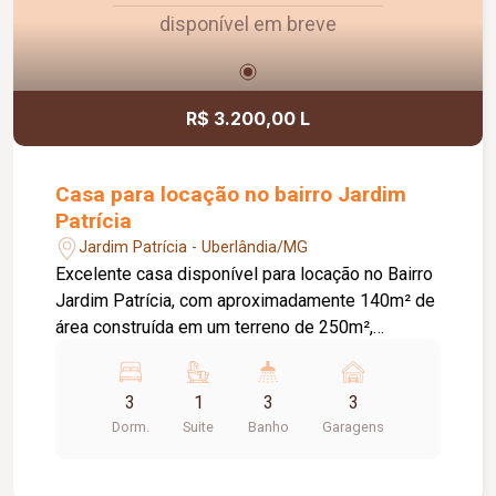
disponível em breve
R$ 3.200,00 L
Casa para locação no bairro Jardim
Patrícia
Jardim Patrícia - Uberlândia/MG
Excelente casa disponível para locação no Bairro
Jardim Patrícia, com aproximadamente 140m² de
área construída em um terreno de 250m²,
oferecendo conforto, espaço e funcionalidade
para toda a família. O imóvel conta com ampla
3
1
3
3
sala de estar, sala de jantar, cozinha, 03 quartos,
Dorm.
Suite
Banho
Garagens
sendo 01 suíte, banheiro social, área de serviço e
uma edícula com banheiro, proporcionando um
ambiente versátil para diversas finalidades.