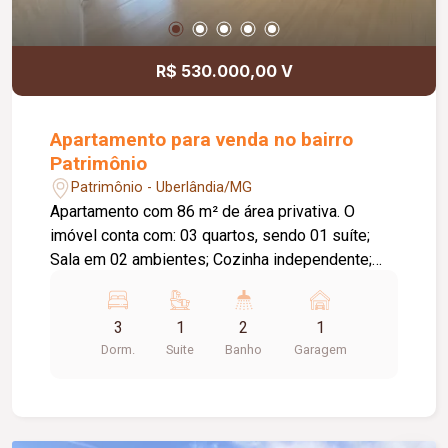
Dormitórios com janelas integradas e persianas
de enrolar; Infraestrutura pronta para instalação
de ar-condicionado; Acesso social e de serviço
R$ 530.000,00 V
independentes; Posição lateral com vista livre;
Projeto moderno que alia sofisticação, conforto e
funcionalidade em um dos endereços mais
Apartamento para venda no bairro
valorizados de Uberlândia.
Patrimônio
Patrimônio - Uberlândia/MG
Apartamento com 86 m² de área privativa. O
imóvel conta com: 03 quartos, sendo 01 suíte;
Sala em 02 ambientes; Cozinha independente;
Lavanderia independente; Diferenciais: Completo
com armários planejados; Ambientes amplos,
3
1
2
1
bem distribuídos e funcionais, proporcionando
Dorm.
Suite
Banho
Garagem
conforto e praticidade para toda a família.