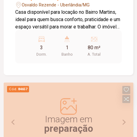
Osvaldo Rezende - Uberlândia/MG
Casa disponível para locação no Bairro Martins,
ideal para quem busca conforto, praticidade e um
espaço versátil para morar e trabalhar. O imóvel
conta com sala, cozinha, área de serviço
independente, 03 quartos, 01 vaga de garagem e
3
1
80 m²
portão eletrônico, proporcionando mais
Dorm.
Banho
A. Total
segurança e comodidade no dia a dia. Além
disso, possui acesso a um escritório localizado
no pavimento superior, perfeito para home office.
Agende já sua visita e venha conhecer esta
excelente oportunidade de locação!
Cód.
84657
Imagem em
preparação