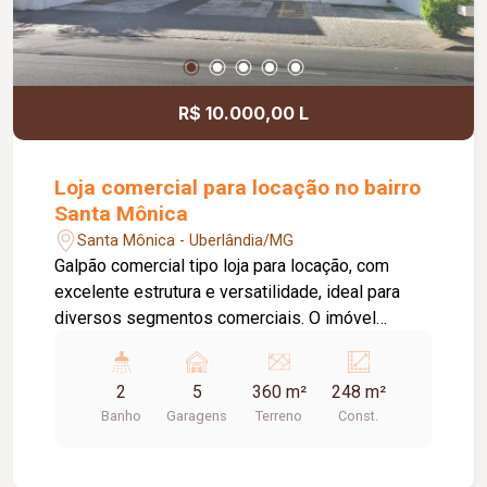
R$ 10.000,00 L
Loja comercial para locação no bairro
Santa Mônica
Santa Mônica - Uberlândia/MG
Galpão comercial tipo loja para locação, com
excelente estrutura e versatilidade, ideal para
diversos segmentos comerciais. O imóvel
dispõe de estacionamento recuado com
capacidade para aproximadamente 04 veículos,
2
5
360 m²
248 m²
portas em aço e pé-direito de 07 metros,
Banho
Garagens
Terreno
Const.
proporcionando um amplo espaço interno e maior
flexibilidade para diferentes atividades. Conta
ainda com banheiros masculino e feminino