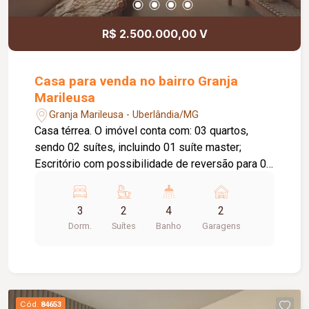
R$ 2.500.000,00 V
Casa para venda no bairro Granja
Marileusa
Granja Marileusa - Uberlândia/MG
Casa térrea. O imóvel conta com: 03 quartos,
sendo 02 suítes, incluindo 01 suíte master;
Escritório com possibilidade de reversão para 01
suíte; Sala integrada à cozinha; Cozinha com
portas de vidro de abertura total; Banheiro social;
3
2
4
2
Lavanderia; Varanda; 02 vagas de garagem;
Dorm.
Suítes
Banho
Garagens
Diferenciais: Piso em porcelanato; Armários
planejados; Box em blindex; Projeto moderno
com ambientes amplos, integrados e excelente
aproveitamento dos espaços.
Cód.
84653