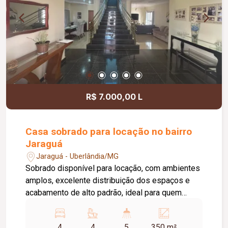
garantindo mais comodidade para os moradores.
Agende já sua visita e venha conhecer esta
excelente oportunidade de locação!
R$ 7.000,00 L
Casa sobrado para locação no bairro
Jaraguá
Jaraguá - Uberlândia/MG
Sobrado disponível para locação, com ambientes
amplos, excelente distribuição dos espaços e
acabamento de alto padrão, ideal para quem
busca conforto, sofisticação e praticidade. No
01º piso, o imóvel dispõe de hall de entrada, sala
4
4
5
350 m²