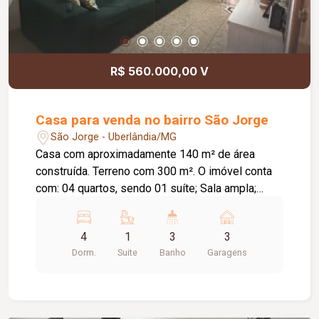
R$ 560.000,00 V
Casa para venda no bairro São Jorge
São Jorge - Uberlândia/MG
Casa com aproximadamente 140 m² de área
construída. Terreno com 300 m². O imóvel conta
com: 04 quartos, sendo 01 suíte; Sala ampla;
Banheiro social; Cozinha; Lavanderia
independente; Varanda gourmet ampla com
4
1
3
3
banheiro externo; Canil; Quintal amplo; 03 a 04
Dorm.
Suite
Banho
Garagens
vagas de garagem; Diferenciais: Ambientes bem
distribuídos, proporcionando conforto e
praticidade; Quintal com excelente potencial para
ampliação ou instalação de piscina; Excelente