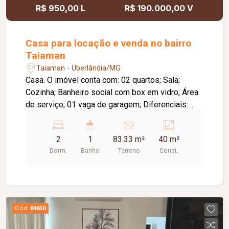
R$ 950,00 L
R$ 190.000,00 V
Casa para locação e venda no bairro
Taiaman
Taiaman - Uberlândia/MG
Casa. O imóvel conta com: 02 quartos; Sala;
Cozinha; Banheiro social com box em vidro; Área
de serviço; 01 vaga de garagem; Diferenciais:
Ambientes funcionais e bem distribuídos,
proporcionando conforto e praticidade; Excelente
2
1
83.33 m²
40 m²
opção para quem busca um imóvel com ótimo
Dorm.
Banho
Terreno
Const.
custo-benefício.
Cód.
84650