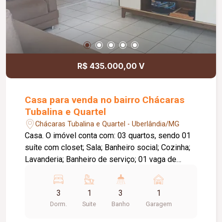
R$ 435.000,00 V
Casa para venda no bairro Chácaras
Tubalina e Quartel
Chácaras Tubalina e Quartel - Uberlândia/MG
Casa. O imóvel conta com: 03 quartos, sendo 01
suíte com closet; Sala; Banheiro social; Cozinha;
Lavanderia; Banheiro de serviço; 01 vaga de
garagem coberta; Diferenciais: Piso em cerâmica;
Bancadas em granito; Ambientes amplos e bem
3
1
3
1
distribuídos, proporcionando conforto e
Dorm.
Suite
Banho
Garagem
praticidade. Informações complementares:
Terreno com aproximadamente 171,66 m²; Área