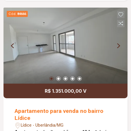
adaptados para pessoas com deficiência (PCD),
copa com pia, pequeno espaço aberto e piso em
Cód.
84666
cerâmica, reunindo praticidade, conforto e
funcionalidade para o seu negócio.
R$ 1.351.000,00 V
Apartamento para venda no bairro
Lídice
Lídice - Uberlândia/MG