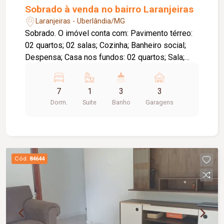
Sobrado à venda no bairro Laranjeiras
Laranjeiras - Uberlândia/MG
Sobrado. O imóvel conta com: Pavimento térreo:
02 quartos; 02 salas; Cozinha; Banheiro social;
Despensa; Casa nos fundos: 02 quartos; Sala;
Cozinha; Banheiro social; Pavimento superior: 03
quartos, sendo 01 suíte; 02 salas; Banheiro
7
1
3
3
social; Cozinha com lavanderia; Diferenciais: 03
Dorm.
Suite
Banho
Garagens
vagas de garagem; Excelente opção para moradia
multifamiliar ou investimento com potencial de
renda; Ambientes amplos e bem distribuídos,
proporcionando conforto e praticidade.
Cód.
84644