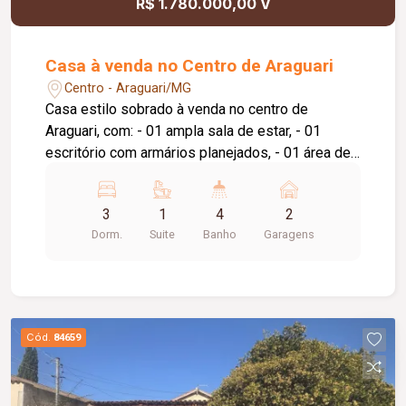
R$ 1.780.000,00 V
Casa à venda no Centro de Araguari
Centro - Araguari/MG
Casa estilo sobrado à venda no centro de
Araguari, com: - 01 ampla sala de estar, - 01
escritório com armários planejados, - 01 área de
luz, - 01 home cine, - 01 ampla sala de jantar, - 01
cozinha funcional, - 01 banheiro social, - 01 suíte
3
1
4
2
master com sacada e armários planejados, - 02
Dorm.
Suite
Banho
Garagens
quartos (demi-suíte), - roupeiro no corredor, -
área gourmet com pergolado e forro em madeira,
- 01 edícula com quarto, banheiro e cozinha, - 01
lavanderia, - 01 despensa, - Corredores laterais, -
vaga de garagem coberta para 02 veículos, -
Cód.
84659
quintal.