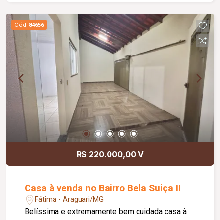
Dispõe ainda de 03 vagas de garagem,
garantindo mais comodidade e segurança para os
Cód.
84656
moradores. Agende já sua visita e venha
conhecer esta excelente oportunidade de
locação!
R$ 220.000,00 V
Casa à venda no Bairro Bela Suiça II
Fátima - Araguari/MG
Belíssima e extremamente bem cuidada casa à