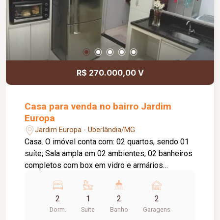
R$ 270.000,00 V
Casa para venda no bairro Jardim
Europa
Jardim Europa - Uberlândia/MG
Casa. O imóvel conta com: 02 quartos, sendo 01
suíte; Sala ampla em 02 ambientes; 02 banheiros
completos com box em vidro e armários
planejados; Cozinha com armários planejados;
Lavanderia independente; Área gourmet com
2
1
2
2
churrasqueira e pia; 02 vagas de garagem
Dorm.
Suite
Banho
Garagens
cobertas; Diferenciais: Armários planejados na