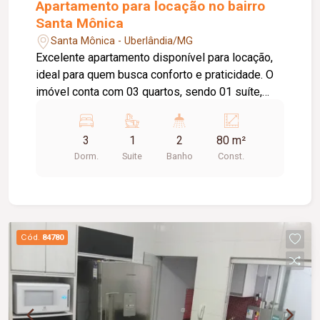
Apartamento para locação no bairro
Santa Mônica
Santa Mônica - Uberlândia/MG
Excelente apartamento disponível para locação,
ideal para quem busca conforto e praticidade. O
imóvel conta com 03 quartos, sendo 01 suíte,
sala aconchegante, cozinha, 01 banheiro social,
área de serviço e 01 vaga de estacionamento.
3
1
2
80 m²
Ambientes bem distribuídos, proporcionando
Dorm.
Suite
Banho
Const.
funcionalidade e comodidade para toda a família.
Cód.
84780