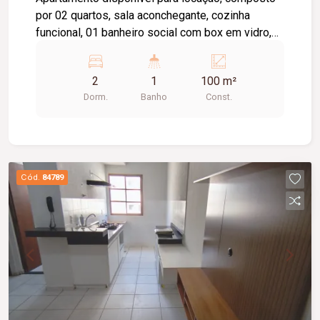
por 02 quartos, sala aconchegante, cozinha
funcional, 01 banheiro social com box em vidro,
área de serviço e 02 vagas de garagem. O imóvel
oferece um ambiente prático e confortável,
2
1
100 m²
sendo uma excelente opção para quem busca
Dorm.
Banho
Const.
comodidade e funcionalidade no dia a dia.
Cód.
84789