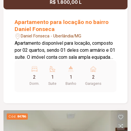
R$ 1.800,00 L
Apartamento para locação no bairro
Daniel Fonseca
Daniel Fonseca - Uberlândia/MG
Apartamento disponível para locação, composto
por 02 quartos, sendo 01 deles com armário e 01
suíte. O imóvel conta com sala ampla equipada
com painel para TV, sacada, cozinha com
armários, cooktop e sugar, área de serviço com
2
1
1
2
armário, banheiro social com box em vidro e
Dorm.
Suite
Banho
Garagens
armário. Possui ainda 02 vagas de garagem,
oferecendo praticidade e comodidade para o dia
a dia. Excelente opção para quem busca conforto,
funcionalidade e uma ótima estrutura.
Cód.
84786