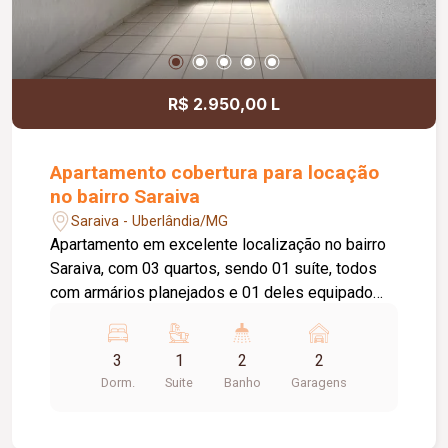
R$ 2.950,00 L
Apartamento cobertura para locação
no bairro Saraiva
Saraiva - Uberlândia/MG
Apartamento em excelente localização no bairro
Saraiva, com 03 quartos, sendo 01 suíte, todos
com armários planejados e 01 deles equipado
com ar-condicionado. Possui sala ampla em 02
ambientes, sala de TV com ar-condicionado,
3
1
2
2
ampla sacada com acesso à suíte, cozinha com
Dorm.
Suite
Banho
Garagens
armários, área de lavanderia, despensa, elevador
privativo e 02 vagas de garagem com acesso
individual.