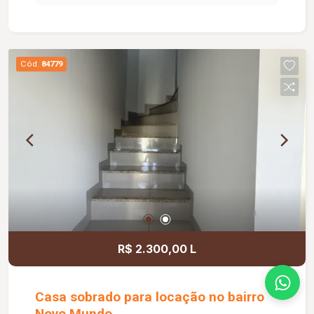
cozinha, nos quartos e nos banheiros; Teto
rebaixado em gesso na sala e no corredor dos
quartos; 02 claraboias, proporcionando excelente
iluminação natural e ventilação; Construção em
Cód.
84779
laje, oferecendo maior conforto térmico e
durabilidade; Portão eletrônico; Sistema de
câmeras de monitoramento; Interfone; Ambientes
amplos, arejados e bem distribuídos; Excelente
estado de conservação, pronto para morar;
Localização privilegiada.
R$ 2.300,00 L
Casa sobrado para locação no bairro
Novo Mundo