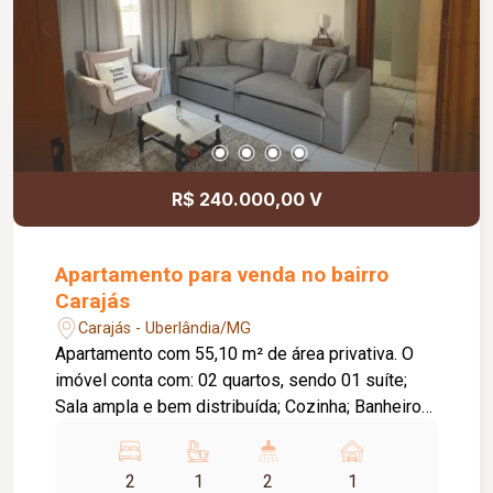
R$ 240.000,00 V
Apartamento para venda no bairro
Carajás
Carajás - Uberlândia/MG
Apartamento com 55,10 m² de área privativa. O
imóvel conta com: 02 quartos, sendo 01 suíte;
Sala ampla e bem distribuída; Cozinha; Banheiro
social; 01 vaga de garagem coberta; Diferenciais:
Completo em armários planejados nos quartos,
2
1
2
1
cozinha e banheiros; Localizado no 2º andar,