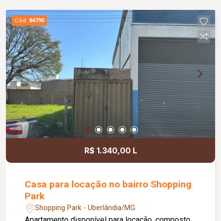
Iluminação em LED; Piso em porcelanato;
Ambientes modernos, amplos e bem
Cód.
84790
distribuídos; Excelente localização.
R$ 1.340,00 L
Casa para locação no bairro Shopping
Park
Shopping Park - Uberlândia/MG
Apartamento disponível para locação, composto