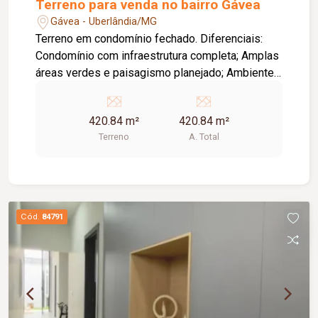
Terreno para venda no bairro Gávea
Gávea - Uberlândia/MG
Terreno em condomínio fechado. Diferenciais:
Condomínio com infraestrutura completa; Amplas
áreas verdes e paisagismo planejado; Ambiente
tranquilo, seguro e com contato com a natureza;
Excelente opção para construção residencial;
420.84 m²
420.84 m²
Local com alto potencial de valorização
Terreno
A. Total
imobiliária; Ideal para quem busca exclusividade,
qualidade de vida e a oportunidade de construir
um lar personalizado em um ambiente planejado.
Cód.
84791