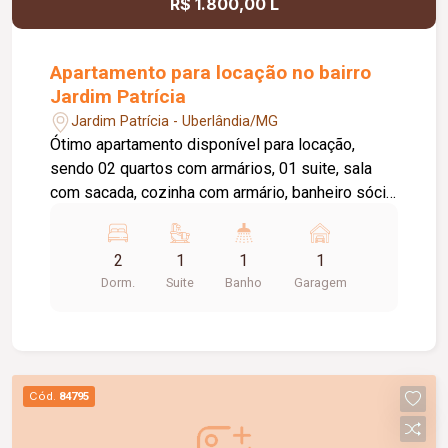
R$ 1.800,00 L
Apartamento para locação no bairro
Jardim Patrícia
Jardim Patrícia - Uberlândia/MG
Ótimo apartamento disponível para locação,
sendo 02 quartos com armários, 01 suite, sala
com sacada, cozinha com armário, banheiro sócia
com box e armário, área de serviço com armário,
elevador privativo, 01 vaga de estacionamento,
2
1
1
1
portaria 24 horas, piscina, academia, quiosque
Dorm.
Suite
Banho
Garagem
com churrasqueira, salão de festas, playground,
brinquedoteca, área pet, espaço verde.Valor de
condomínio Incluso no valor do aluguel.
Cód.
84795