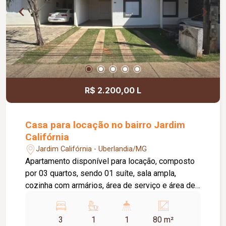
R$ 2.200,00 L
Casa para locação no bairro Jardim
Califórnia
Jardim Califórnia - Uberlandia/MG
Apartamento disponível para locação, composto
por 03 quartos, sendo 01 suíte, sala ampla,
cozinha com armários, área de serviço e área de
churrasqueira, proporcionando mais conforto e
praticidade para o dia a dia. O imóvel dispõe
3
1
1
80 m²
ainda de 02 vagas de estacionamento. O