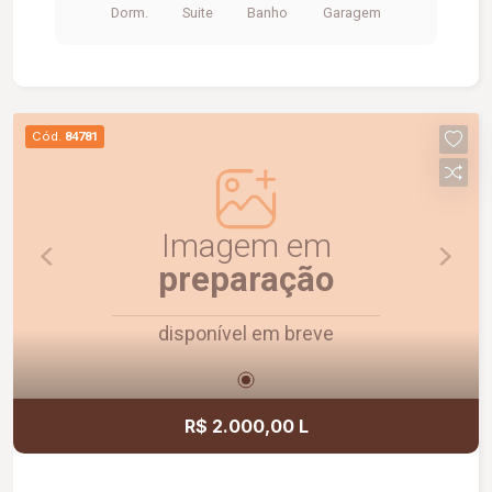
Dorm.
Suite
Banho
Garagem
proporcionando boa ventilação e iluminação
natural; Ambientes funcionais, modernos e
prontos para morar.
Cód.
84781
Imagem em
preparação
disponível em breve
R$ 2.000,00 L