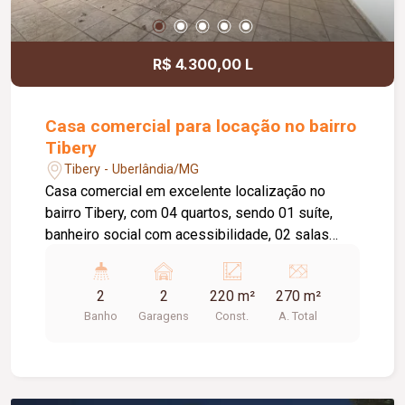
R$ 4.300,00 L
Casa comercial para locação no bairro
Tibery
Tibery - Uberlândia/MG
Casa comercial em excelente localização no
bairro Tibery, com 04 quartos, sendo 01 suíte,
banheiro social com acessibilidade, 02 salas
amplas, claraboia com tanque para lavagem,
cozinha com armário sob a pia, varanda nos
2
2
220 m²
270 m²
fundos, ducha, 01 banheiro e 01 sala de apoio na
Banho
Garagens
Const.
A. Total
área externa, 02 vagas de garagem cobertas,
portão eletrônico e Habite-se Comercial,
proporcionando excelente estrutura para
instalação de empresas, clínicas, escritórios e