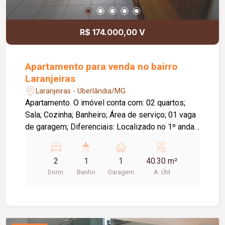
R$ 174.000,00 V
Apartamento para venda no bairro
Laranjeiras
Laranjeiras - Uberlândia/MG
Apartamento. O imóvel conta com: 02 quartos;
Sala; Cozinha; Banheiro; Área de serviço; 01 vaga
de garagem; Diferenciais: Localizado no 1º andar,
com apenas um lance de escada; Prédio com 04
pavimentos e sem elevador; Móveis inclusos:
2
1
1
40.30 m²
rack com painel na sala, armário no hall, armários
Dorm.
Banho
Garagem
A. Útil
na cozinha, fogão cooktop a gás, sugar, forno
elétrico, guarda-roupas em um dos quartos e
cortinas; Ambientes funcionais e bem
distribuídos. O condomínio oferece: Playground;
Quadra poliesportiva; Localização privilegiada,