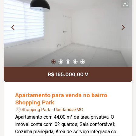
suíte possuem box em blindex, armários,
espelhos e chuveiros. A cozinha é planejada com
armários, a área de serviço é separada, coberta e
conta com armário, oferecendo maior praticidade.
A casa possui ainda uma agradável varanda
gourmet com churrasqueira e entrada
independente pela garagem. A sala e os quartos
são equipados com ventiladores de teto, e todos
os ambientes possuem piso em cerâmica. Com
área útil aproximada de 107 m², este imóvel é
R$ 165.000,00 V
uma excelente opção para quem busca conforto,
funcionalidade e uma localização privilegiada.
Apartamento para venda no bairro
Shopping Park
Shopping Park - Uberlandia/MG
Apartamento com 44,00 m² de área privativa. O
imóvel conta com: 02 quartos; Sala confortável;
Cozinha planejada; Área de serviço integrada com