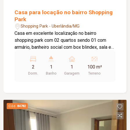
Casa para locação no bairro Shopping
Park
Shopping Park - Uberlândia/MG
Casa em excelente localização no bairro
shopping park com 02 quartos sendo 01 com
armário, banheiro social com box blindex, sala em
dois ambientes, cozinha com armário sob pia,
área de serviço, 01 vaga de garagem, câmeras de
2
1
1
100 m²
segurança.
Dorm.
Banho
Garagem
Terreno
Cód.
84782