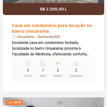
R$ 2.200,00 L
Casa em condomínio para locação no
bairro Umuarama
Umuarama - Uberlandia/MG
Excelente casa em condomínio fechado,
localizada no bairro Umuarama, próxima à
Faculdade de Medicina, oferecendo conforto,
segurança e praticidade. O condomínio conta com
portão e porteiro eletrônicos, câmeras de
3
1
2
2
segurança e sistema de monitoramento,
Dorm.
Suite
Banho
Garagens
proporcionando mais tranquilidade aos
moradores. O imóvel dispõe de 02 vagas de
garagem livres, sala ampla para 02 ambientes
com jardim de inverno, hall de circulação, 03
quartos, sendo 02 com armários embutidos e 01
Cód.
84797
suíte com claraboia. Os banheiros social e da