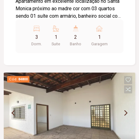
Apartamento em excelente localização no Santa
Monica próximo ao madre cor com 03 quartos
sendo 01 suíte com armário, banheiro social com
box blindex, armário sob pia e espelho, sala de
estar com sacada, cozinha toda planejada com
3
1
2
1
armários, área de lavanderia com armário, 01 vaga
Dorm.
Suite
Banho
Garagem
de garagem.
Cód.
84800