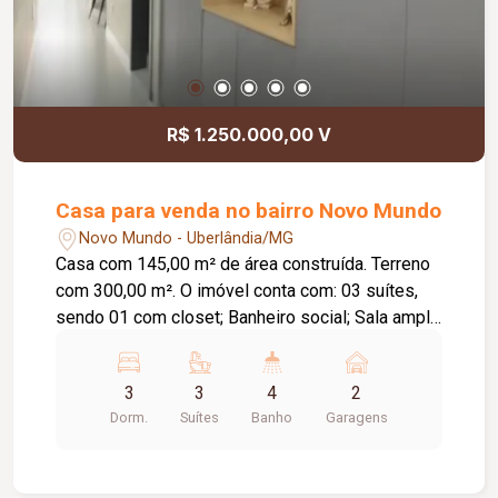
R$ 1.250.000,00 V
Casa para venda no bairro Novo Mundo
Novo Mundo - Uberlândia/MG
Casa com 145,00 m² de área construída. Terreno
com 300,00 m². O imóvel conta com: 03 suítes,
sendo 01 com closet; Banheiro social; Sala ampla
em 02 ambientes; Escritório amplo; Cozinha
ampla; Área de serviço/lavanderia; Área gourmet
3
3
4
2
com churrasqueira; Piscina aquecida com
Dorm.
Suítes
Banho
Garagens
cascata; 02 vagas de garagem cobertas;
Diferenciais: Armários planejados nos ambientes;
Pontos para instalação de ar-condicionado;