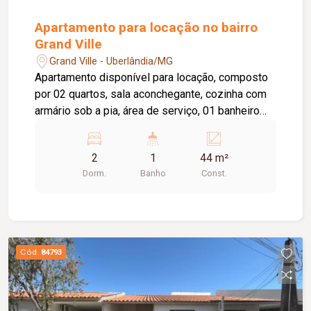
Apartamento para locação no bairro
Grand Ville
Grand Ville - Uberlândia/MG
Apartamento disponível para locação, composto
por 02 quartos, sala aconchegante, cozinha com
armário sob a pia, área de serviço, 01 banheiro
social e 01 vaga de estacionamento. O edifício
conta com elevador, proporcionando mais
2
1
44 m²
praticidade no dia a dia. O condomínio oferece
Dorm.
Banho
Const.
uma excelente infraestrutura de lazer e
segurança, com portaria 24 horas, academia,
piscina, salão de festas, brinquedoteca e quadra
esportiva, garantindo conforto, comodidade e
qualidade de vida para toda a família.
Cód.
84793