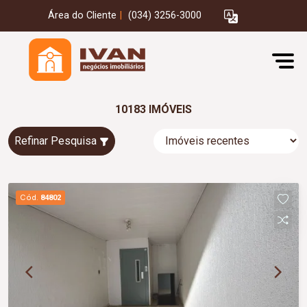
Área do Cliente
|
(034) 3256-3000
10183 IMÓVEIS
Refinar Pesquisa
Cód.
84802