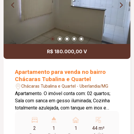
R$ 180.000,00 V
Apartamento para venda no bairro
Chácaras Tubalina e Quartel
Chácaras Tubalina e Quartel - Uberlandia/MG
Apartamento. O imóvel conta com: 02 quartos;
Sala com sanca em gesso iluminada; Cozinha
totalmente azulejada, com tanque em inox e
armários sob a pia e o tanque; Banheiro moderno
com box e revestimento em azulejo; Persianas
2
1
1
44 m²
nos quartos e na sala; Garagem coberta; O