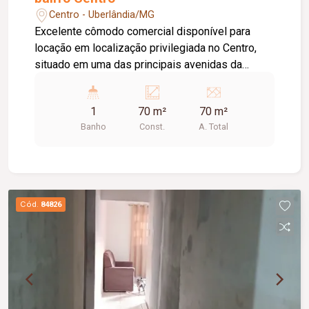
Centro - Uberlândia/MG
Excelente cômodo comercial disponível para
locação em localização privilegiada no Centro,
situado em uma das principais avenidas da
cidade e próximo ao Terminal Central, oferecendo
grande visibilidade e fácil acesso. O imóvel
1
70 m²
70 m²
possui aproximadamente 70 m² de área,
Banho
Const.
A. Total
dispondo de 01 banheiro, 01 depósito, 02 portas
de aço e teto rebaixado com iluminação em LED,
proporcionando um ambiente moderno, funcional
e versátil para diversas atividades.
Cód.
84826