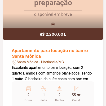
preparação
disponível em breve
R$ 2.200,00 L
Apartamento para locação no bairro
Santa Mônica
Santa Mônica - Uberlândia/MG
Excelente apartamento para locação, com 2
quartos, ambos com armários planejados, sendo
1 suíte. O banheiro da suíte conta com box em
vidro e armário sob a pia. O imóvel possui sala
ampla e bem iluminada, sacada com
2
1
2
55 m²
churrasqueira, cozinha com armários planejados e
Dorm.
Suite
Banho
Const.
cooktop, área de serviço com armário e banheiro