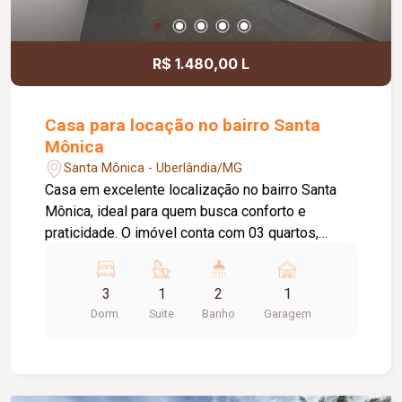
R$ 1.480,00 L
Casa para locação no bairro Santa
Mônica
Santa Mônica - Uberlândia/MG
Casa em excelente localização no bairro Santa
Mônica, ideal para quem busca conforto e
praticidade. O imóvel conta com 03 quartos,
sendo 01 suíte, banheiro social, sala de estar
aconchegante e cozinha equipada com armário
3
1
2
1
sob a pia. Possui ainda área de lavanderia e 01
Dorm.
Suite
Banho
Garagem
vaga de garagem coberta. Ótima opção para
moradia, em uma região valorizada, com fácil
acesso a comércios, serviços e demais
conveniências.