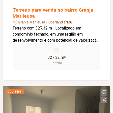
Terreno para venda no bairro Granja
Marileusa
Granja Marileusa - Uberlândia/MG
Terreno com 327,32 m². Localizado em
condomínio fechado, em uma região em
desenvolvimento e com potencial de valorização.
Condomínio fechado; Terreno com boa área para
construção; Região em expansão e crescimento;
327.32 m²
Excelente opção para construção residencial ou
Terreno
investimento.
Cód.
84831