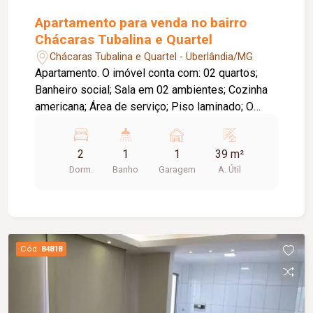
Apartamento para venda no bairro
Chácaras Tubalina e Quartel
Chácaras Tubalina e Quartel - Uberlândia/MG
Apartamento. O imóvel conta com: 02 quartos;
Banheiro social; Sala em 02 ambientes; Cozinha
americana; Área de serviço; Piso laminado; O
condomínio oferece: Área de lazer completa e
equipada; Ambientes funcionais e bem
2
1
1
39 m²
distribuídos.
Dorm.
Banho
Garagem
A. Útil
Cód.
84818