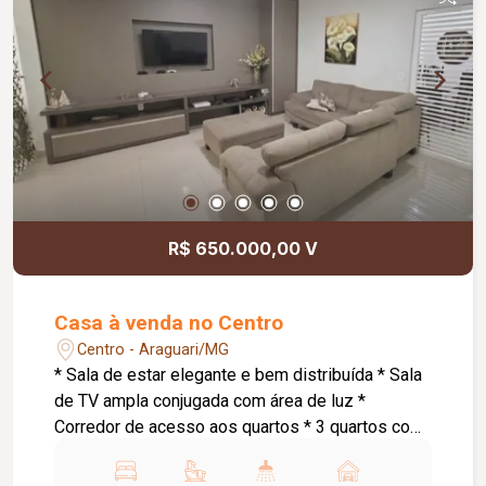
monitoramento; Cerca concertina; Acabamentos
atualizados; Ambientes amplos, modernos e bem
distribuídos. Informações complementares: Valor
de venda: R$ 1.250.000,00.
R$ 650.000,00 V
Casa à venda no Centro
Centro - Araguari/MG
* Sala de estar elegante e bem distribuída * Sala
de TV ampla conjugada com área de luz *
Corredor de acesso aos quartos * 3 quartos com
suíte, sendo: * Suíte master com armários
planejados e banheira de hidromassagem * 1