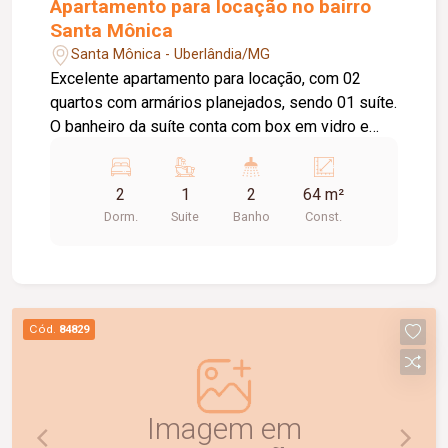
Apartamento para locação no bairro
Santa Mônica
Santa Mônica - Uberlândia/MG
Excelente apartamento para locação, com 02
quartos com armários planejados, sendo 01 suíte.
O banheiro da suíte conta com box em vidro e
armário sob a pia. O imóvel possui sala ampla e
bem iluminada, sacada com churrasqueira,
2
1
2
64 m²
cozinha com armários planejados e cooktop, área
Dorm.
Suite
Banho
Const.
de serviço com armário e 01 banheiro social com
box em vidro e armário sob a pia. O condomínio
oferece elevador e academia. O apartamento
dispõe ainda de 01 vaga de garagem com
capacidade para 02 carros. Um imóvel
Cód.
84829
confortável, funcional e pronto para morar.
Agende uma visita e conheça!
Imagem em