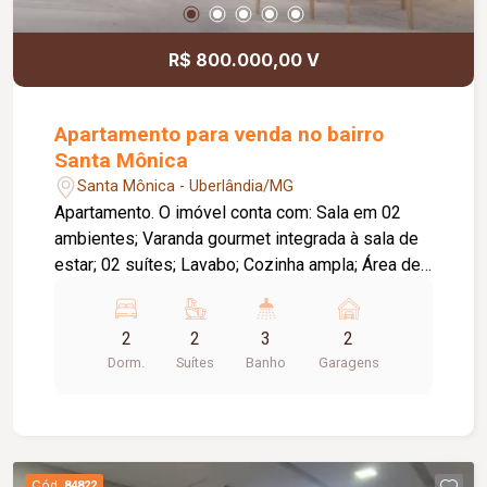
R$ 800.000,00 V
Apartamento para venda no bairro
Santa Mônica
Santa Mônica - Uberlândia/MG
Apartamento. O imóvel conta com: Sala em 02
ambientes; Varanda gourmet integrada à sala de
estar; 02 suítes; Lavabo; Cozinha ampla; Área de
serviço; Laje técnica; 02 vagas de garagem;
Diferenciais: Upgrades inclusos na venda;
2
2
3
2
Tomadas preparadas para instalação de ar-
Dorm.
Suítes
Banho
Garagens
condicionado em todos os cômodos; Varanda
gourmet integrada e aberta para a sala de estar; O
empreendimento oferece: Piscina; Deck;
Churrasqueira; Horta; Pet place; Quadra de
squash; Quadra poliesportiva; Salão de festas;
Cód.
84822