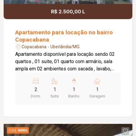
R$ 2.500,00 L
Apartamento para locação no bairro
Copacabana
Copacabana - Uberlândia/MG
Apartamento disponível para locação sendo 02
quartos , 01 suite, 01 quarto com armário, sala
ampla em 02 ambientes com sacada , lavabo,
cozinha com armário, área de serviço, banheiro
social com box e armário, elevador privativo, 01
2
1
1
1
vaga de garagem, portaria 24 horas,
Dorm.
Suite
Banho
Garagem
brinquedoteca, salão de festas.
Cód.
84836