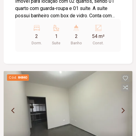
Imóvel para locação com 02 quartos, sendo 01
quarto com guarda-roupa e 01 suíte. A suíte
possui banheiro com box de vidro. Conta com
sala, cozinha equipada com cooktop e suggar,
área de serviço, 01 banheiro social e 02 vagas de
2
1
2
54 m²
estacionamento.
Dorm.
Suite
Banho
Const.
Cód.
84840