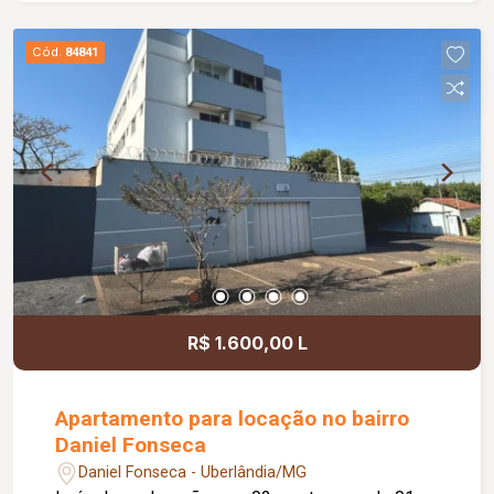
Cód.
84841
R$ 1.600,00 L
Apartamento para locação no bairro
Daniel Fonseca
Daniel Fonseca - Uberlândia/MG