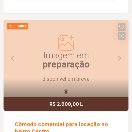
social com box em vidro e armário sob a pia. O
condomínio oferece elevador e academia. O
apartamento dispõe ainda de 1 vaga de garagem
com capacidade para 2 carros. Um imóvel
Cód.
84827
confortável, funcional e pronto para morar.
Agende uma visita e conheça!
Imagem em
preparação
disponível em breve
R$ 2.600,00 L
Cômodo comercial para locação no
bairro Centro