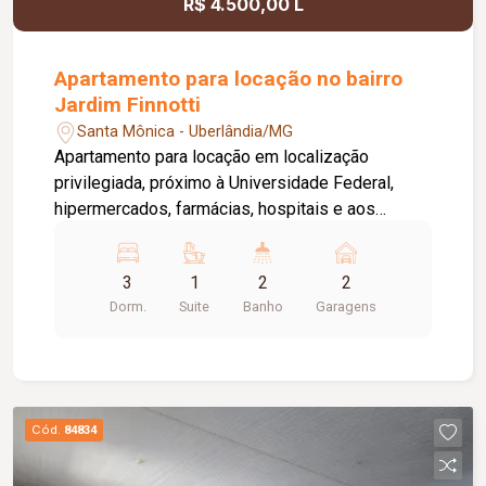
R$ 4.500,00 L
Apartamento para locação no bairro
Jardim Finnotti
Santa Mônica - Uberlândia/MG
Apartamento para locação em localização
privilegiada, próximo à Universidade Federal,
hipermercados, farmácias, hospitais e aos
principais serviços da região. O imóvel conta com
03 quartos, sendo 01 suíte ampla com closet,
3
1
2
2
oferecendo conforto e praticidade para toda a
Dorm.
Suite
Banho
Garagens
família. Possui sala espaçosa com vista livre,
ambientes bem distribuídos e excelente
iluminação natural. Destaque para a varanda
gourmet com churrasqueira, ideal para momentos
de lazer e confraternização. O apartamento
Cód.
84834
dispõe ainda de elevador e 02 vagas de
garagem.