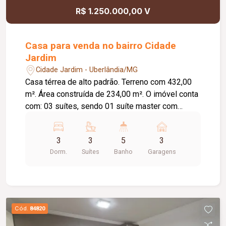
R$ 1.250.000,00 V
Casa para venda no bairro Cidade
Jardim
Cidade Jardim - Uberlândia/MG
Casa térrea de alto padrão. Terreno com 432,00
m². Área construída de 234,00 m². O imóvel conta
com: 03 suítes, sendo 01 suíte master com
closet; Sala de TV e jantar integradas ao jardim de
inverno; Cozinha ampla e funcional; Área gourmet
3
3
5
3
com banheiro de apoio e depósito; Piscina
Dorm.
Suítes
Banho
Garagens
aquecida; Academia privativa; Lavanderia
independente; 04 vagas de garagem, sendo 03
cobertas; Diferenciais: Energia fotovoltaica; Ar-
condicionado em todos os ambientes;
Carregador para veículo elétrico; Portões
Cód.
84820
eletrônicos; Sistema de alarme com câmeras de