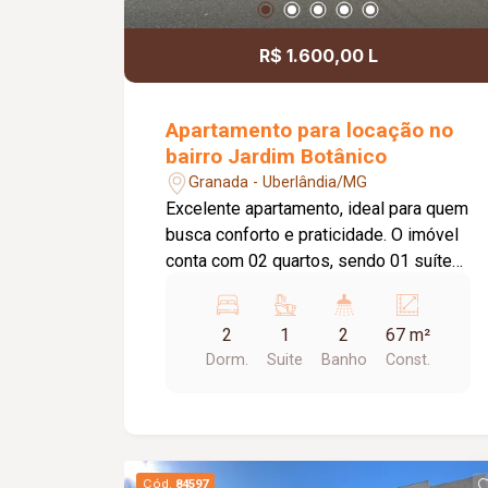
R$ 1.600,00 L
Apartamento para locação no
bairro Jardim Botânico
Granada - Uberlândia/MG
Excelente apartamento, ideal para quem
busca conforto e praticidade. O imóvel
conta com 02 quartos, sendo 01 suíte
com ar-condicionado e 01 quarto com
armário planejado. O banheiro da suíte
2
1
2
67 m²
possui box em vidro. A área social é
Dorm.
Suite
Banho
Const.
composta por sala, cozinha com
armários, proporcionando mais
funcionalidade no dia a dia, além de
área de serviço e 01 banheiro social. O
apartamento dispõe ainda de 01 vaga
Cód.
84597