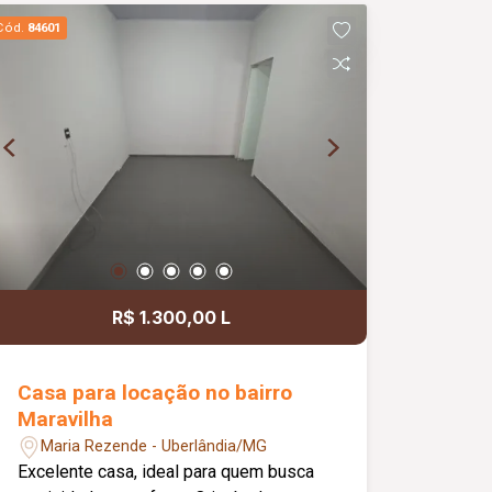
proporcionando mais espaço para lazer
Cód.
84601
e convivência; Excelente opção para
quem busca conforto, praticidade e
exclusividade.
R$ 1.300,00 L
Casa para locação no bairro
Maravilha
Maria Rezende - Uberlândia/MG
Excelente casa, ideal para quem busca