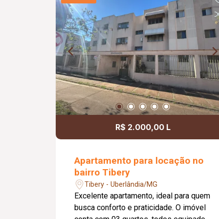
de estacionamento, oferecendo mais
comodidade para os moradores.
Agende uma visita e conheça este
excelente imóvel. Entre em contato com
um de nossos corretores!
R$ 2.000,00 L
Apartamento para locação no
bairro Tibery
Tibery - Uberlândia/MG
Excelente apartamento, ideal para quem
busca conforto e praticidade. O imóvel