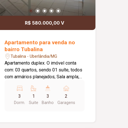
R$ 580.000,00 V
Apartamento para venda no
bairro Tubalina
Tubalina - Uberlândia/MG
Apartamento duplex. O imóvel conta
com: 03 quartos, sendo 01 suíte, todos
com armários planejados; Sala ampla;
Cozinha ampla com armários
planejados; Segundo pavimento com
3
1
3
2
sala e terraço amplo; 02 vagas de
Dorm.
Suite
Banho
Garagens
garagem livres, sendo 01 coberta e 01
descoberta; Diferenciais: Apartamento
duplex com excelente distribuição dos
ambientes; Terraço amplo,