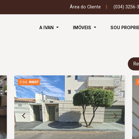
Área do Cliente
|
(034) 3256-
A IVAN
IMÓVEIS
SOU PROPRI
Re
Cód.
84607