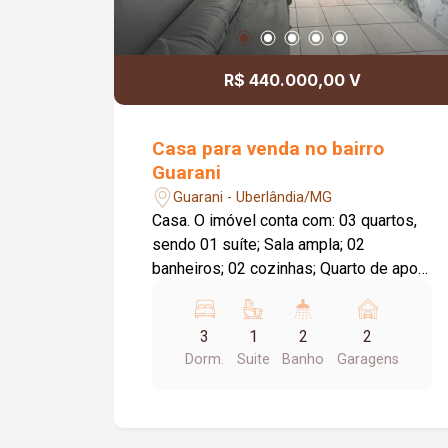
R$ 440.000,00 V
Casa para venda no bairro
Guarani
Guarani - Uberlândia/MG
Casa. O imóvel conta com: 03 quartos,
sendo 01 suíte; Sala ampla; 02
banheiros; 02 cozinhas; Quarto de apoio
nos fundos; Despensa; 03 vagas de
garagem; Diferenciais: Ambientes
3
1
2
2
amplos e bem distribuídos; Quarto nos
Dorm.
Suite
Banho
Garagens
fundos ideal para escritório, depósito
ou apoio; Excelente localização,
proporcionando praticidade e conforto
para toda a família.