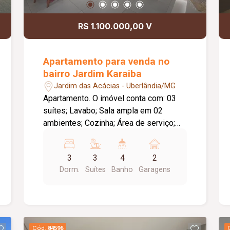
R$ 1.100.000,00 V
Apartamento para venda no
bairro Jardim Karaiba
Jardim das Acácias - Uberlândia/MG
Apartamento. O imóvel conta com: 03
suítes; Lavabo; Sala ampla em 02
ambientes; Cozinha; Área de serviço;
Armários planejados em todos os
ambientes; 02 vagas de garagem livres;
3
3
4
2
O condomínio oferece: Área de lazer
Dorm.
Suítes
Banho
Garagens
completa; Diferenciais: Ambientes
amplos, modernos e totalmente
planejados, proporcionando conforto,
praticidade e excelente aproveitamento
dos espaços.
Cód.
84596