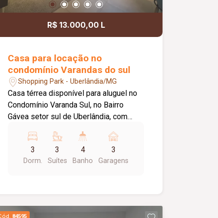
R$ 13.000,00 L
Casa para locação no
condomínio Varandas do sul
Shopping Park - Uberlândia/MG
Casa térrea disponível para aluguel no
Condomínio Varanda Sul, no Bairro
Gávea setor sul de Uberlândia, com
aproximadamente 208 m² de área
construída, fino acabamento,
3
3
4
3
oferecendo conforto, sofisticação e
Dorm.
Suítes
Banho
Garagens
excelente estrutura para toda a família.
O imóvel conta com sala ampla em 2
ambientes com pé-direito duplo,
escritório com armário planejado e ar-
condicionado, lavabo social e 3 suítes,
Cód.
84595