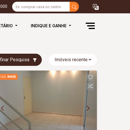
3000
ETÁRIO
INDIQUE E GANHE
finar Pesquisa
Cód.
84605