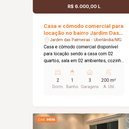
R$ 6.000,00 L
Casa e cômodo comercial para
locação no bairro Jardim Das
Palmeiras
Jardim das Palmeiras - Uberlândia/MG
Casa e cômodo comercial disponível
para locação sendo a casa com 02
quartos, sala em 02 ambientes, cozinha
com um armário sob a pia, banheiro
social, área de serviço, varanda, 03
2
1
3
200 m²
vagas de estacionamento, na frente o
Dorm.
Banho
Garagens
A. Útil
cômodo comercial medindo
aproximadamente 80 metros quadrados
com 02 portas eletrônicas , 02
banheiros, imóvel em ótima localização.
Água está incluso no valor do aluguel.
Cód.
84586
Cômodo comercial possui habite- se.