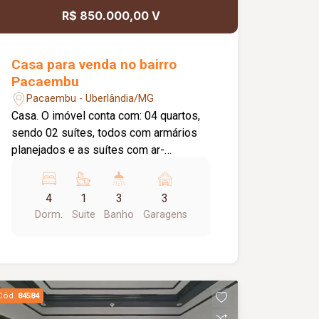
R$ 850.000,00 V
Casa para venda no bairro
Pacaembu
Pacaembu - Uberlândia/MG
Casa. O imóvel conta com: 04 quartos,
sendo 02 suítes, todos com armários
planejados e as suítes com ar-
condicionado; Sala ampla; Sala de TV
com painel e ar-condicionado; Copa;
4
1
3
3
Lavabo; Banheiro social; Cozinha com
Dorm.
Suite
Banho
Garagens
armários planejados; Lavanderia ampla;
Despensa com prateleiras; Varanda
gourmet com churrasqueira moderna;
Banheiro externo; Piscina; 03 vagas de
garagem; Diferenciais: Mesa com 10
Cód.
84584
cadeiras na área gourmet; Área da