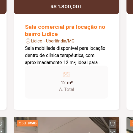
R$ 1.800,00 L
Sala comercial pra locação no
bairro Lidíce
Lídice - Uberlândia/MG
Sala mobiliada disponível para locação
dentro de clínica terapêutica, com
aproximadamente 12 m², ideal para
profissionais que buscam um ambiente
estruturado, confortável e pronto para
12 m²
utilização. O espaço conta com ar-
A. Total
condicionado, armário e área destinada
à exposição de produtos, materiais ou
divulgação de marcas, conforme o
interesse do locatário. A clínica oferece
ainda dois banheiros, sala de espera,
Cód.
84585
copa e espaço para reuniões,