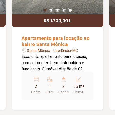
R$ 1.730,00 L
Apartamento para locação no
bairro Santa Mônica
Santa Mônica - Uberlândia/MG
Excelente apartamento para locação,
com ambientes bem distribuídos e
funcionais. O imóvel dispõe de 02
quartos com armários, sendo 01 suíte.
A suíte conta com banheiro equipado
2
1
2
56 m²
com box em vidro e armário sob a pia.
Dorm.
Suite
Banho
Const.
Possui sala, cozinha com armário, área
de serviço, 01 banheiro social com box
em vidro e armário sob a pia, além de
01 vaga de estacionamento,