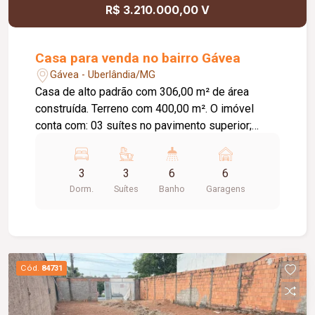
R$ 3.210.000,00 V
Casa para venda no bairro Gávea
Gávea - Uberlândia/MG
Casa de alto padrão com 306,00 m² de área
construída. Terreno com 400,00 m². O imóvel
conta com: 03 suítes no pavimento superior;
Suíte master com mais de 42,00 m² e terraço
privativo; 06 banheiros, sendo 03 nas suítes e 03
3
3
6
6
no pavimento térreo; Sala ampla com ambientes
Dorm.
Suítes
Banho
Garagens
integrados; Área gourmet espaçosa; Piscina com
deck de madeira; 06 vagas de garagem;
Diferenciais: Projeto arquitetônico
contemporâneo; Trocador de calor para a piscina;
Jardins automatizados; Paisagismo completo;
Cód.
84731
Zenital em blindex com abertura automática;
Portas e janelas automatizadas; Sistema de
energia fotovoltaica; Projeto luminotécnico