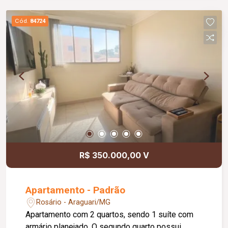
planejada com armários, 01 área de lavanderia
com banheiro e 01 vaga de garagem. O
Cód.
84724
condomínio oferece portaria 24 horas, elevador e
salão de festas, proporcionando mais segurança,
comodidade e qualidade de vida aos moradores.
Uma excelente oportunidade para quem deseja
morar bem em uma das melhores localizações
da cidade.
R$ 350.000,00 V
Apartamento - Padrão
Rosário - Araguari/MG
Apartamento com 2 quartos, sendo 1 suíte com
armário planejado. O segundo quarto possui