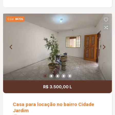
Possui ainda elevador, 01 vaga de
estacionamento coberta e condomínio com
portaria 24 horas, piscina e salão de festas,
Cód.
84726
proporcionando mais segurança, comodidade e
qualidade de vida aos moradores. Uma ótima
oportunidade para quem deseja morar em um
imóvel completo e bem estruturado.
R$ 3.500,00 L
Casa para locação no bairro Cidade
Jardim