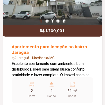
R$ 1.700,00 L
Apartamento para locação no bairro
Jaraguá
Jaraguá - Uberlândia/MG
Excelente apartamento com ambientes bem
distribuídos, ideal para quem busca conforto,
praticidade e lazer completo. O imóvel conta com
02 quartos, sendo 01 com armário, 01 suíte com
box em vidro temperado e armário sob a pia, 01
2
1
51 m²
sala, 01 sacada, 01 cozinha com armário, 01 área
Dorm.
Banho
Const.
de serviço com armário e 01 banheiro social com
box em vidro temperado e armário sob a pia.