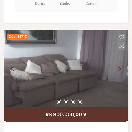
Dorm.
Banho
Const.
Cód.
84717
R$ 900.000,00 V