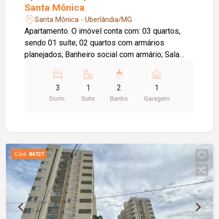
Santa Mônica
Santa Mônica - Uberlândia/MG
Apartamento. O imóvel conta com: 03 quartos,
sendo 01 suíte; 02 quartos com armários
planejados; Banheiro social com armário; Sala
ampla em 02 ambientes; Cozinha espaçosa com
armários planejados; Área de serviço; Sacada
3
1
2
1
com fechamento em blindex; 01 vaga de
Dorm.
Suite
Banho
Garagem
garagem; O condomínio oferece: Portaria 24
horas; Salão de festas; Quadra esportiva;
Playground; Mini mercado; Diferenciais:
Ambientes amplos e bem distribuídos,
proporcionando conforto e praticidade;
Cód.
84727
Condomínio com ambiente familiar e seguro;
Excelente localização, próximo a universidades,
parque, supermercados, padarias, farmácias,
academias, escolas e diversos comércios.