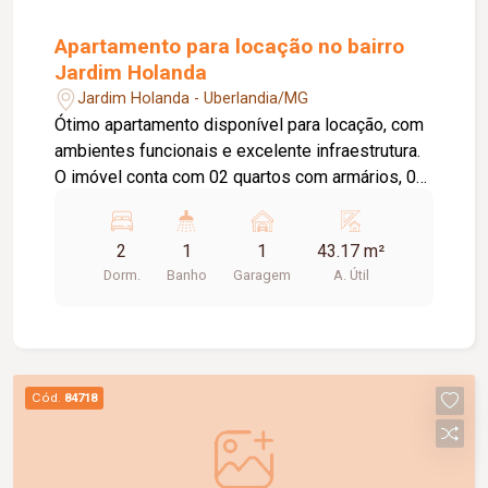
Apartamento para locação no bairro
Jardim Holanda
Jardim Holanda - Uberlandia/MG
Ótimo apartamento disponível para locação, com
ambientes funcionais e excelente infraestrutura.
O imóvel conta com 02 quartos com armários, 01
sala com painel para TV, 01 cozinha com armários
e depurador (sugar), 01 área de serviço, 01
2
1
1
43.17 m²
banheiro social com box em vidro e armário,
Dorm.
Banho
Garagem
A. Útil
elevador e 01 vaga de garagem. O condomínio
oferece portaria 24 horas, piscina, playground e
salão de festas, proporcionando mais segurança,
conforto e lazer para os moradores.
Cód.
84718