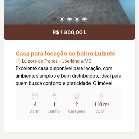
R$ 1.800,00 L
Casa para locação no bairro Luizote
Luizote de Freitas - Uberlândia/MG
Excelente casa disponível para locação, com
ambientes amplos e bem distribuídos, ideal para
quem busca conforto e praticidade. O imóvel
conta com 04 quartos, 01 sala de estar, 01
cozinha, 01 banheiro social, 01 varanda com área
4
1
2
110 m²
de serviço, quintal e 02 vagas de garagem. Uma
Dorm.
Banho
Garagens
A. Útil
ótima oportunidade para quem deseja morar em
um imóvel espaçoso, com excelente distribuição
dos ambientes e espaço externo para maior
comodidade no dia a dia.