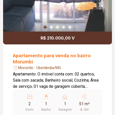
R$ 210.000,00 V
Apartamento para venda no bairro
Morumbi
Morumbi - Uberlândia/MG
Apartamento. O imóvel conta com: 02 quartos;
Sala com sacada; Banheiro social; Cozinha; Área
de serviço; 01 vaga de garagem coberta;
Diferenciais: Piso em cerâmica; Ambientes
funcionais e bem distribuídos, proporcionando
2
1
1
51 m²
conforto e praticidade para o dia a dia.
Dorm.
Banho
Garagem
A. Útil
Informações complementares: Condomínio no