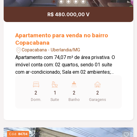
R$ 480.000,00 V
Apartamento para venda no bairro
Copacabana
Copacabana - Uberlandia/MG
Apartamento com 74,07 m² de área privativa. O
imóvel conta com: 02 quartos, sendo 01 suíte
com ar-condicionado; Sala em 02 ambientes;
Varanda gourmet com churrasqueira; Banheiro
social; Cozinha; Lavanderia; 02 vagas de garagem
2
1
2
2
presas; O condomínio oferece: Portaria 24 horas;
Dorm.
Suite
Banho
Garagens
Sala de recepção; Salão de festas; Área gourmet
com churrasqueira; 02 elevadores; Playground;
Gás canalizado; Diferenciais: Completo em
armários planejados e box em blindex; Piso em
cerâmica; Bancadas em granito; Esquadrias em
Cód.
84734