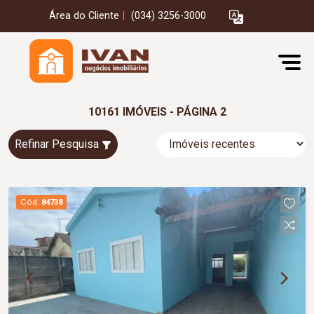
Área do Cliente
|
(034) 3256-3000
10161 IMÓVEIS - PÁGINA 2
Refinar Pesquisa
Cód.
84738