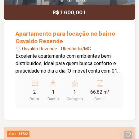
R$ 1.600,00 L
Apartamento para locação no bairro
Osvaldo Resende
Osvaldo Rezende - Uberlândia/MG
Excelente apartamento com ambientes bem
distribuídos, ideal para quem busca conforto e
praticidade no dia a dia. O imóvel conta com 01
vaga de garagem, interfone e portão eletrônico,
oferecendo mais segurança e comodidade.
2
1
1
66.82 m²
Possui 01 sala ampla em 02 ambientes, 01
Dorm.
Banho
Garagem
Const.
banheiro social completo, 02 quartos com
armários planejados, 01 cozinha planejada, 01
lavanderia com armário e 01 banheiro de serviço.
O apartamento possui piso cerâmico,
proporcionando praticidade na manutenção e
Cód.
84722
maior durabilidade. Uma ótima oportunidade para