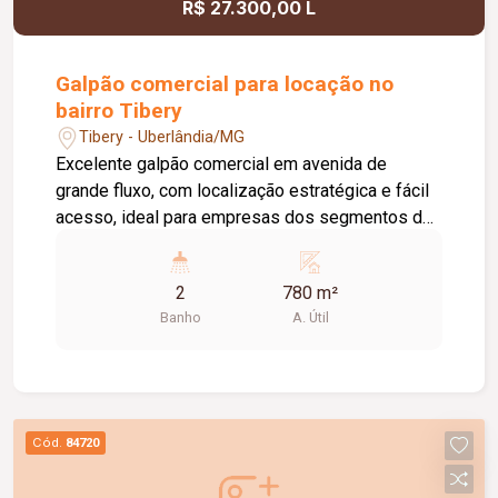
R$ 27.300,00 L
Galpão comercial para locação no
bairro Tibery
Tibery - Uberlândia/MG
Excelente galpão comercial em avenida de
grande fluxo, com localização estratégica e fácil
acesso, ideal para empresas dos segmentos de
logística, distribuição, indústria e comércio. O
imóvel conta com aproximadamente 780 m² de
2
780 m²
vão livre, pé-direito de 10 metros,
Banho
A. Útil
proporcionando amplo espaço para
armazenamento e movimentação de mercadorias.
Possui ainda doca para carga e descarga,
escritório e banheiros masculino e feminino,
oferecendo uma estrutura completa para atender
Cód.
84720
às necessidades da sua empresa. Uma
excelente oportunidade para quem busca um