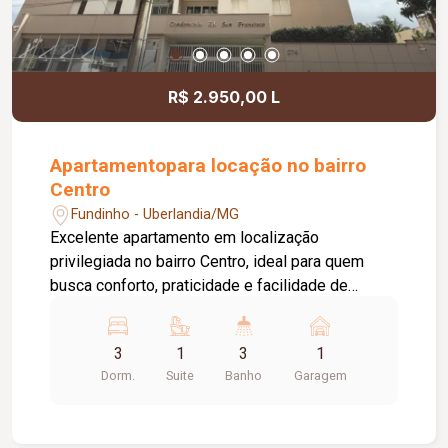
R$ 2.950,00 L
Apartamentopara locação no bairro
Centro
Fundinho - Uberlandia/MG
Excelente apartamento em localização
privilegiada no bairro Centro, ideal para quem
busca conforto, praticidade e facilidade de
acesso aos principais serviços e comércios da
região. O imóvel conta com 03 quartos, sendo 01
3
1
3
1
suíte, com 02 quartos com armários, 01 banheiro
Dorm.
Suite
Banho
Garagem
social com box em vidro temperado, armário sob
a pia e espelho, 01 sala ampla em 02 ambientes
com ar-condicionado, 01 cozinha totalmente