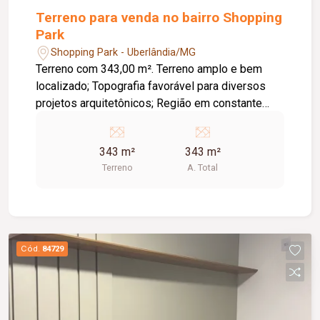
Terreno para venda no bairro Shopping
Park
Shopping Park - Uberlândia/MG
Terreno com 343,00 m². Terreno amplo e bem
localizado; Topografia favorável para diversos
projetos arquitetônicos; Região em constante
valorização; Ideal para construção residencial ou
investimento; Fácil acesso às principais vias da
343 m²
343 m²
cidade; Próximo a comércios, escolas,
Terreno
A. Total
supermercados e diversos serviços.
Cód.
84729