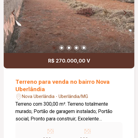
interno e externo; Ambientes amplos, integrados
e planejados para proporcionar conforto,
privacidade e funcionalidade.
R$ 270.000,00 V
Terreno para venda no bairro Nova
Uberlândia
Nova Uberlândia - Uberlândia/MG
Terreno com 300,00 m². Terreno totalmente
murado; Portão de garagem instalado; Portão
social; Pronto para construir; Excelente
localização; Região em constante valorização;
Próximo a comércios, escolas e diversos