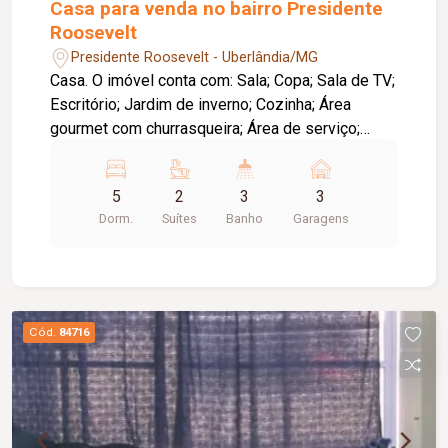
Casa para venda no bairro Presidente
Roosevelt
Presidente Roosevelt - Uberlândia/MG
Casa. O imóvel conta com: Sala; Copa; Sala de TV;
Escritório; Jardim de inverno; Cozinha; Área
gourmet com churrasqueira; Área de serviço;
Piscina; 03 vagas de garagem; Diferenciais:
Ambientes amplos e bem distribuídos,
5
2
3
3
proporcionando conforto e praticidade; Espaço
Dorm.
Suítes
Banho
Garagens
gourmet ideal para receber familiares e amigos.
Observação: A piscina necessita de reforma.
Cód.
84716