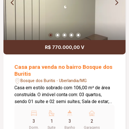
R$ 770.000,00 V
Casa para venda no bairro Bosque dos
Buritis
Bosque dos Buritis - Uberlandia/MG
Casa em estilo sobrado com 106,00 m² de área
construída. O imóvel conta com: 03 quartos,
sendo 01 suíte e 02 semi suítes; Sala de estar;
Lavabo; Escritório; Sala de jantar integrada à
cozinha; Lavanderia; Área de lazer coberta;
3
1
3
2
Depósito externo; O condomínio oferece: Portaria
Dorm.
Suite
Banho
Garagens