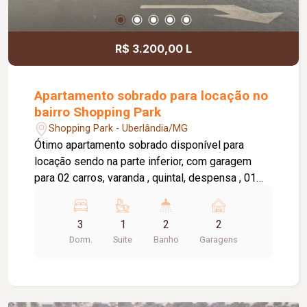
R$ 3.200,00 L
Apartamento sobrado para locação no
bairro Shopping Park
Shopping Park - Uberlândia/MG
Ótimo apartamento sobrado disponível para
locação sendo na parte inferior, com garagem
para 02 carros, varanda , quintal, despensa , 01
banheiro, 01 sala. Parte superior com 03 quartos,
01 quarto com 01 guarda roupa, 01 suite, sacada,
3
1
2
2
02 salas, cozinha com armário sob a pia,
Dorm.
Suite
Banho
Garagens
lavanderia, banheiro social e da suite com box,
sacada em volta do apartamento. Água incluso no
valor de aluguel.