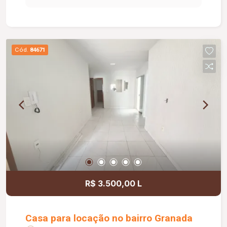
externo; Lavanderia ampla, coberta e
independente; Corredor lateral; Sala de máquinas;
O condomínio oferece: Piscina adulto e infantil;
Academia completa; Quadra de areia; Campo de
Cód.
84671
futebol; Salão de festas; Diferenciais: Fachada
moderna; Porta de correr com 04 folhas para
integração dos ambientes; Pontos para ar-
condicionado em todos os quartos e na sala;
Sistema de energia fotovoltaica para chuveiros e
torneiras; Iluminação completa em LED; Louças
Deca; Metais Tramontina; Projeto moderno com
excelente distribuição dos ambientes, conforto e
alto padrão de acabamento.
R$ 3.500,00 L
Casa para locação no bairro Granada