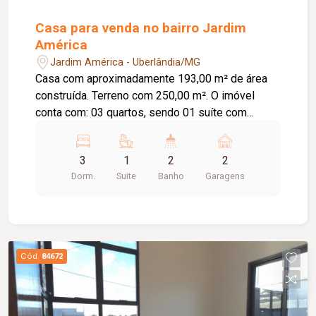
Casa para venda no bairro Jardim
América
Jardim América - Uberlândia/MG
Casa com aproximadamente 193,00 m² de área
construída. Terreno com 250,00 m². O imóvel
conta com: 03 quartos, sendo 01 suíte com
closet; Sala; Banheiro social; Cozinha; Lavanderia;
Varanda gourmet; Quintal; 02 vagas de garagem
3
1
2
2
cobertas; Diferenciais: Toda murada; Cerca
Dorm.
Suite
Banho
Garagens
concertina; Piso em cerâmica; Bancadas em
granito; Ambientes amplos e bem distribuídos,
proporcionando conforto e praticidade.
Informações complementares: Valor do imóvel
no estado atual: R$ 550.000,00; Valor após
Cód.
84672
reforma externa: R$ 660.000,00; Aceita permuta
por imóvel de até R$ 250.000,00.