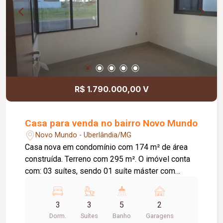
R$ 1.790.000,00 V
Casa para venda no bairro Novo Mundo
Novo Mundo - Uberlândia/MG
Casa nova em condomínio com 174 m² de área
construída. Terreno com 295 m². O imóvel conta
com: 03 suítes, sendo 01 suíte máster com
closet; Escritório reversível com vista para o
condomínio; Sala de estar integrada; Lavabo;
3
3
5
2
Cozinha com bancada; Área gourmet com
Dorm.
Suítes
Banho
Garagens
churrasqueira; Piscina; Paisagismo; Lavabo