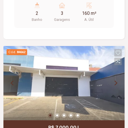
livre, piso em cimento liso.
2
3
160 m²
Banho
Garagens
A. Útil
Cód.
84662
R$ 7.000,00 L