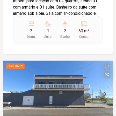
Imóvel para locação com 02 quartos, sendo 01
com armário e 01 suíte. Banheiro da suíte com
armário sob a pia. Sala com ar-condicionado e
sacada. Cozinha com armário sob a pia. Área de
serviço. 01 banheiro social com armário sob a
2
1
2
60 m²
pia. Prédio com elevador e 01 vaga de
Dorm.
Suite
Banho
Const.
estacionamento.
Cód.
84679