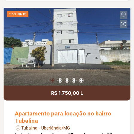
com rodapés embutidos; Estrutura metálica em
alumínio; Persianas com cortinas elétricas em
Cód.
84681
todos os quartos; Portão basculante em alumínio
com 4,00 metros; Piscina de 2,50 x 6,00 metros;
Pergolado em aroeira e ipê; Aquecimento solar
em todas as torneiras e chuveiros; Projeto
moderno com ambientes amplos, integrados e
excelente padrão de acabamento.
R$ 1.750,00 L
Apartamento para locação no bairro
Tubalina
Tubalina - Uberlândia/MG