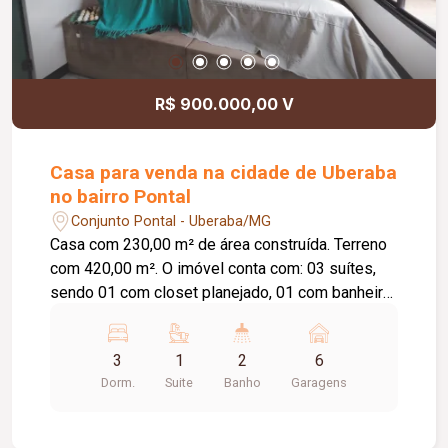
R$ 900.000,00 V
Casa para venda na cidade de Uberaba
no bairro Pontal
Conjunto Pontal - Uberaba/MG
Casa com 230,00 m² de área construída. Terreno
com 420,00 m². O imóvel conta com: 03 suítes,
sendo 01 com closet planejado, 01 com banheira
de hidromassagem e 01 com sauna; Sala de TV;
Lavabo; Cozinha americana com móveis
3
1
2
6
planejados; Despensa integrada à lavanderia;
Dorm.
Suite
Banho
Garagens
Área gourmet com piscina; Espaço para
academia; 06 vagas de garagem; Diferenciais:
Imóvel recém-reformado; Piso em porcelanato