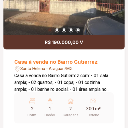
R$ 190.000,00 V
Casa à venda no Bairro Gutierrez
Santa Helena - Araguari/MG
Casa à venda no Bairro Gutierrez com: - 01 sala
ampla; - 02 quartos; - 01 copa; - 01 cozinha
ampla; - 01 banheiro social; - 01 área ampla no
fundo da casa; - quintal com plantas frutíferas, -
garagem para 02 carros.
2
1
2
300 m²
Dorm.
Banho
Garagens
Terreno