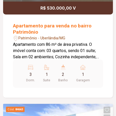
de ar-condicionado; Acesso social e de serviço
R$ 530.000,00 V
independentes; Posição lateral com vista livre;
Projeto moderno que alia sofisticação, conforto e
funcionalidade em um dos endereços mais
Apartamento para venda no bairro
valorizados de Uberlândia.
Patrimônio
Patrimônio - Uberlândia/MG
Apartamento com 86 m² de área privativa. O
imóvel conta com: 03 quartos, sendo 01 suíte;
Sala em 02 ambientes; Cozinha independente;
Lavanderia independente; Diferenciais: Completo
com armários planejados; Ambientes amplos,
3
1
2
1
bem distribuídos e funcionais, proporcionando
Dorm.
Suite
Banho
Garagem
conforto e praticidade para toda a família.
Cód.
84663