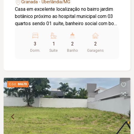
Granada - Uberlândia/MG
Casa em excelente localização no bairro jardim
botânico próximo ao hospital municipal com 03
quartos sendo 01 suíte, banheiro social com box
blindex, armário sob pia e espelho, sala em dois
ambientes, cozinha toda planejada com armários,
3
1
2
2
coifa e Coocktop, área de lavanderia, área
Dorm.
Suite
Banho
Garagens
gourmet com churrasqueira e piscina aquecida,
02 vagas de garagem coberta, portão eletrônico,
concertina.
Cód.
84670