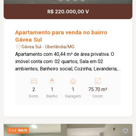
R$ 220.000,00 V
Apartamento para venda no bairro
Gávea Sul
Gávea Sul - Uberlândia/MG
Apartamento com 40,44 m² de área privativa. O
imóvel conta com: 02 quartos; Sala em 02
ambientes; Banheiro social; Cozinha; Lavanderia;
01 vaga de garagem; O condomínio oferece:
Portaria 24 horas; Portões eletrônicos; Interfone;
2
1
1
75.70 m²
Câmeras de segurança; Sistema de alarme; Salão
Dorm.
Banho
Garagem
Const.
de festas; Playground; Mercadinho; Gás
canalizado; 02 elevadores; Diferenciais: Piso em
porcelanato e laminado de madeira; Bancadas em
granito; Ambientes funcionais e bem distribuídos,
proporcionando conforto e praticidade.
Cód.
84676
Informações complementares: Área construída