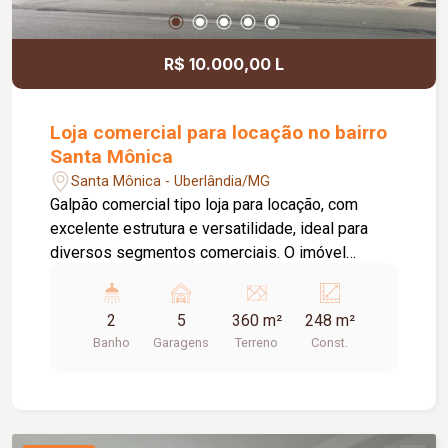
R$ 10.000,00 L
Loja comercial para locação no bairro
Santa Mônica
Santa Mônica - Uberlândia/MG
Galpão comercial tipo loja para locação, com
excelente estrutura e versatilidade, ideal para
diversos segmentos comerciais. O imóvel
dispõe de estacionamento recuado com
capacidade para aproximadamente 04 veículos,
2
5
360 m²
248 m²
portas em aço e pé-direito de 07 metros,
Banho
Garagens
Terreno
Const.
proporcionando um amplo espaço interno e maior
flexibilidade para diferentes atividades. Conta
ainda com banheiros masculino e feminino
adaptados para pessoas com deficiência (PCD),
copa com pia, pequeno espaço aberto e piso em