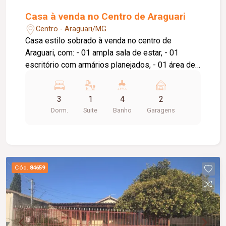
Casa à venda no Centro de Araguari
Centro - Araguari/MG
Casa estilo sobrado à venda no centro de
Araguari, com: - 01 ampla sala de estar, - 01
escritório com armários planejados, - 01 área de
luz, - 01 home cine, - 01 ampla sala de jantar, - 01
cozinha funcional, - 01 banheiro social, - 01 suíte
3
1
4
2
master com sacada e armários planejados, - 02
Dorm.
Suite
Banho
Garagens
quartos (demi-suíte), - roupeiro no corredor, -
área gourmet com pergolado e forro em madeira,
- 01 edícula com quarto, banheiro e cozinha, - 01
lavanderia, - 01 despensa, - Corredores laterais, -
vaga de garagem coberta para 02 veículos, -
Cód.
84659
quintal.