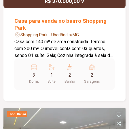
R$ 370.000,00 V
Casa para venda no bairro Shopping
Park
Shopping Park - Uberlândia/MG
Casa com 140 m² de área construída. Terreno
com 200 m². O imóvel conta com: 03 quartos,
sendo 01 suíte; Sala; Cozinha integrada à sala de
jantar; Jardim de inverno; Varanda gourmet em `L`;
Lavanderia independente e coberta; Diferenciais:
3
1
2
2
Imóvel recém-reformado, em fase final de
Dorm.
Suite
Banho
Garagens
acabamento; Varanda gourmet ampla, ideal para
receber familiares e amigos; Ambientes bem
distribuídos, proporcionando conforto e
praticidade. Informações complementares: Valor
de venda: R$ 370.000,00.
Cód.
84674