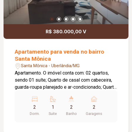
R$ 380.000,00 V
Apartamento para venda no bairro
Santa Mônica
Santa Mônica - Uberlândia/MG
Apartamento. O imóvel conta com: 02 quartos,
sendo 01 suíte; Quarto de casal com cabeceira,
guarda-roupa planejado e ar-condicionado; Quarto
de solteiro com guarda-roupa, baú e prateleiras
planejadas; Banheiro social com armários
2
1
2
2
planejados; Sala em 02 ambientes com painel e
Dorm.
Suite
Banho
Garagens
rack planejados; Cortina na sala; Cozinha
totalmente planejada; 02 vagas de garagem;
Diferenciais: Completo em móveis planejados;