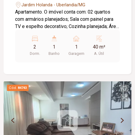
Jardim Holanda - Uberlandia/MG
Apartamento. O imóvel conta com: 02 quartos
com armários planejados; Sala com painel para
TV e espelho decorativo; Cozinha planejada; Área
de serviço planejada; Banheiro social com box,
pia em cerâmica e armário planejado; 01 vaga de
2
1
1
40 m²
garagem coberta; O condomínio oferece: Portaria
Dorm.
Banho
Garagem
A. Útil
24 horas; Piscina; Área de lazer; Diferenciais:
Ambientes funcionais, completos em planejados
e prontos para morar; Condomínio fechado,
proporcionando mais segurança, conforto e
qualidade de vida.
Cód.
84743