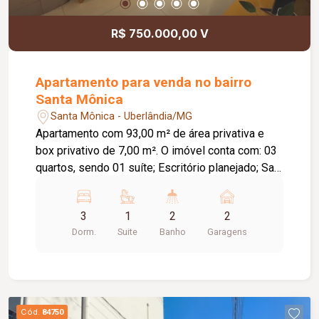
academia, piscina, sauna, salão de festas,
espaço gourmet, cinema, espaço pet,
R$ 750.000,00 V
brinquedoteca, salão de jogos e playground. Uma
excelente oportunidade para quem busca morar
com conforto, segurança e lazer completo em um
Apartamento para venda no bairro
só lugar. Agende sua visita e venha conhecer seu
Santa Mônica
novo lar!
Santa Mônica - Uberlândia/MG
Apartamento com 93,00 m² de área privativa e
box privativo de 7,00 m². O imóvel conta com: 03
quartos, sendo 01 suíte; Escritório planejado; Sala
em 02 ambientes; Varanda gourmet com
fechamento em vidro; Churrasqueira a gás;
3
1
2
2
Cozinha planejada; Lavanderia; Banheiro social;
Dorm.
Suite
Banho
Garagens
02 vagas de garagem; Diferenciais: Apartamento
novo, com apenas 02 anos de uso; Localizado no
9º e último andar, com sol da manhã; Vista livre e
privilegiada; Excelente ventilação e iluminação
natural; Projeto de iluminação; Piso em
Cód.
84750