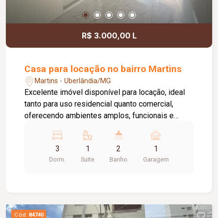
R$ 3.000,00 L
Casa para locação no bairro Martins
Martins - Uberlândia/MG
Excelente imóvel disponível para locação, ideal
tanto para uso residencial quanto comercial,
oferecendo ambientes amplos, funcionais e
ótima distribuição dos espaços. A casa conta
com 03 quartos com armários, sendo 01 suíte, 02
3
1
2
1
salas, 01 cozinha com armários, 01 banheiro
Dorm.
Suite
Banho
Garagem
social, 01 lavanderia, 01 despensa, 01 banheiro
de serviço e 01 vaga de garagem. Uma excelente
oportunidade para quem busca um imóvel
versátil, com excelente estrutura para morar ou
instalar seu negócio em um ambiente confortável
Cód.
84740