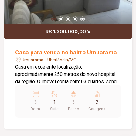
R$ 1.300.000,00 V
Casa para venda no bairro Umuarama
Umuarama - Uberlândia/MG
Casa em excelente localização,
aproximadamente 250 metros do novo hospital
da região. O imóvel conta com: 03 quartos, sendo
01 suíte com armários e ar-condicionado; Sala
em 02 ambientes; Sala de TV; Jardim de inverno;
3
1
3
2
Escritório amplo; Cozinha totalmente planejada;
Dorm.
Suite
Banho
Garagens
Lavanderia; Área gourmet com churrasqueira;
Banheiro externo; Diferenciais: Energia
fotovoltaica; Ambientes amplos e bem
distribuídos; Excelente localização, próxima a