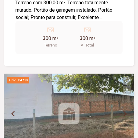
Terreno com 300,00 m². Terreno totalmente
murado; Portão de garagem instalado; Portão
social; Pronto para construir; Excelente
localização; Região em constante valorização;
Próximo a comércios, escolas e diversos
300 m²
300 m²
serviços. Ideal para quem busca segurança,
Terreno
A. Total
praticidade e uma excelente oportunidade de
investimento.
Cód.
84730