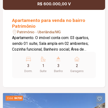
R$ 600.000,00 V
Apartamento para venda no bairro
Patrimônio
Patrimônio - Uberlândia/MG
Apartamento. O imóvel conta com: 03 quartos,
sendo 01 suíte; Sala ampla em 02 ambientes;
Cozinha funcional; Banheiro social; Área de
serviço; 01 vaga de garagem; O condomínio
oferece: Segurança; Excelente infraestrutura;
3
1
3
2
Diferenciais: Localização privilegiada, próxima a
Dorm.
Suite
Banho
Garagens
supermercados, escolas, farmácias, restaurantes
e diversos comércios; Fácil acesso às principais
vias da cidade; Excelente opção para morar com
conforto ou investir em uma região em constante
valorização.
Cód.
84738