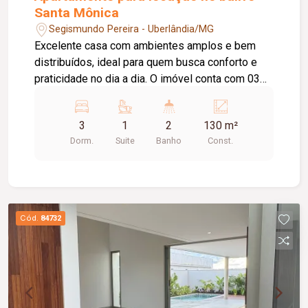
Santa Mônica
Segismundo Pereira - Uberlândia/MG
Excelente casa com ambientes amplos e bem
distribuídos, ideal para quem busca conforto e
praticidade no dia a dia. O imóvel conta com 03
quartos, sendo 01 suíte, 01 sala em 02
ambientes, 01 cozinha com armário sob a pia, 01
3
1
2
130 m²
área de serviço, 01 banheiro social com armário
Dorm.
Suite
Banho
Const.
sob a pia e 01 vaga de garagem. Uma excelente
oportunidade para quem deseja morar em um
imóvel funcional, com ótima distribuição dos
ambientes e conforto para toda a família.
Cód.
84732