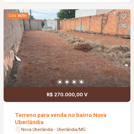
contemporâneo; Trocador de calor para a piscina;
Jardins automatizados; Paisagismo completo;
Cód.
84731
Zenital em blindex com abertura automática;
Portas e janelas automatizadas; Sistema de
energia fotovoltaica; Projeto luminotécnico
interno e externo; Ambientes amplos, integrados
e planejados para proporcionar conforto,
privacidade e funcionalidade.
R$ 270.000,00 V
Terreno para venda no bairro Nova
Uberlândia
Nova Uberlândia - Uberlândia/MG