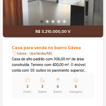
R$ 3.210.000,00 V
Casa para venda no bairro Gávea
Gávea - Uberlândia/MG
Casa de alto padrão com 306,00 m² de área
construída. Terreno com 400,00 m². O imóvel
conta com: 03 suítes no pavimento superior;
Suíte master com mais de 42,00 m² e terraço
privativo; 06 banheiros, sendo 03 nas suítes e 03
3
3
6
6
no pavimento térreo; Sala ampla com ambientes
Dorm.
Suítes
Banho
Garagens
integrados; Área gourmet espaçosa; Piscina com
deck de madeira; 06 vagas de garagem;
Diferenciais: Projeto arquitetônico