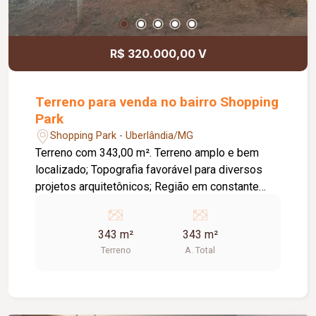
R$ 320.000,00 V
Terreno para venda no bairro Shopping
Park
Shopping Park - Uberlândia/MG
Terreno com 343,00 m². Terreno amplo e bem
localizado; Topografia favorável para diversos
projetos arquitetônicos; Região em constante
valorização; Ideal para construção residencial ou
investimento; Fácil acesso às principais vias da
343 m²
343 m²
cidade; Próximo a comércios, escolas,
Terreno
A. Total
supermercados e diversos serviços.