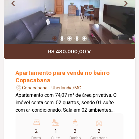
tranquilidade e segurança para os moradores.
Uma excelente oportunidade para quem procura
conforto, praticidade e uma localização
estratégica.
R$ 480.000,00 V
Apartamento para venda no bairro
Copacabana
Copacabana - Uberlandia/MG
Apartamento com 74,07 m² de área privativa. O
imóvel conta com: 02 quartos, sendo 01 suíte
com ar-condicionado; Sala em 02 ambientes;
Varanda gourmet com churrasqueira; Banheiro
social; Cozinha; Lavanderia; 02 vagas de garagem
2
1
2
2
presas; O condomínio oferece: Portaria 24 horas;
Dorm.
Suite
Banho
Garagens