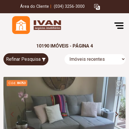
Área do Cliente
|
(034) 3256-3000
10190 IMÓVEIS - PÁGINA 4
Refinar Pesquisa
Cód.
84753