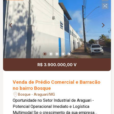
porcelanato 90 x 90; Recém-pintado com
acabamento efeito Velvet; Completo em armários
planejados; Permanecem no imóvel o cooktop,
forno embutido, churrasqueira a gás e 04
aparelhos de ar-condicionado. O condomínio
oferece: 02 elevadores; Localização privilegiada,
próxima a parque, supermercados, farmácias,
restaurantes e diversos comércios, com fácil
acesso às principais regiões da cidade.
R$ 3.900.000,00 V
Venda de Prédio Comercial e Barracão
no bairro Bosque
Bosque - Araguari/MG
Oportunidade no Setor Industrial de Araguari -
Potencial Operacional Imediato e Logística
Multimodal Se o crescimento da sua empresa