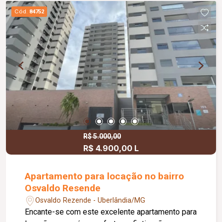
hospital, comércios e serviços, proporcionando
Cód.
84752
praticidade e conforto para toda a família.
R$ 5.000,00
R$ 4.900,00 L
Apartamento para locação no bairro
Osvaldo Resende
Osvaldo Rezende - Uberlândia/MG
Encante-se com este excelente apartamento para