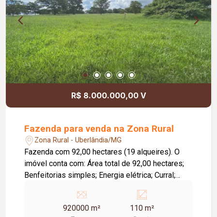
chuveiros e torneiras; * Sistema de aquecimento
independente para a piscina; * Sistema de
energia solar com 12 placas; * Infraestrutura para
instalação de ar-condicionado em todos os
quartos; * Cooktop e forno elétrico embutido; *
Imóvel com excelente padrão de acabamento.
R$ 8.000.000,00 V
Fazenda para venda na Zona Rural
Zona Rural - Uberlândia/MG
Fazenda com 92,00 hectares (19 alqueires). O
imóvel conta com: Área total de 92,00 hectares;
Benfeitorias simples; Energia elétrica; Curral;
Pastagens; Diferenciais: Topografia plana,
favorecendo diversas atividades agropecuárias;
920000 m²
110 m²
Região com forte vocação agrícola, cercada por