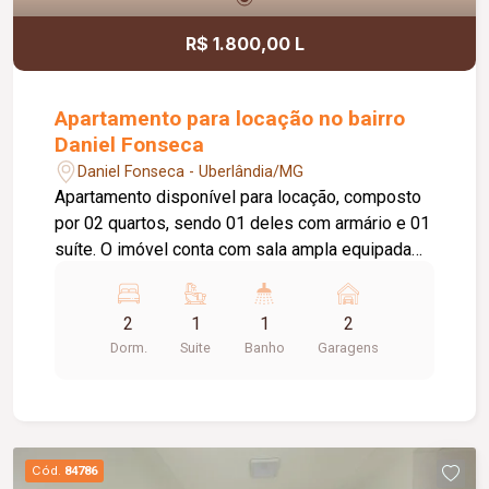
R$ 1.800,00 L
Apartamento para locação no bairro
Daniel Fonseca
Daniel Fonseca - Uberlândia/MG
Apartamento disponível para locação, composto
por 02 quartos, sendo 01 deles com armário e 01
suíte. O imóvel conta com sala ampla equipada
com painel para TV, sacada, cozinha com
armários, cooktop e sugar, área de serviço com
2
1
1
2
armário, banheiro social com box em vidro e
Dorm.
Suite
Banho
Garagens
armário. Possui ainda 02 vagas de garagem,
oferecendo praticidade e comodidade para o dia
a dia. Excelente opção para quem busca conforto,
funcionalidade e uma ótima estrutura.
Cód.
84786