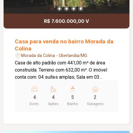
R$ 7.600.000,00 V
Casa para venda no bairro Morada da
Colina
Morada da Colina - Uberlandia/MG
Casa de alto padrão com 441,00 m² de área
construída. Terreno com 632,00 m². O imóvel
conta com: 04 suítes amplas; Sala em 03
ambientes; Lavabo; Cozinha; Lavanderia; Banheiro
de serviço; Escritório; Área gourmet com telão,
4
4
5
2
toldos e churrasqueira automatizados; Piscina
Dorm.
Suítes
Banho
Garagens
com trocador de calor; 02 vagas de garagem;
Diferenciais: Energia fotovoltaica; Automação de
som e iluminação; Sistema de monitoramento por
câmeras; Ambientes amplos, sofisticados e