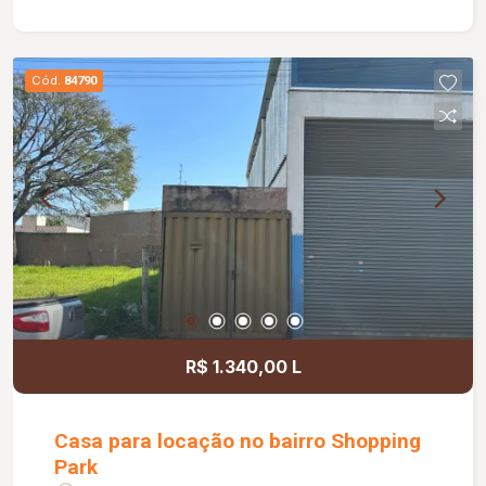
Pontos para instalação de ar-condicionado;
Iluminação em LED; Piso em porcelanato;
Ambientes modernos, amplos e bem
Cód.
84790
distribuídos; Excelente localização.
R$ 1.340,00 L
Casa para locação no bairro Shopping
Park