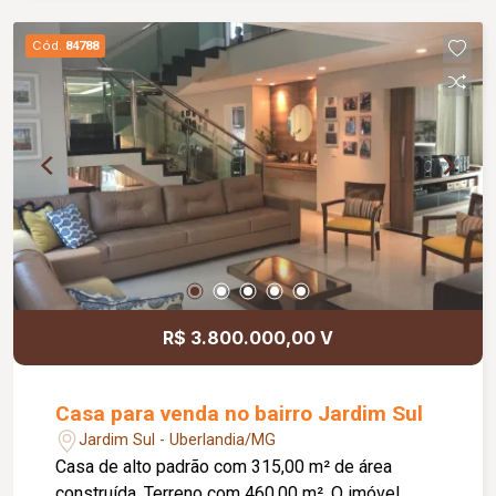
distribuídos. O condomínio oferece: Playground;
Quadra poliesportiva; Localização privilegiada,
Cód.
84788
próxima a unidades de saúde, escola,
poliesportivo, comércios, restaurantes e
supermercados.
R$ 3.800.000,00 V
Casa para venda no bairro Jardim Sul
Jardim Sul - Uberlandia/MG
Casa de alto padrão com 315,00 m² de área
construída. Terreno com 460,00 m². O imóvel