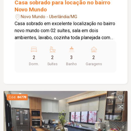
Casa sobrado para locação no bairro
Novo Mundo
Novo Mundo - Uberlândia/MG
Casa sobrado em excelente localização no bairro
novo mundo com 02 suítes, sala em dois
ambientes, lavabo, cozinha toda planejada com
armários, Coocktop e suggar, área de lavanderia,
02 vagas de garagem, portão eletrônico.
2
2
3
2
Dorm.
Suítes
Banho
Garagens
Cód.
84778