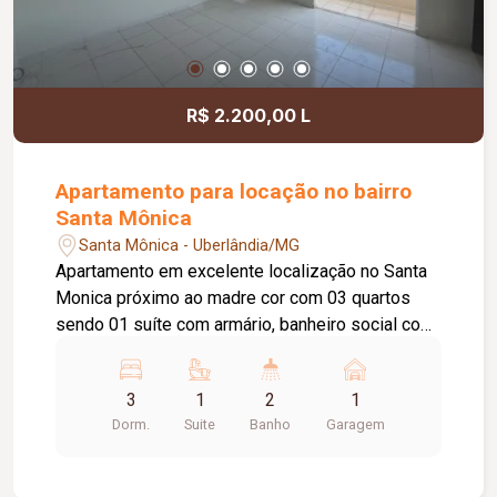
R$ 2.200,00 L
Apartamento para locação no bairro
Santa Mônica
Santa Mônica - Uberlândia/MG
Apartamento em excelente localização no Santa
Monica próximo ao madre cor com 03 quartos
sendo 01 suíte com armário, banheiro social com
box blindex, armário sob pia e espelho, sala de
estar com sacada, cozinha toda planejada com
3
1
2
1
armários, área de lavanderia com armário, 01 vaga
Dorm.
Suite
Banho
Garagem
de garagem.