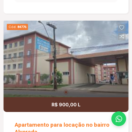
Escritório; Área gourmet com churrasqueira
automatizada; Quintal gramado com árvores
frutíferas; 02 vagas de garagem cobertas;
Diferenciais: Projeto arquitetônico
Cód.
84776
contemporâneo em estilo industrial; Piso térreo
em porcelanato e piso superior em vinílico;
Escada com acabamento amadeirado Cumaru;
Sanitários Roca e metais Deca; Sistema de
energia fotovoltaica de 6.600 W; Água aquecida
em todas as torneiras, exceto no lavabo; Todos
os quartos e o escritório com ar-condicionado;
Janelas automatizadas; Automação residencial;
Sistema de irrigação automática dos jardins;
Ambientes amplos, integrados e com excelente
iluminação natural, proporcionando conforto,
R$ 900,00 L
funcionalidade e sofisticação.
Apartamento para locação no bairro
Alvorada