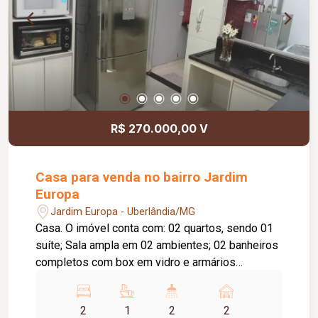
R$ 270.000,00 V
Casa para venda no bairro Jardim
Europa
Jardim Europa - Uberlândia/MG
Casa. O imóvel conta com: 02 quartos, sendo 01
suíte; Sala ampla em 02 ambientes; 02 banheiros
completos com box em vidro e armários
planejados; Cozinha com armários planejados;
Lavanderia independente; Área gourmet com
2
1
2
2
churrasqueira e pia; 02 vagas de garagem