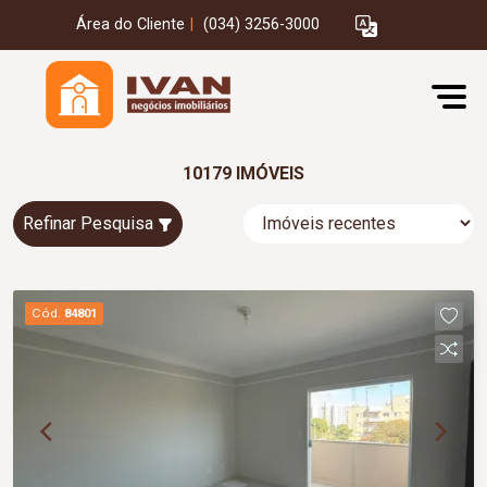
Área do Cliente
|
(034) 3256-3000
10179 IMÓVEIS
Refinar Pesquisa
Cód.
84801