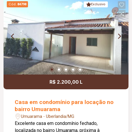
projetados para oferecer conforto, tecnologia e
Cód.
84798
Exclusivo
funcionalidade em cada detalhe. Informações
complementares: Venda na modalidade porteira
fechada, incluindo todos os móveis e
eletrodomésticos, proporcionando praticidade
para quem deseja um imóvel pronto para morar.
R$ 2.200,00 L
Casa em condomínio para locação no
bairro Umuarama
Umuarama - Uberlandia/MG
Excelente casa em condomínio fechado,
localizada no bairro Umuarama, próxima à