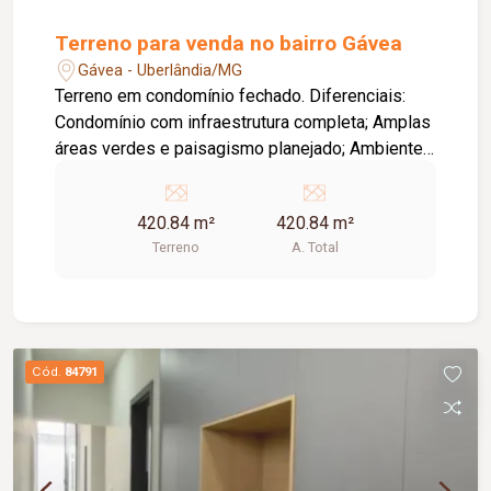
Terreno para venda no bairro Gávea
Gávea - Uberlândia/MG
Terreno em condomínio fechado. Diferenciais:
Condomínio com infraestrutura completa; Amplas
áreas verdes e paisagismo planejado; Ambiente
tranquilo, seguro e com contato com a natureza;
Excelente opção para construção residencial;
420.84 m²
420.84 m²
Local com alto potencial de valorização
Terreno
A. Total
imobiliária; Ideal para quem busca exclusividade,
qualidade de vida e a oportunidade de construir
um lar personalizado em um ambiente planejado.
Cód.
84791