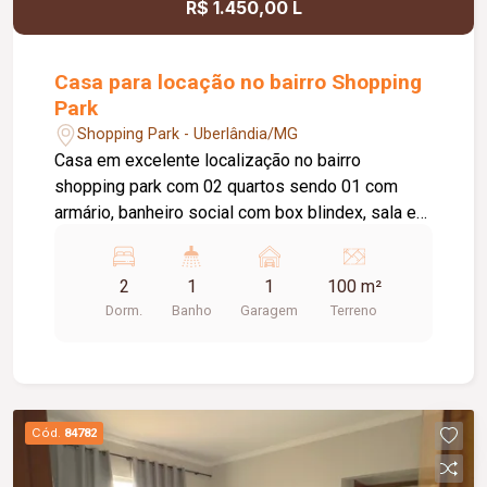
R$ 1.450,00 L
Casa para locação no bairro Shopping
Park
Shopping Park - Uberlândia/MG
Casa em excelente localização no bairro
shopping park com 02 quartos sendo 01 com
armário, banheiro social com box blindex, sala em
dois ambientes, cozinha com armário sob pia,
área de serviço, 01 vaga de garagem, câmeras de
2
1
1
100 m²
segurança.
Dorm.
Banho
Garagem
Terreno
Cód.
84782