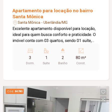
Apartamento para locação no bairro
Santa Mônica
Santa Mônica - Uberlândia/MG
Excelente apartamento disponível para locação,
ideal para quem busca conforto e praticidade. O
imóvel conta com 03 quartos, sendo 01 suíte,
sala aconchegante, cozinha, 01 banheiro social,
área de serviço e 01 vaga de estacionamento.
3
1
2
80 m²
Ambientes bem distribuídos, proporcionando
Dorm.
Suite
Banho
Const.
funcionalidade e comodidade para toda a família.
Cód.
84780