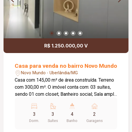
R$ 1.250.000,00 V
Casa para venda no bairro Novo Mundo
Novo Mundo - Uberlândia/MG
Casa com 145,00 m² de área construída. Terreno
com 300,00 m². O imóvel conta com: 03 suítes,
sendo 01 com closet; Banheiro social; Sala ampla
em 02 ambientes; Escritório amplo; Cozinha
ampla; Área de serviço/lavanderia; Área gourmet
3
3
4
2
com churrasqueira; Piscina aquecida com
Dorm.
Suítes
Banho
Garagens
cascata; 02 vagas de garagem cobertas;
Diferenciais: Armários planejados nos ambientes;