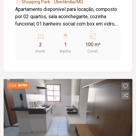
Shopping Park - Uberlândia/MG
Apartamento disponível para locação, composto
por 02 quartos, sala aconchegante, cozinha
funcional, 01 banheiro social com box em vidro,
área de serviço e 02 vagas de garagem. O imóvel
oferece um ambiente prático e confortável,
2
1
100 m²
sendo uma excelente opção para quem busca
Dorm.
Banho
Const.
comodidade e funcionalidade no dia a dia.
Cód.
84789