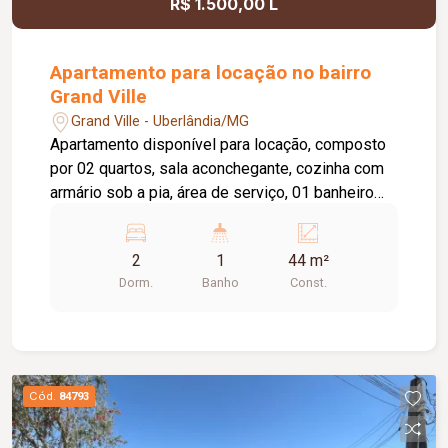
R$ 1.500,00 L
Apartamento para locação no bairro
Grand Ville
Grand Ville - Uberlândia/MG
Apartamento disponível para locação, composto
por 02 quartos, sala aconchegante, cozinha com
armário sob a pia, área de serviço, 01 banheiro
social e 01 vaga de estacionamento. O edifício
conta com elevador, proporcionando mais
2
1
44 m²
praticidade no dia a dia. O condomínio oferece
Dorm.
Banho
Const.
uma excelente infraestrutura de lazer e
segurança, com portaria 24 horas, academia,
piscina, salão de festas, brinquedoteca e quadra
esportiva, garantindo conforto, comodidade e
qualidade de vida para toda a família.
Cód.
84793