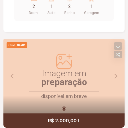
Completo em armários planejados nos quartos,
2
1
2
1
cozinha e banheiros; Localizado no 2º andar,
Dorm.
Suite
Banho
Garagem
proporcionando boa ventilação e iluminação
natural; Ambientes funcionais, modernos e
prontos para morar.
Cód.
84781
Imagem em
preparação
disponível em breve
R$ 2.000,00 L