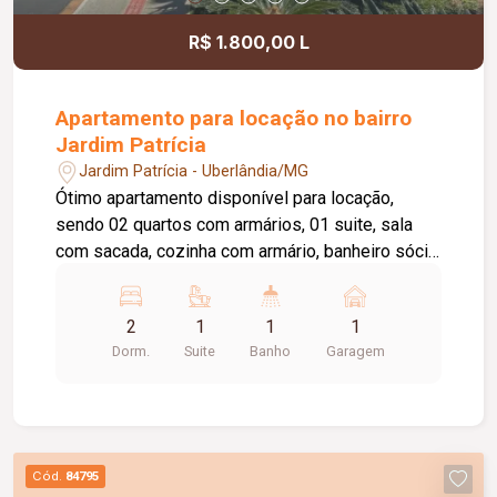
os ambientes possuem piso em cerâmica. Com
área útil aproximada de 107 m², este imóvel é
R$ 1.800,00 L
uma excelente opção para quem busca conforto,
funcionalidade e uma localização privilegiada.
Apartamento para locação no bairro
Jardim Patrícia
Jardim Patrícia - Uberlândia/MG
Ótimo apartamento disponível para locação,
sendo 02 quartos com armários, 01 suite, sala
com sacada, cozinha com armário, banheiro sócia
com box e armário, área de serviço com armário,
elevador privativo, 01 vaga de estacionamento,
2
1
1
1
portaria 24 horas, piscina, academia, quiosque
Dorm.
Suite
Banho
Garagem
com churrasqueira, salão de festas, playground,
brinquedoteca, área pet, espaço verde.Valor de
condomínio Incluso no valor do aluguel.
Cód.
84795