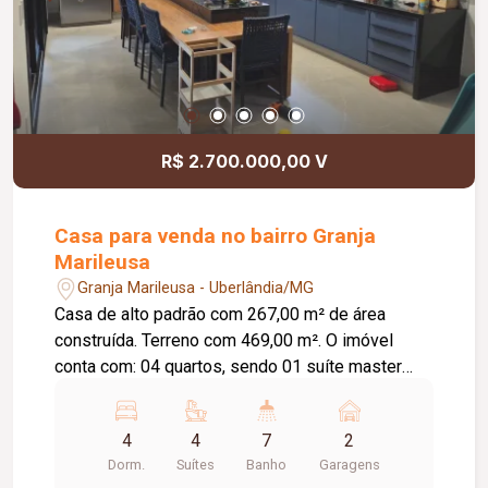
R$ 2.700.000,00 V
Casa para venda no bairro Granja
Marileusa
Granja Marileusa - Uberlândia/MG
Casa de alto padrão com 267,00 m² de área
construída. Terreno com 469,00 m². O imóvel
conta com: 04 quartos, sendo 01 suíte master
com closet e 01 suíte; 02 banheiros completos;
Lavabo; Sala de estar com pé-direito duplo
4
4
7
2
integrada à sala de jantar; Cozinha integrada com
Dorm.
Suítes
Banho
Garagens
armários planejados, torre quente e ilha;