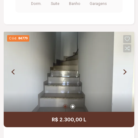
Dorm.
Suite
Banho
Garagens
cobertas; Diferenciais: Armários planejados na
cozinha, nos quartos e nos banheiros; Teto
rebaixado em gesso na sala e no corredor dos
quartos; 02 claraboias, proporcionando excelente
iluminação natural e ventilação; Construção em
Cód.
84779
laje, oferecendo maior conforto térmico e
durabilidade; Portão eletrônico; Sistema de
câmeras de monitoramento; Interfone; Ambientes
amplos, arejados e bem distribuídos; Excelente
estado de conservação, pronto para morar;
Localização privilegiada.
R$ 2.300,00 L