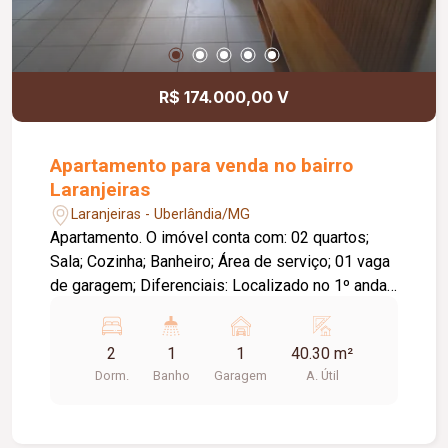
R$ 174.000,00 V
Apartamento para venda no bairro
Laranjeiras
Laranjeiras - Uberlândia/MG
Apartamento. O imóvel conta com: 02 quartos;
Sala; Cozinha; Banheiro; Área de serviço; 01 vaga
de garagem; Diferenciais: Localizado no 1º andar,
com apenas um lance de escada; Prédio com 04
pavimentos e sem elevador; Móveis inclusos:
2
1
1
40.30 m²
rack com painel na sala, armário no hall, armários
Dorm.
Banho
Garagem
A. Útil
na cozinha, fogão cooktop a gás, sugar, forno
elétrico, guarda-roupas em um dos quartos e
cortinas; Ambientes funcionais e bem