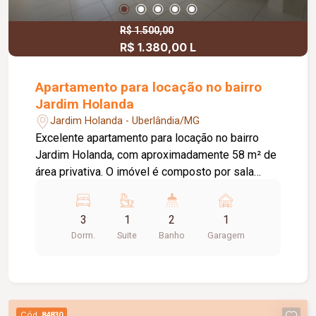
R$ 1.500,00
R$ 1.380,00 L
Apartamento para locação no bairro
Jardim Holanda
Jardim Holanda - Uberlândia/MG
Excelente apartamento para locação no bairro
Jardim Holanda, com aproximadamente 58 m² de
área privativa. O imóvel é composto por sala
integrada à cozinha, que conta com armários
planejados e bancada, área de serviço, 03
3
1
2
1
quartos, sendo 02 com armários planejados e 01
Dorm.
Suite
Banho
Garagem
suíte. Possui ainda 01 banheiro social com box
em vidro e armário, hall com roupeiro e 01 vaga
de garagem com acesso pela rua lateral. Uma
excelente opção para quem busca conforto,
praticidade e uma ótima localização. Agende uma
Cód.
84830