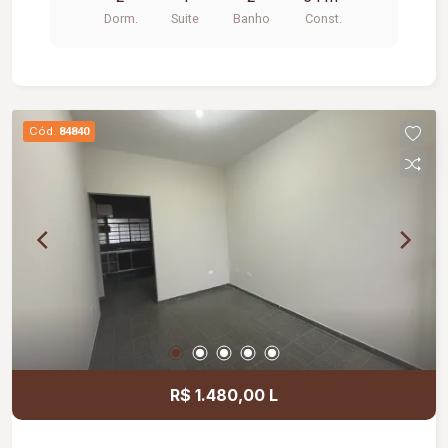
estacionamento.
Dorm.
Suite
Banho
Const.
Cód.
84840
R$ 1.480,00 L