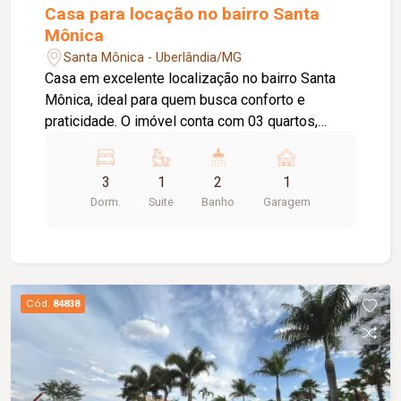
Casa para locação no bairro Santa
Mônica
Santa Mônica - Uberlândia/MG
Casa em excelente localização no bairro Santa
Mônica, ideal para quem busca conforto e
praticidade. O imóvel conta com 03 quartos,
sendo 01 suíte, banheiro social, sala de estar
aconchegante e cozinha equipada com armário
3
1
2
1
sob a pia. Possui ainda área de lavanderia e 01
Dorm.
Suite
Banho
Garagem
vaga de garagem coberta. Ótima opção para
moradia, em uma região valorizada, com fácil
acesso a comércios, serviços e demais
conveniências.
Cód.
84838