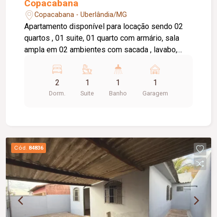
Copacabana
Copacabana - Uberlândia/MG
Apartamento disponível para locação sendo 02
quartos , 01 suite, 01 quarto com armário, sala
ampla em 02 ambientes com sacada , lavabo,
cozinha com armário, área de serviço, banheiro
social com box e armário, elevador privativo, 01
2
1
1
1
vaga de garagem, portaria 24 horas,
Dorm.
Suite
Banho
Garagem
brinquedoteca, salão de festas.
Cód.
84836