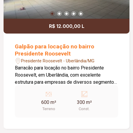
R$ 12.000,00 L
Galpão para locação no bairro
Presidente Roosevelt
Presidente Roosevelt - Uberlândia/MG
Barracão para locação no bairro Presidente
Roosevelt, em Uberlândia, com excelente
estrutura para empresas de diversos segmentos.
O imóvel possui 600 m² de terreno e 300 m² de
área construída, distribuídos de forma funcional
600 m²
300 m²
para atender às necessidades do seu negócio. O
Terreno
Const.
espaço principal conta com um amplo salão de
aproximadamente 250 m², ideal para atividades
comerciais, industriais, centros de distribuição,
depósitos ou prestação de serviços. Na parte