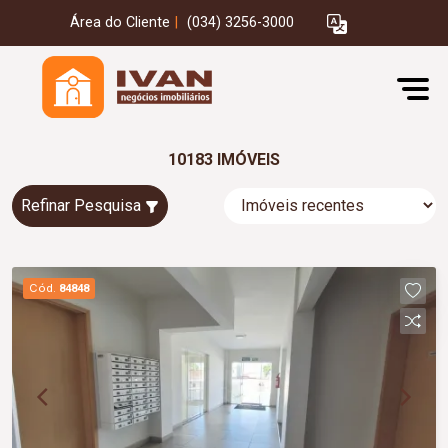
Área do Cliente
|
(034) 3256-3000
10183 IMÓVEIS
Refinar Pesquisa
Cód.
84848