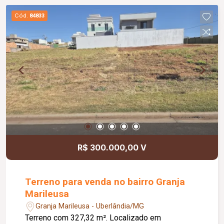
dos fundos, o imóvel oferece 3 salas que podem
Cód.
84833
ser utilizadas como escritórios ou áreas
administrativas, além de cozinha e 4 banheiros,
proporcionando mais praticidade e conforto para
a equipe. Para completar, dispõe de 3 vagas de
garagem, oferecendo comodidade para
colaboradores, clientes e fornecedores. Uma
excelente oportunidade para quem busca um
imóvel versátil, bem localizado e pronto para
receber sua empresa.
R$ 300.000,00 V
Terreno para venda no bairro Granja
Marileusa
Granja Marileusa - Uberlândia/MG
Terreno com 327,32 m². Localizado em