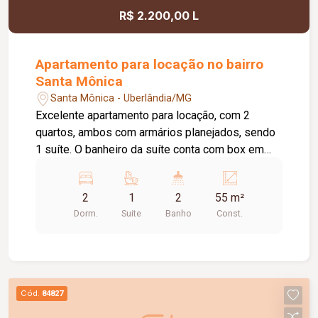
R$ 2.200,00 L
Apartamento para locação no bairro
Santa Mônica
Santa Mônica - Uberlândia/MG
Excelente apartamento para locação, com 2
quartos, ambos com armários planejados, sendo
1 suíte. O banheiro da suíte conta com box em
vidro e armário sob a pia. O imóvel possui sala
ampla e bem iluminada, sacada com
2
1
2
55 m²
churrasqueira, cozinha com armários planejados e
Dorm.
Suite
Banho
Const.
cooktop, área de serviço com armário e banheiro
social com box em vidro e armário sob a pia. O
condomínio oferece elevador e academia. O
apartamento dispõe ainda de 1 vaga de garagem
com capacidade para 2 carros. Um imóvel
Cód.
84827
confortável, funcional e pronto para morar.