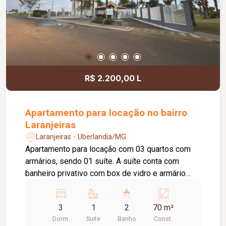
R$ 2.200,00 L
Apartamento para locação no bairro
Laranjeiras
Laranjeiras - Uberlandia/MG
Apartamento para locação com 03 quartos com
armários, sendo 01 suíte. A suíte conta com
banheiro privativo com box de vidro e armário
sob a pia. Sala ampla com painel, dividida em 02
ambientes, e sacada. Cozinha com armários e
3
1
2
70 m²
cooktop, além de área de serviço. O imóvel
Dorm.
Suite
Banho
Const.
possui ainda 01 banheiro social com box de vidro