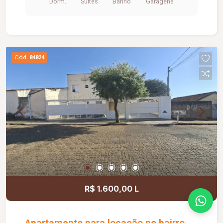
Dorm.
Suítes
Banho
Garagens
Cód.
84824
R$ 1.600,00 L
Apartamento para locação no bairro