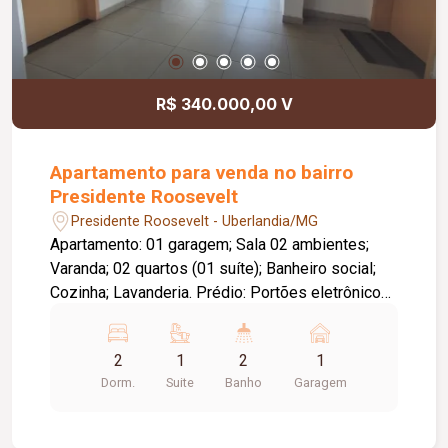
R$ 340.000,00 V
Apartamento para venda no bairro
Presidente Roosevelt
Presidente Roosevelt - Uberlandia/MG
Apartamento: 01 garagem; Sala 02 ambientes;
Varanda; 02 quartos (01 suíte); Banheiro social;
Cozinha; Lavanderia. Prédio: Portões eletrônicos;
Interfone; Câmeras segurança; Alarme; 02
elevadores. Piso cerâmica; Bancadas granito;
2
1
2
1
Esquadrias alumínio. Metragem privativa:
Dorm.
Suite
Banho
Garagem
61,52m². Metragem Construída: 88,18m².