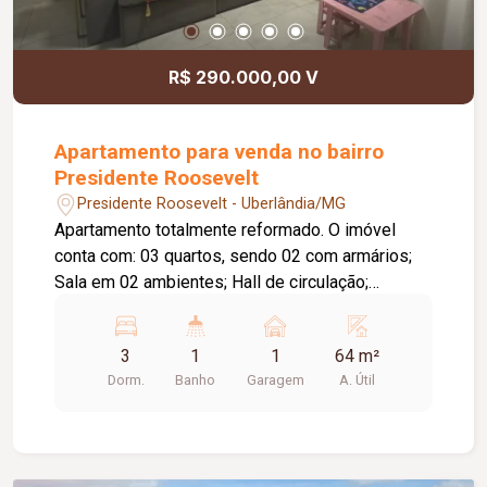
R$ 290.000,00 V
Apartamento para venda no bairro
Presidente Roosevelt
Presidente Roosevelt - Uberlândia/MG
Apartamento totalmente reformado. O imóvel
conta com: 03 quartos, sendo 02 com armários;
Sala em 02 ambientes; Hall de circulação;
Banheiro social reformado; Cozinha com armários
planejados; Área de serviço; 01 vaga de garagem;
3
1
1
64 m²
Diferenciais: Piso em porcelanato e cerâmica;
Dorm.
Banho
Garagem
A. Útil
Acesso por escadas; Aceita pets; Condomínio
com portaria 24 horas; Ambientes modernos,
funcionais e bem distribuídos.