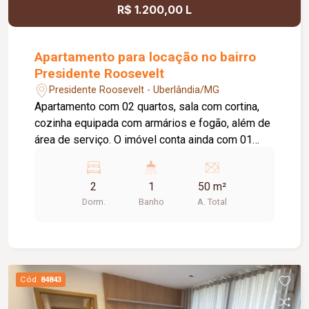
R$ 1.200,00 L
Apartamento para locação no bairro
Presidente Roosevelt
Presidente Roosevelt - Uberlândia/MG
Apartamento com 02 quartos, sala com cortina,
cozinha equipada com armários e fogão, além de
área de serviço. O imóvel conta ainda com 01
vaga de estacionamento coberta. O condomínio
oferece excelente estrutura de lazer e segurança,
2
1
50 m²
com portaria 24 horas, piscina, espaço gourmet
Dorm.
Banho
A. Total
com churrasqueira, salão de festas e playground,
proporcionando conforto, segurança e praticidade
para toda a família.
Cód.
84843