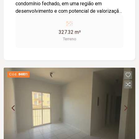
condomínio fechado, em uma região em
desenvolvimento e com potencial de valorização.
Condomínio fechado; Terreno com boa área para
construção; Região em expansão e crescimento;
327.32 m²
Excelente opção para construção residencial ou
Terreno
investimento.
Cód.
84831