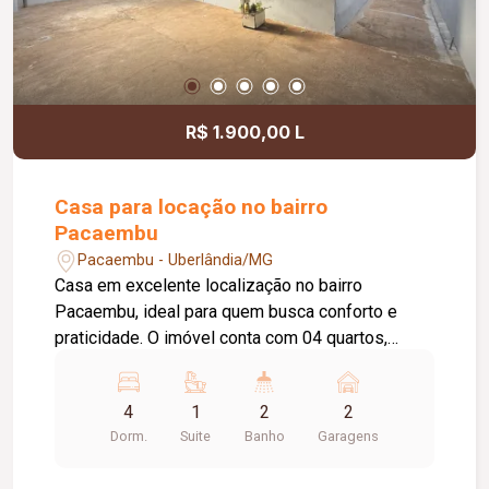
R$ 1.900,00 L
Casa para locação no bairro
Pacaembu
Pacaembu - Uberlândia/MG
Casa em excelente localização no bairro
Pacaembu, ideal para quem busca conforto e
praticidade. O imóvel conta com 04 quartos,
sendo 01 suíte, banheiro social, sala de estar
aconchegante, cozinha ampla e funcional, além de
4
1
2
2
área de lavanderia com entrada independente,
Dorm.
Suite
Banho
Garagens
proporcionando mais comodidade no dia a dia.
Possui amplo quintal, perfeito para momentos de