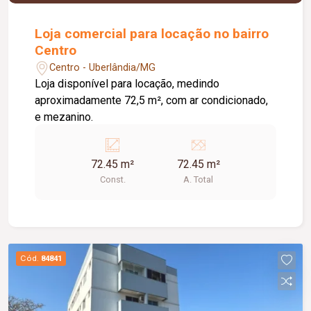
excelente estrutura de lazer e segurança, com
portaria 24 horas, minimercado, piscina
Loja comercial para locação no bairro
climatizada adulto e infantil, playground, quadra
Centro
poliesportiva, sauna, brinquedoteca, academia,
Centro - Uberlândia/MG
espaço gourmet com churrasqueira e ampla área
Loja disponível para locação, medindo
de lazer.
aproximadamente 72,5 m², com ar condicionado,
e mezanino.
72.45 m²
72.45 m²
Const.
A. Total
Cód.
84841