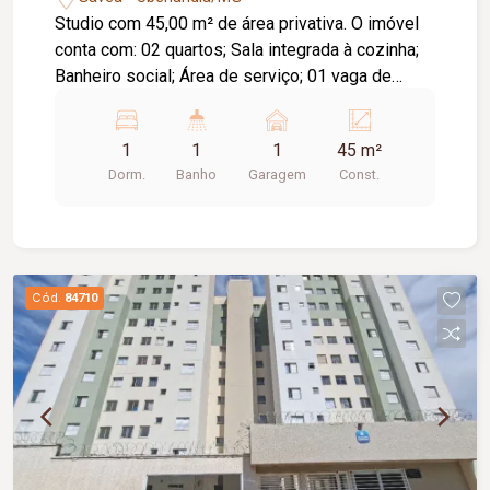
Studio com 45,00 m² de área privativa. O imóvel
conta com: 02 quartos; Sala integrada à cozinha;
Banheiro social; Área de serviço; 01 vaga de
garagem; Depósito privativo; Diferenciais: Projeto
moderno e funcional; Excelente aproveitamento
1
1
1
45 m²
dos espaços; Condomínio moderno e seguro;
Dorm.
Banho
Garagem
Const.
Localização privilegiada no Parque Una, com fácil
acesso a supermercados, escolas, academias,
restaurantes, comércios e às principais vias da
cidade; Excelente opção para morar ou investir.
Cód.
84710