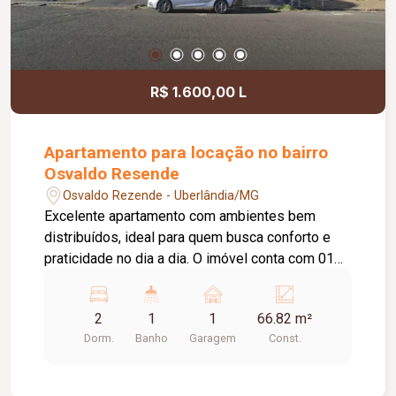
R$ 1.600,00 L
Apartamento para locação no bairro
Osvaldo Resende
Osvaldo Rezende - Uberlândia/MG
Excelente apartamento com ambientes bem
distribuídos, ideal para quem busca conforto e
praticidade no dia a dia. O imóvel conta com 01
vaga de garagem, interfone e portão eletrônico,
oferecendo mais segurança e comodidade.
2
1
1
66.82 m²
Possui 01 sala ampla em 02 ambientes, 01
Dorm.
Banho
Garagem
Const.
banheiro social completo, 02 quartos com
armários planejados, 01 cozinha planejada, 01
lavanderia com armário e 01 banheiro de serviço.