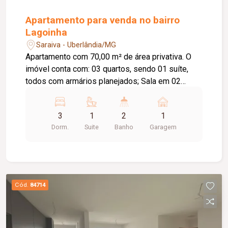
Apartamento para venda no bairro
Lagoinha
Saraiva - Uberlândia/MG
Apartamento com 70,00 m² de área privativa. O
imóvel conta com: 03 quartos, sendo 01 suíte,
todos com armários planejados; Sala em 02
ambientes; Cozinha com armários planejados;
Banheiro social; Hall de circulação; Área de
3
1
2
1
serviço com armários planejados; 01 vaga de
Dorm.
Suite
Banho
Garagem
garagem; O condomínio oferece: Portaria 24
horas; Espaço gourmet com churrasqueira;
Quadra poliesportiva; Playground; Diferenciais:
Apartamento localizado no 2º andar; Móveis
planejados nos quartos, banheiros, cozinha e área
Cód.
84714
de serviço; Ambientes bem distribuídos,
proporcionando conforto e praticidade para toda
a família.