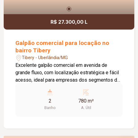
R$ 27.300,00 L
Galpão comercial para locação no
bairro Tibery
Tibery - Uberlândia/MG
Excelente galpão comercial em avenida de
grande fluxo, com localização estratégica e fácil
acesso, ideal para empresas dos segmentos de
logística, distribuição, indústria e comércio. O
imóvel conta com aproximadamente 780 m² de
2
780 m²
vão livre, pé-direito de 10 metros,
Banho
A. Útil
proporcionando amplo espaço para
armazenamento e movimentação de mercadorias.
Possui ainda doca para carga e descarga,
escritório e banheiros masculino e feminino,