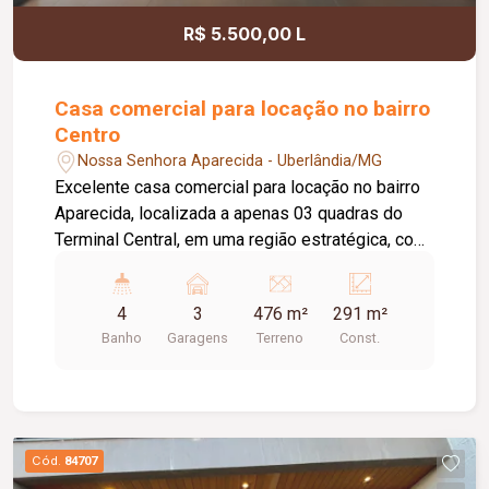
Informações complementares: Previsão de
R$ 5.500,00 L
conclusão da obra: outubro de 2026.
Casa comercial para locação no bairro
Centro
Nossa Senhora Aparecida - Uberlândia/MG
Excelente casa comercial para locação no bairro
Aparecida, localizada a apenas 03 quadras do
Terminal Central, em uma região estratégica, com
fácil acesso e grande fluxo de pessoas. O imóvel
conta com 03 vagas de estacionamento recuado,
4
3
476 m²
291 m²
energia bifásica, ampla recepção climatizada
Banho
Garagens
Terreno
Const.
com ar-condicionado e possibilidade de
configuração para até 07 salas, atendendo
perfeitamente diversos segmentos comerciais,
como clínicas, escritórios, escolas, consultórios
e empresas. Dispõe ainda de 04 banheiros,
Cód.
84707
ampla cozinha, depósito, despensa, área de