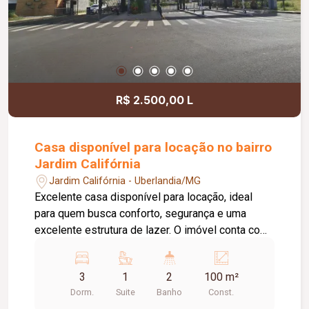
R$ 2.500,00 L
Casa disponível para locação no bairro
Jardim Califórnia
Jardim Califórnia - Uberlandia/MG
Excelente casa disponível para locação, ideal
para quem busca conforto, segurança e uma
excelente estrutura de lazer. O imóvel conta com
03 quartos, sendo 02 com armários planejados e
01 suíte. O banheiro da suíte possui box em vidro
3
1
2
100 m²
e armário sob a pia. Dispõe ainda de sala
Dorm.
Suite
Banho
Const.
aconchegante, cozinha com armário, 01 banheiro