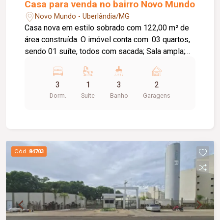
Casa para venda no bairro Novo Mundo
Novo Mundo - Uberlândia/MG
Casa nova em estilo sobrado com 122,00 m² de
área construída. O imóvel conta com: 03 quartos,
sendo 01 suíte, todos com sacada; Sala ampla;
Lavabo; Cozinha com ilha em granito; Despensa;
Lavanderia independente; Depósito; Área
3
1
3
2
gourmet com churrasqueira revestida em
Dorm.
Suite
Banho
Garagens
porcelanato; 03 vagas de garagem; Diferenciais:
Projeto moderno com acabamento de alto padrão;
Projeto luminotécnico em todos os ambientes;
Rebaixo em gesso; Piso em porcelanato 123 x
123 cm; Rodapé embutido de 15 cm; Esquadrias
Cód.
84703
em alumínio; Forro de madeira nas sacadas;
Nichos nos banheiros com iluminação em LED;
Cubas esculpidas; Espelhos instalados nos
banheiros; Cubas Morgana e torneiras gourmet;
Portas internas brancas; Portas automatizadas
com comando via Alexa e 2,40 metros de altura;