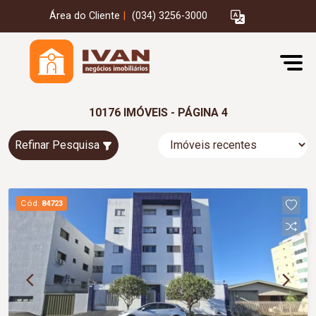
Área do Cliente
|
(034) 3256-3000
10176 IMÓVEIS - PÁGINA 4
Refinar Pesquisa
Cód.
84723