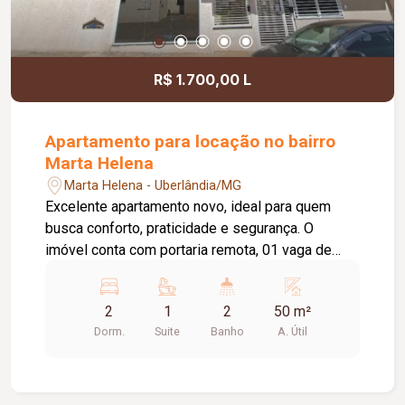
R$ 1.700,00 L
Apartamento para locação no bairro
Marta Helena
Marta Helena - Uberlândia/MG
Excelente apartamento novo, ideal para quem
busca conforto, praticidade e segurança. O
imóvel conta com portaria remota, 01 vaga de
estacionamento e 02 elevadores. Possui sala em
02 ambientes, cozinha estilo americana planejada
2
1
2
50 m²
com armários, área de serviço conjugada e hall de
Dorm.
Suite
Banho
A. Útil
acesso para 02 quartos, sendo 01 deles com
armário embutido e 01 suíte. O banheiro social e
o banheiro da suíte são equipados com box em
vidro, armários e espelhos, oferecendo mais