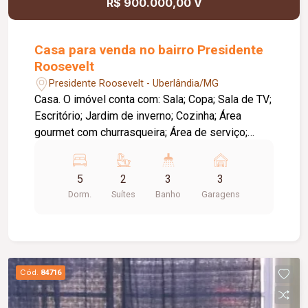
R$ 900.000,00 V
Casa para venda no bairro Presidente
Roosevelt
Presidente Roosevelt - Uberlândia/MG
Casa. O imóvel conta com: Sala; Copa; Sala de TV;
Escritório; Jardim de inverno; Cozinha; Área
gourmet com churrasqueira; Área de serviço;
Piscina; 03 vagas de garagem; Diferenciais:
Ambientes amplos e bem distribuídos,
5
2
3
3
proporcionando conforto e praticidade; Espaço
Dorm.
Suítes
Banho
Garagens
gourmet ideal para receber familiares e amigos.
Observação: A piscina necessita de reforma.
Cód.
84716