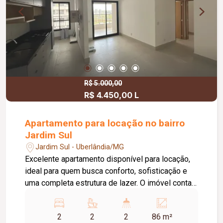
R$ 5.000,00
R$ 4.450,00 L
Apartamento para locação no bairro
Jardim Sul
Jardim Sul - Uberlândia/MG
Excelente apartamento disponível para locação,
ideal para quem busca conforto, sofisticação e
uma completa estrutura de lazer. O imóvel conta
com 02 suítes, sendo 01 com armário planejado.
Os banheiros das suítes possuem armários sob
2
2
2
86 m²
a pia, oferecendo mais praticidade no dia a dia.