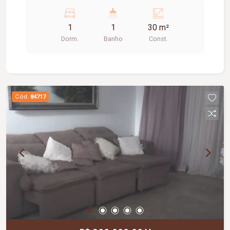
01 área de serviço e não possui garagem.
Excelente opção para solteiros, estudantes ou
1
1
30 m²
casais.
Dorm.
Banho
Const.
Cód.
84717