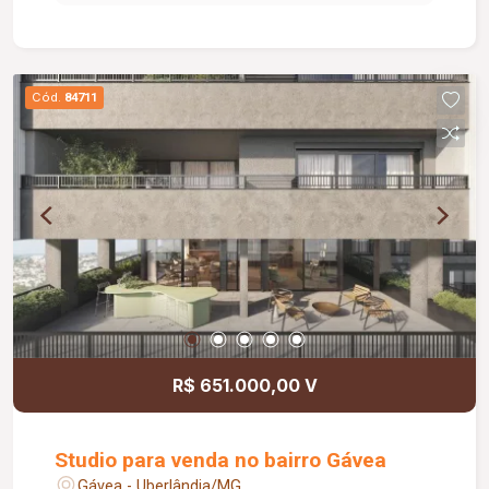
social com box em vidro e armário sob a pia, área
de serviço e uma agradável área de
churrasqueira, perfeita para reunir familiares e
amigos. O imóvel oferece 02 vagas de
Cód.
84711
estacionamento e está localizado em condomínio
com portaria 24 horas, proporcionando mais
segurança e tranquilidade para os moradores. O
condomínio conta ainda com uma completa área
de lazer, incluindo piscina, quadra esportiva,
playground e salão de festas, garantindo conforto
e qualidade de vida para toda a família. Agende
sua visita e venha conhecer essa excelente
oportunidade!
R$ 651.000,00 V
Studio para venda no bairro Gávea
Gávea - Uberlândia/MG