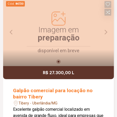
oferecendo uma estrutura completa para atender
Cód.
84720
às necessidades da sua empresa. Uma
excelente oportunidade para quem busca um
imóvel funcional, com ótima visibilidade e pronto
para impulsionar o seu negócio.
Imagem em
preparação
disponível em breve
R$ 27.300,00 L
Galpão comercial para locação no
bairro Tibery
Tibery - Uberlândia/MG
Excelente galpão comercial localizado em
avenida de grande fluxo, ideal para empresas que