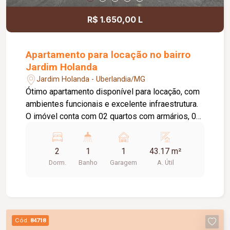
R$ 1.650,00 L
Apartamento para locação no bairro
Jardim Holanda
Jardim Holanda - Uberlandia/MG
Ótimo apartamento disponível para locação, com
ambientes funcionais e excelente infraestrutura.
O imóvel conta com 02 quartos com armários, 01
sala com painel para TV, 01 cozinha com armários
e depurador (sugar), 01 área de serviço, 01
2
1
1
43.17 m²
banheiro social com box em vidro e armário,
Dorm.
Banho
Garagem
A. Útil
elevador e 01 vaga de garagem. O condomínio
oferece portaria 24 horas, piscina, playground e
salão de festas, proporcionando mais segurança,
conforto e lazer para os moradores.
Cód.
84718