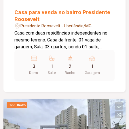
Casa para venda no bairro Presidente
Roosevelt
Presidente Roosevelt - Uberlândia/MG
Casa com duas residências independentes no
mesmo terreno. Casa da frente: 01 vaga de
garagem; Sala; 03 quartos, sendo 01 suíte;
Banheiro social; Sala de jantar; Cozinha;
Lavanderia; Casa dos fundos: 01 vaga de
3
1
2
1
garagem; Sala; 02 quartos; Banheiro social;
Dorm.
Suite
Banho
Garagem
Cozinha; Lavanderia; Diferenciais: Casas
independentes, ideais para moradia multi familiar
ou investimento; Piso em cerâmica; Construção
em laje; Ambientes bem distribuídos,
proporcionando conforto e praticidade.
Cód.
84705
Informações complementares: Terreno com
aproximadamente 260,79 m²; Área construída
total das duas casas de aproximadamente