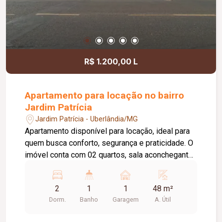
Preparação completa para aquecimento solar e
água quente e fria; Paisagismo completo; Imóvel
novo, pronto para morar.
R$ 1.200,00 L
Apartamento para locação no bairro
Jardim Patrícia
Jardim Patrícia - Uberlândia/MG
Apartamento disponível para locação, ideal para
quem busca conforto, segurança e praticidade. O
imóvel conta com 02 quartos, sala aconchegante,
cozinha com bancada em granito, área de serviço,
banheiro social e 01 vaga de estacionamento. O
2
1
1
48 m²
condomínio oferece uma excelente infraestrutura
Dorm.
Banho
Garagem
A. Útil
com portaria 24 horas, gás canalizado, salão de
festas, piscina, playground e área gourmet,