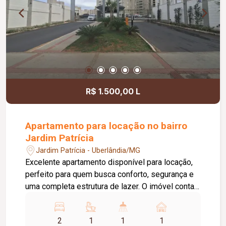
169,81 m².
R$ 1.500,00 L
Apartamento para locação no bairro
Jardim Patrícia
Jardim Patrícia - Uberlândia/MG
Excelente apartamento disponível para locação,
perfeito para quem busca conforto, segurança e
uma completa estrutura de lazer. O imóvel conta
com 02 quartos, sendo 01 suíte, sala ampla com
sacada, cozinha, área de serviço, banheiro social
2
1
1
1
e 01 vaga de estacionamento. O condomínio