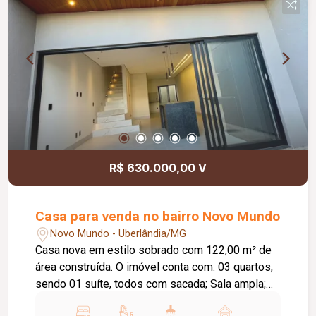
serviço coberta e separada, além de uma
espaçosa área externa, proporcionando
funcionalidade e conforto para colaboradores e
clientes. Com aproximadamente 291,00 m² de
área construída em um terreno de 476,00 m²,
este é o espaço ideal para quem busca
visibilidade, praticidade e excelente localização
para o seu negócio. Agende sua visita e conheça
o potencial deste imóvel para a sua empresa!
R$ 630.000,00 V
Casa para venda no bairro Novo Mundo
Novo Mundo - Uberlândia/MG
Casa nova em estilo sobrado com 122,00 m² de
área construída. O imóvel conta com: 03 quartos,
sendo 01 suíte, todos com sacada; Sala ampla;
Lavabo; Cozinha com ilha em granito; Despensa;