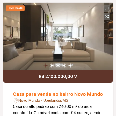
funcionalidade no dia a dia. Com piso em
Cód.
84709
cerâmica e aproximadamente 50,00 m² de área
privativa, este apartamento reúne um excelente
padrão de acabamento em um ambiente moderno
e bem distribuído. Agende sua visita e venha
conhecer essa excelente oportunidade de
locação!
R$ 2.100.000,00 V
Casa para venda no bairro Novo Mundo
Novo Mundo - Uberlandia/MG
Casa de alto padrão com 240,00 m² de área
construída. O imóvel conta com: 04 suítes, sendo