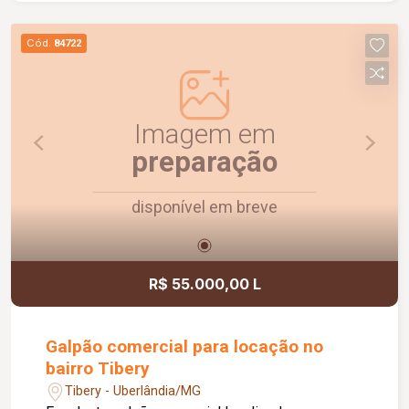
O apartamento possui piso cerâmico,
proporcionando praticidade na manutenção e
Cód.
84722
maior durabilidade. Uma ótima oportunidade para
quem deseja morar em um imóvel funcional,
organizado e pronto para receber sua família.
Imagem em
preparação
disponível em breve
R$ 55.000,00 L
Galpão comercial para locação no
bairro Tibery
Tibery - Uberlândia/MG