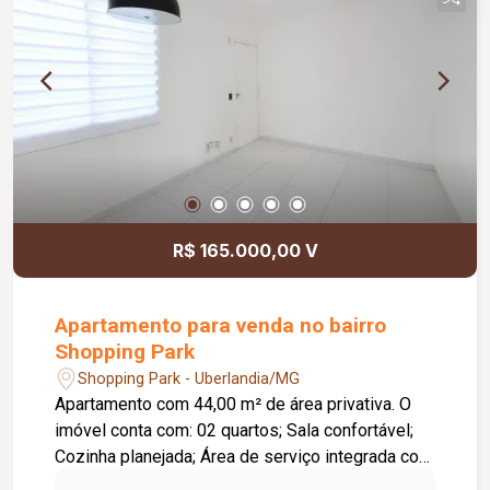
suíte possuem box em blindex, armários,
espelhos e chuveiros. A cozinha é planejada com
armários, a área de serviço é separada, coberta e
conta com armário, oferecendo maior praticidade.
A casa possui ainda uma agradável varanda
gourmet com churrasqueira e entrada
independente pela garagem. A sala e os quartos
são equipados com ventiladores de teto, e todos
os ambientes possuem piso em cerâmica. Com
área útil aproximada de 107 m², este imóvel é
R$ 165.000,00 V
uma excelente opção para quem busca conforto,
funcionalidade e uma localização privilegiada.
Apartamento para venda no bairro
Shopping Park
Shopping Park - Uberlandia/MG
Apartamento com 44,00 m² de área privativa. O
imóvel conta com: 02 quartos; Sala confortável;
Cozinha planejada; Área de serviço integrada com
bancada em pedra inteira; 01 vaga de garagem; O