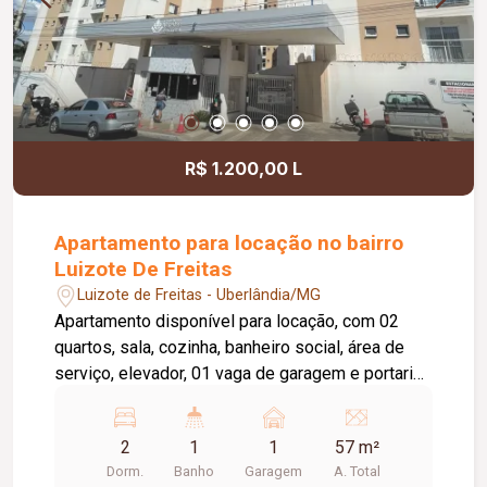
R$ 1.200,00 L
Apartamento para locação no bairro
Luizote De Freitas
Luizote de Freitas - Uberlândia/MG
Apartamento disponível para locação, com 02
quartos, sala, cozinha, banheiro social, área de
serviço, elevador, 01 vaga de garagem e portaria
24 horas. O condomínio oferece academia,
piscina e salão de festas, proporcionando mais
2
1
1
57 m²
conforto e lazer para os moradores. A taxa de
Dorm.
Banho
Garagem
A. Total
condomínio está inclusa no valor do aluguel.