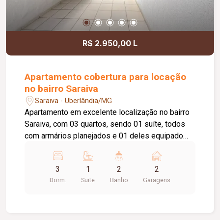
R$ 2.950,00 L
Apartamento cobertura para locação
no bairro Saraiva
Saraiva - Uberlândia/MG
Apartamento em excelente localização no bairro
Saraiva, com 03 quartos, sendo 01 suíte, todos
com armários planejados e 01 deles equipado
com ar-condicionado. Possui sala ampla em 02
ambientes, sala de TV com ar-condicionado,
3
1
2
2
ampla sacada com acesso à suíte, cozinha com
Dorm.
Suite
Banho
Garagens
armários, área de lavanderia, despensa, elevador
privativo e 02 vagas de garagem com acesso
individual.