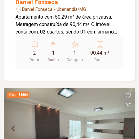
Daniel Fonseca
Daniel Fonseca - Uberlândia/MG
Apartamento com 50,29 m² de área privativa.
Metragem construída de 90,44 m². O imóvel
conta com: 02 quartos, sendo 01 com armário
embutido e 01 com ar-condicionado; Sala em 02
ambientes; Banheiro social com armário e box em
2
1
1
90.44 m²
blindex; Cozinha com armário; Lavanderia; 01
Dorm.
Banho
Garagem
Const.
vaga de garagem coberta; O condomínio oferece:
Portões eletrônicos; Interfone; Cerca concertina;
Sistema de alarme; Elevador. Diferenciais:
Ambientes funcionais e bem distribuídos,
proporcionando conforto e praticidade para o dia
Cód.
84804
a dia.