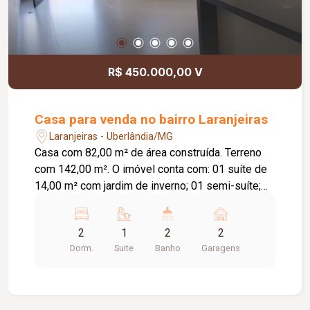
R$ 450.000,00 V
Casa para venda no bairro Laranjeiras
Laranjeiras - Uberlândia/MG
Casa com 82,00 m² de área construída. Terreno
com 142,00 m². O imóvel conta com: 01 suíte de
14,00 m² com jardim de inverno; 01 semi-suíte;
Sala e cozinha integradas com pé-direito de 4,00
m; Área gourmet; Diferenciais: Piso em
2
1
2
2
porcelanato Via Rosa Tipo A com rodapé
Dorm.
Suite
Banho
Garagens
embutido; Tubulação Amanco; Louças Deca; Gás
encanado; Esquadrias em alumínio preto; Porta da
sala medindo 2,50 x 1,20 m; Portão basculante de
3,00 m; Preparação para água quente nos