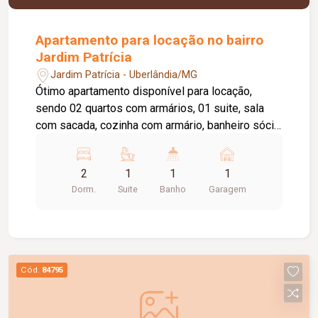
Apartamento para locação no bairro
Jardim Patrícia
Jardim Patrícia - Uberlândia/MG
Ótimo apartamento disponível para locação,
sendo 02 quartos com armários, 01 suite, sala
com sacada, cozinha com armário, banheiro sócia
com box e armário, área de serviço com armário,
elevador privativo, 01 vaga de estacionamento,
2
1
1
1
portaria 24 horas, piscina, academia, quiosque
Dorm.
Suite
Banho
Garagem
com churrasqueira, salão de festas, playground,
brinquedoteca, área pet, espaço verde.Valor de
condomínio Incluso no valor do aluguel.
Cód.
84795