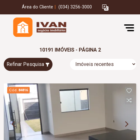
Área do Cliente
|
(034) 3256-3000
10191 IMÓVEIS - PÁGINA 2
Refinar Pesquisa
Cód.
84816