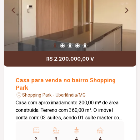
de Limpeza), sistema de ronda, alarme, câmeras
de segurança e internet disponível. Como
diferencial, existe a possibilidade de ampliação
da área da sala, conforme a necessidade do
locatário. Entre em contato para mais
informações e agende uma visita.
R$ 2.200.000,00 V
Casa para venda no bairro Shopping
Park
Shopping Park - Uberlândia/MG
Casa com aproximadamente 200,00 m² de área
construída. Terreno com 360,00 m². O imóvel
conta com: 03 suítes, sendo 01 suíte máster com
closet e banheira de hidromassagem; Escritório
com possibilidade de conversão para o 4º quarto;
3
3
4
4