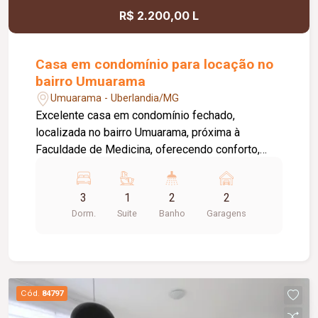
R$ 2.200,00 L
Casa em condomínio para locação no
bairro Umuarama
Umuarama - Uberlandia/MG
Excelente casa em condomínio fechado,
localizada no bairro Umuarama, próxima à
Faculdade de Medicina, oferecendo conforto,
segurança e praticidade. O condomínio conta com
portão e porteiro eletrônicos, câmeras de
3
1
2
2
segurança e sistema de monitoramento,
Dorm.
Suite
Banho
Garagens
proporcionando mais tranquilidade aos
moradores. O imóvel dispõe de 02 vagas de
garagem livres, sala ampla para 02 ambientes
com jardim de inverno, hall de circulação, 03
quartos, sendo 02 com armários embutidos e 01
Cód.
84797
suíte com claraboia. Os banheiros social e da