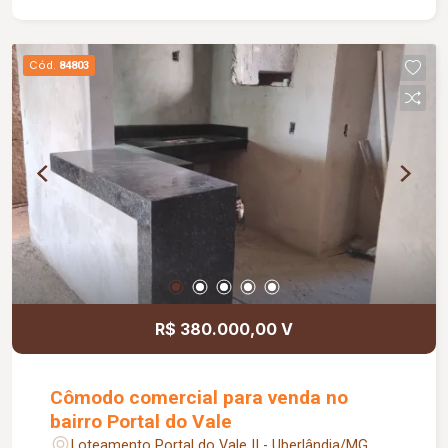
Conta ainda com varanda gourmet equipada com
churrasqueira, 03 vagas de garagem, interfone,
portão eletrônico e excelente distribuição dos
Cód.
84803
ambientes, proporcionando conforto e
praticidade.
R$ 380.000,00 V
Cômodo comercial para venda no
bairro Portal do Vale
Loteamento Portal do Vale II - Uberlândia/MG