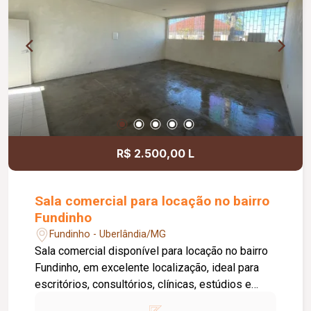
áreas comuns, copa, DML (Depósito de Material
de Limpeza), sistema de ronda, alarme, câmeras
de segurança e internet disponível. Como
diferencial, existe a possibilidade de ampliação
da área da sala, conforme a necessidade do
locatário. Entre em contato para mais
informações e agende uma visita.
R$ 2.500,00 L
Sala comercial para locação no bairro
Fundinho
Fundinho - Uberlândia/MG
Sala comercial disponível para locação no bairro
Fundinho, em excelente localização, ideal para
escritórios, consultórios, clínicas, estúdios e
profissionais liberais. O imóvel possui