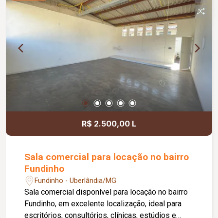
acessibilidade, controle de acesso facial, água
inclusa no condomínio, zelador e limpeza das
áreas comuns, copa, DML (Depósito de Material
de Limpeza), sistema de ronda, alarme, câmeras
de segurança e internet disponível. Como
diferencial, existe a possibilidade de ampliação
da área da sala, conforme a necessidade do
locatário. Entre em contato para mais
informações e agende uma visita.
R$ 2.500,00 L
Sala comercial para locação no bairro
Fundinho
Fundinho - Uberlândia/MG
Sala comercial disponível para locação no bairro
Fundinho, em excelente localização, ideal para
escritórios, consultórios, clínicas, estúdios e