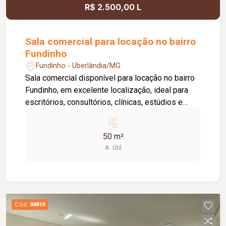
R$ 2.500,00 L
Sala comercial para locação no bairro
Fundinho
Fundinho - Uberlândia/MG
Sala comercial disponível para locação no bairro
Fundinho, em excelente localização, ideal para
escritórios, consultórios, clínicas, estúdios e
profissionais liberais. O imóvel possui
aproximadamente 50 m², forro em gesso, copa,
50 m²
ponto de água, interfone e acesso por senha,
A. Útil
oferecendo praticidade e funcionalidade para o
dia a dia da sua empresa. O prédio comercial
conta com excelente infraestrutura, incluindo
jardim e área de convivência compartilhada,
banheiros feminino e masculino com
Cód.
84810
acessibilidade, controle de acesso facial, água
inclusa no condomínio, zelador e limpeza das