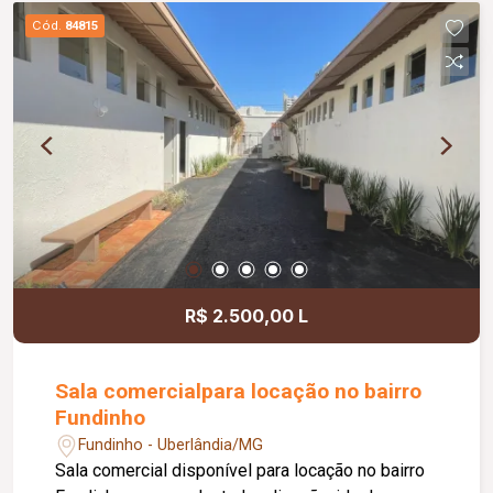
banheiros e cozinha; Banheiros com box e ducha
Cód.
84815
higiênica; Paisagismo completo; Muros com
concertina e cerca elétrica, proporcionando mais
segurança.
R$ 2.500,00 L
Sala comercialpara locação no bairro
Fundinho
Fundinho - Uberlândia/MG
Sala comercial disponível para locação no bairro