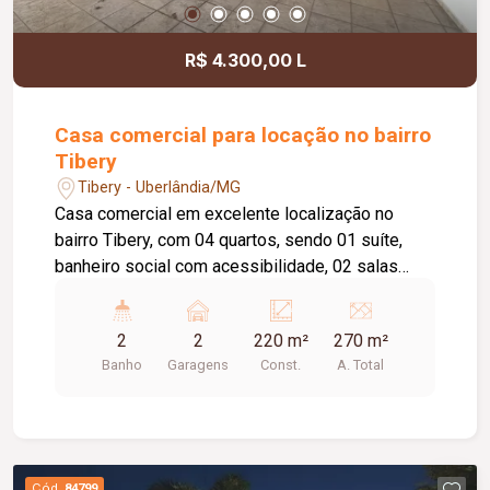
R$ 4.300,00 L
Casa comercial para locação no bairro
Tibery
Tibery - Uberlândia/MG
Casa comercial em excelente localização no
bairro Tibery, com 04 quartos, sendo 01 suíte,
banheiro social com acessibilidade, 02 salas
amplas, claraboia com tanque para lavagem,
cozinha com armário sob a pia, varanda nos
2
2
220 m²
270 m²
fundos, ducha, 01 banheiro e 01 sala de apoio na
Banho
Garagens
Const.
A. Total
área externa, 02 vagas de garagem cobertas,
portão eletrônico e Habite-se Comercial,
proporcionando excelente estrutura para
instalação de empresas, clínicas, escritórios e
demais atividades comerciais.
Cód.
84799