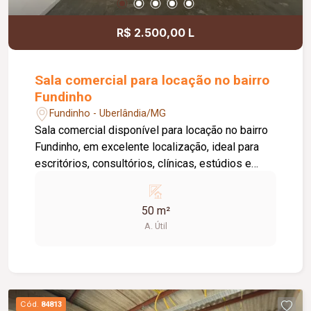
R$ 2.500,00 L
Sala comercial para locação no bairro
Fundinho
Fundinho - Uberlândia/MG
Sala comercial disponível para locação no bairro
Fundinho, em excelente localização, ideal para
escritórios, consultórios, clínicas, estúdios e
profissionais liberais. O imóvel possui
aproximadamente 50 m², forro em gesso, copa,
50 m²
ponto de água, interfone e acesso por senha,
A. Útil
oferecendo praticidade e funcionalidade para o
dia a dia da sua empresa. O prédio comercial
conta com excelente infraestrutura, incluindo
jardim e área de convivência compartilhada,
banheiros feminino e masculino com
Cód.
84813