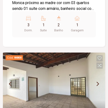
Monica próximo ao madre cor com 03 quartos
sendo 01 suíte com armário, banheiro social com
box blindex, armário sob pia e espelho, sala de
estar com sacada, cozinha toda planejada com
3
1
2
1
armários, área de lavanderia com armário, 01 vaga
Dorm.
Suite
Banho
Garagem
de garagem.
Cód.
84800