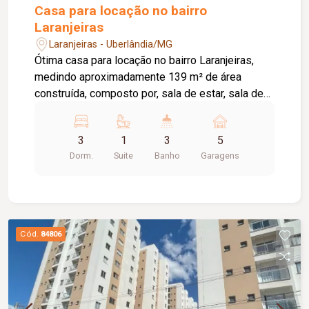
Casa para locação no bairro
Laranjeiras
Laranjeiras - Uberlândia/MG
Ótima casa para locação no bairro Laranjeiras,
medindo aproximadamente 139 m² de área
construída, composto por, sala de estar, sala de
jantar ampla com cozinha auxiliar, 03 quartos
sendo 01 suite, banheiro social, cozinha com
3
1
3
5
armários planejados cooktop e geladeira,
Dorm.
Suite
Banho
Garagens
despensa e área de serviço, banheiro externo,
varanda, pelo menos 05 vagas de garagem,
portão eletrônico, cerca concertina, e aquecedor
solar.
Cód.
84806