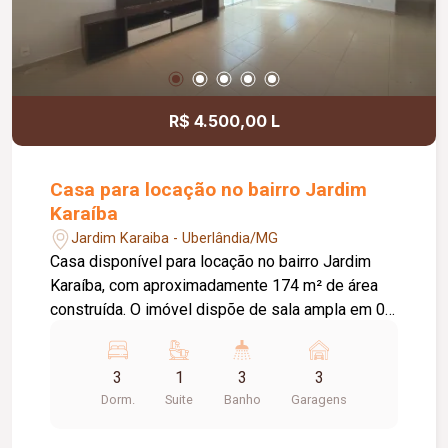
R$ 4.500,00 L
Casa para locação no bairro Jardim
Karaíba
Jardim Karaiba - Uberlândia/MG
Casa disponível para locação no bairro Jardim
Karaíba, com aproximadamente 174 m² de área
construída. O imóvel dispõe de sala ampla em 02
ambientes, 03 quartos, sendo 02 com armários e
01 suíte, banheiro social com armário, cozinha
3
1
3
3
americana planejada com armários, fogão
Dorm.
Suite
Banho
Garagens
cooktop novo e forno, área de serviço e edícula
com área gourmet, além de 01 quarto de apoio.