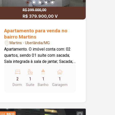
R$ 399.000,00
R$ 379.900,00 V
Apartamento para venda no
bairro Martins
Martins - Uberlândia/MG
Apartamento. O imóvel conta com: 02
quartos, sendo 01 suíte com sacada;
Sala integrada à sala de jantar; Sacada;
Banheiro social; Cozinha; Lavanderia; 01
vaga de garagem coberta; Diferenciais:
2
1
1
1
Ambientes integrados, proporcionando
Dorm.
Suite
Banho
Garagem
mais conforto, praticidade e excelente
aproveitamento dos espaços.
Cód.
84510