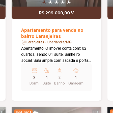
R$ 299.000,00 V
Apartamento para venda no
bairro Laranjeiras
Laranjeiras - Uberlândia/MG
Apartamento. O imóvel conta com: 02
quartos, sendo 01 suíte; Banheiro
social; Sala ampla com sacada e porta
de vidro; Cozinha; Área de serviço; 01
vaga de garagem descoberta; O
2
1
2
1
condomínio conta com: Portaria com
Dorm.
Suite
Banho
Garagem
guarita; Piscina; Espaço gourmet com
churrasqueira; Playground; Diferenciais:
Excelente iluminação natural;
Localização privilegiada, próxima a
hospitais, supermercados, escolas e
Cód.
84511