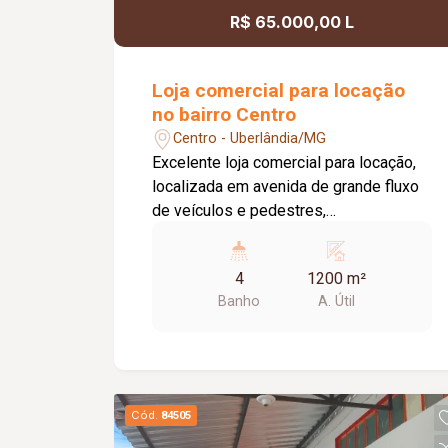
R$ 65.000,00 L
Loja comercial para locação
no bairro Centro
Centro - Uberlândia/MG
Excelente loja comercial para locação,
localizada em avenida de grande fluxo
de veículos e pedestres,
proporcionando ampla visibilidade para
o seu negócio. O imóvel conta com
4
1200 m²
aproximadamente 1.200 m² de área,
Banho
A. Útil
distribuídos em um amplo espaço
comercial, escritório, 04 banheiros,
copa e depósito, oferecendo
praticidade e estrutura para diversos
segmentos comerciais.
Cód.
84505