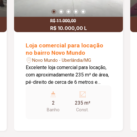
R$ 11.000,00
R$ 10.000,00 L
Loja comercial para locação
no bairro Novo Mundo
Novo Mundo - Uberlândia/MG
Excelente loja comercial para locação,
com aproximadamente 235 m² de área,
pé-direito de cerca de 6 metros e
excelente aproveitamento do espaço. O
imóvel possui piso em cimento
2
235 m²
usinado, telhado com isolamento
Banho
Const.
acústico e térmico, 02 banheiros e
estacionamento frontal, oferecendo
praticidade, conforto e estrutura ideal
para diversos segmentos comerciais.