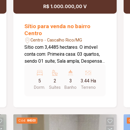
R$ 1.000.000,00 V
Sítio para venda no bairro
Centro
Centro - Cascalho Rico/MG
Sítio com 3,4485 hectares. O imóvel
conta com: Primeira casa: 03 quartos,
sendo 01 suíte; Sala ampla; Despensa;
Cozinha na varanda com 03 pias;
Varanda em 02 ambientes; Segunda
5
2
3
3.44 Ha
casa: 02 quartos; Sala; Cozinha;
Dorm.
Suítes
Banho
Terreno
Banheiro social; Estrutura do sítio:
Quiosque com churrasqueira, pia e
balcão, com vista para a represa;
Campo de futebol; Parque infantil;
Piscina com capacidade para 56 mil
Cód.
84503
litros; Ducha; Curral com embarcador;