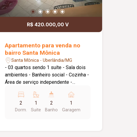
R$ 420.000,00 V
Apartamento para venda no
bairro Santa Mônica
Santa Mônica - Uberlândia/MG
- 03 quartos sendo 1 suíte - Sala dois
ambientes - Banheiro social - Cozinha -
Área de serviço independente -
Garagem para 1 carro - Não tem
elevador Apartamento em ótima
2
1
2
1
localização, planta funcional e
Dorm.
Suite
Banho
Garagem
ambientes amplos,. Quartos amplos,
cozinha espaçosa.