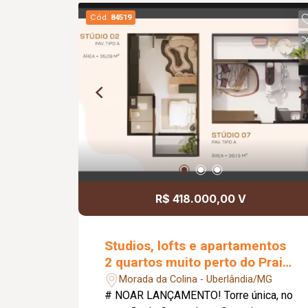
portão eletrônico; cerca elétrica; ar
Cód.
84519
condicionado;
R$ 418.000,00 V
Studios, lofts e apartamentos
2 quartos muito perto do Praia
Clube
Morada da Colina - Uberlândia/MG
# NOAR LANÇAMENTO! Torre única, no