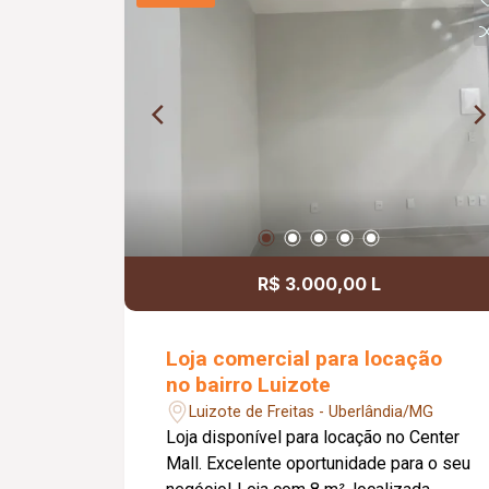
próxima a terminal, universidade,
supermercados, escolas e principais
avenidas da região. Informações
complementares: Aceita permuta de até
50% do valor do imóvel.
R$ 3.000,00 L
Loja comercial para locação
no bairro Luizote
Luizote de Freitas - Uberlândia/MG
Loja disponível para locação no Center
Mall. Excelente oportunidade para o seu