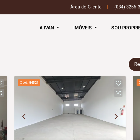
Área do Cliente
|
(034) 3256-
A IVAN
IMÓVEIS
SOU PROPRI
Re
Cód.
84521