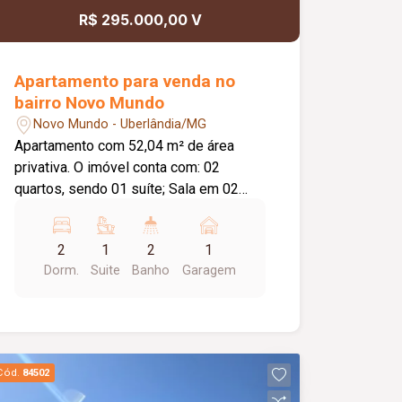
R$ 295.000,00 V
Apartamento para venda no
bairro Novo Mundo
Novo Mundo - Uberlândia/MG
Apartamento com 52,04 m² de área
privativa. O imóvel conta com: 02
quartos, sendo 01 suíte; Sala em 02
ambientes integrada à cozinha; Varanda
com pia; Banheiro social; Lavanderia; 01
2
1
2
1
vaga de estacionamento descoberta; O
Dorm.
Suite
Banho
Garagem
condomínio conta com: Portaria 24
horas; 02 elevadores; Gás canalizado;
Portões eletrônicos; Interfone;
Câmeras de segurança; Sistema de
alarme; Salão de festas; Playground;
Cód.
84502
Piscina; Diferenciais: Piso em