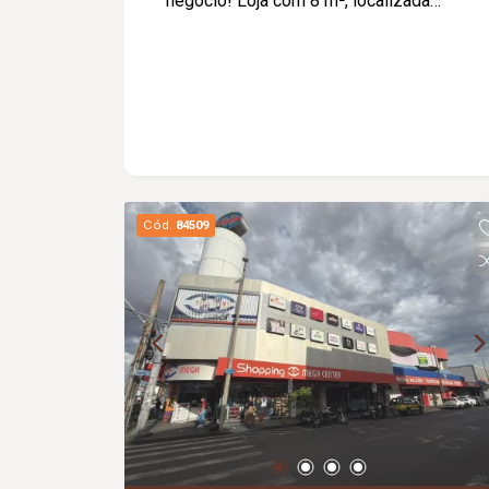
negócio! Loja com 8 m², localizada
dentro do Center Mall, em um ambiente
com grande circulação de pessoas. O
espaço já conta com porta de vidro
(Blindex) instalada, proporcionando
mais praticidade e economia para o
novo locatário. Ideal para quem busca
iniciar ou expandir seu negócio com
baixo custo e ótima localização.
Cód.
84509
Agende uma visita e venha conhecer
essa oportunidade!