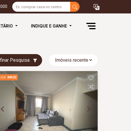
3000
ETÁRIO
INDIQUE E GANHE
finar Pesquisa
Cód.
84520