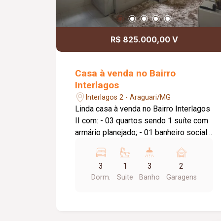
R$ 825.000,00 V
Casa à venda no Bairro
Interlagos
Interlagos 2 - Araguari/MG
Linda casa à venda no Bairro Interlagos
II com: - 03 quartos sendo 1 suíte com
armário planejado; - 01 banheiro social
com armário planejado e box em
blindex; - 01 sala de estar/tv; - 01 sala
3
1
3
2
de jantar; - 01 área de luz; - 01 cozinha
Dorm.
Suite
Banho
Garagens
planejada; - 01 área gourmet com
churrasqueira, bancada, pia e lavabo; -
01 lavanderia; - 01 despensa; - jardim; -
garagem para 02 veículos; - interfone;