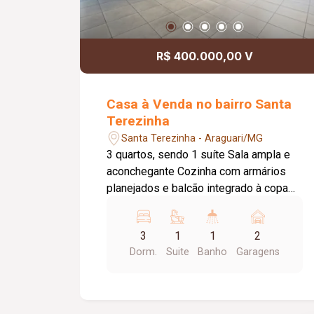
R$ 400.000,00 V
Casa à Venda no bairro Santa
Terezinha
Santa Terezinha - Araguari/MG
3 quartos, sendo 1 suíte Sala ampla e
aconchegante Cozinha com armários
planejados e balcão integrado à copa
Banheiro social Garagem para 2 carros
Laje Cerca com concertina Um imóvel
3
1
1
2
que une praticidade, segurança e um
Dorm.
Suite
Banho
Garagens
excelente padrão de acabamento, ideal
para quem busca viver com conforto.