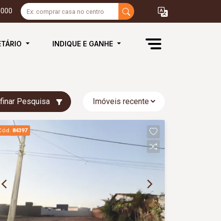
3000
ETÁRIO
INDIQUE E GANHE
finar Pesquisa
Cód.
84397