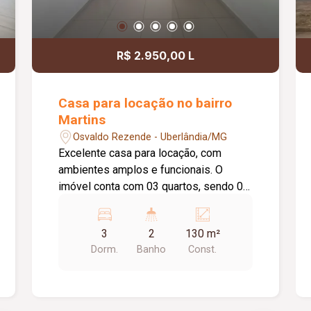
R$ 2.950,00 L
Casa para locação no bairro
Martins
Osvaldo Rezende - Uberlândia/MG
Excelente casa para locação, com
ambientes amplos e funcionais. O
imóvel conta com 03 quartos, sendo 01
com armário, sala de TV, sala de estar,
cozinha com armário sob a pia e
3
2
130 m²
cooktop, 01 banheiro social com box
Dorm.
Banho
Const.
em vidro, área de serviço com 01
banheiro, quintal e piscina. Dispõe ainda
de garagem coberta para 02 carros e
estacionamento para mais 02 veículos,