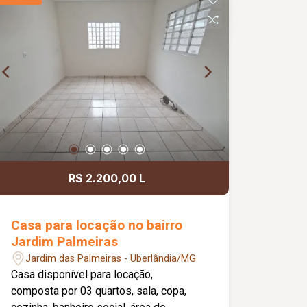
ginástica; Vestiários; Piscinas adulto e
infantil; Deck seco e molhado;
Playground; Bicicletário; Pátio de
serviços; Estacionamento.
R$ 2.200,00 L
Casa para locação no bairro
Jardim Palmeiras
Jardim das Palmeiras - Uberlândia/MG
Casa disponível para locação,
composta por 03 quartos, sala, copa,