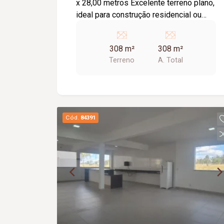
x 28,00 metros Excelente terreno plano,
ideal para construção residencial ou
comercial. Com ótima frente e
excelente aproveitamento do espaço, é
308 m²
308 m²
uma excelente oportunidade para
Terreno
A. Total
construir ou investir em uma região em
constante valorização.
Cód.
84391