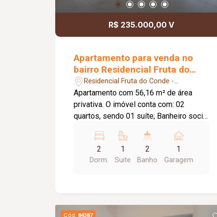
R$ 235.000,00 V
Apartamento para venda no
bairro Residencial Fruta do
Conde
Residencial Fruta do Conde -
Uberlândia/MG
Apartamento com 56,16 m² de área
privativa. O imóvel conta com: 02
quartos, sendo 01 suíte; Banheiro social
com armário e espelho; Sala de TV com
painel planejado; Sala de jantar
2
1
2
1
integrada; Cozinha com armários;
Dorm.
Suite
Banho
Garagem
Lavanderia; Sacada com pia em granito;
01 vaga de garagem coberta; O
condomínio conta com: Portaria 24
horas; Elevador; Piscina; Espaço
gourmet com churrasqueira; Espaço
Cód.
84387