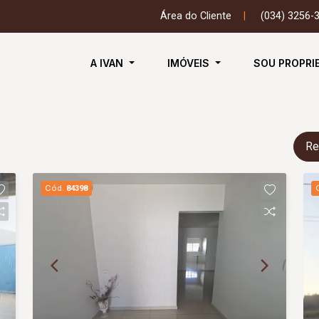
Área do Cliente
|
(034) 3256-
A IVAN
IMÓVEIS
SOU PROPRI
Re
Cód.
84398