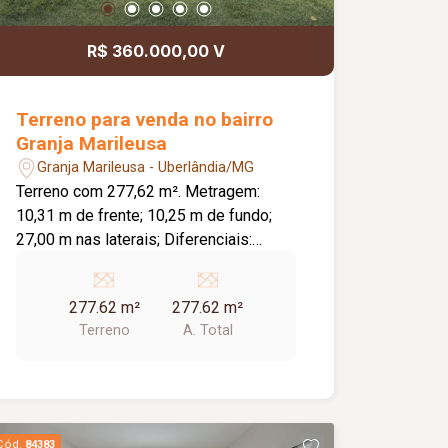
R$ 360.000,00 V
Terreno para venda no bairro
Granja Marileusa
Granja Marileusa - Uberlândia/MG
Terreno com 277,62 m². Metragem:
10,31 m de frente; 10,25 m de fundo;
27,00 m nas laterais; Diferenciais:
Localizado próximo ao clube do
condomínio; Topografia excelente para
277.62 m²
277.62 m²
construção; Condomínio com ampla
Terreno
A. Total
área verde e infraestrutura completa de
lazer e segurança; O condomínio conta
com: Quadras de tênis, beach tênis e
poliesportiva; Campo de futebol;
Quiosques; Salão de festas; Sala de
Cód.
84383