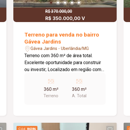
R$ 370.000,00
R$ 350.000,00 V
Terreno para venda no bairro
Gávea Jardins
Gávea Jardins - Uberlândia/MG
Terreno com 360 m² de área total.
Excelente oportunidade para construir
ou investir; Localizado em região com
grande potencial de valorização; Ótima
opção para projetos residenciais.
360 m²
360 m²
Terreno
A. Total
Cód.
84386