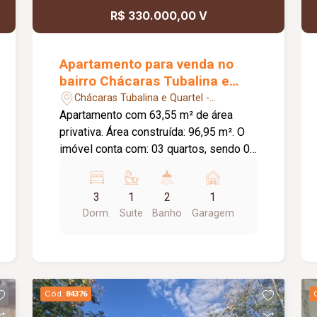
R$ 330.000,00 V
Apartamento para venda no
bairro Chácaras Tubalina e
Quartel
Chácaras Tubalina e Quartel -
Uberlândia/MG
Apartamento com 63,55 m² de área
privativa. Área construída: 96,95 m². O
imóvel conta com: 03 quartos, sendo 01
suíte; Sala; Banheiro social; Cozinha;
Lavanderia; 01 vaga de garagem;
3
1
2
1
Diferenciais: Armários embutidos;
Dorm.
Suite
Banho
Garagem
Painel de TV; Rack; Box em blindex;
Cortinas na sala e na suíte; Iluminação
em LED; Piso em cerâmica; Bancadas
em granito; O condomínio conta com:
Portões eletrônicos; Interfone.
Cód.
84376