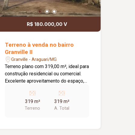
R$ 180.000,00 V
Terreno à venda no bairro
Granville II
Granville - Araguari/MG
Terreno plano com 319,00 m², ideal para
construção residencial ou comercial.
Excelente aproveitamento do espaço,
proporcionando mais praticidade na
execução do projeto e ótimo potencial
319 m²
319 m²
de valorização.
Terreno
A. Total