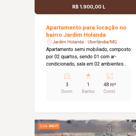
R$ 1.900,00 L
Apartamento para locação no
bairro Jardim Holanda
Jardim Holanda - Uberlândia/MG
Apartamento semi mobiliado, composto
por 02 quartos, sendo 01 com ar-
condicionado, sala em 02 ambientes
com painel para TV, cozinha com
armário sob a pia, área de serviço e
3
1
48 m²
banheiro social com box em vidro
Dorm.
Banho
Const.
temperado. O imóvel conta ainda com
elevador e 01 vaga de estacionamento.
Será locado semi mobiliado, com sofá,
TV, mesa com cadeiras, 02 camas de
casal, fogão, geladeira, máquina de
Cód.
84377
lavar roupas e 01 guarda-roupa. O