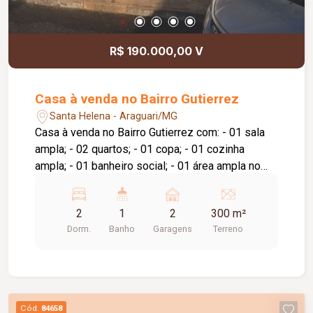
R$ 190.000,00 V
Casa à venda no Bairro Gutierrez
Santa Helena - Araguari/MG
Casa à venda no Bairro Gutierrez com: - 01 sala
ampla; - 02 quartos; - 01 copa; - 01 cozinha
ampla; - 01 banheiro social; - 01 área ampla no
fundo da casa; - quintal com plantas frutíferas, -
garagem para 02 carros.
2
1
2
300 m²
Dorm.
Banho
Garagens
Terreno
Cód.
84658