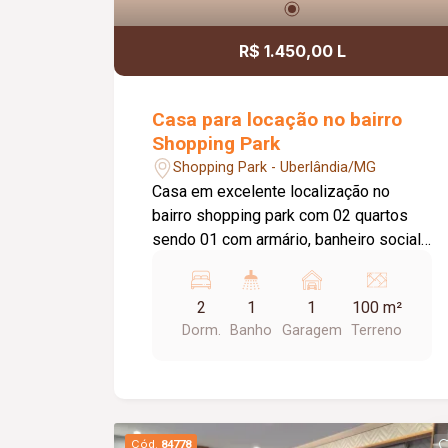
R$ 1.450,00 L
Casa para locação no bairro
Shopping Park
Shopping Park - Uberlândia/MG
Casa em excelente localização no
bairro shopping park com 02 quartos
sendo 01 com armário, banheiro social
com box blindex, sala em dois
ambientes, cozinha com armário sob
2
1
1
100 m²
pia, área de serviço, 01 vaga de
Dorm.
Banho
Garagem
Terreno
garagem, câmeras de segurança.
Cód.
84778