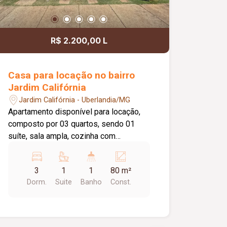
R$ 2.200,00 L
Casa para locação no bairro
Jardim Califórnia
Jardim Califórnia - Uberlandia/MG
Apartamento disponível para locação,
composto por 03 quartos, sendo 01
suíte, sala ampla, cozinha com
armários, área de serviço e área de
churrasqueira, proporcionando mais
3
1
1
80 m²
conforto e praticidade para o dia a dia.
Dorm.
Suite
Banho
Const.
O imóvel dispõe ainda de 02 vagas de
estacionamento. O condomínio oferece
excelente infraestrutura de lazer e
segurança, com portaria 24 horas,