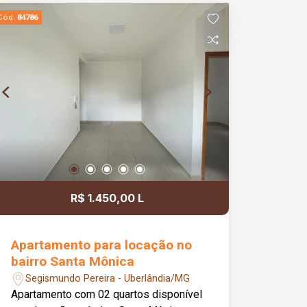
quadra esportiva, quiosque com
Cód.
84786
churrasqueira, salão de festas e
playground, garantindo comodidade e
qualidade de vida para toda a família.
R$ 1.450,00 L
Apartamento para locação no
bairro Santa Mônica
Segismundo Pereira - Uberlândia/MG
Apartamento com 02 quartos disponível