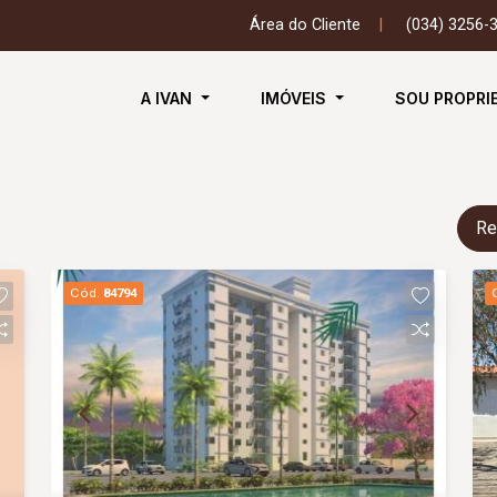
Área do Cliente
|
(034) 3256-
A IVAN
IMÓVEIS
SOU PROPRI
Re
Cód.
84794