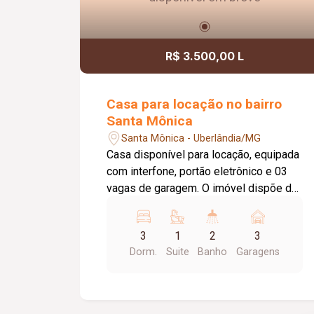
R$ 3.500,00 L
Casa para locação no bairro
Santa Mônica
Santa Mônica - Uberlândia/MG
Casa disponível para locação, equipada
com interfone, portão eletrônico e 03
vagas de garagem. O imóvel dispõe de
sala de estar, sala de TV, sala de jantar,
03 quartos, sendo 02 com armários
3
1
2
3
embutidos e 01 suíte com box em
Dorm.
Suite
Banho
Garagens
blindex e espelho, além de banheiro
social completo. A cozinha conta com
armários, proporcionando mais
praticidade no dia a dia, e a lavanderia é