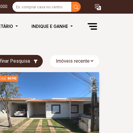
3000
ETÁRIO
INDIQUE E GANHE
finar Pesquisa
Cód.
84793