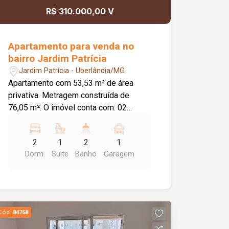
R$ 310.000,00 V
Apartamento para venda no
bairro Jardim Patrícia
Jardim Patrícia - Uberlândia/MG
Apartamento com 53,53 m² de área
privativa. Metragem construída de
76,05 m². O imóvel conta com: 02
quartos, sendo 01 suíte; Sala em 02
ambientes; Varanda; Banheiro social;
2
1
2
1
Cozinha com armário e fogão cooktop;
Dorm.
Suite
Banho
Garagem
Lavanderia; 01 vaga de garagem
coberta; O condomínio oferece: Portaria
12 horas; Gás canalizado; 03
elevadores; 02 salões de festas com
churrasqueiras; Diferenciais: Piso em
Cód.
84768
porcelanato; Bancadas em granito;