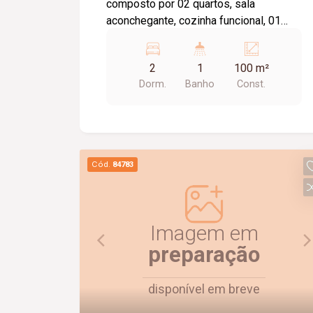
composto por 02 quartos, sala
aconchegante, cozinha funcional, 01
banheiro social com box em vidro, área
de serviço e 02 vagas de garagem. O
2
1
100 m²
imóvel oferece um ambiente prático e
Dorm.
Banho
Const.
confortável, sendo uma excelente
opção para quem busca comodidade e
funcionalidade no dia a dia.
Cód.
84783
Imagem em
preparação
disponível em breve