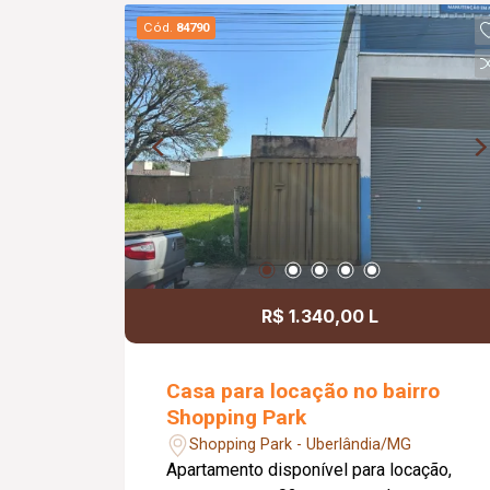
independente, oferecendo maior
Cód.
84790
funcionalidade. Todos os ambientes
possuem piso em cerâmica, garantindo
fácil manutenção. Uma excelente opção
para quem busca conforto, segurança e
espaços amplos para toda a família.
R$ 1.340,00 L
Casa para locação no bairro
Shopping Park
Shopping Park - Uberlândia/MG
Apartamento disponível para locação,