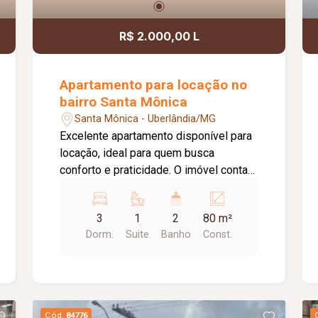
R$ 2.000,00 L
Apartamento para locação no
bairro Santa Mônica
Santa Mônica - Uberlândia/MG
Excelente apartamento disponível para
locação, ideal para quem busca
conforto e praticidade. O imóvel conta
com 03 quartos, sendo 01 suíte, sala
aconchegante, cozinha, 01 banheiro
3
1
2
80 m²
social, área de serviço e 01 vaga de
Dorm.
Suite
Banho
Const.
estacionamento. Ambientes bem
distribuídos, proporcionando
funcionalidade e comodidade para toda
a família.
Cód.
84776