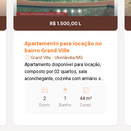
R$ 1.500,00 L
Apartamento para locação no
bairro Grand Ville
Grand Ville - Uberlândia/MG
Apartamento disponível para locação,
composto por 02 quartos, sala
aconchegante, cozinha com armário sob
a pia, área de serviço, 01 banheiro
social e 01 vaga de estacionamento. O
2
1
44 m²
edifício conta com elevador,
Dorm.
Banho
Const.
proporcionando mais praticidade no dia
a dia. O condomínio oferece uma
excelente infraestrutura de lazer e
segurança, com portaria 24 horas,