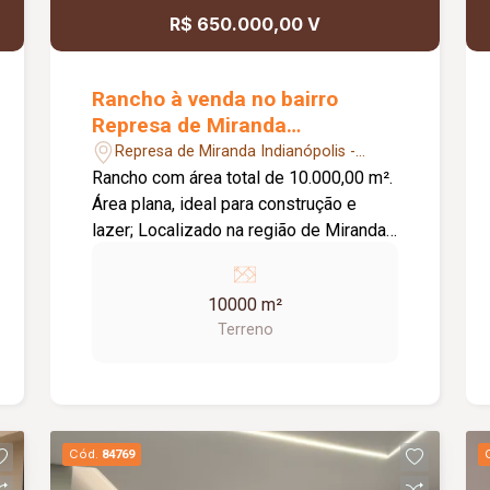
R$ 650.000,00 V
Rancho à venda no bairro
Represa de Miranda
Indianópolis
Represa de Miranda Indianópolis -
Indianópolis/MG
Rancho com área total de 10.000,00 m².
Área plana, ideal para construção e
lazer; Localizado na região de Miranda,
em Indianópolis; Apenas 3 km de
estrada de terra; Região com excelente
10000 m²
potencial de valorização;
Terreno
Cód.
84769