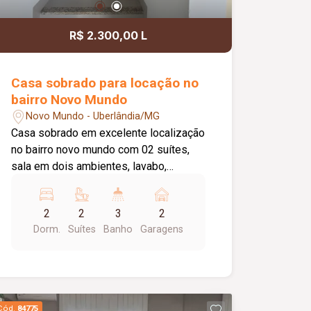
R$ 2.300,00 L
Casa sobrado para locação no
bairro Novo Mundo
Novo Mundo - Uberlândia/MG
Casa sobrado em excelente localização
no bairro novo mundo com 02 suítes,
sala em dois ambientes, lavabo,
cozinha toda planejada com armários,
Coocktop e suggar, área de lavanderia,
2
2
3
2
02 vagas de garagem, portão
Dorm.
Suítes
Banho
Garagens
eletrônico.
Cód.
84775