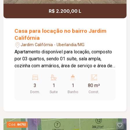
R$ 2.200,00 L
Casa para locação no bairro Jardim
Califórnia
Jardim Califórnia - Uberlandia/MG
Apartamento disponível para locação, composto
por 03 quartos, sendo 01 suíte, sala ampla,
cozinha com armários, área de serviço e área de
churrasqueira, proporcionando mais conforto e
praticidade para o dia a dia. O imóvel dispõe
3
1
1
80 m²
ainda de 02 vagas de estacionamento. O
Dorm.
Suite
Banho
Const.
condomínio oferece excelente infraestrutura de
lazer e segurança, com portaria 24 horas, quadra
esportiva, quiosque com churrasqueira, salão de
festas e playground, garantindo comodidade e
qualidade de vida para toda a família.
Cód.
84792