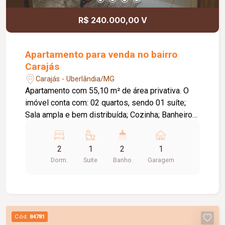
R$ 240.000,00 V
Apartamento para venda no bairro
Carajás
Carajás - Uberlândia/MG
Apartamento com 55,10 m² de área privativa. O
imóvel conta com: 02 quartos, sendo 01 suíte;
Sala ampla e bem distribuída; Cozinha; Banheiro
social; 01 vaga de garagem coberta; Diferenciais:
Completo em armários planejados nos quartos,
2
1
2
1
cozinha e banheiros; Localizado no 2º andar,
Dorm.
Suite
Banho
Garagem
proporcionando boa ventilação e iluminação
natural; Ambientes funcionais, modernos e
prontos para morar.
Cód.
84781