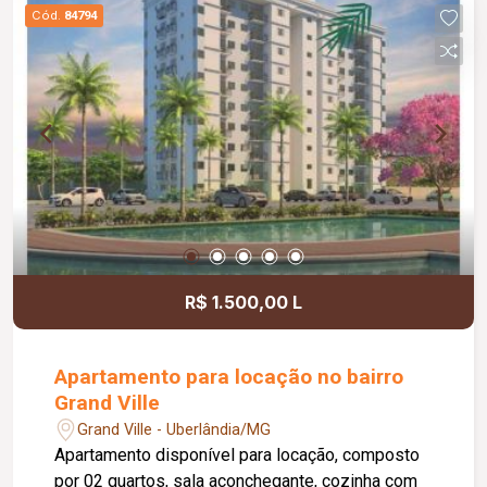
piso em cerâmica, garantindo fácil manutenção.
Cód.
84794
Uma excelente opção para quem busca conforto,
segurança e espaços amplos para toda a família.
R$ 1.500,00 L
Apartamento para locação no bairro
Grand Ville
Grand Ville - Uberlândia/MG
Apartamento disponível para locação, composto
por 02 quartos, sala aconchegante, cozinha com