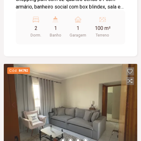
armário, banheiro social com box blindex, sala em
dois ambientes, cozinha com armário sob pia,
área de serviço, 01 vaga de garagem, câmeras de
2
1
1
100 m²
segurança.
Dorm.
Banho
Garagem
Terreno
Cód.
84782