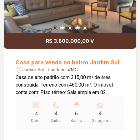
R$ 3.800.000,00 V
Casa para venda no bairro Jardim Sul
Jardim Sul - Uberlandia/MG
Casa de alto padrão com 315,00 m² de área
construída. Terreno com 460,00 m². O imóvel
conta com: Piso térreo: Sala ampla em 02
ambientes com pé-direito duplo; Sala de TV
independente; 01 suíte; Lavabo; Cozinha
4
4
6
4
espaçosa com despensa; Varanda gourmet
Dorm.
Suítes
Banho
Garagens
integrada com churrasqueira; Ofurô com deck;
Área de serviço completa; 04 vagas de garagem,
sendo 02 cobertas; Piso superior: 03 suítes,