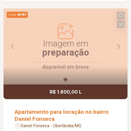
sendo 01 suíte máster com closet; Escritório;
Sacada; Diferenciais: Aquecimento solar; Energia
Cód.
84787
fotovoltaica; Marcenaria planejada em todos os
ambientes; Rebaixamento em gesso; Paisagismo
completo; Ar-condicionado; Área de lazer: Campo
de futebol; Quadra poliesportiva; Playground;
Imagem em
Ambientes amplos, sofisticados e planejados
preparação
para oferecer conforto, lazer e qualidade de vida
para toda a família.
disponível em breve
R$ 1.800,00 L
Apartamento para locação no bairro
Daniel Fonseca
Daniel Fonseca - Uberlândia/MG