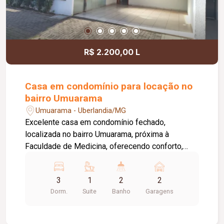
R$ 2.200,00 L
Casa em condomínio para locação no
bairro Umuarama
Umuarama - Uberlandia/MG
Excelente casa em condomínio fechado,
localizada no bairro Umuarama, próxima à
Faculdade de Medicina, oferecendo conforto,
segurança e praticidade. O condomínio conta com
portão e porteiro eletrônicos, câmeras de
3
1
2
2
segurança e sistema de monitoramento,
Dorm.
Suite
Banho
Garagens
proporcionando mais tranquilidade aos
moradores. O imóvel dispõe de 02 vagas de
garagem livres, sala ampla para 02 ambientes