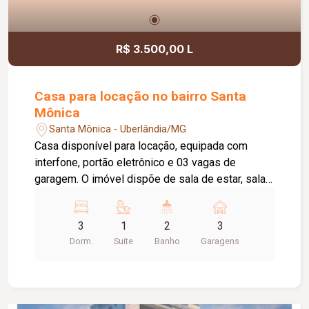
R$ 3.500,00 L
Casa para locação no bairro Santa
Mônica
Santa Mônica - Uberlândia/MG
Casa disponível para locação, equipada com
interfone, portão eletrônico e 03 vagas de
garagem. O imóvel dispõe de sala de estar, sala
de TV, sala de jantar, 03 quartos, sendo 02 com
armários embutidos e 01 suíte com box em
3
1
2
3
blindex e espelho, além de banheiro social
Dorm.
Suite
Banho
Garagens
completo. A cozinha conta com armários,
proporcionando mais praticidade no dia a dia, e a
lavanderia é independente, oferecendo maior
funcionalidade. Todos os ambientes possuem