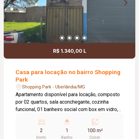
R$ 1.340,00 L
Casa para locação no bairro Shopping
Park
Shopping Park - Uberlândia/MG
Apartamento disponível para locação, composto
por 02 quartos, sala aconchegante, cozinha
funcional, 01 banheiro social com box em vidro,
área de serviço e 02 vagas de garagem. O imóvel
oferece um ambiente prático e confortável,
2
1
100 m²
sendo uma excelente opção para quem busca
Dorm.
Banho
Const.