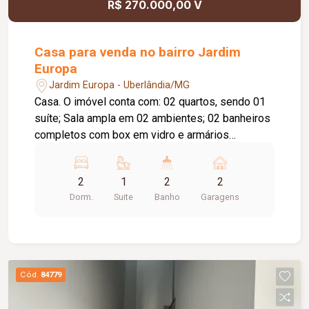
R$ 270.000,00 V
Casa para venda no bairro Jardim
Europa
Jardim Europa - Uberlândia/MG
Casa. O imóvel conta com: 02 quartos, sendo 01
suíte; Sala ampla em 02 ambientes; 02 banheiros
completos com box em vidro e armários
planejados; Cozinha com armários planejados;
Lavanderia independente; Área gourmet com
2
1
2
2
churrasqueira e pia; 02 vagas de garagem
Dorm.
Suite
Banho
Garagens
cobertas; Diferenciais: Armários planejados na
cozinha, nos quartos e nos banheiros; Teto
rebaixado em gesso na sala e no corredor dos
quartos; 02 claraboias, proporcionando excelente
iluminação natural e ventilação; Construção em
Cód.
84779
laje, oferecendo maior conforto térmico e
durabilidade; Portão eletrônico; Sistema de