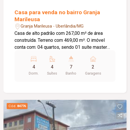
Casa para venda no bairro Granja
Marileusa
Granja Marileusa - Uberlândia/MG
Casa de alto padrão com 267,00 m² de área
construída. Terreno com 469,00 m². O imóvel
conta com: 04 quartos, sendo 01 suíte master
com closet e 01 suíte; 02 banheiros completos;
Lavabo; Sala de estar com pé-direito duplo
4
4
7
2
integrada à sala de jantar; Cozinha integrada com
Dorm.
Suítes
Banho
Garagens
armários planejados, torre quente e ilha;
Escritório; Área gourmet com churrasqueira
automatizada; Quintal gramado com árvores
frutíferas; 02 vagas de garagem cobertas;
Diferenciais: Projeto arquitetônico
Cód.
84776
contemporâneo em estilo industrial; Piso térreo
em porcelanato e piso superior em vinílico;
Escada com acabamento amadeirado Cumaru;