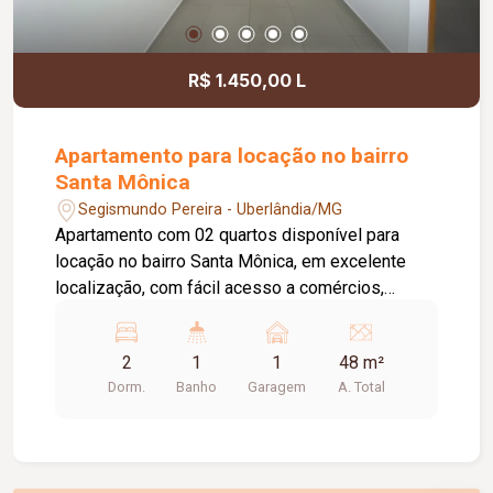
R$ 1.450,00 L
Apartamento para locação no bairro
Santa Mônica
Segismundo Pereira - Uberlândia/MG
Apartamento com 02 quartos disponível para
locação no bairro Santa Mônica, em excelente
localização, com fácil acesso a comércios,
supermercados, escolas e demais conveniências
da região. O imóvel dispõe de sala aconchegante,
2
1
1
48 m²
cozinha funcional, banheiro social, área de
Dorm.
Banho
Garagem
A. Total
serviço e 01 vaga de garagem, oferecendo
praticidade e conforto para o dia a dia. O valor do
aluguel já inclui a taxa de condomínio,
proporcionando mais comodidade, economia e