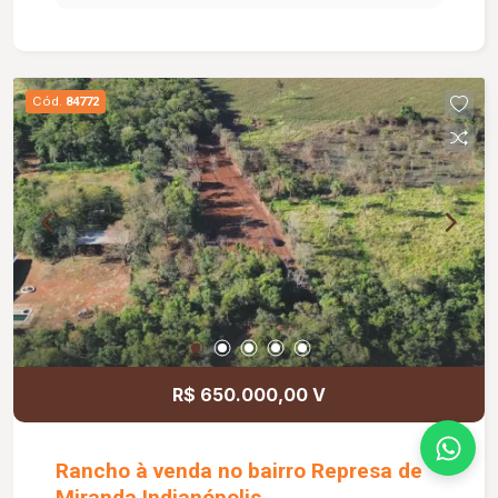
natural. A cozinha dispõe de armários, além de
área de serviço independente. O banheiro social
também é equipado com box em vidro e armário
sob a pia. O apartamento possui elevador e 01
Cód.
84772
vaga de estacionamento. O condomínio oferece
portaria 24 horas, salão de festas, academia,
playground e quadra esportiva, proporcionando
mais comodidade, segurança e qualidade de vida
para toda a família.
R$ 650.000,00 V
Rancho à venda no bairro Represa de
Miranda Indianópolis