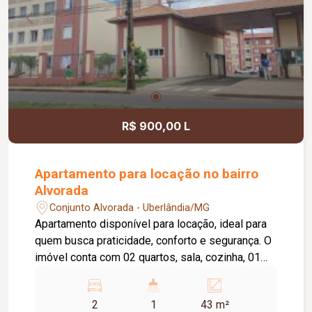
Sanitários Roca e metais Deca; Sistema de
energia fotovoltaica de 6.600 W; Água aquecida
em todas as torneiras, exceto no lavabo; Todos
os quartos e o escritório com ar-condicionado;
Janelas automatizadas; Automação residencial;
Sistema de irrigação automática dos jardins;
Ambientes amplos, integrados e com excelente
iluminação natural, proporcionando conforto,
R$ 900,00 L
funcionalidade e sofisticação.
Apartamento para locação no bairro
Alvorada
Conjunto Alvorada - Uberlândia/MG
Apartamento disponível para locação, ideal para
quem busca praticidade, conforto e segurança. O
imóvel conta com 02 quartos, sala, cozinha, 01
banheiro social, área de serviço e 01 vaga de
estacionamento, oferecendo ambientes
2
1
43 m²
funcionais e bem distribuídos para o dia a dia. O