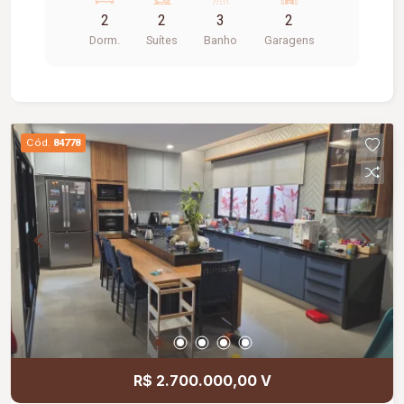
02 vagas de garagem, portão eletrônico.
2
2
3
2
Dorm.
Suítes
Banho
Garagens
Cód.
84778
R$ 2.700.000,00 V