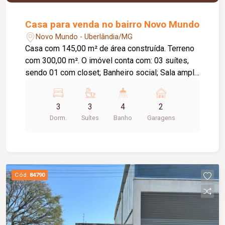
Casa para venda no bairro Novo Mundo
Novo Mundo - Uberlândia/MG
Casa com 145,00 m² de área construída. Terreno
com 300,00 m². O imóvel conta com: 03 suítes,
sendo 01 com closet; Banheiro social; Sala ampla
em 02 ambientes; Escritório amplo; Cozinha
ampla; Área de serviço/lavanderia; Área gourmet
3
3
4
2
com churrasqueira; Piscina aquecida com
Dorm.
Suítes
Banho
Garagens
cascata; 02 vagas de garagem cobertas;
Diferenciais: Armários planejados nos ambientes;
Pontos para instalação de ar-condicionado;
Iluminação em LED; Piso em porcelanato;
Ambientes modernos, amplos e bem
Cód.
84790
distribuídos; Excelente localização.