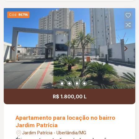
com jardim de inverno, hall de circulação, 03
quartos, sendo 02 com armários embutidos e 01
Cód.
84796
suíte com claraboia. Os banheiros social e da
suíte possuem box em blindex, armários,
espelhos e chuveiros. A cozinha é planejada com
armários, a área de serviço é separada, coberta e
conta com armário, oferecendo maior praticidade.
A casa possui ainda uma agradável varanda
gourmet com churrasqueira e entrada
independente pela garagem. A sala e os quartos
são equipados com ventiladores de teto, e todos
os ambientes possuem piso em cerâmica. Com
área útil aproximada de 107 m², este imóvel é
R$ 1.800,00 L
uma excelente opção para quem busca conforto,
funcionalidade e uma localização privilegiada.
Apartamento para locação no bairro
Jardim Patrícia
Jardim Patrícia - Uberlândia/MG