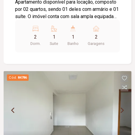
Apartamento disponível para locação, composto
por 02 quartos, sendo 01 deles com armário e 01
suíte. O imóvel conta com sala ampla equipada
com painel para TV, sacada, cozinha com
armários, cooktop e sugar, área de serviço com
2
1
1
2
armário, banheiro social com box em vidro e
Dorm.
Suite
Banho
Garagens
armário. Possui ainda 02 vagas de garagem,
oferecendo praticidade e comodidade para o dia
a dia. Excelente opção para quem busca conforto,
funcionalidade e uma ótima estrutura.
Cód.
84786