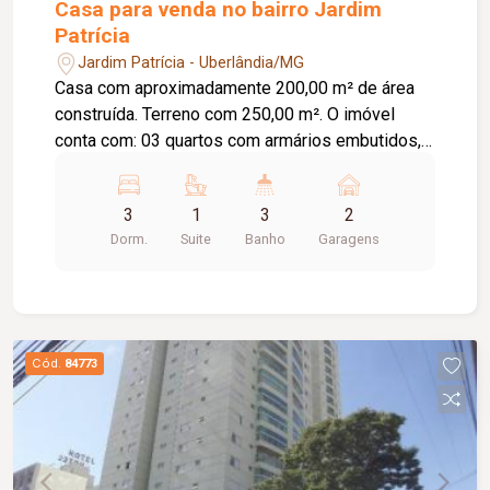
Casa para venda no bairro Jardim
Patrícia
Jardim Patrícia - Uberlândia/MG
Casa com aproximadamente 200,00 m² de área
construída. Terreno com 250,00 m². O imóvel
conta com: 03 quartos com armários embutidos,
sendo 01 suíte; Sala ampla em 02 ambientes;
Lavabo; Banheiro social; Cozinha com armários
3
1
3
2
embutidos; Área de serviço; Espaço gourmet com
Dorm.
Suite
Banho
Garagens
churrasqueira, balcão e painel para TV; 02 vagas
de garagem; Diferenciais: Marcenaria completa;
Teto rebaixado em gesso; Piso em porcelanato;
Ambientes amplos, modernos e bem
distribuídos, proporcionando conforto,
Cód.
84773
funcionalidade e excelente padrão de
acabamento.