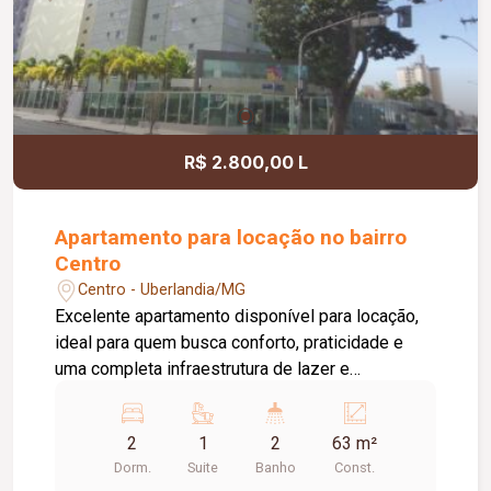
R$ 2.800,00 L
Apartamento para locação no bairro
Centro
Centro - Uberlandia/MG
Excelente apartamento disponível para locação,
ideal para quem busca conforto, praticidade e
uma completa infraestrutura de lazer e
segurança. O imóvel conta com 02 quartos com
armários, sendo 01 suíte. O banheiro da suíte
2
1
2
63 m²
possui box em vidro e armário sob a pia. A sala é
Dorm.
Suite
Banho
Const.
ampla, conta com sacada e excelente iluminação