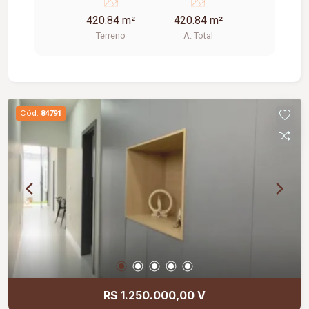
Excelente opção para construção residencial;
420.84 m²
420.84 m²
Local com alto potencial de valorização
Terreno
A. Total
imobiliária; Ideal para quem busca exclusividade,
qualidade de vida e a oportunidade de construir
um lar personalizado em um ambiente planejado.
Cód.
84791
R$ 1.250.000,00 V