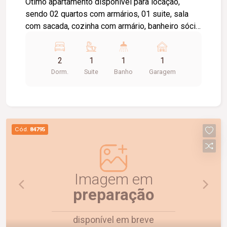
Ótimo apartamento disponível para locação,
sendo 02 quartos com armários, 01 suite, sala
com sacada, cozinha com armário, banheiro sócia
com box e armário, área de serviço com armário,
elevador privativo, 01 vaga de estacionamento,
2
1
1
1
portaria 24 horas, piscina, academia, quiosque
Dorm.
Suite
Banho
Garagem
com churrasqueira, salão de festas, playground,
brinquedoteca, área pet, espaço verde.Valor de
condomínio Incluso no valor do aluguel.
Cód.
84795
Imagem em
preparação
disponível em breve