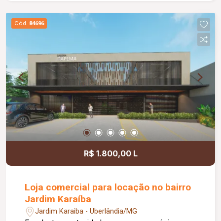
energia elétrica e água, proporcionando mais
comodidade e autonomia para as operações do
Cód.
84696
dia a dia. Conta ainda com estacionamento
rotativo para aproximadamente 05 veículos e 05
motocicletas, área ajardinada e uma excelente
vista, criando um ambiente agradável para
clientes e colaboradores. Um espaço estratégico,
confortável e preparado para impulsionar o
crescimento do seu negócio.
R$ 1.800,00 L
Loja comercial para locação no bairro
Jardim Karaíba
Jardim Karaiba - Uberlândia/MG