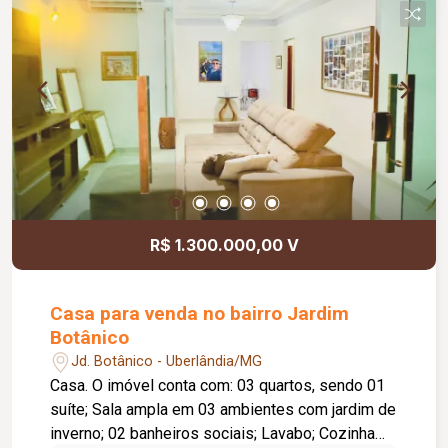
rotativo para aproximadamente 05 veículos e 05
motocicletas, área ajardinada e uma excelente
vista, criando um ambiente agradável para
clientes e colaboradores. Um espaço estratégico,
confortável e preparado para impulsionar o
crescimento do seu negócio.
R$ 1.300.000,00 V
Casa para venda no bairro Jardim
Botânico
Jd. Botânico - Uberlândia/MG
Casa. O imóvel conta com: 03 quartos, sendo 01
suíte; Sala ampla em 03 ambientes com jardim de
inverno; 02 banheiros sociais; Lavabo; Cozinha