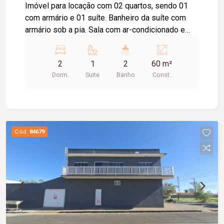
Imóvel para locação com 02 quartos, sendo 01
com armário e 01 suíte. Banheiro da suíte com
armário sob a pia. Sala com ar-condicionado e
sacada. Cozinha com armário sob a pia. Área de
serviço. 01 banheiro social com armário sob a
2
1
2
60 m²
pia. Prédio com elevador e 01 vaga de
Dorm.
Suite
Banho
Const.
estacionamento.
Cód.
84679