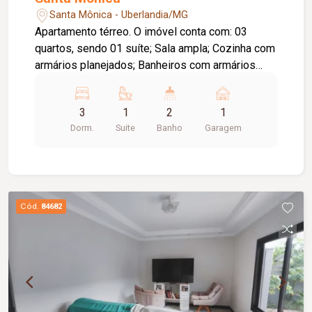
Santa Mônica - Uberlandia/MG
Apartamento térreo. O imóvel conta com: 03
quartos, sendo 01 suíte; Sala ampla; Cozinha com
armários planejados; Banheiros com armários
planejados; 01 quarto com armário; 01 vaga de
garagem; Diferenciais: Apartamento térreo;
3
1
2
1
Excelente localização, proporcionando fácil
Dorm.
Suite
Banho
Garagem
acesso a comércios, serviços, restaurantes e às
principais vias da cidade; Ambientes bem
distribuídos, oferecendo conforto e praticidade
para toda a família.
Cód.
84682