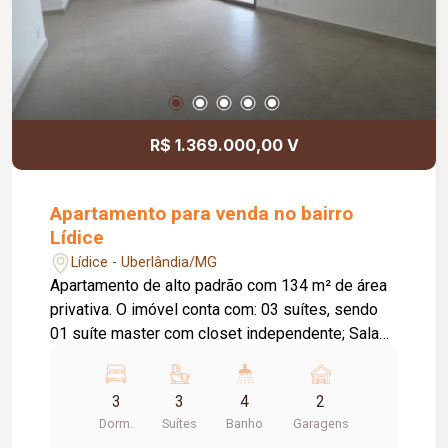
sociais e 01 elevador de serviço; Diferenciais:
Todos os banheiros com iluminação e ventilação
natural; Dormitórios com janelas integradas e
persianas de enrolar; Acesso social e de serviço
independentes; Infraestrutura pronta para
instalação de ar-condicionado; Projeto moderno
R$ 1.369.000,00 V
com excelente distribuição dos ambientes,
proporcionando conforto, sofisticação e
qualidade de vida em um dos endereços mais
Apartamento para venda no bairro
valorizados de Uberlândia.
Lídice
Lídice - Uberlândia/MG
Apartamento de alto padrão com 134 m² de área
privativa. O imóvel conta com: 03 suítes, sendo
01 suíte master com closet independente; Sala
em 02 ambientes; Lavabo; Varanda gourmet
ampla com bancada; Cozinha ampla e integrada;
3
3
4
2
Hall de circulação com espaço para roupeiro;
Dorm.
Suítes
Banho
Garagens
Lavanderia; Despensa; 02 vagas de garagem