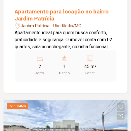
Apartamento para locação no bairro
Jardim Patrícia
Jardim Patrícia - Uberlândia/MG
Apartamento ideal para quem busca conforto,
praticidade e segurança. O imóvel conta com 02
quartos, sala aconchegante, cozinha funcional,
área de serviço, 01 banheiro social e 01 vaga de
estacionamento. O condomínio oferece uma
2
1
45 m²
excelente estrutura de lazer e comodidade, com
Dorm.
Banho
Const.
portaria 24 horas, piscina, playground e salão de
festas, proporcionando mais tranquilidade e
qualidade de vida para toda a família. Uma ótima
oportunidade para morar em um ambiente seguro,
confortável e com opções de lazer para
Cód.
84687
aproveitar todos os momentos.