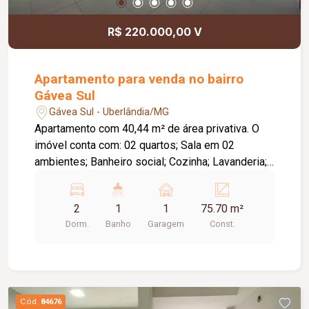
R$ 220.000,00 V
Apartamento para venda no bairro
Gávea Sul
Gávea Sul - Uberlândia/MG
Apartamento com 40,44 m² de área privativa. O
imóvel conta com: 02 quartos; Sala em 02
ambientes; Banheiro social; Cozinha; Lavanderia;
01 vaga de garagem; O condomínio oferece:
Portaria 24 horas; Portões eletrônicos; Interfone;
2
1
1
75.70 m²
Câmeras de segurança; Sistema de alarme; Salão
Dorm.
Banho
Garagem
Const.
de festas; Playground; Mercadinho; Gás
canalizado; 02 elevadores; Diferenciais: Piso em
porcelanato e laminado de madeira; Bancadas em
granito; Ambientes funcionais e bem distribuídos,
proporcionando conforto e praticidade.
Cód.
84676