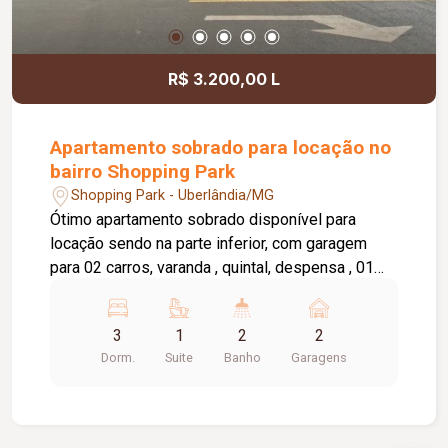
R$ 3.200,00 L
Apartamento sobrado para locação no
bairro Shopping Park
Shopping Park - Uberlândia/MG
Ótimo apartamento sobrado disponível para
locação sendo na parte inferior, com garagem
para 02 carros, varanda , quintal, despensa , 01
banheiro, 01 sala. Parte superior com 03 quartos,
01 quarto com 01 guarda roupa, 01 suite, sacada,
3
1
2
2
02 salas, cozinha com armário sob a pia,
Dorm.
Suite
Banho
Garagens
lavanderia, banheiro social e da suite com box,
sacada em volta do apartamento. Água incluso no
valor de aluguel.