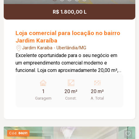
R$ 1.800,00 L
Loja comercial para locação no bairro
Jardim Karaíba
Jardim Karaiba - Uberlândia/MG
Excelente oportunidade para o seu negócio em
um empreendimento comercial moderno e
funcional. Loja com aproximadamente 20,00 m²,
ideal para diversos segmentos que buscam um
espaço prático, bem estruturado e pronto para
1
20 m²
20 m²
receber clientes. O empreendimento oferece uma
Garagem
Const.
A. Total
completa infraestrutura compartilhada, contando
com banheiros e vestiários, copa/cozinha de
apoio, pequeno depósito e medição individual de
energia elétrica e água, proporcionando mais
comodidade e autonomia para as operações do
Cód.
84691
dia a dia. Conta ainda com estacionamento