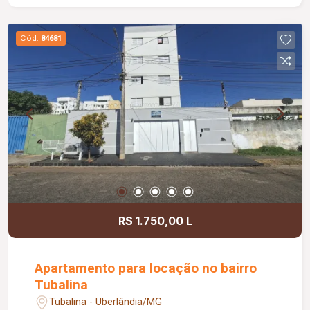
com rodapés embutidos; Estrutura metálica em
alumínio; Persianas com cortinas elétricas em
Cód.
84681
todos os quartos; Portão basculante em alumínio
com 4,00 metros; Piscina de 2,50 x 6,00 metros;
Pergolado em aroeira e ipê; Aquecimento solar
em todas as torneiras e chuveiros; Projeto
moderno com ambientes amplos, integrados e
excelente padrão de acabamento.
R$ 1.750,00 L
Apartamento para locação no bairro
Tubalina
Tubalina - Uberlândia/MG