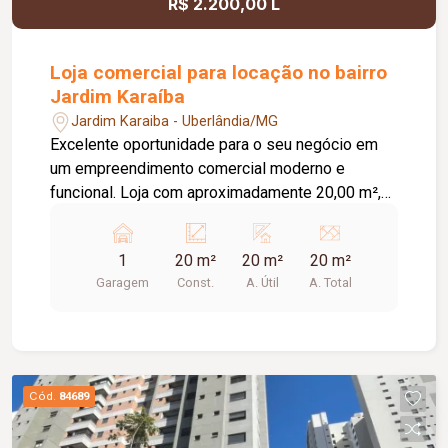
R$ 2.200,00 L
Loja comercial para locação no bairro
Jardim Karaíba
Jardim Karaiba - Uberlândia/MG
Excelente oportunidade para o seu negócio em
um empreendimento comercial moderno e
funcional. Loja com aproximadamente 20,00 m²,
ideal para diversos segmentos que buscam um
espaço prático, bem estruturado e pronto para
1
20 m²
20 m²
20 m²
receber clientes. O empreendimento oferece uma
Garagem
Const.
A. Útil
A. Total
completa infraestrutura compartilhada, contando
com banheiros e vestiários, copa/cozinha de
apoio, pequeno depósito e medição individual de
energia elétrica e água, proporcionando mais
comodidade e autonomia para as operações do
Cód.
84689
dia a dia. Conta ainda com estacionamento
rotativo para aproximadamente 05 veículos e 05