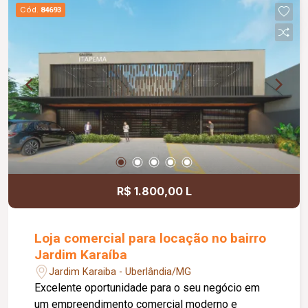
comodidade e autonomia para as operações do
Cód.
84693
dia a dia. Conta ainda com estacionamento
rotativo para aproximadamente 05 veículos e 05
motocicletas, área ajardinada e uma excelente
vista, criando um ambiente agradável para
clientes e colaboradores. Um espaço estratégico,
confortável e preparado para impulsionar o
crescimento do seu negócio.
R$ 1.800,00 L
Loja comercial para locação no bairro
Jardim Karaíba
Jardim Karaiba - Uberlândia/MG
Excelente oportunidade para o seu negócio em
um empreendimento comercial moderno e