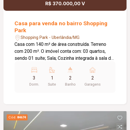
R$ 370.000,00 V
Casa para venda no bairro Shopping
Park
Shopping Park - Uberlândia/MG
Casa com 140 m² de área construída. Terreno
com 200 m². O imóvel conta com: 03 quartos,
sendo 01 suíte; Sala; Cozinha integrada à sala de
jantar; Jardim de inverno; Varanda gourmet em `L`;
Lavanderia independente e coberta; Diferenciais:
3
1
2
2
Imóvel recém-reformado, em fase final de
Dorm.
Suite
Banho
Garagens
acabamento; Varanda gourmet ampla, ideal para
receber familiares e amigos; Ambientes bem
distribuídos, proporcionando conforto e
praticidade. Informações complementares: Valor
de venda: R$ 370.000,00.
Cód.
84674