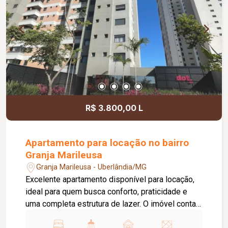
motocicletas, área ajardinada e uma excelente
vista, criando um ambiente agradável para
clientes e colaboradores. Um espaço estratégico,
confortável e preparado para impulsionar o
crescimento do seu negócio.
R$ 3.800,00 L
Apartamento para locação no bairro
Granja Marileusa
Granja Marileusa - Uberlândia/MG
Excelente apartamento disponível para locação,
ideal para quem busca conforto, praticidade e
uma completa estrutura de lazer. O imóvel conta
com 01 quarto com armário, 01 banheiro social