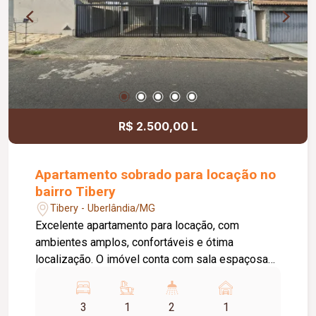
R$ 2.500,00 L
Apartamento sobrado para locação no
bairro Tibery
Tibery - Uberlândia/MG
Excelente apartamento para locação, com
ambientes amplos, confortáveis e ótima
localização. O imóvel conta com sala espaçosa
com sacada, cozinha equipada com armários,
cooktop e mesa fixa em pedra, além de área de
3
1
2
1
serviço ampla e funcional. São 03 quartos, sendo