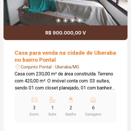
R$ 900.000,00 V
Casa para venda na cidade de Uberaba
no bairro Pontal
Conjunto Pontal - Uberaba/MG
Casa com 230,00 m² de área construída. Terreno
com 420,00 m². O imóvel conta com: 03 suítes,
sendo 01 com closet planejado, 01 com banheira
de hidromassagem e 01 com sauna; Sala de TV;
Lavabo; Cozinha americana com móveis
3
1
2
6
planejados; Despensa integrada à lavanderia;
Dorm.
Suite
Banho
Garagens
Área gourmet com piscina; Espaço para
academia; 06 vagas de garagem; Diferenciais:
Imóvel recém-reformado; Piso em porcelanato