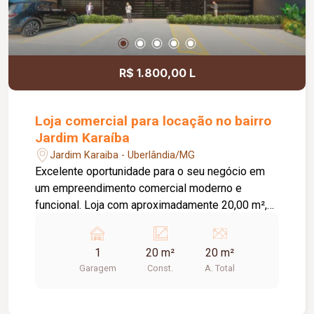
R$ 1.800,00 L
Loja comercial para locação no bairro
Jardim Karaíba
Jardim Karaiba - Uberlândia/MG
Excelente oportunidade para o seu negócio em
um empreendimento comercial moderno e
funcional. Loja com aproximadamente 20,00 m²,
ideal para diversos segmentos que buscam um
espaço prático, bem estruturado e pronto para
1
20 m²
20 m²
receber clientes. O empreendimento oferece uma
Garagem
Const.
A. Total
completa infraestrutura compartilhada, contando
com banheiros e vestiários, copa/cozinha de
apoio, pequeno depósito e medição individual de