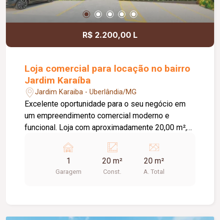
R$ 2.200,00 L
Loja comercial para locação no bairro
Jardim Karaíba
Jardim Karaiba - Uberlândia/MG
Excelente oportunidade para o seu negócio em
um empreendimento comercial moderno e
funcional. Loja com aproximadamente 20,00 m²,
ideal para diversos segmentos que buscam um
espaço prático, bem estruturado e pronto para
1
20 m²
20 m²
receber clientes. O empreendimento oferece uma
Garagem
Const.
A. Total
completa infraestrutura compartilhada, contando
com banheiros e vestiários, copa/cozinha de
apoio, pequeno depósito e medição individual de
energia elétrica e água, proporcionando mais