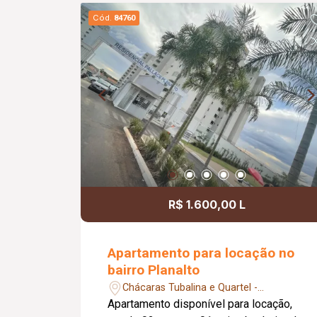
construção; Casa: 01 vaga de garagem;
Cód.
84760
Sala com pé-direito duplo; 03 quartos,
sendo 02 suítes; Banheiro social;
Cozinha; Lavanderia; Área gourmet com
churrasqueira; Piso em porcelanato;
Aproximadamente 170,00 m² de
construção; Diferenciais: Excelente
opção para quem busca unir moradia e
geração de renda; Imóvel com espaços
amplos e bem distribuídos.
R$ 1.600,00 L
Apartamento para locação no
bairro Planalto
Chácaras Tubalina e Quartel -
Uberlândia/MG
Apartamento disponível para locação,