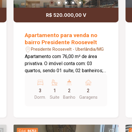
R$ 520.000,00 V
Apartamento para venda no
bairro Presidente Roosevelt
Presidente Roosevelt - Uberlândia/MG
Apartamento com 76,00 m² de área
privativa. O imóvel conta com: 03
quartos, sendo 01 suíte; 02 banheiros;
Sala e ambientes bem distribuídos; 02
vagas de garagem; O condomínio
3
1
2
2
oferece: Piscina; Academia; Salão de
Dorm.
Suite
Banho
Garagens
festas; Espaço gourmet; Playground;
Quadra esportiva; Diferenciais:
Empreendimento com entrega prevista
para julho de 2027; Condomínio com
área de lazer completa, proporcionando
Cód.
84753