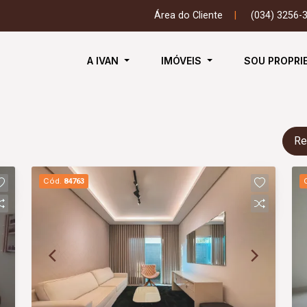
Área do Cliente
|
(034) 3256-
A IVAN
IMÓVEIS
SOU PROPRI
Re
Cód.
84763