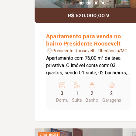
R$ 520.000,00 V
Apartamento para venda no
bairro Presidente Roosevelt
Presidente Roosevelt - Uberlândia/MG
Apartamento com 76,00 m² de área
privativa. O imóvel conta com: 03
quartos, sendo 01 suíte; 02 banheiros;
Sala com ambientes bem distribuídos;
02 vagas de garagem; O condomínio
3
1
2
2
oferece: Piscina; Academia; Salão de
Dorm.
Suite
Banho
Garagens
festas; Espaço gourmet; Playground;
Quadra esportiva; Diferenciais: Unidade
disponível em empreendimento com
entrega prevista para julho de 2027;
Condomínio com lazer completo,
Cód.
84754