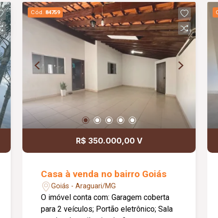
Diferenciais: Energia fotovoltaica; Será
Cód.
84759
vendida mobiliada, incluindo sofás,
mesa de jantar, tapetes, cozinha
equipada, geladeira, adega para vinhos
e área gourmet completa; Ambientes
amplos, modernos e planejados para
proporcionar conforto e praticidade. O
condomínio oferece: Segurança;
Estrutura completa de lazer; Excelente
oportunidade para quem busca morar
com qualidade de vida, conforto e
exclusividade em condomínio fechado.
R$ 350.000,00 V
Casa à venda no bairro Goiás
Goiás - Araguari/MG
O imóvel conta com: Garagem coberta
para 2 veículos; Portão eletrônico; Sala