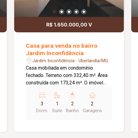
R$ 1.650.000,00 V
Casa para venda no bairro
Jardim Inconfidência
Jardim Inconfidência - Uberlandia/MG
Casa mobiliada em condomínio
fechado. Terreno com 332,40 m². Área
construída com 173,24 m². O imóvel
conta com: 03 quartos, sendo 01 suíte
com closet; Todos os quartos
3
1
2
2
climatizados; Sala de estar; Sala de TV;
Dorm.
Suite
Banho
Garagens
Sala de jantar; Cozinha completa;
Lavanderia; Área gourmet com
churrasqueira e lavabo; Piscina
aquecida; 02 vagas de garagem;