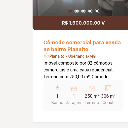
R$ 1.600.000,00 V
Cômodo comercial para venda
no bairro Planalto
Planalto - Uberlândia/MG
Imóvel composto por 02 cômodos
comerciais e uma casa residencial.
Terreno com 250,00 m². Cômodo
Comercial 01: Parte térrea e primeiro
piso; Porta de aço; Banheiro; Piso em
1
1
250 m²
306 m²
cerâmica; Aproximadamente 68,00 m²
Banho
Garagem
Terreno
Const.
de construção; Cômodo Comercial 02:
Parte térrea e primeiro piso; Porta de
aço; Banheiro; Piso em cerâmica;
Aproximadamente 68,00 m² de