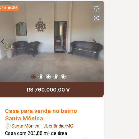
Projeto moderno e funcional; Excelente
Cód.
84758
opção para quem busca conforto,
praticidade e um imóvel novo.
R$ 760.000,00 V
Casa para venda no bairro
Santa Mônica
Santa Mônica - Uberlândia/MG
Casa com 203,88 m² de área