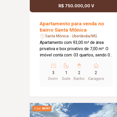
oportunidade para morar em um imóvel
R$ 750.000,00 V
funcional, bem distribuído e localizado
em um condomínio com ótima
infraestrutura. Agende sua visita!
Apartamento para venda no
bairro Santa Mônica
Santa Mônica - Uberlândia/MG
Apartamento com 93,00 m² de área
privativa e box privativo de 7,00 m². O
imóvel conta com: 03 quartos, sendo 01
suíte; Escritório planejado; Sala em 02
ambientes; Varanda gourmet com
3
1
2
2
fechamento em vidro; Churrasqueira a
Dorm.
Suite
Banho
Garagens
gás; Cozinha planejada; Lavanderia;
Banheiro social; 02 vagas de garagem;
Diferenciais: Apartamento novo, com
apenas 02 anos de uso; Localizado no
9º e último andar, com sol da manhã;
Cód.
84747
Vista livre e privilegiada; Excelente