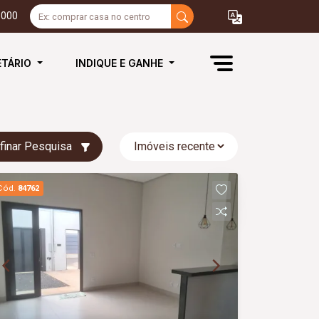
3000
ETÁRIO
INDIQUE E GANHE
finar Pesquisa
Cód.
84762