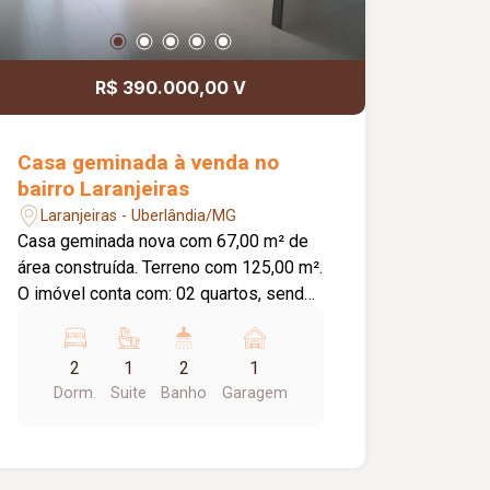
R$ 390.000,00 V
Casa geminada à venda no
bairro Laranjeiras
Laranjeiras - Uberlândia/MG
Casa geminada nova com 67,00 m² de
área construída. Terreno com 125,00 m².
O imóvel conta com: 02 quartos, sendo
01 suíte; Sala e cozinha integradas com
pé-direito de 3,50 m; Banheiro social;
2
1
2
1
Área de serviço; Garagem; Diferenciais:
Dorm.
Suite
Banho
Garagem
Infraestrutura pronta para instalação de
ar-condicionado na sala e nos quartos;
Rede de água quente preparada para
aquecimento nos banheiros e cozinha;