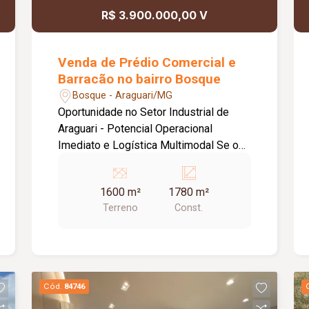
R$ 3.900.000,00 V
Venda de Prédio Comercial e
Barracão no bairro Bosque
Bosque - Araguari/MG
Oportunidade no Setor Industrial de
Araguari - Potencial Operacional
Imediato e Logística Multimodal Se o
crescimento da sua empresa exige
visibilidade estratégica, eficiência de
1600 m²
1780 m²
fluxo operacional e infraestrutura
Terreno
Const.
pronta, este ativo imobiliário entrega a
solução definitiva. Com localização
privilegiada no coração do Setor
Industrial de Araguari, o imóvel está
estrategicamente situado no principal
Cód.
84746
vetor de acesso e escoamento da