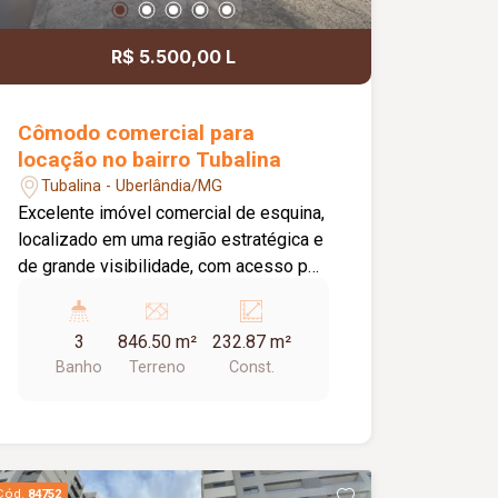
R$ 5.500,00 L
Cômodo comercial para
locação no bairro Tubalina
Tubalina - Uberlândia/MG
Excelente imóvel comercial de esquina,
localizado em uma região estratégica e
de grande visibilidade, com acesso por
02 ruas, facilitando a entrada e saída de
clientes, fornecedores e veículos. O
3
846.50 m²
232.87 m²
imóvel conta com um amplo salão de
Banho
Terreno
Const.
aproximadamente 80 m², com frente
para a rua e 02 portas de aço,
oferecendo excelente exposição para
diversos tipos de negócios. Dispõe
ainda de cozinha, 03 banheiros,
Cód.
84752