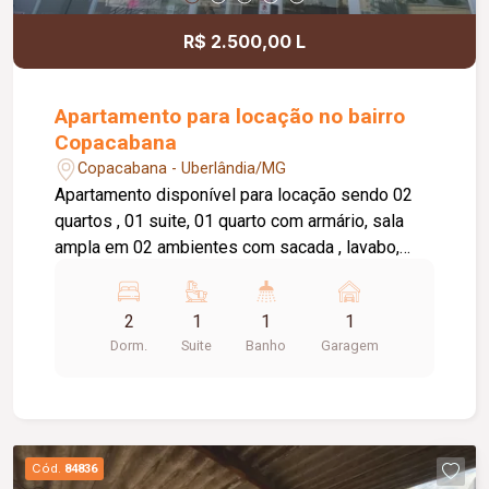
R$ 2.500,00 L
Apartamento para locação no bairro
Copacabana
Copacabana - Uberlândia/MG
Apartamento disponível para locação sendo 02
quartos , 01 suite, 01 quarto com armário, sala
ampla em 02 ambientes com sacada , lavabo,
cozinha com armário, área de serviço, banheiro
social com box e armário, elevador privativo, 01
2
1
1
1
vaga de garagem, portaria 24 horas,
Dorm.
Suite
Banho
Garagem
brinquedoteca, salão de festas.
Cód.
84836