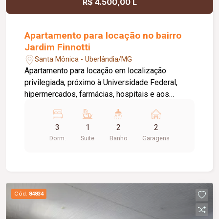
R$ 4.500,00 L
Apartamento para locação no bairro
Jardim Finnotti
Santa Mônica - Uberlândia/MG
Apartamento para locação em localização
privilegiada, próximo à Universidade Federal,
hipermercados, farmácias, hospitais e aos
principais serviços da região. O imóvel conta com
03 quartos, sendo 01 suíte ampla com closet,
3
1
2
2
oferecendo conforto e praticidade para toda a
Dorm.
Suite
Banho
Garagens
família. Possui sala espaçosa com vista livre,
ambientes bem distribuídos e excelente
iluminação natural. Destaque para a varanda
gourmet com churrasqueira, ideal para momentos
de lazer e confraternização. O apartamento
Cód.
84834
dispõe ainda de elevador e 02 vagas de
garagem.