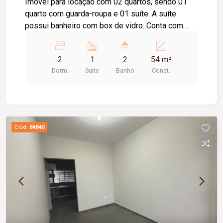
Imóvel para locação com 02 quartos, sendo 01
quarto com guarda-roupa e 01 suíte. A suíte
possui banheiro com box de vidro. Conta com
sala, cozinha equipada com cooktop e suggar,
área de serviço, 01 banheiro social e 02 vagas de
2
1
2
54 m²
estacionamento.
Dorm.
Suite
Banho
Const.
Cód.
84840