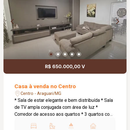
monitoramento; Cerca concertina; Acabamentos
atualizados; Ambientes amplos, modernos e bem
distribuídos. Informações complementares: Valor
de venda: R$ 1.250.000,00.
R$ 650.000,00 V
Casa à venda no Centro
Centro - Araguari/MG
* Sala de estar elegante e bem distribuída * Sala
de TV ampla conjugada com área de luz *
Corredor de acesso aos quartos * 3 quartos com
suíte, sendo: * Suíte master com armários
planejados e banheira de hidromassagem * 1