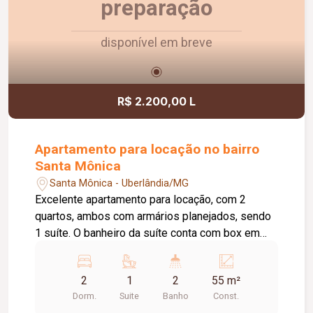
preparação
disponível em breve
R$ 2.200,00 L
Apartamento para locação no bairro
Santa Mônica
Santa Mônica - Uberlândia/MG
Excelente apartamento para locação, com 2
quartos, ambos com armários planejados, sendo
1 suíte. O banheiro da suíte conta com box em
vidro e armário sob a pia. O imóvel possui sala
ampla e bem iluminada, sacada com
2
1
2
55 m²
churrasqueira, cozinha com armários planejados e
Dorm.
Suite
Banho
Const.
cooktop, área de serviço com armário e banheiro