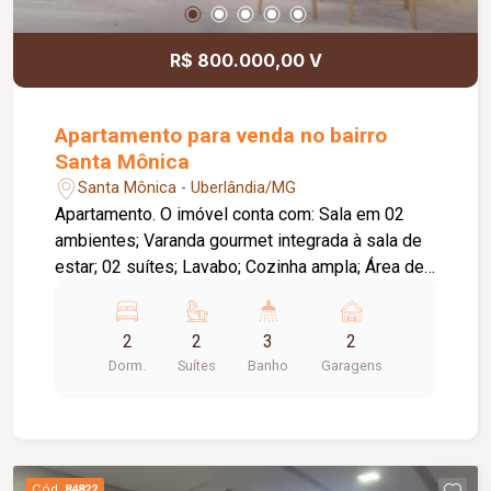
R$ 800.000,00 V
Apartamento para venda no bairro
Santa Mônica
Santa Mônica - Uberlândia/MG
Apartamento. O imóvel conta com: Sala em 02
ambientes; Varanda gourmet integrada à sala de
estar; 02 suítes; Lavabo; Cozinha ampla; Área de
serviço; Laje técnica; 02 vagas de garagem;
Diferenciais: Upgrades inclusos na venda;
2
2
3
2
Tomadas preparadas para instalação de ar-
Dorm.
Suítes
Banho
Garagens
condicionado em todos os cômodos; Varanda
gourmet integrada e aberta para a sala de estar; O
empreendimento oferece: Piscina; Deck;
Churrasqueira; Horta; Pet place; Quadra de
squash; Quadra poliesportiva; Salão de festas;
Cód.
84822