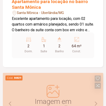
Apartamento para locação no bairro
Santa Mônica
Santa Mônica - Uberlândia/MG
Excelente apartamento para locação, com 02
quartos com armários planejados, sendo 01 suíte.
O banheiro da suíte conta com box em vidro e
armário sob a pia. O imóvel possui sala ampla e
bem iluminada, sacada com churrasqueira,
2
1
2
64 m²
cozinha com armários planejados e cooktop, área
Dorm.
Suite
Banho
Const.
de serviço com armário e 01 banheiro social com
box em vidro e armário sob a pia. O condomínio
oferece elevador e academia. O apartamento
dispõe ainda de 01 vaga de garagem com
capacidade para 02 carros. Um imóvel
Cód.
84829
confortável, funcional e pronto para morar.
Agende uma visita e conheça!
Imagem em