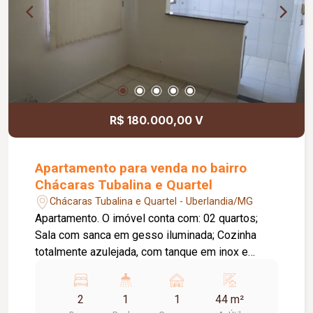
R$ 180.000,00 V
Apartamento para venda no bairro
Chácaras Tubalina e Quartel
Chácaras Tubalina e Quartel - Uberlandia/MG
Apartamento. O imóvel conta com: 02 quartos;
Sala com sanca em gesso iluminada; Cozinha
totalmente azulejada, com tanque em inox e
armários sob a pia e o tanque; Banheiro moderno
com box e revestimento em azulejo; Persianas
2
1
1
44 m²
nos quartos e na sala; Garagem coberta; O