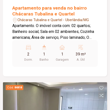
Apartamento para venda no bairro
Chácaras Tubalina e Quartel
Chácaras Tubalina e Quartel - Uberlândia/MG
Apartamento. O imóvel conta com: 02 quartos;
Banheiro social; Sala em 02 ambientes; Cozinha
americana; Área de serviço; Piso laminado; O
condomínio oferece: Área de lazer completa e
equipada; Ambientes funcionais e bem
2
1
1
39 m²
distribuídos.
Dorm.
Banho
Garagem
A. Útil
Cód.
84818