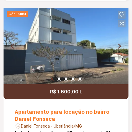
Cód.
84841
R$ 1.600,00 L
Apartamento para locação no bairro
Daniel Fonseca
Daniel Fonseca - Uberlândia/MG