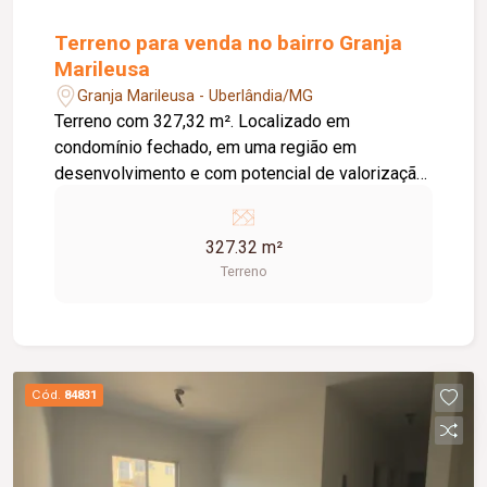
Terreno para venda no bairro Granja
Marileusa
Granja Marileusa - Uberlândia/MG
Terreno com 327,32 m². Localizado em
condomínio fechado, em uma região em
desenvolvimento e com potencial de valorização.
Condomínio fechado; Terreno com boa área para
construção; Região em expansão e crescimento;
327.32 m²
Excelente opção para construção residencial ou
Terreno
investimento.
Cód.
84831