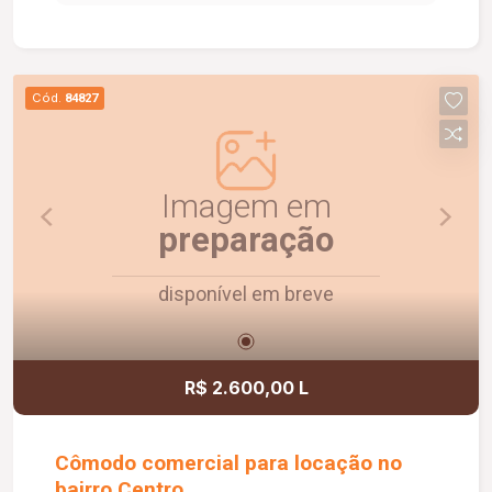
social com box em vidro e armário sob a pia. O
condomínio oferece elevador e academia. O
apartamento dispõe ainda de 1 vaga de garagem
com capacidade para 2 carros. Um imóvel
Cód.
84827
confortável, funcional e pronto para morar.
Agende uma visita e conheça!
Imagem em
preparação
disponível em breve
R$ 2.600,00 L
Cômodo comercial para locação no
bairro Centro