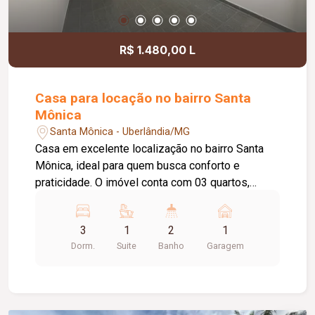
R$ 1.480,00 L
Casa para locação no bairro Santa
Mônica
Santa Mônica - Uberlândia/MG
Casa em excelente localização no bairro Santa
Mônica, ideal para quem busca conforto e
praticidade. O imóvel conta com 03 quartos,
sendo 01 suíte, banheiro social, sala de estar
aconchegante e cozinha equipada com armário
3
1
2
1
sob a pia. Possui ainda área de lavanderia e 01
Dorm.
Suite
Banho
Garagem
vaga de garagem coberta. Ótima opção para
moradia, em uma região valorizada, com fácil
acesso a comércios, serviços e demais
conveniências.