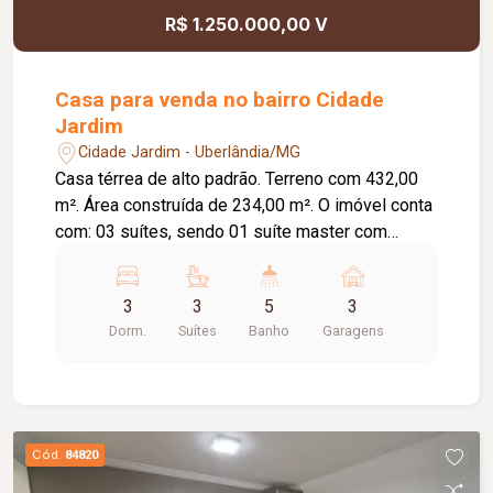
R$ 1.250.000,00 V
Casa para venda no bairro Cidade
Jardim
Cidade Jardim - Uberlândia/MG
Casa térrea de alto padrão. Terreno com 432,00
m². Área construída de 234,00 m². O imóvel conta
com: 03 suítes, sendo 01 suíte master com
closet; Sala de TV e jantar integradas ao jardim de
inverno; Cozinha ampla e funcional; Área gourmet
3
3
5
3
com banheiro de apoio e depósito; Piscina
Dorm.
Suítes
Banho
Garagens
aquecida; Academia privativa; Lavanderia
independente; 04 vagas de garagem, sendo 03
cobertas; Diferenciais: Energia fotovoltaica; Ar-
condicionado em todos os ambientes;
Carregador para veículo elétrico; Portões
Cód.
84820
eletrônicos; Sistema de alarme com câmeras de