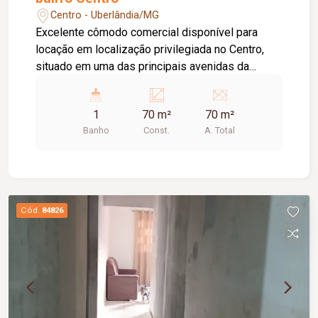
Centro - Uberlândia/MG
Excelente cômodo comercial disponível para
locação em localização privilegiada no Centro,
situado em uma das principais avenidas da
cidade e próximo ao Terminal Central, oferecendo
grande visibilidade e fácil acesso. O imóvel
1
70 m²
70 m²
possui aproximadamente 70 m² de área,
Banho
Const.
A. Total
dispondo de 01 banheiro, 01 depósito, 02 portas
de aço e teto rebaixado com iluminação em LED,
proporcionando um ambiente moderno, funcional
e versátil para diversas atividades.
Cód.
84826