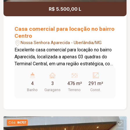
Informações complementares: Previsão de
R$ 5.500,00 L
conclusão da obra: outubro de 2026.
Casa comercial para locação no bairro
Centro
Nossa Senhora Aparecida - Uberlândia/MG
Excelente casa comercial para locação no bairro
Aparecida, localizada a apenas 03 quadras do
Terminal Central, em uma região estratégica, com
fácil acesso e grande fluxo de pessoas. O imóvel
conta com 03 vagas de estacionamento recuado,
4
3
476 m²
291 m²
energia bifásica, ampla recepção climatizada
Banho
Garagens
Terreno
Const.
com ar-condicionado e possibilidade de
configuração para até 07 salas, atendendo
perfeitamente diversos segmentos comerciais,
como clínicas, escritórios, escolas, consultórios
e empresas. Dispõe ainda de 04 banheiros,
Cód.
84707
ampla cozinha, depósito, despensa, área de