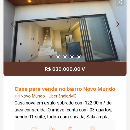
serviço coberta e separada, além de uma
espaçosa área externa, proporcionando
funcionalidade e conforto para colaboradores e
clientes. Com aproximadamente 291,00 m² de
área construída em um terreno de 476,00 m²,
este é o espaço ideal para quem busca
visibilidade, praticidade e excelente localização
para o seu negócio. Agende sua visita e conheça
o potencial deste imóvel para a sua empresa!
R$ 630.000,00 V
Casa para venda no bairro Novo Mundo
Novo Mundo - Uberlândia/MG
Casa nova em estilo sobrado com 122,00 m² de
área construída. O imóvel conta com: 03 quartos,
sendo 01 suíte, todos com sacada; Sala ampla;
Lavabo; Cozinha com ilha em granito; Despensa;