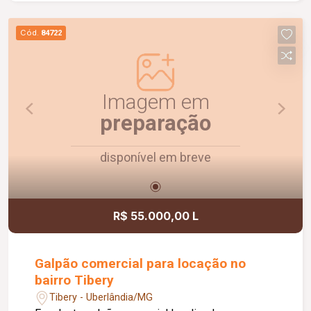
O apartamento possui piso cerâmico,
proporcionando praticidade na manutenção e
Cód.
84722
maior durabilidade. Uma ótima oportunidade para
quem deseja morar em um imóvel funcional,
organizado e pronto para receber sua família.
Imagem em
preparação
disponível em breve
R$ 55.000,00 L
Galpão comercial para locação no
bairro Tibery
Tibery - Uberlândia/MG