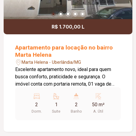
R$ 1.700,00 L
Apartamento para locação no bairro
Marta Helena
Marta Helena - Uberlândia/MG
Excelente apartamento novo, ideal para quem
busca conforto, praticidade e segurança. O
imóvel conta com portaria remota, 01 vaga de
estacionamento e 02 elevadores. Possui sala em
02 ambientes, cozinha estilo americana planejada
2
1
2
50 m²
com armários, área de serviço conjugada e hall de
Dorm.
Suite
Banho
A. Útil
acesso para 02 quartos, sendo 01 deles com
armário embutido e 01 suíte. O banheiro social e
o banheiro da suíte são equipados com box em
vidro, armários e espelhos, oferecendo mais