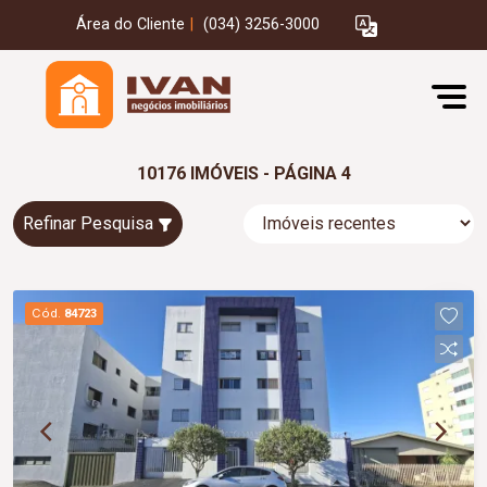
Área do Cliente
|
(034) 3256-3000
10176 IMÓVEIS - PÁGINA 4
Refinar Pesquisa
Cód.
84723