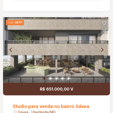
social com box em vidro e armário sob a pia, área
de serviço e uma agradável área de
churrasqueira, perfeita para reunir familiares e
amigos. O imóvel oferece 02 vagas de
Cód.
84711
estacionamento e está localizado em condomínio
com portaria 24 horas, proporcionando mais
segurança e tranquilidade para os moradores. O
condomínio conta ainda com uma completa área
de lazer, incluindo piscina, quadra esportiva,
playground e salão de festas, garantindo conforto
e qualidade de vida para toda a família. Agende
sua visita e venha conhecer essa excelente
oportunidade!
R$ 651.000,00 V
Studio para venda no bairro Gávea
Gávea - Uberlândia/MG