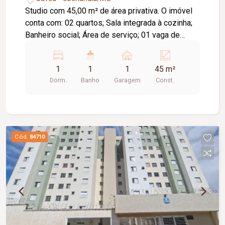
Studio com 45,00 m² de área privativa. O imóvel
conta com: 02 quartos; Sala integrada à cozinha;
Banheiro social; Área de serviço; 01 vaga de
garagem; Depósito privativo; Diferenciais: Projeto
moderno e funcional; Excelente aproveitamento
1
1
1
45 m²
dos espaços; Condomínio moderno e seguro;
Dorm.
Banho
Garagem
Const.
Localização privilegiada no Parque Una, com fácil
acesso a supermercados, escolas, academias,
restaurantes, comércios e às principais vias da
cidade; Excelente opção para morar ou investir.
Cód.
84710