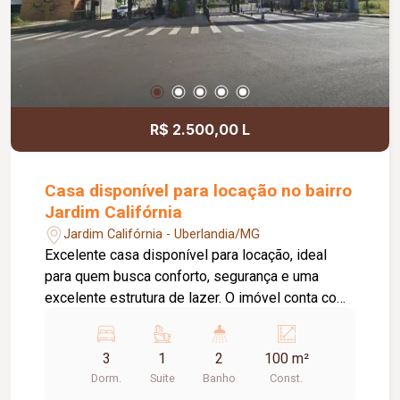
R$ 2.500,00 L
Casa disponível para locação no bairro
Jardim Califórnia
Jardim Califórnia - Uberlandia/MG
Excelente casa disponível para locação, ideal
para quem busca conforto, segurança e uma
excelente estrutura de lazer. O imóvel conta com
03 quartos, sendo 02 com armários planejados e
01 suíte. O banheiro da suíte possui box em vidro
3
1
2
100 m²
e armário sob a pia. Dispõe ainda de sala
Dorm.
Suite
Banho
Const.
aconchegante, cozinha com armário, 01 banheiro