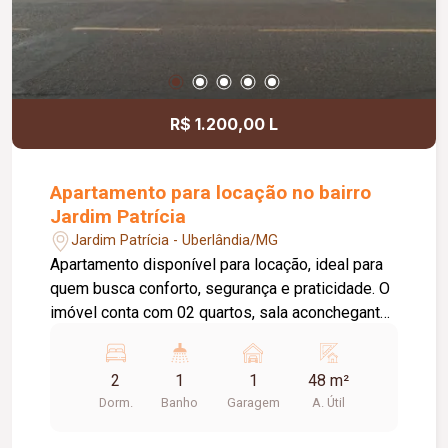
Preparação completa para aquecimento solar e
água quente e fria; Paisagismo completo; Imóvel
novo, pronto para morar.
R$ 1.200,00 L
Apartamento para locação no bairro
Jardim Patrícia
Jardim Patrícia - Uberlândia/MG
Apartamento disponível para locação, ideal para
quem busca conforto, segurança e praticidade. O
imóvel conta com 02 quartos, sala aconchegante,
cozinha com bancada em granito, área de serviço,
banheiro social e 01 vaga de estacionamento. O
2
1
1
48 m²
condomínio oferece uma excelente infraestrutura
Dorm.
Banho
Garagem
A. Útil
com portaria 24 horas, gás canalizado, salão de
festas, piscina, playground e área gourmet,