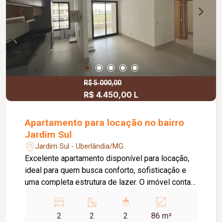
R$ 5.000,00
R$ 4.450,00 L
Apartamento para locação no bairro
Jardim Sul
Jardim Sul - Uberlândia/MG
Excelente apartamento disponível para locação,
ideal para quem busca conforto, sofisticação e
uma completa estrutura de lazer. O imóvel conta
com 02 suítes, sendo 01 com armário planejado.
Os banheiros das suítes possuem armários sob
2
2
2
86 m²
a pia, oferecendo mais praticidade no dia a dia.