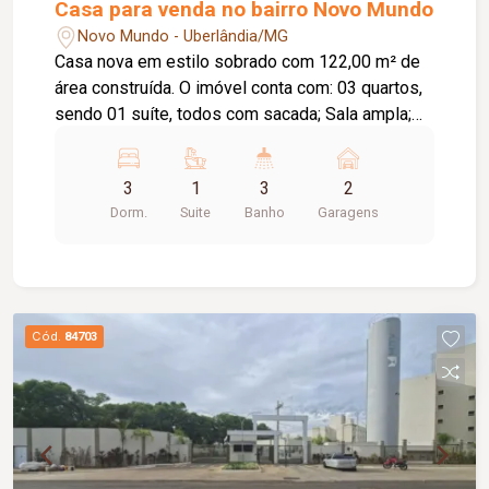
Casa para venda no bairro Novo Mundo
Novo Mundo - Uberlândia/MG
Casa nova em estilo sobrado com 122,00 m² de
área construída. O imóvel conta com: 03 quartos,
sendo 01 suíte, todos com sacada; Sala ampla;
Lavabo; Cozinha com ilha em granito; Despensa;
Lavanderia independente; Depósito; Área
3
1
3
2
gourmet com churrasqueira revestida em
Dorm.
Suite
Banho
Garagens
porcelanato; 03 vagas de garagem; Diferenciais:
Projeto moderno com acabamento de alto padrão;
Projeto luminotécnico em todos os ambientes;
Rebaixo em gesso; Piso em porcelanato 123 x
123 cm; Rodapé embutido de 15 cm; Esquadrias
Cód.
84703
em alumínio; Forro de madeira nas sacadas;
Nichos nos banheiros com iluminação em LED;
Cubas esculpidas; Espelhos instalados nos
banheiros; Cubas Morgana e torneiras gourmet;
Portas internas brancas; Portas automatizadas
com comando via Alexa e 2,40 metros de altura;