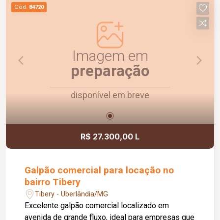
oferecendo uma estrutura completa para atender
Cód.
84720
às necessidades da sua empresa. Uma
excelente oportunidade para quem busca um
imóvel funcional, com ótima visibilidade e pronto
para impulsionar o seu negócio.
Imagem em
preparação
disponível em breve
R$ 27.300,00 L
Galpão comercial para locação no
bairro Tibery
Tibery - Uberlândia/MG
Excelente galpão comercial localizado em
avenida de grande fluxo, ideal para empresas que