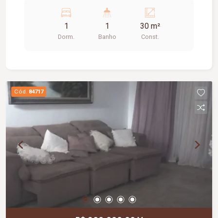
01 área de serviço e não possui garagem.
Excelente opção para solteiros, estudantes ou
1
1
30 m²
casais.
Dorm.
Banho
Const.
Cód.
84717