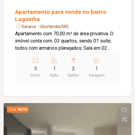
Apartamento para venda no bairro
Lagoinha
Saraiva - Uberlândia/MG
Apartamento com 70,00 m² de área privativa. O
imóvel conta com: 03 quartos, sendo 01 suíte,
todos com armários planejados; Sala em 02
ambientes; Cozinha com armários planejados;
Banheiro social; Hall de circulação; Área de
3
1
2
1
serviço com armários planejados; 01 vaga de
Dorm.
Suite
Banho
Garagem
garagem; O condomínio oferece: Portaria 24
horas; Espaço gourmet com churrasqueira;
Quadra poliesportiva; Playground; Diferenciais:
Apartamento localizado no 2º andar; Móveis
planejados nos quartos, banheiros, cozinha e área
Cód.
84714
de serviço; Ambientes bem distribuídos,
proporcionando conforto e praticidade para toda
a família.