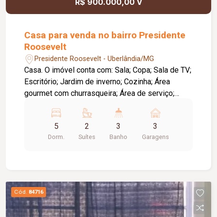
R$ 900.000,00 V
Casa para venda no bairro Presidente
Roosevelt
Presidente Roosevelt - Uberlândia/MG
Casa. O imóvel conta com: Sala; Copa; Sala de TV;
Escritório; Jardim de inverno; Cozinha; Área
gourmet com churrasqueira; Área de serviço;
Piscina; 03 vagas de garagem; Diferenciais:
Ambientes amplos e bem distribuídos,
5
2
3
3
proporcionando conforto e praticidade; Espaço
Dorm.
Suítes
Banho
Garagens
gourmet ideal para receber familiares e amigos.
Observação: A piscina necessita de reforma.
Cód.
84716