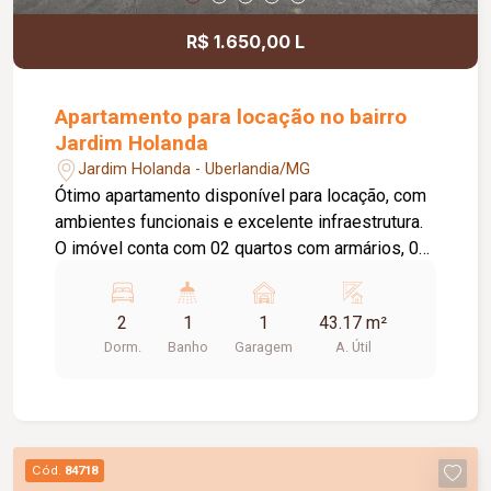
R$ 1.650,00 L
Apartamento para locação no bairro
Jardim Holanda
Jardim Holanda - Uberlandia/MG
Ótimo apartamento disponível para locação, com
ambientes funcionais e excelente infraestrutura.
O imóvel conta com 02 quartos com armários, 01
sala com painel para TV, 01 cozinha com armários
e depurador (sugar), 01 área de serviço, 01
2
1
1
43.17 m²
banheiro social com box em vidro e armário,
Dorm.
Banho
Garagem
A. Útil
elevador e 01 vaga de garagem. O condomínio
oferece portaria 24 horas, piscina, playground e
salão de festas, proporcionando mais segurança,
conforto e lazer para os moradores.
Cód.
84718