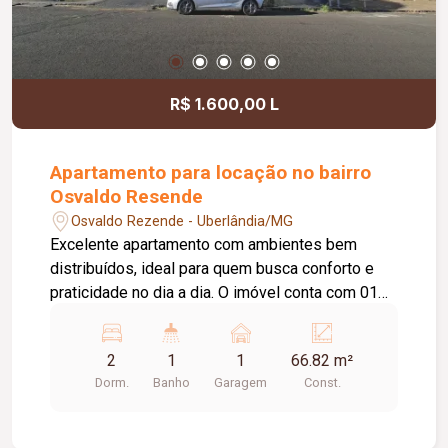
R$ 1.600,00 L
Apartamento para locação no bairro
Osvaldo Resende
Osvaldo Rezende - Uberlândia/MG
Excelente apartamento com ambientes bem
distribuídos, ideal para quem busca conforto e
praticidade no dia a dia. O imóvel conta com 01
vaga de garagem, interfone e portão eletrônico,
oferecendo mais segurança e comodidade.
2
1
1
66.82 m²
Possui 01 sala ampla em 02 ambientes, 01
Dorm.
Banho
Garagem
Const.
banheiro social completo, 02 quartos com
armários planejados, 01 cozinha planejada, 01
lavanderia com armário e 01 banheiro de serviço.