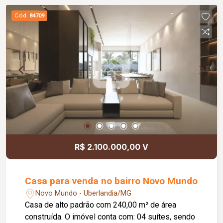
funcionalidade no dia a dia. Com piso em
Cód.
84709
cerâmica e aproximadamente 50,00 m² de área
privativa, este apartamento reúne um excelente
padrão de acabamento em um ambiente moderno
e bem distribuído. Agende sua visita e venha
conhecer essa excelente oportunidade de
locação!
R$ 2.100.000,00 V
Casa para venda no bairro Novo Mundo
Novo Mundo - Uberlandia/MG
Casa de alto padrão com 240,00 m² de área
construída. O imóvel conta com: 04 suítes, sendo