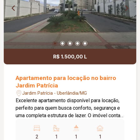
169,81 m².
R$ 1.500,00 L
Apartamento para locação no bairro
Jardim Patrícia
Jardim Patrícia - Uberlândia/MG
Excelente apartamento disponível para locação,
perfeito para quem busca conforto, segurança e
uma completa estrutura de lazer. O imóvel conta
com 02 quartos, sendo 01 suíte, sala ampla com
sacada, cozinha, área de serviço, banheiro social
2
1
1
1
e 01 vaga de estacionamento. O condomínio