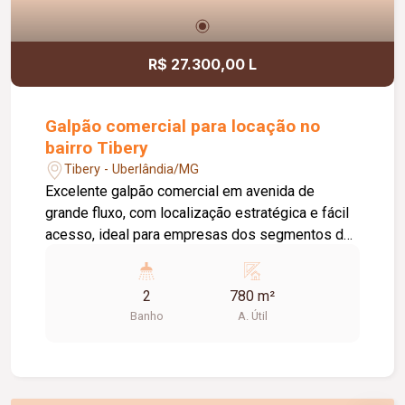
R$ 27.300,00 L
Galpão comercial para locação no
bairro Tibery
Tibery - Uberlândia/MG
Excelente galpão comercial em avenida de
grande fluxo, com localização estratégica e fácil
acesso, ideal para empresas dos segmentos de
logística, distribuição, indústria e comércio. O
imóvel conta com aproximadamente 780 m² de
2
780 m²
vão livre, pé-direito de 10 metros,
Banho
A. Útil
proporcionando amplo espaço para
armazenamento e movimentação de mercadorias.
Possui ainda doca para carga e descarga,
escritório e banheiros masculino e feminino,