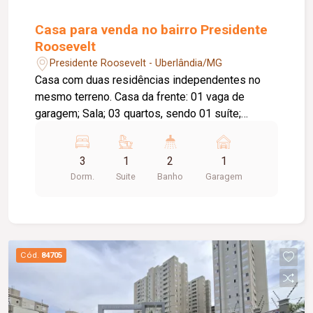
Casa para venda no bairro Presidente
Roosevelt
Presidente Roosevelt - Uberlândia/MG
Casa com duas residências independentes no
mesmo terreno. Casa da frente: 01 vaga de
garagem; Sala; 03 quartos, sendo 01 suíte;
Banheiro social; Sala de jantar; Cozinha;
Lavanderia; Casa dos fundos: 01 vaga de
3
1
2
1
garagem; Sala; 02 quartos; Banheiro social;
Dorm.
Suite
Banho
Garagem
Cozinha; Lavanderia; Diferenciais: Casas
independentes, ideais para moradia multi familiar
ou investimento; Piso em cerâmica; Construção
em laje; Ambientes bem distribuídos,
proporcionando conforto e praticidade.
Cód.
84705
Informações complementares: Terreno com
aproximadamente 260,79 m²; Área construída
total das duas casas de aproximadamente