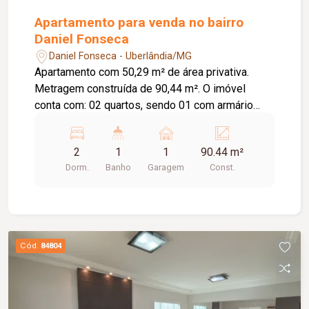
Apartamento para venda no bairro
Daniel Fonseca
Daniel Fonseca - Uberlândia/MG
Apartamento com 50,29 m² de área privativa.
Metragem construída de 90,44 m². O imóvel
conta com: 02 quartos, sendo 01 com armário
embutido e 01 com ar-condicionado; Sala em 02
ambientes; Banheiro social com armário e box em
2
1
1
90.44 m²
blindex; Cozinha com armário; Lavanderia; 01
Dorm.
Banho
Garagem
Const.
vaga de garagem coberta; O condomínio oferece:
Portões eletrônicos; Interfone; Cerca concertina;
Sistema de alarme; Elevador. Diferenciais:
Ambientes funcionais e bem distribuídos,
proporcionando conforto e praticidade para o dia
Cód.
84804
a dia.