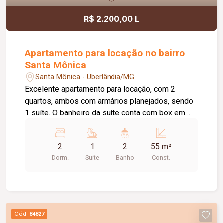
R$ 2.200,00 L
Apartamento para locação no bairro
Santa Mônica
Santa Mônica - Uberlândia/MG
Excelente apartamento para locação, com 2
quartos, ambos com armários planejados, sendo
1 suíte. O banheiro da suíte conta com box em
vidro e armário sob a pia. O imóvel possui sala
ampla e bem iluminada, sacada com
2
1
2
55 m²
churrasqueira, cozinha com armários planejados e
Dorm.
Suite
Banho
Const.
cooktop, área de serviço com armário e banheiro
social com box em vidro e armário sob a pia. O
condomínio oferece elevador e academia. O
apartamento dispõe ainda de 1 vaga de garagem
com capacidade para 2 carros. Um imóvel
Cód.
84827
confortável, funcional e pronto para morar.