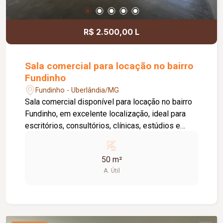
informações e agende uma visita.
R$ 2.500,00 L
Sala comercial para locação no bairro
Fundinho
Fundinho - Uberlândia/MG
Sala comercial disponível para locação no bairro
Fundinho, em excelente localização, ideal para
escritórios, consultórios, clínicas, estúdios e
profissionais liberais. O imóvel possui
aproximadamente 50 m², forro em gesso, copa,
50 m²
ponto de água, interfone e acesso por senha,
A. Útil
oferecendo praticidade e funcionalidade para o
dia a dia da sua empresa. O prédio comercial
conta com excelente infraestrutura, incluindo
jardim e área de convivência compartilhada,
banheiros feminino e masculino com