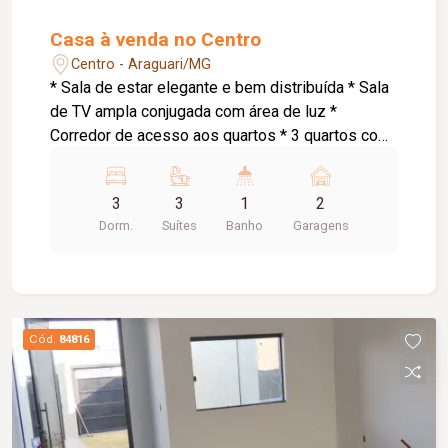
Casa à venda no Centro
Centro - Araguari/MG
* Sala de estar elegante e bem distribuída * Sala
de TV ampla conjugada com área de luz *
Corredor de acesso aos quartos * 3 quartos com
suíte, sendo: * Suíte master com armários
planejados e banheira de hidromassagem * 1
3
3
1
2
suíte com armários planejados * Cozinha
Dorm.
Suítes
Banho
Garagens
conjugada com área gourmet ampla *
Churrasqueira a carvão * Espaço externo com
piso * Área de serviço * Pequena despensa *
Banheiro social * Garagem para 2 carros
pequenos * Portão eletrônico * 2 interfones para
Cód.
84816
maior comodidade e acessibilidade * Energia
solar atendendo as 3 suítes, proporcionando
mais economia e eficiência energética