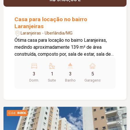
oferecer conforto, sofisticação e funcionalidade.
Casa para locação no bairro
Laranjeiras
Laranjeiras - Uberlândia/MG
Ótima casa para locação no bairro Laranjeiras,
medindo aproximadamente 139 m² de área
construída, composto por, sala de estar, sala de
jantar ampla com cozinha auxiliar, 03 quartos
sendo 01 suite, banheiro social, cozinha com
3
1
3
5
armários planejados cooktop e geladeira,
Dorm.
Suite
Banho
Garagens
despensa e área de serviço, banheiro externo,
varanda, pelo menos 05 vagas de garagem,
portão eletrônico, cerca concertina, e aquecedor
solar.
Cód.
84806