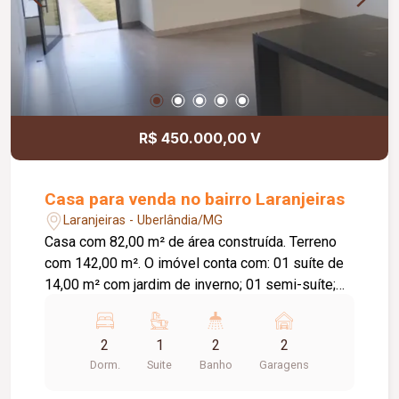
R$ 450.000,00 V
Casa para venda no bairro Laranjeiras
Laranjeiras - Uberlândia/MG
Casa com 82,00 m² de área construída. Terreno
com 142,00 m². O imóvel conta com: 01 suíte de
14,00 m² com jardim de inverno; 01 semi-suíte;
Sala e cozinha integradas com pé-direito de 4,00
m; Área gourmet; Diferenciais: Piso em
2
1
2
2
porcelanato Via Rosa Tipo A com rodapé
Dorm.
Suite
Banho
Garagens
embutido; Tubulação Amanco; Louças Deca; Gás
encanado; Esquadrias em alumínio preto; Porta da