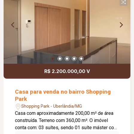
inclusa no condomínio, zelador e limpeza das
áreas comuns, copa, DML (Depósito de Material
de Limpeza), sistema de ronda, alarme, câmeras
de segurança e internet disponível. Como
diferencial, existe a possibilidade de ampliação
da área da sala, conforme a necessidade do
locatário. Entre em contato para mais
informações e agende uma visita.
R$ 2.200.000,00 V
Casa para venda no bairro Shopping
Park
Shopping Park - Uberlândia/MG
Casa com aproximadamente 200,00 m² de área
construída. Terreno com 360,00 m². O imóvel
conta com: 03 suítes, sendo 01 suíte máster com