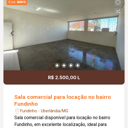
Cód.
84810
acessibilidade, controle de acesso facial, água
inclusa no condomínio, zelador e limpeza das
áreas comuns, copa, DML (Depósito de Material
de Limpeza), sistema de ronda, alarme, câmeras
de segurança e internet disponível. Como
diferencial, existe a possibilidade de ampliação
da área da sala, conforme a necessidade do
locatário. Entre em contato para mais
informações e agende uma visita.
R$ 2.500,00 L
Sala comercial para locação no bairro
Fundinho
Fundinho - Uberlândia/MG
Sala comercial disponível para locação no bairro
Fundinho, em excelente localização, ideal para