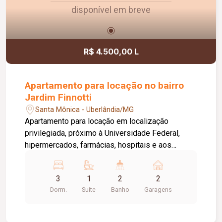
disponível em breve
R$ 4.500,00 L
Apartamento para locação no bairro
Jardim Finnotti
Santa Mônica - Uberlândia/MG
Apartamento para locação em localização
privilegiada, próximo à Universidade Federal,
hipermercados, farmácias, hospitais e aos
principais serviços da região. O imóvel conta com
03 quartos, sendo 01 suíte ampla com closet,
3
1
2
2
oferecendo conforto e praticidade para toda a
Dorm.
Suite
Banho
Garagens
família. Possui sala espaçosa com vista livre,
ambientes bem distribuídos e excelente
iluminação natural. Destaque para a varanda