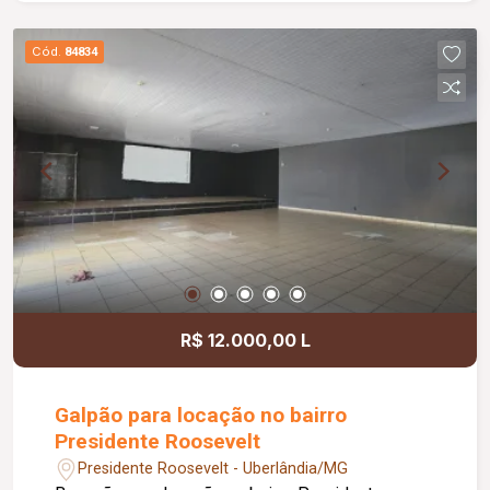
gourmet com churrasqueira, ideal para momentos
de lazer e confraternização. O apartamento
Cód.
84834
dispõe ainda de elevador e 02 vagas de
garagem.
R$ 12.000,00 L
Galpão para locação no bairro
Presidente Roosevelt
Presidente Roosevelt - Uberlândia/MG