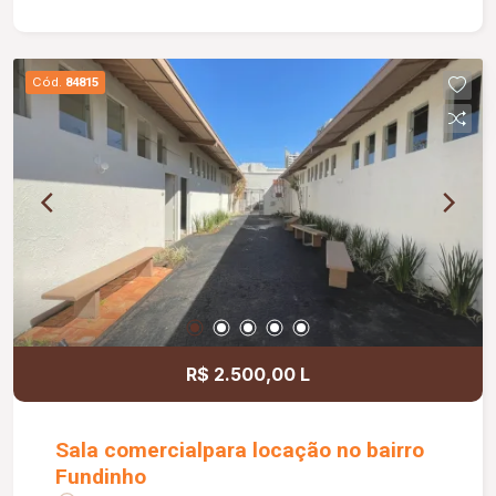
sala medindo 2,50 x 1,20 m; Portão basculante de
3,00 m; Preparação para água quente nos
banheiros e cozinha; Banheiros com box e ducha
Cód.
84815
higiênica; Paisagismo completo; Muros com
concertina e cerca elétrica, proporcionando mais
segurança.
R$ 2.500,00 L
Sala comercialpara locação no bairro
Fundinho