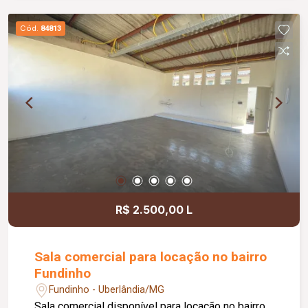
jardim e área de convivência compartilhada,
banheiros feminino e masculino com
Cód.
84813
acessibilidade, controle de acesso facial, água
inclusa no condomínio, zelador e limpeza das
áreas comuns, copa, DML (Depósito de Material
de Limpeza), sistema de ronda, alarme, câmeras
de segurança e internet disponível. Como
diferencial, existe a possibilidade de ampliação
da área da sala, conforme a necessidade do
locatário. Entre em contato para mais
informações e agende uma visita.
R$ 2.500,00 L
Sala comercial para locação no bairro
Fundinho
Fundinho - Uberlândia/MG
Sala comercial disponível para locação no bairro