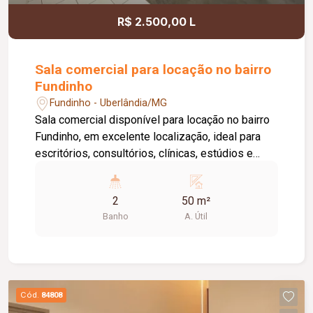
R$ 2.500,00 L
Sala comercial para locação no bairro
Fundinho
Fundinho - Uberlândia/MG
Sala comercial disponível para locação no bairro
Fundinho, em excelente localização, ideal para
escritórios, consultórios, clínicas, estúdios e
profissionais liberais. O imóvel possui
aproximadamente 50 m², forro em gesso, copa,
2
50 m²
ponto de água, interfone e acesso por senha,
Banho
A. Útil
oferecendo praticidade e funcionalidade para o
dia a dia da sua empresa. O prédio comercial
conta com excelente infraestrutura, incluindo
jardim e área de convivência compartilhada,
banheiros feminino e masculino com
Cód.
84808
acessibilidade, controle de acesso facial, água