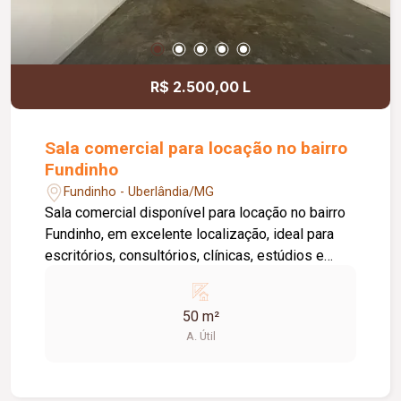
locatário. Entre em contato para mais
informações e agende uma visita.
R$ 2.500,00 L
Sala comercial para locação no bairro
Fundinho
Fundinho - Uberlândia/MG
Sala comercial disponível para locação no bairro
Fundinho, em excelente localização, ideal para
escritórios, consultórios, clínicas, estúdios e
profissionais liberais. O imóvel possui
aproximadamente 50 m², forro em gesso, copa,
50 m²
ponto de água, interfone e acesso por senha,
A. Útil
oferecendo praticidade e funcionalidade para o
dia a dia da sua empresa. O prédio comercial
conta com excelente infraestrutura, incluindo