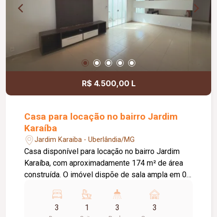
R$ 4.500,00 L
Casa para locação no bairro Jardim
Karaíba
Jardim Karaiba - Uberlândia/MG
Casa disponível para locação no bairro Jardim
Karaíba, com aproximadamente 174 m² de área
construída. O imóvel dispõe de sala ampla em 02
ambientes, 03 quartos, sendo 02 com armários e
01 suíte, banheiro social com armário, cozinha
3
1
3
3
americana planejada com armários, fogão