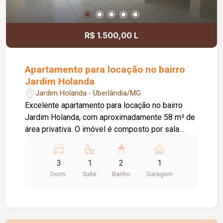
receber sua empresa.
R$ 1.500,00 L
Apartamento para locação no bairro
Jardim Holanda
Jardim Holanda - Uberlândia/MG
Excelente apartamento para locação no bairro
Jardim Holanda, com aproximadamente 58 m² de
área privativa. O imóvel é composto por sala
integrada à cozinha, que conta com armários
planejados e bancada, área de serviço, 03
3
1
2
1
quartos, sendo 02 com armários planejados e 01
Dorm.
Suite
Banho
Garagem
suíte. Possui ainda 01 banheiro social com box
em vidro e armário, hall com roupeiro e 01 vaga
de garagem com acesso pela rua lateral. Uma
excelente opção para quem busca conforto,