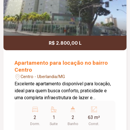
R$ 2.800,00 L
Apartamento para locação no bairro
Centro
Centro - Uberlandia/MG
Excelente apartamento disponível para locação,
ideal para quem busca conforto, praticidade e
uma completa infraestrutura de lazer e
segurança. O imóvel conta com 02 quartos com
armários, sendo 01 suíte. O banheiro da suíte
2
1
2
63 m²
possui box em vidro e armário sob a pia. A sala é
Dorm.
Suite
Banho
Const.
ampla, conta com sacada e excelente iluminação