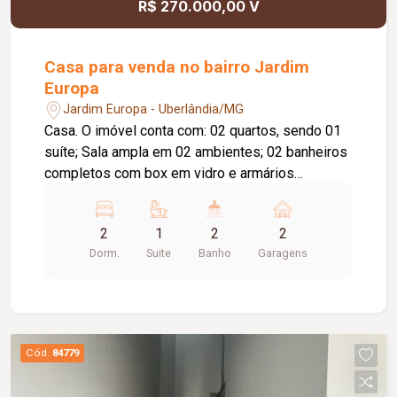
R$ 270.000,00 V
Casa para venda no bairro Jardim
Europa
Jardim Europa - Uberlândia/MG
Casa. O imóvel conta com: 02 quartos, sendo 01
suíte; Sala ampla em 02 ambientes; 02 banheiros
completos com box em vidro e armários
planejados; Cozinha com armários planejados;
Lavanderia independente; Área gourmet com
2
1
2
2
churrasqueira e pia; 02 vagas de garagem
Dorm.
Suite
Banho
Garagens
cobertas; Diferenciais: Armários planejados na
cozinha, nos quartos e nos banheiros; Teto
rebaixado em gesso na sala e no corredor dos
quartos; 02 claraboias, proporcionando excelente
iluminação natural e ventilação; Construção em
Cód.
84779
laje, oferecendo maior conforto térmico e
durabilidade; Portão eletrônico; Sistema de