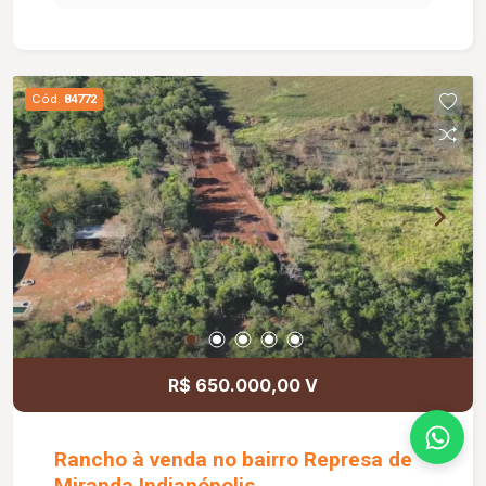
natural. A cozinha dispõe de armários, além de
área de serviço independente. O banheiro social
também é equipado com box em vidro e armário
sob a pia. O apartamento possui elevador e 01
Cód.
84772
vaga de estacionamento. O condomínio oferece
portaria 24 horas, salão de festas, academia,
playground e quadra esportiva, proporcionando
mais comodidade, segurança e qualidade de vida
para toda a família.
R$ 650.000,00 V
Rancho à venda no bairro Represa de
Miranda Indianópolis