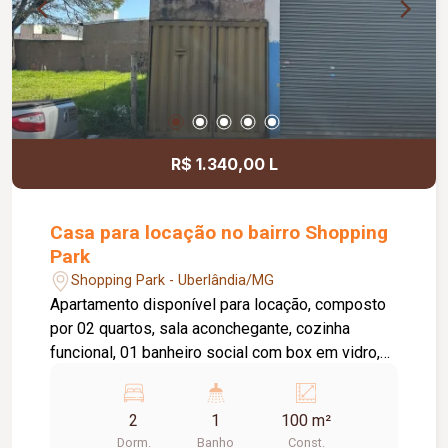
R$ 1.340,00 L
Casa para locação no bairro Shopping
Park
Shopping Park - Uberlândia/MG
Apartamento disponível para locação, composto
por 02 quartos, sala aconchegante, cozinha
funcional, 01 banheiro social com box em vidro,
área de serviço e 02 vagas de garagem. O imóvel
oferece um ambiente prático e confortável,
2
1
100 m²
sendo uma excelente opção para quem busca
Dorm.
Banho
Const.