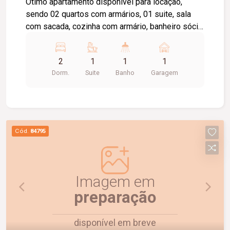
Ótimo apartamento disponível para locação,
sendo 02 quartos com armários, 01 suite, sala
com sacada, cozinha com armário, banheiro sócia
com box e armário, área de serviço com armário,
elevador privativo, 01 vaga de estacionamento,
2
1
1
1
portaria 24 horas, piscina, academia, quiosque
Dorm.
Suite
Banho
Garagem
com churrasqueira, salão de festas, playground,
brinquedoteca, área pet, espaço verde.Valor de
condomínio Incluso no valor do aluguel.
Cód.
84795
Imagem em
preparação
disponível em breve