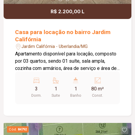
R$ 2.200,00 L
Casa para locação no bairro Jardim
Califórnia
Jardim Califórnia - Uberlandia/MG
Apartamento disponível para locação, composto
por 03 quartos, sendo 01 suíte, sala ampla,
cozinha com armários, área de serviço e área de
churrasqueira, proporcionando mais conforto e
praticidade para o dia a dia. O imóvel dispõe
3
1
1
80 m²
ainda de 02 vagas de estacionamento. O
Dorm.
Suite
Banho
Const.
condomínio oferece excelente infraestrutura de
lazer e segurança, com portaria 24 horas, quadra
esportiva, quiosque com churrasqueira, salão de
festas e playground, garantindo comodidade e
qualidade de vida para toda a família.
Cód.
84792