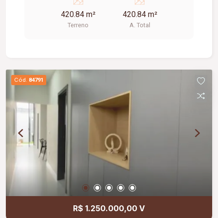
Excelente opção para construção residencial;
420.84 m²
420.84 m²
Local com alto potencial de valorização
Terreno
A. Total
imobiliária; Ideal para quem busca exclusividade,
qualidade de vida e a oportunidade de construir
um lar personalizado em um ambiente planejado.
Cód.
84791
R$ 1.250.000,00 V