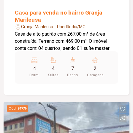
Casa para venda no bairro Granja
Marileusa
Granja Marileusa - Uberlândia/MG
Casa de alto padrão com 267,00 m² de área
construída. Terreno com 469,00 m². O imóvel
conta com: 04 quartos, sendo 01 suíte master
com closet e 01 suíte; 02 banheiros completos;
Lavabo; Sala de estar com pé-direito duplo
4
4
7
2
integrada à sala de jantar; Cozinha integrada com
Dorm.
Suítes
Banho
Garagens
armários planejados, torre quente e ilha;
Escritório; Área gourmet com churrasqueira
automatizada; Quintal gramado com árvores
frutíferas; 02 vagas de garagem cobertas;
Diferenciais: Projeto arquitetônico
Cód.
84776
contemporâneo em estilo industrial; Piso térreo
em porcelanato e piso superior em vinílico;
Escada com acabamento amadeirado Cumaru;