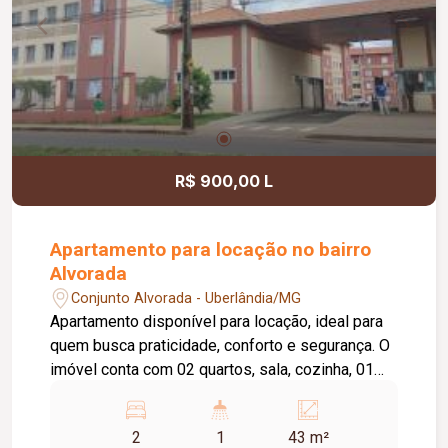
Sanitários Roca e metais Deca; Sistema de
energia fotovoltaica de 6.600 W; Água aquecida
em todas as torneiras, exceto no lavabo; Todos
os quartos e o escritório com ar-condicionado;
Janelas automatizadas; Automação residencial;
Sistema de irrigação automática dos jardins;
Ambientes amplos, integrados e com excelente
iluminação natural, proporcionando conforto,
R$ 900,00 L
funcionalidade e sofisticação.
Apartamento para locação no bairro
Alvorada
Conjunto Alvorada - Uberlândia/MG
Apartamento disponível para locação, ideal para
quem busca praticidade, conforto e segurança. O
imóvel conta com 02 quartos, sala, cozinha, 01
banheiro social, área de serviço e 01 vaga de
estacionamento, oferecendo ambientes
2
1
43 m²
funcionais e bem distribuídos para o dia a dia. O