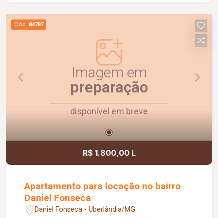
sendo 01 suíte máster com closet; Escritório;
Sacada; Diferenciais: Aquecimento solar; Energia
Cód.
84787
fotovoltaica; Marcenaria planejada em todos os
ambientes; Rebaixamento em gesso; Paisagismo
completo; Ar-condicionado; Área de lazer: Campo
de futebol; Quadra poliesportiva; Playground;
Imagem em
Ambientes amplos, sofisticados e planejados
preparação
para oferecer conforto, lazer e qualidade de vida
para toda a família.
disponível em breve
R$ 1.800,00 L
Apartamento para locação no bairro
Daniel Fonseca
Daniel Fonseca - Uberlândia/MG