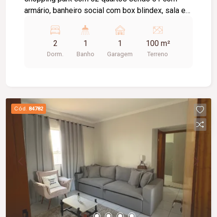
armário, banheiro social com box blindex, sala em
dois ambientes, cozinha com armário sob pia,
área de serviço, 01 vaga de garagem, câmeras de
2
1
1
100 m²
segurança.
Dorm.
Banho
Garagem
Terreno
Cód.
84782