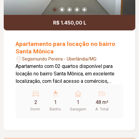
R$ 1.450,00 L
Apartamento para locação no bairro
Santa Mônica
Segismundo Pereira - Uberlândia/MG
Apartamento com 02 quartos disponível para
locação no bairro Santa Mônica, em excelente
localização, com fácil acesso a comércios,
supermercados, escolas e demais conveniências
da região. O imóvel dispõe de sala aconchegante,
2
1
1
48 m²
cozinha funcional, banheiro social, área de
Dorm.
Banho
Garagem
A. Total
serviço e 01 vaga de garagem, oferecendo
praticidade e conforto para o dia a dia. O valor do
aluguel já inclui a taxa de condomínio,
proporcionando mais comodidade, economia e