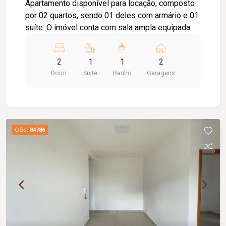
Apartamento disponível para locação, composto
por 02 quartos, sendo 01 deles com armário e 01
suíte. O imóvel conta com sala ampla equipada
com painel para TV, sacada, cozinha com
armários, cooktop e sugar, área de serviço com
2
1
1
2
armário, banheiro social com box em vidro e
Dorm.
Suite
Banho
Garagens
armário. Possui ainda 02 vagas de garagem,
oferecendo praticidade e comodidade para o dia
a dia. Excelente opção para quem busca conforto,
funcionalidade e uma ótima estrutura.
Cód.
84786