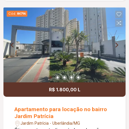
com jardim de inverno, hall de circulação, 03
quartos, sendo 02 com armários embutidos e 01
Cód.
84796
suíte com claraboia. Os banheiros social e da
suíte possuem box em blindex, armários,
espelhos e chuveiros. A cozinha é planejada com
armários, a área de serviço é separada, coberta e
conta com armário, oferecendo maior praticidade.
A casa possui ainda uma agradável varanda
gourmet com churrasqueira e entrada
independente pela garagem. A sala e os quartos
são equipados com ventiladores de teto, e todos
os ambientes possuem piso em cerâmica. Com
área útil aproximada de 107 m², este imóvel é
R$ 1.800,00 L
uma excelente opção para quem busca conforto,
funcionalidade e uma localização privilegiada.
Apartamento para locação no bairro
Jardim Patrícia
Jardim Patrícia - Uberlândia/MG