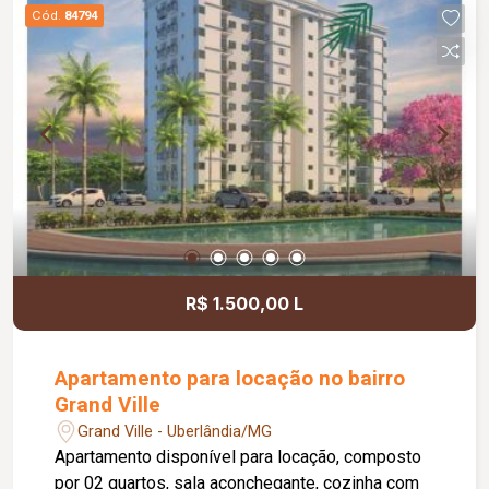
piso em cerâmica, garantindo fácil manutenção.
Cód.
84794
Uma excelente opção para quem busca conforto,
segurança e espaços amplos para toda a família.
R$ 1.500,00 L
Apartamento para locação no bairro
Grand Ville
Grand Ville - Uberlândia/MG
Apartamento disponível para locação, composto
por 02 quartos, sala aconchegante, cozinha com