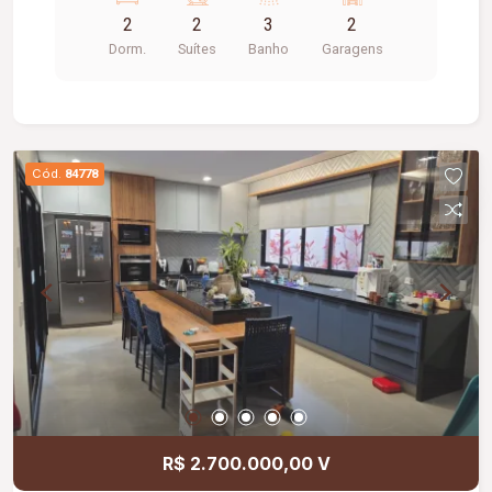
02 vagas de garagem, portão eletrônico.
2
2
3
2
Dorm.
Suítes
Banho
Garagens
Cód.
84778
R$ 2.700.000,00 V