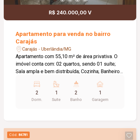
R$ 240.000,00 V
Apartamento para venda no bairro
Carajás
Carajás - Uberlândia/MG
Apartamento com 55,10 m² de área privativa. O
imóvel conta com: 02 quartos, sendo 01 suíte;
Sala ampla e bem distribuída; Cozinha; Banheiro
social; 01 vaga de garagem coberta; Diferenciais:
Completo em armários planejados nos quartos,
2
1
2
1
cozinha e banheiros; Localizado no 2º andar,
Dorm.
Suite
Banho
Garagem
proporcionando boa ventilação e iluminação
natural; Ambientes funcionais, modernos e
prontos para morar.
Cód.
84781