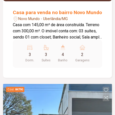
Casa para venda no bairro Novo Mundo
Novo Mundo - Uberlândia/MG
Casa com 145,00 m² de área construída. Terreno
com 300,00 m². O imóvel conta com: 03 suítes,
sendo 01 com closet; Banheiro social; Sala ampla
em 02 ambientes; Escritório amplo; Cozinha
ampla; Área de serviço/lavanderia; Área gourmet
3
3
4
2
com churrasqueira; Piscina aquecida com
Dorm.
Suítes
Banho
Garagens
cascata; 02 vagas de garagem cobertas;
Diferenciais: Armários planejados nos ambientes;
Pontos para instalação de ar-condicionado;
Iluminação em LED; Piso em porcelanato;
Ambientes modernos, amplos e bem
Cód.
84790
distribuídos; Excelente localização.