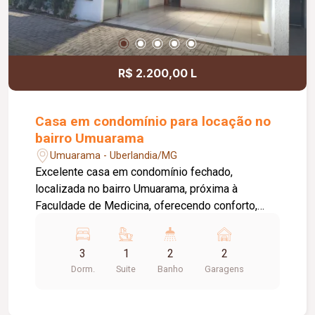
R$ 2.200,00 L
Casa em condomínio para locação no
bairro Umuarama
Umuarama - Uberlandia/MG
Excelente casa em condomínio fechado,
localizada no bairro Umuarama, próxima à
Faculdade de Medicina, oferecendo conforto,
segurança e praticidade. O condomínio conta com
portão e porteiro eletrônicos, câmeras de
3
1
2
2
segurança e sistema de monitoramento,
Dorm.
Suite
Banho
Garagens
proporcionando mais tranquilidade aos
moradores. O imóvel dispõe de 02 vagas de
garagem livres, sala ampla para 02 ambientes