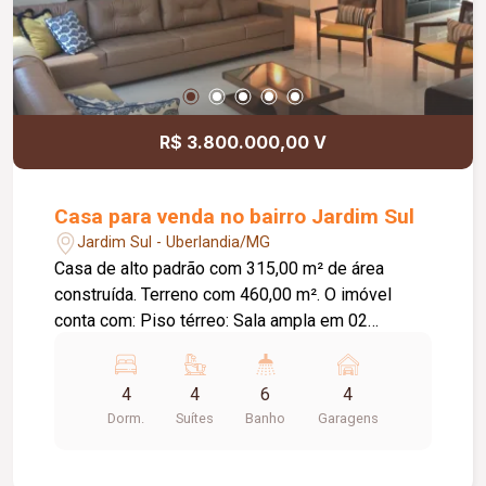
R$ 3.800.000,00 V
Casa para venda no bairro Jardim Sul
Jardim Sul - Uberlandia/MG
Casa de alto padrão com 315,00 m² de área
construída. Terreno com 460,00 m². O imóvel
conta com: Piso térreo: Sala ampla em 02
ambientes com pé-direito duplo; Sala de TV
independente; 01 suíte; Lavabo; Cozinha
4
4
6
4
espaçosa com despensa; Varanda gourmet
Dorm.
Suítes
Banho
Garagens
integrada com churrasqueira; Ofurô com deck;
Área de serviço completa; 04 vagas de garagem,
sendo 02 cobertas; Piso superior: 03 suítes,