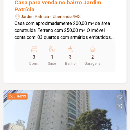
Casa para venda no bairro Jardim
Patrícia
Jardim Patrícia - Uberlândia/MG
Casa com aproximadamente 200,00 m² de área
construída. Terreno com 250,00 m². O imóvel
conta com: 03 quartos com armários embutidos,
sendo 01 suíte; Sala ampla em 02 ambientes;
Lavabo; Banheiro social; Cozinha com armários
3
1
3
2
embutidos; Área de serviço; Espaço gourmet com
Dorm.
Suite
Banho
Garagens
churrasqueira, balcão e painel para TV; 02 vagas
de garagem; Diferenciais: Marcenaria completa;
Teto rebaixado em gesso; Piso em porcelanato;
Ambientes amplos, modernos e bem
distribuídos, proporcionando conforto,
Cód.
84773
funcionalidade e excelente padrão de
acabamento.