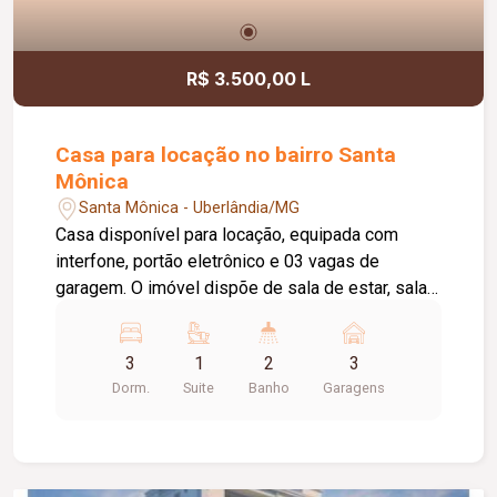
R$ 3.500,00 L
Casa para locação no bairro Santa
Mônica
Santa Mônica - Uberlândia/MG
Casa disponível para locação, equipada com
interfone, portão eletrônico e 03 vagas de
garagem. O imóvel dispõe de sala de estar, sala
de TV, sala de jantar, 03 quartos, sendo 02 com
armários embutidos e 01 suíte com box em
3
1
2
3
blindex e espelho, além de banheiro social
Dorm.
Suite
Banho
Garagens
completo. A cozinha conta com armários,
proporcionando mais praticidade no dia a dia, e a
lavanderia é independente, oferecendo maior
funcionalidade. Todos os ambientes possuem