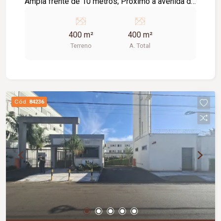
Ampla frente de 10 metros; Próximo a avenida da
região; Fácil acesso a comércios e serviços.
400 m²
400 m²
Terreno
A. Total
Cód.
84236