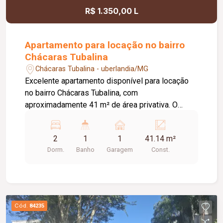
R$ 1.350,00 L
Apartamento para locação no bairro
Chácaras Tubalina
Chácaras Tubalina - uberlandia/MG
Excelente apartamento disponível para locação
no bairro Chácaras Tubalina, com
aproximadamente 41 m² de área privativa. O
imóvel conta com sala equipada com painel,
cozinha planejada com armários e cooktop, 2
2
1
1
41.14 m²
quartos, sendo 1 com armário planejado, banheiro
Dorm.
Banho
Garagem
Const.
social com box em vidro e espelho, além de 1
vaga de garagem. O condomínio oferece portaria
24 horas, piscina, salão de festas, quiosque com
churrasqueira e gás canalizado, proporcionando
mais segurança, lazer e comodidade para o dia a
Cód.
84235
dia. Uma excelente opção para quem busca