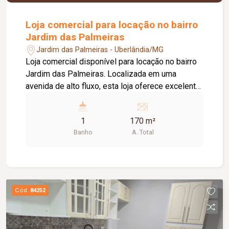
Loja comercial para locação no bairro
Jardim das Palmeiras
Jardim das Palmeiras - Uberlândia/MG
Loja comercial disponível para locação no bairro
Jardim das Palmeiras. Localizada em uma
avenida de alto fluxo, esta loja oferece excelente
visibilidade para o seu negócio. O imóvel conta
com escritório, mezanino, banheiro, 02 portas de
1
170 m²
aço e frente recuada com espaço para
Banho
A. Total
estacionamento de até 02 veículos. Ideal para
diversos segmentos comerciais que buscam
uma localização estratégica e de fácil acesso.
Cód.
84252