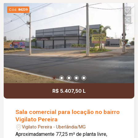
acessibilidade e um espaçoso ambiente para
Cód.
84239
recepção, garantindo conforto. Com uma
configuração que atende às mais diversas
necessidades, o espaço é indicado para
escritórios, lojas e outros segmentos comerciais
que buscam um imóvel bem localizado e pronto
para receber suas atividades.
R$ 5.407,50 L
Sala comercial para locação no bairro
Vigilato Pereira
Vigilato Pereira - Uberlândia/MG
Aproximadamente 77,25 m² de planta livre,