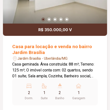
R$ 350.000,00 V
Casa para locação e venda no bairro
Jardim Brasília
Jardim Brasília - Uberlândia/MG
Casa geminada. Área construída: 88 m²; Terreno:
125 m²; O imóvel conta com: 02 quartos, sendo
01 suíte; Sala ampla; Cozinha; Banheiro social;
Lavanderia; Garagem; Diferenciais: Portas e
janelas em blindex, proporcionando excelente
2
1
2
1
iluminação natural; Cerca de concertina para maior
Dorm.
Suite
Banho
Garagem
segurança.