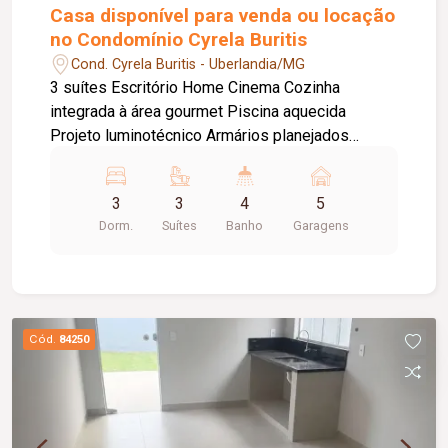
Casa disponível para venda ou locação
no Condomínio Cyrela Buritis
Cond. Cyrela Buritis - Uberlandia/MG
3 suítes Escritório Home Cinema Cozinha
integrada à área gourmet Piscina aquecida
Projeto luminotécnico Armários planejados
Terreno: 456m² Área construída: 228m² + 29m²
de sótão
3
3
4
5
Dorm.
Suítes
Banho
Garagens
Cód.
84250