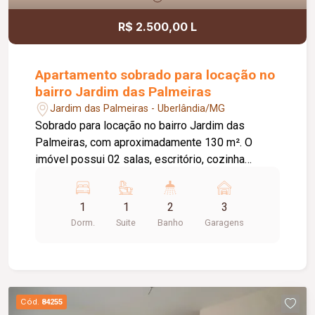
R$ 2.500,00 L
Apartamento sobrado para locação no
bairro Jardim das Palmeiras
Jardim das Palmeiras - Uberlândia/MG
Sobrado para locação no bairro Jardim das
Palmeiras, com aproximadamente 130 m². O
imóvel possui 02 salas, escritório, cozinha
americana, 03 quartos, sendo 01 suíte, banheiro
social e ampla sacada. Conta ainda com garagem
1
1
2
3
coberta para até 03 veículos, oferecendo
Dorm.
Suite
Banho
Garagens
praticidade e conforto para o dia a dia. Entre em
contato para mais informações e agende uma
visita.
Cód.
84255