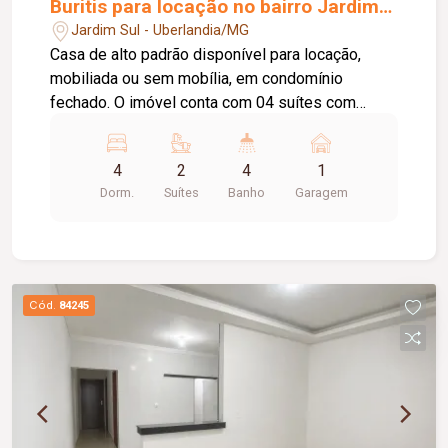
Buritis para locação no bairro Jardim
Sul
Jardim Sul - Uberlandia/MG
Casa de alto padrão disponível para locação,
mobiliada ou sem mobília, em condomínio
fechado. O imóvel conta com 04 suítes com
armários planejados, sendo 01 suíte master, 03
amplas salas, escritório, home cinema, lavabo e
4
2
4
1
cozinha totalmente planejada com armários.
Dorm.
Suítes
Banho
Garagem
Dispõe ainda de varanda, espaço gourmet
completo com churrasqueira, piscina, jardim,
despensa com prateleiras, área de serviço com
armários, garagem para 02 veículos cobertos e
vagas adicionais de estacionamento. Um imóvel
Cód.
84245
que reúne sofisticação, conforto e funcionalidade,
ideal para quem busca exclusividade, segurança
e qualidade de vida em um dos melhores
condomínios fechados de Uberlândia.