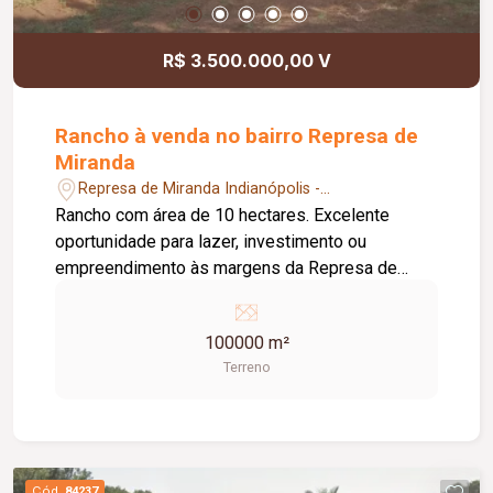
R$ 3.500.000,00 V
Rancho à venda no bairro Represa de
Miranda
Represa de Miranda Indianópolis -
Indianópolis/MG
Rancho com área de 10 hectares. Excelente
oportunidade para lazer, investimento ou
empreendimento às margens da Represa de
Miranda. O imóvel conta com: 250 metros de
frente para a represa; Diferenciais: Ampla área
100000 m²
com excelente potencial de valorização; Vista
Terreno
privilegiada para a represa; Ideal para construção
de rancho, condomínio de lazer ou projetos
turísticos.
Cód.
84237