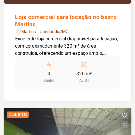
Loja comercial para locação no bairro
Martins
Martins - Uberlândia/MG
Excelente loja comercial disponível para locação,
com aproximadamente 320 m² de área
construída, oferecendo um espaço amplo,
moderno e versátil para diversos segmentos. O
imóvel conta com recepção, amplo salão, 02
3
320 m²
salas de escritório, 02 banheiros com
Banho
A. Útil
acessibilidade, copa e depósito, proporcionando
praticidade e uma excelente estrutura para o
funcionamento da sua empresa. Uma ótima
oportunidade para quem busca um ponto
comercial com amplo espaço e excelente
Cód.
84233
potencial para o seu negócio.