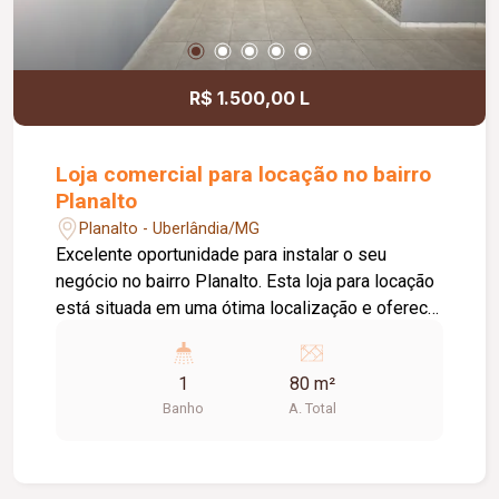
R$ 1.500,00 L
Loja comercial para locação no bairro
Planalto
Planalto - Uberlândia/MG
Excelente oportunidade para instalar o seu
negócio no bairro Planalto. Esta loja para locação
está situada em uma ótima localização e oferece
uma estrutura versátil, ideal para atender
diferentes atividades comerciais. O imóvel
1
80 m²
dispõe de 80 m² de área, distribuídos de forma
Banho
A. Total
prática e funcional. Conta com 03 salas, todas
equipadas com ar-condicionado e duas com
lavatório, proporcionando mais comodidade para
o dia a dia. Possui ainda banheiro social com