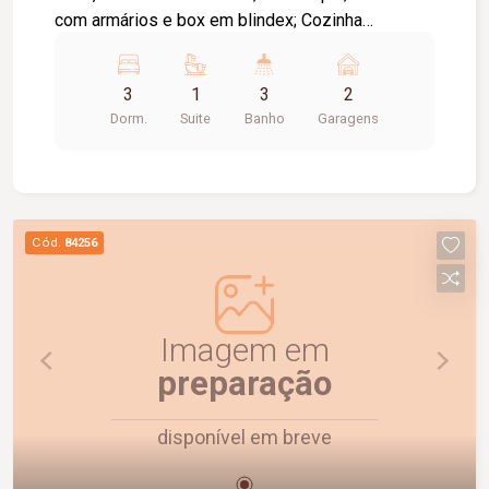
com armários e box em blindex; Cozinha
espaçosa com bancadas e armários; Área de
serviço; Edícula em 02 pavimentos com 04
3
1
3
2
cômodos; Corredores de circulação nas duas
Dorm.
Suite
Banho
Garagens
laterais; 02 a 03 vagas de garagem; Diferenciais:
Excelente distribuição dos ambientes; Amplo
espaço interno e externo, ideal para toda a
família.
Cód.
84256
Imagem em
preparação
disponível em breve