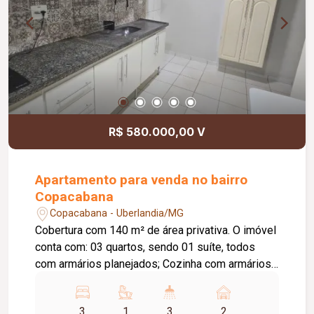
R$ 580.000,00 V
Apartamento para venda no bairro
Copacabana
Copacabana - Uberlandia/MG
Cobertura com 140 m² de área privativa. O imóvel
conta com: 03 quartos, sendo 01 suíte, todos
com armários planejados; Cozinha com armários
planejados; Banheiro social com box em blindex;
Sala no pavimento superior; Lavabo; Área de
3
1
3
2