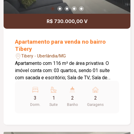
R$ 730.000,00 V
Apartamento para venda no bairro
Tibery
Tibery - Uberlândia/MG
Apartamento com 116 m² de área privativa. O
imóvel conta com: 03 quartos, sendo 01 suíte
com sacada e escritório; Sala de TV; Sala de
jantar; Varanda gourmet; Cozinha ampla;
Lavanderia independente; 02 vagas de garagem;
3
1
2
2
Diferenciais: Móveis planejados; Coifa instalada;
Dorm.
Suite
Banho
Garagens
Cooktop; Forno a gás; O condomínio conta com:
Portaria; Gás encanado; Informações
complementares: Condomínio aproximado de R$
370,00.