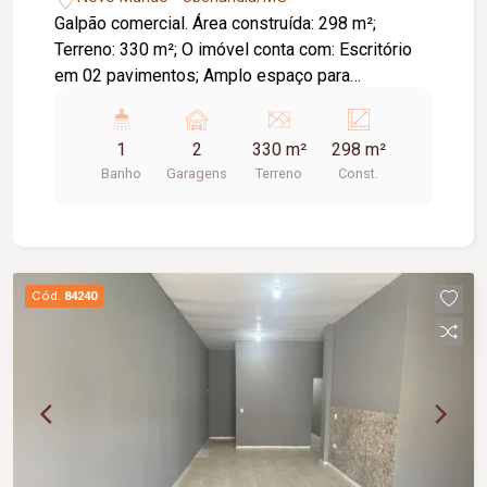
Galpão comercial. Área construída: 298 m²;
Terreno: 330 m²; O imóvel conta com: Escritório
em 02 pavimentos; Amplo espaço para
operações; Portão com altura para entrada de
veículos de grande porte; 02 vagas de
1
2
330 m²
298 m²
estacionamento; Diferenciais: Fachada
Banho
Garagens
Terreno
Const.
contemporânea; Excelente padrão de
acabamento; Ideal para investidores, empresas,
oficinas, distribuidoras e depósitos.
Cód.
84240