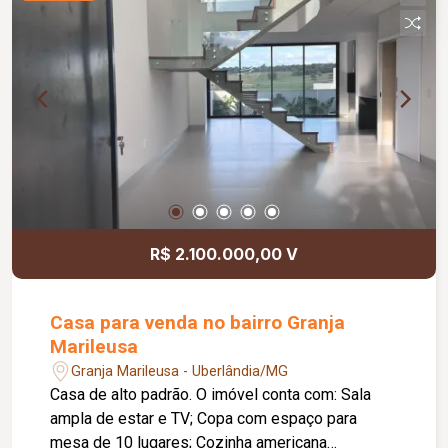
proporciona excelente iluminação e ventilação
natural; O condomínio conta com: Sauna;
Academia; Campo de futebol; Playground; Quadra
de tênis; Quadra poliesportiva; Solarium;
Vestiário.
R$ 2.100.000,00 V
Casa para venda no bairro Granja
Marileusa
Granja Marileusa - Uberlândia/MG
Casa de alto padrão. O imóvel conta com: Sala
ampla de estar e TV; Copa com espaço para
mesa de 10 lugares; Cozinha americana