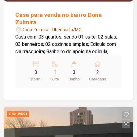
com 3 câmeras de monitoramento Jardim
Diferenciais Energia solar fotovoltaica
Casa para venda no bairro Dona
Aquecimento solar Boiler Roupeiro no corredor
Zulmira
Cortinas instaladas na sala, sala de jantar e suíte
Dona Zulmira - Uberlândia/MG
master Acabamentos de alto padrão Móveis
Casa com: 03 quartos, sendo 01 suíte; 02 salas;
planejados em praticamente todos os ambientes
03 banheiros; 02 cozinhas amplas; Edícula com
Além do excelente padrão de acabamento, a casa
churrasqueira; Banheiro de apoio na edícula;
oferece baixo custo de energia, excelente
Quarto de despejo; Área gramada; 02 vagas de
distribuição dos ambientes e será entregue com
garagem; Diferenciais: Portão social e portão
diversos móveis planejados e eletrodomésticos
3
1
3
2
para garagem; Cascata na área externa.
embutidos.
Dorm.
Suite
Banho
Garagens
Cód.
84221