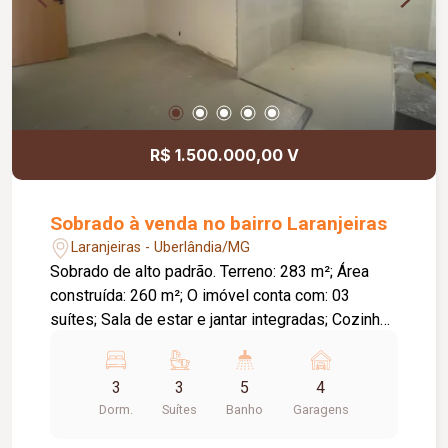
R$ 1.500.000,00 V
Sobrado à venda no bairro Laranjeiras
Laranjeiras - Uberlândia/MG
Sobrado de alto padrão. Terreno: 283 m²; Área
construída: 260 m²; O imóvel conta com: 03
suítes; Sala de estar e jantar integradas; Cozinha
em conceito aberto; Espaço gourmet com
churrasqueira integrado à cozinha; 04 vagas de
3
3
5
4
garagem.
Dorm.
Suítes
Banho
Garagens