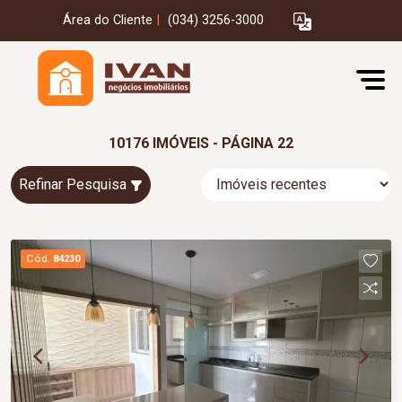
Área do Cliente
|
(034) 3256-3000
10176 IMÓVEIS - PÁGINA 22
Refinar Pesquisa
Cód.
84230