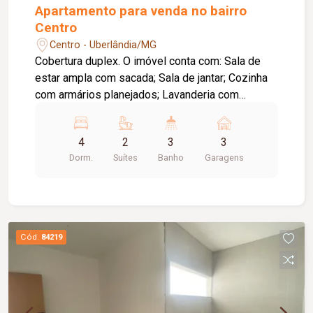
Apartamento para venda no bairro
Centro
Centro - Uberlândia/MG
Cobertura duplex. O imóvel conta com: Sala de
estar ampla com sacada; Sala de jantar; Cozinha
com armários planejados; Lavanderia com
entrada de serviço; Despensa; Banheiro de
serviço; DCE; Lavabo; 04 quartos com armários,
4
2
3
3
sendo 02 suítes, incluindo 01 suíte máster com
Dorm.
Suítes
Banho
Garagens
closet e hidromassagem; Sala de jantar no
segundo pavimento; Banheiro completo no
segundo pavimento; Área de lazer privativa com
churrasqueira, piscina e sauna; 03 vagas de
garagem; O condomínio conta com: Salão de
Cód.
84219
festas com cozinha, churrasqueira e banheiros;
Piscina.