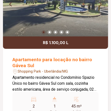
R$ 1.100,00 L
Apartamento para locação no bairro
Gávea Sul
Shopping Park - Uberlândia/MG
Apartamento residencial no Condomínio Spazio
Único no bairro Gávea Sul com sala, cozinha
estilo americana, área de serviço conjugada, 02
quartos, banheiro social, piso cerâmica, pintura
nova, aproximadamente 45m² e 01 vaga de
2
1
45 m²
estacionamento. Condomínio com portaria 24