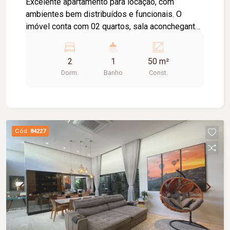
Excelente apartamento para locação, com
ambientes bem distribuídos e funcionais. O
imóvel conta com 02 quartos, sala aconchegante,
cozinha, área de serviço e banheiro social. O
condomínio oferece elevador, 01 vaga de
2
1
50 m²
estacionamento, portaria 24 horas, playground e
Dorm.
Banho
Const.
salão de festas, proporcionando mais segurança,
lazer e comodidade para toda a família. Uma
excelente oportunidade para quem busca
conforto e praticidade em um ambiente
agradável.
Cód.
84227