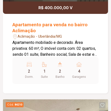
R$ 400.000,00 V
Apartamento para venda no bairro
Aclimação
Aclimação - Uberlândia/MG
Apartamento mobiliado e decorado. Área
privativa: 60 m²; O imóvel conta com: 02 quartos,
sendo 01 suíte; Banheiro social; Sala de estar e
jantar integradas; Varanda com fechamento em
blindex; 01 vaga de garagem coberta; Móveis
2
1
2
4
planejados em diversos ambientes; Cooktop;
Dorm.
Suite
Banho
Garagens
Geladeira; TV de 55`; Sofá; Espelho bisotado na
sala; Máquina de lavar roupas; Varal embutido;
Cama box de casal na suíte; Ar-condicionado na
suíte; Cama de solteiro com colchão no segundo
dormitório; O condomínio conta com: Área de
Cód.
84210
lazer; Academia;