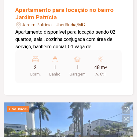
Apartamento para locação no bairro
Jardim Patrícia
Jardim Patrícia - Uberlândia/MG
Apartamento disponível para locação sendo 02
quartos, sala , cozinha conjugada com área de
serviço, banheiro social, 01 vaga de
estacionamento, elevador privativo, portaria 24
horas, salão de festas, piscina, playground, gás
2
1
1
48 m²
canalizado, área gourmet. Taxa de condomínio
Dorm.
Banho
Garagem
A. Útil
incluso no valor de aluguel.
Cód.
84206