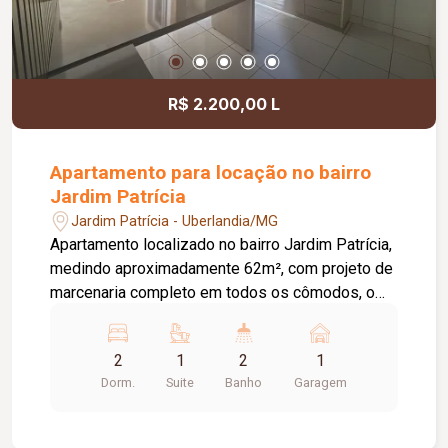
R$ 2.200,00 L
Apartamento para locação no bairro
Jardim Patrícia
Jardim Patrícia - Uberlandia/MG
Apartamento localizado no bairro Jardim Patrícia,
medindo aproximadamente 62m², com projeto de
marcenaria completo em todos os cômodos, o
imóvel é composto por sala em 02 ambientes
com painel, sacada, cozinha com armários e
2
1
2
1
cooktop, 02 quartos com armários sendo 01
Dorm.
Suite
Banho
Garagem
suite, lavanderia separada, banheiro social, e 01
vaga de garagem. Condomínio conta com portaria
virtual, vaga coberta, 02 elevadores, gás