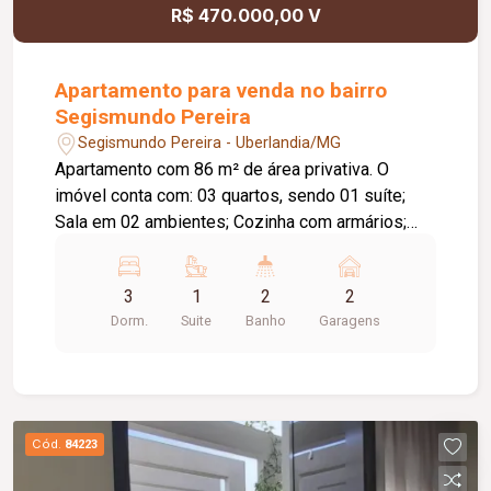
totalmente documentada; Acabamentos,
R$ 470.000,00 V
revestimentos, iluminação, louças e metais de
alto padrão; Bancadas em Quartzito Perla Venata
e granito com acabamento escovado; Persianas
Apartamento para venda no bairro
integradas nos quartos, sendo motorizada na
Segismundo Pereira
suíte máster; Infraestrutura para ar-condicionado
Segismundo Pereira - Uberlandia/MG
nos ambientes sociais e íntimos; Paisagismo
Apartamento com 86 m² de área privativa. O
implantado; Sistema de água quente com boiler;
imóvel conta com: 03 quartos, sendo 01 suíte;
Fachada moderna com concreto aparente, aço
Sala em 02 ambientes; Cozinha com armários;
corten e revestimentos especiais; O condomínio
Lavanderia independente; Hall de circulação;
conta com: Portaria 24 horas; Academia; Piscina;
Banheiro social; 02 vagas de garagem; O
Salão de festas; Quiosques; Quadras esportivas.
3
1
2
2
condomínio conta com: Elevador; Salão de festas
Dorm.
Suite
Banho
Garagens
com espaço gourmet e churrasqueira; Gás
canalizado; Informações complementares: Aceita
pets.
Cód.
84223