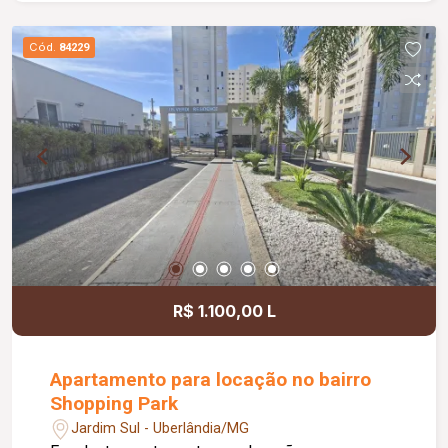
canalizado, playground, salão de festas, e
espaço gourmet com churrasqueira.
Cód.
84229
R$ 1.100,00 L
Apartamento para locação no bairro
Shopping Park
Jardim Sul - Uberlândia/MG