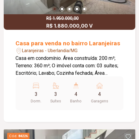
R$ 1.950.000,00
R$ 1.880.000,00 V
Casa para venda no bairro Laranjeiras
Laranjeiras - Uberlandia/MG
Casa em condomínio. Área construída: 200 m²;
Terreno: 360 m²; O imóvel conta com: 03 suítes;
Escritório; Lavabo; Cozinha fechada; Área
gourmet integrada; Piscina; Churrasqueira;
Varanda gourmet; Quintal; 02 vagas de garagem
3
3
4
4
cobertas; 02 vagas de garagem descobertas;
Dorm.
Suítes
Banho
Garagens
Diferenciais: Arquitetura contemporânea;
Ambientes sociais integrados; Móveis
planejados em todos os ambientes; Piso em
porcelanato; Ar-condicionado; Aquecimento de
água por energia solar; Paisagismo que
Cód.
84226