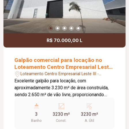
R$ 70.000,00 L
Galpão comercial para locação no
Loteamento Centro Empresarial Leste
III
Loteamento Centro Empresarial Leste III -
Uberlândia/MG
Excelente galpão para locação, com
aproximadamente 3.230 m² de área construída,
sendo 2.650 m² de vão livre, proporcionando
amplo espaço para operações logísticas,
industriais e de armazenagem. O imóvel conta
3
3230 m²
3230 m²
com pé-direito de 14 metros, piso em concreto
Banho
Const.
A. Útil
polido de alta resistência, reforçado com malha