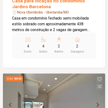
Casa para locação no condominio
Jardins Barcelona
Nova Uberlândia - Uberlandia/MG
Casa em condomínio fechado semi mobiliada
estilo sobrado com aproximadamente 438
metros de construção e 2 vagas de garagem
contendo 4 quartos suítes com armário e ar
condicionado sendo 1 master com closet e hidro,
4
4
2
2
lavabo, sala em 2 ambientes com pé direito
Dorm.
Suítes
Banho
Garagens
duplo, cozinha planejada, lavanderia com armários
e banheiro de funcionário, depósito, varanda
gourmet com churrasqueira, spa para 6 pessoas,
ducha, banheiro externo
Cód.
84133