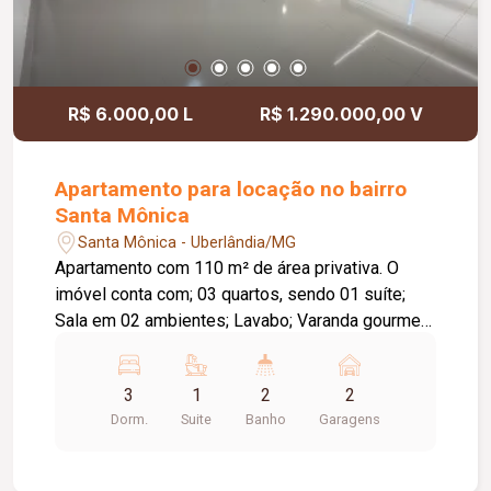
R$ 6.000,00 L
R$ 1.290.000,00 V
Apartamento para locação no bairro
Santa Mônica
Santa Mônica - Uberlândia/MG
Apartamento com 110 m² de área privativa. O
imóvel conta com; 03 quartos, sendo 01 suíte;
Sala em 02 ambientes; Lavabo; Varanda gourmet
com churrasqueira a carvão; Cozinha com opção
de ilha; 03 vagas de garagem; O condomínio
3
1
2
2
conta com: Piscina; Academia; Espaço fitness
Dorm.
Suite
Banho
Garagens
funcional; Sauna; Coworking; Salão de festas;
Espaço gourmet;Brinquedoteca; Playground; Pool
bar; Terraço gourmet; Delivery Center; Bicicletário;