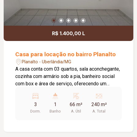
R$ 1.400,00 L
Casa para locação no bairro Planalto
Planalto - Uberlândia/MG
A casa conta com 03 quartos, sala aconchegante,
cozinha com armário sob a pia, banheiro social
com box e área de serviço, oferecendo um
ambiente funcional e bem distribuído para o dia a
dia.O imóvel não possui garagem para carro,
3
1
66 m²
240 m²
porém conta com espaço para 01 motocicleta.
Dorm.
Banho
A. Útil
A. Total
Diferencial: as taxas de água, coleta de lixo e
IPTU já estão inclusas no valor do aluguel,
proporcionando mais economia e comodidade.
Entre em contato para mais informações e