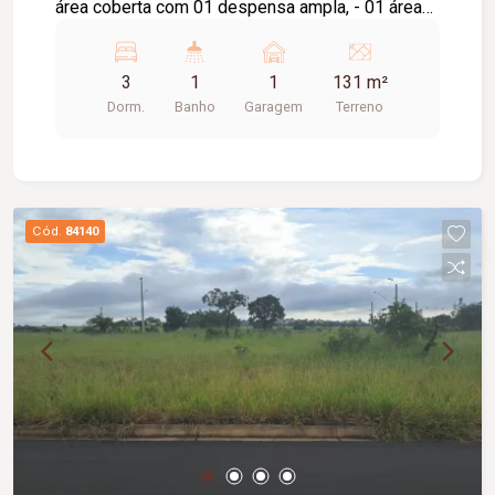
área coberta com 01 despensa ampla, - 01 área
de luz, - 01 vaga de garagem.
3
1
1
131 m²
Dorm.
Banho
Garagem
Terreno
Cód.
84140