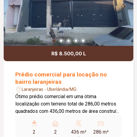
R$ 8.500,00 L
Prédio comercial para locação no
bairro laranjeiras
Laranjeiras - Uberlândia/MG
Ótimo prédio comercial em uma ótima
localização com terreno total de 286,00 metros
quadrados com 436,00 metros de área construída
, sendo 01 recepção, 6 salas, 02 banheiros, 01
mezanino com 150 metros de vão livre, 02 portas
2
2
436 m²
286 m²
de rolar automáticas, piso concreto usinado, nos