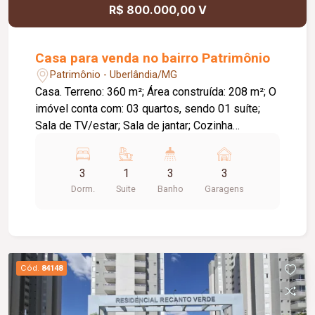
R$ 800.000,00 V
Casa para venda no bairro Patrimônio
Patrimônio - Uberlândia/MG
Casa. Terreno: 360 m²; Área construída: 208 m²; O
imóvel conta com: 03 quartos, sendo 01 suíte;
Sala de TV/estar; Sala de jantar; Cozinha
americana em estilo ilha; 03 banheiros, sendo 01
externo; 03 vagas de garagem; Diferenciais:
3
1
3
3
Sistema de segurança com cerca elétrica,
Dorm.
Suite
Banho
Garagens
concertina e câmeras.
Cód.
84148