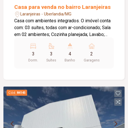
Casa para venda no bairro Laranjeiras
Laranjeiras - Uberlandia/MG
Casa com ambientes integrados. O imóvel conta
com: 03 suítes, todas com ar-condicionado; Sala
em 02 ambientes; Cozinha planejada; Lavabo;
Escritório na área externa; Área gourmet com ar-
condicionado; Piscina aquecida; Diferenciais:
3
3
4
2
Sistema de energia fotovoltaica com geração
Dorm.
Suítes
Banho
Garagens
aproximada de 900 kWh/mês; Sistema de
irrigação para jardim vertical; Porteira fechada
com móveis de excelente qualidade.
Cód.
84145