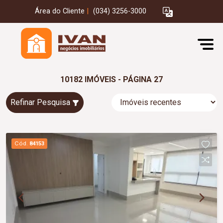
Área do Cliente
|
(034) 3256-3000
10182 IMÓVEIS - PÁGINA 27
Refinar Pesquisa
Cód.
84153