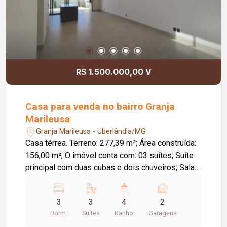
R$ 1.500.000,00 V
Casa para venda no bairro Granja
Marileusa
Granja Marileusa - Uberlândia/MG
Casa térrea. Terreno: 277,39 m²; Área construída:
156,00 m²; O imóvel conta com: 03 suítes; Suíte
principal com duas cubas e dois chuveiros; Sala
para 02 ambientes; Escritório; Cozinha com ilha
integrada à sala; Área de serviço com espaço
3
3
4
2
para despensa; Varanda com churrasqueira;
Dorm.
Suítes
Banho
Garagens
Banheiro social externo; Piscina com iluminação,