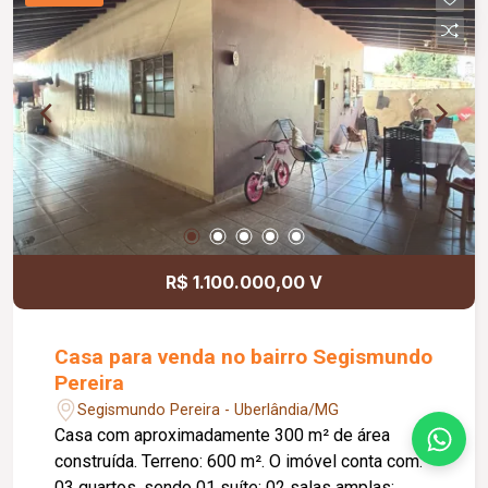
a pia e box em blindex, lavanderia com armário,
despensa e banheiro de serviço. Conta também
com 02 vagas de garagem, garantindo mais
comodidade para os moradores. O condomínio
oferece portaria até 1h da manhã, 02 elevadores,
gás com medição individual, salão de festas,
academia, piscina e espaço gourmet,
proporcionando segurança, conforto e lazer para
toda a família. Entre em contato para mais
informações e agende sua visita!
R$ 1.100.000,00 V
Casa para venda no bairro Segismundo
Pereira
Segismundo Pereira - Uberlândia/MG
Casa com aproximadamente 300 m² de área
construída. Terreno: 600 m². O imóvel conta com:
03 quartos, sendo 01 suíte; 02 salas amplas;