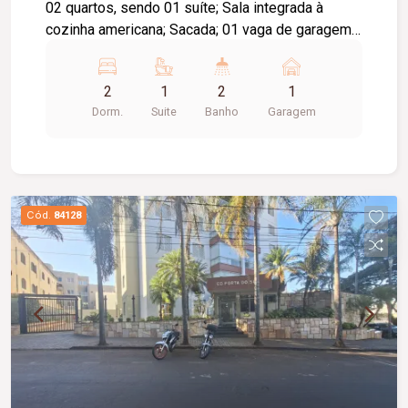
02 quartos, sendo 01 suíte; Sala integrada à
cozinha americana; Sacada; 01 vaga de garagem;
Diferenciais: Acabamento com piso laminado e
piso frio; Interfone com reconhecimento facial; O
2
1
2
1
condomínio conta com: Portaria 24 horas;
Dorm.
Suite
Banho
Garagem
Monitoramento; Piscina adulto; Piscina infantil;
Salão de festas mobiliado; Playground;
Brinquedoteca; Minimercado; 02 elevadores.
Cód.
84128