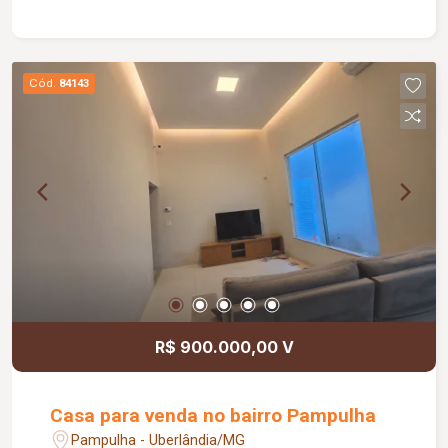
de aço e dupla fibra, com capacidade de carga de
até 6 toneladas/m². Dispõe ainda de 08 docas,
escritório, banheiros masculino e feminino com
acessibilidade, além de copa, oferecendo
Cód.
84143
infraestrutura completa para atender às
necessidades da sua empresa.
R$ 900.000,00 V
Casa para venda no bairro Pampulha
Pampulha - Uberlândia/MG