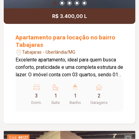
R$ 3.400,00 L
Apartamento para locação no bairro
Tabajaras
Tabajaras - Uberlândia/MG
Excelente apartamento, ideal para quem busca
conforto, praticidade e uma completa estrutura de
lazer. O imóvel conta com 03 quartos, sendo 01
suíte. Dois quartos possuem armários embutidos
e o terceiro dispõe de guarda-roupa. A sala é
3
1
1
2
ampla, dividida em dois ambientes, e conta com
Dorm.
Suite
Banho
Garagens
painel para TV, proporcionando um espaço
moderno e aconchegante. A cozinha é totalmente
planejada, oferecendo praticidade e excelente
aproveitamento dos espaços. O apartamento
dispõe ainda de banheiro social com armário sob
Cód.
84127