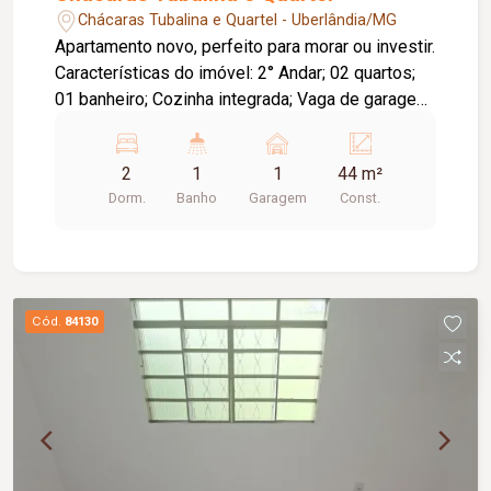
Chácaras Tubalina e Quartel - Uberlândia/MG
Apartamento novo, perfeito para morar ou investir.
Características do imóvel: 2° Andar; 02 quartos;
01 banheiro; Cozinha integrada; Vaga de garagem;
Acabamento moderno; Pronto para mobiliar do
seu jeito. Condomínio conta com: Portaria e
2
1
1
44 m²
segurança; Piscina; Área de lazer completa;
Dorm.
Banho
Garagem
Const.
Estrutura nova; Ótima localização (região de
crescente valorização).
Cód.
84130