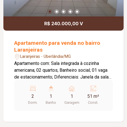
R$ 240.000,00 V
Apartamento para venda no bairro
Laranjeiras
Laranjeiras - Uberlândia/MG
Apartamento com: Sala integrada à cozinha
americana; 02 quartos; Banheiro social; 01 vaga
de estacionamento; Diferenciais: Janela da sala
com vista aberta; Janelas dos quartos voltadas
para o sol da manhã; O condomínio conta com:
2
1
1
51 m²
Salão de festas; Mercado; Elevador.
Dorm.
Banho
Garagem
Const.