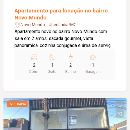
Apartamento para locação no bairro
Novo Mundo
Novo Mundo - Uberlândia/MG
Apartamento novo no bairro Novo Mundo com
sala em 2 ambs, sacada gourmet, vista
panorâmica, cozinha conjugada e área de serviço,
2 quartos sendo 1 suíte, banheiro social, piso
cerâmica, 1° locação, aprox. 52m². Condomínio
2
1
2
1
com portaria 24horas, piscina, espaço gourmet,
Dorm.
Suite
Banho
Garagem
playground, 2 elevadores e 1 vg de
estacionamento.
Cód.
84136