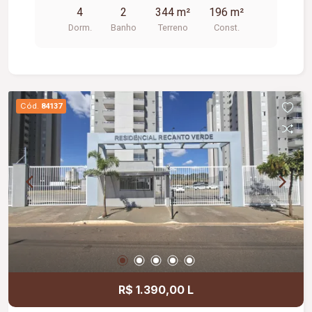
4
2
344 m²
196 m²
Dorm.
Banho
Terreno
Const.
Cód.
84137
R$ 1.390,00 L