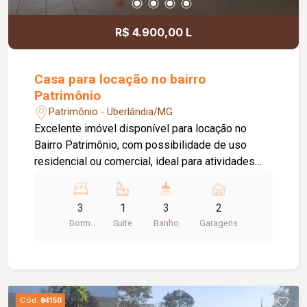
R$ 4.900,00 L
Casa para locação no bairro
Patrimônio
Patrimônio - Uberlândia/MG
Excelente imóvel disponível para locação no
Bairro Patrimônio, com possibilidade de uso
residencial ou comercial, ideal para atividades
administrativas e empresariais que não exijam
Habite-se específico. O imóvel conta com 03
3
1
3
2
quartos, sendo 02 com armários planejados e 01
Dorm.
Suite
Banho
Garagens
suíte com box em blindex e ar-condicionado.
Possui ampla sala de visita, sala de estar, sala
de jantar com cristaleira, hall de circulação,
banheiro social com box em blindex, área de
serviço com banheiro de apoio, além de um
Cód.
84150