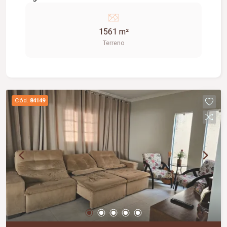
1561 m²
Terreno
Cód.
84149