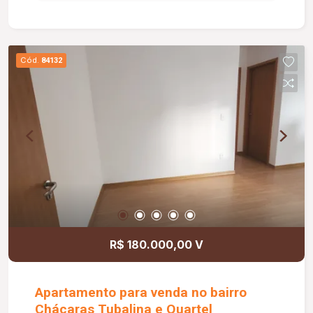
hidromassagem e preparação para aquecimento;
02 vagas de garagem cobertas; Paisagismo com
iluminação; Piso em porcelanato acetinado; Pias
e bancadas em granito; Lavatórios em
Cód.
84132
porcelanato com cubas de apoio; Rodapés em
porcelanato embutidos; Esquadrias em alumínio e
vidro; Persianas nos quartos; Porta principal
pivotante com fechadura eletrônica; Banheiros
com nicho em porcelanato; Cortineiros
iluminados; Iluminação em LED; Forro de gesso
em todos os ambientes; Diferenciais: Pé-direito
de 4,2 m na sala; Preparação para aquecimento
solar; Preparação para ar-condicionado nos
quartos, escritório e sala.
R$ 180.000,00 V
Apartamento para venda no bairro
Chácaras Tubalina e Quartel