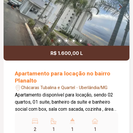
Uma excelente opção para morar com conforto
em uma das regiões mais valorizadas da cidade.
R$ 1.600,00 L
Apartamento para locação no bairro
Planalto
Chácaras Tubalina e Quartel - Uberlândia/MG
Apartamento disponível para locação, sendo 02
quartos, 01 suite, banheiro da suíte e banheiro
social com box, sala com sacada, cozinha , área
de serviço, elevador privativo, 01 vaga de
garagem, portaria 24 horas, salão de festas,
2
1
1
1
piscina, área gourmet, campo infantil. Taxa de