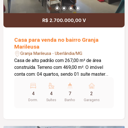
R$ 2.700.000,00 V
Casa para venda no bairro Granja
Marileusa
Granja Marileusa - Uberlândia/MG
Casa de alto padrão com 267,00 m² de área
construída. Terreno com 469,00 m². O imóvel
conta com: 04 quartos, sendo 01 suíte master
com closet e 01 suíte; 02 banheiros completos;
Lavabo; Sala de estar com pé-direito duplo
4
4
7
2
integrada à sala de jantar; Cozinha integrada com
Dorm.
Suítes
Banho
Garagens
armários planejados, torre quente e ilha;
Escritório; Área gourmet com churrasqueira
automatizada; Quintal gramado com árvores
frutíferas; 02 vagas de garagem cobertas;