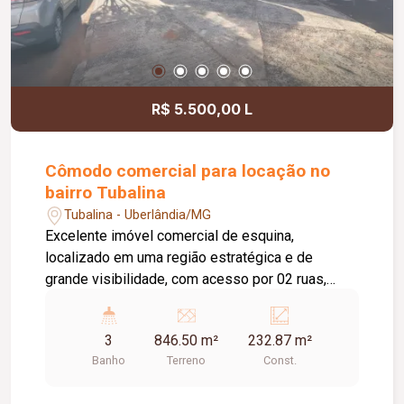
R$ 5.500,00 L
Cômodo comercial para locação no
bairro Tubalina
Tubalina - Uberlândia/MG
Excelente imóvel comercial de esquina,
localizado em uma região estratégica e de
grande visibilidade, com acesso por 02 ruas,
facilitando a entrada e saída de clientes,
fornecedores e veículos. O imóvel conta com um
3
846.50 m²
232.87 m²
amplo salão de aproximadamente 80 m², com
Banho
Terreno
Const.
frente para a rua e 02 portas de aço, oferecendo
excelente exposição para diversos tipos de