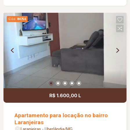
negócios. Dispõe ainda de cozinha, 03 banheiros,
escritórios, depósitos e uma ampla área externa,
proporcionando versatilidade para operações
Cód.
84754
comerciais, administrativas ou de
armazenamento. Com aproximadamente 233 m²
de área construída em um terreno de cerca de
847 m², este imóvel é uma excelente
oportunidade para empresas que buscam
espaço, localização privilegiada e grande
potencial para instalação ou expansão de suas
atividades. Agende uma visita e conheça o
espaço ideal para o sucesso do seu negócio!
R$ 1.600,00 L
Apartamento para locação no bairro
Laranjeiras
Laranjeiras - Uberlândia/MG