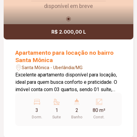
disponível em breve
R$ 2.000,00 L
Apartamento para locação no bairro
Santa Mônica
Santa Mônica - Uberlândia/MG
Excelente apartamento disponível para locação,
ideal para quem busca conforto e praticidade. O
imóvel conta com 03 quartos, sendo 01 suíte,
sala aconchegante, cozinha, 01 banheiro social,
área de serviço e 01 vaga de estacionamento.
3
1
2
80 m²
Ambientes bem distribuídos, proporcionando
Dorm.
Suite
Banho
Const.
funcionalidade e comodidade para toda a família.