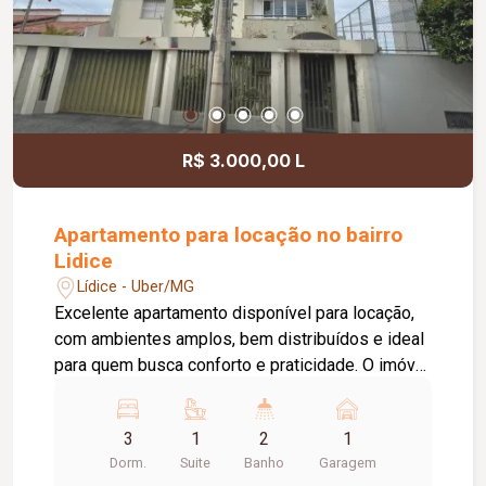
R$ 3.000,00 L
Apartamento para locação no bairro
Lidice
Lídice - Uber/MG
Excelente apartamento disponível para locação,
com ambientes amplos, bem distribuídos e ideal
para quem busca conforto e praticidade. O imóvel
conta com 03 quartos com armários, sendo 01
suíte, 01 quarto com ar-condicionado, 01 sala
3
1
2
1
ampla em 02 ambientes com ar-condicionado, 01
Dorm.
Suite
Banho
Garagem
sacada, 01 cozinha, 01 área de serviço, 01