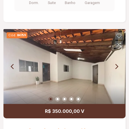
Dorm.
Suite
Banho
Garagem
condomínio incluso no valor de aluguel.
Cód.
84759
R$ 350.000,00 V