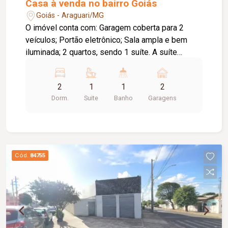
Casa à venda no bairro Goiás
Goiás - Araguari/MG
O imóvel conta com: Garagem coberta para 2
veículos; Portão eletrônico; Sala ampla e bem
iluminada; 2 quartos, sendo 1 suíte. A suíte
possui um espaço com área de luz,
proporcionando mais ventilação e iluminação
2
1
1
2
natural; Banheiro social; Cozinha com bancada da
Dorm.
Suite
Banho
Garagens
pia e armários planejados; Área de serviço
coberta; Espaço gourmet com churrasqueira;
Quintal todo cimentado; Corredor lateral,
garantindo maior privacidade, ventilação e
acesso independente aos fundos do imóvel.
Cód.
84755