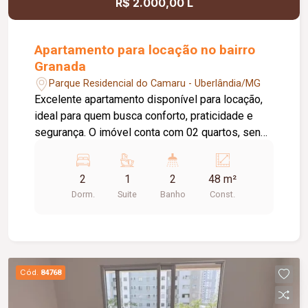
R$ 2.000,00 L
Apartamento para locação no bairro
Granada
Parque Residencial do Camaru - Uberlândia/MG
Excelente apartamento disponível para locação,
ideal para quem busca conforto, praticidade e
segurança. O imóvel conta com 02 quartos, sendo
01 suíte com ar-condicionado, sala aconchegante
equipada com painel para TV, televisão e ar-
2
1
2
48 m²
condicionado, cozinha com armários planejados,
Dorm.
Suite
Banho
Const.
cooktop e geladeira, banheiro social, área de
serviço, elevador e 01 vaga de estacionamento.
O condomínio oferece portaria 24 horas e salão
de festas, proporcionando mais segurança,
comodidade e qualidade de vida aos moradores.
Cód.
84768