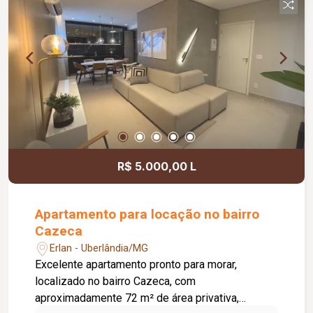
garagem e a residência, com jabuticabeira.
Diferenciais * Aquecimento de água para
chuveiros e torneiras; * Sistema de aquecimento
independente para a piscina; * Sistema de
energia solar com 12 placas; * Infraestrutura para
instalação de ar-condicionado em todos os
quartos; * Cooktop e forno elétrico embutido; *
Imóvel com excelente padrão de acabamento.
R$ 5.000,00 L
Apartamento para locação no bairro
Cazeca
Erlan - Uberlândia/MG
Excelente apartamento pronto para morar,
localizado no bairro Cazeca, com
aproximadamente 72 m² de área privativa,