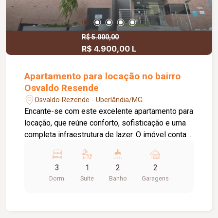
localizado em um condomínio com ótima
infraestrutura. Agende sua visita!
R$ 5.000,00
R$ 4.900,00 L
Apartamento para locação no bairro
Osvaldo Resende
Osvaldo Rezende - Uberlândia/MG
Encante-se com este excelente apartamento para
locação, que reúne conforto, sofisticação e uma
completa infraestrutura de lazer. O imóvel conta
com 03 quartos, todos com armários planejados,
sendo 01 suíte. A sala é ampla, integrada em 02
3
1
2
2
ambientes, equipada com móveis planejados e
Dorm.
Suite
Banho
Garagens
ar-condicionado, proporcionando um ambiente
moderno, aconchegante e funcional. Um dos
grandes destaques é a ampla sacada gourmet,
totalmente fechada em blindex, com bancada e