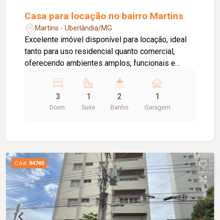
Casa para locação no bairro Martins
Martins - Uberlândia/MG
Excelente imóvel disponível para locação, ideal
tanto para uso residencial quanto comercial,
oferecendo ambientes amplos, funcionais e
ótima distribuição dos espaços. A casa conta
com 03 quartos com armários, sendo 01 suíte, 02
3
1
2
1
salas, 01 cozinha com armários, 01 banheiro
Dorm.
Suite
Banho
Garagem
social, 01 lavanderia, 01 despensa, 01 banheiro
de serviço e 01 vaga de garagem. Uma excelente
oportunidade para quem busca um imóvel
versátil, com excelente estrutura para morar ou
instalar seu negócio em um ambiente confortável
Cód.
84740
e funcional.