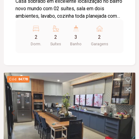
Casa sobrado em excelente localização no bairro
novo mundo com 02 suítes, sala em dois
ambientes, lavabo, cozinha toda planejada com
armários, Coocktop e suggar, área de lavanderia,
02 vagas de garagem, portão eletrônico.
2
2
3
2
Dorm.
Suítes
Banho
Garagens
Cód.
84778