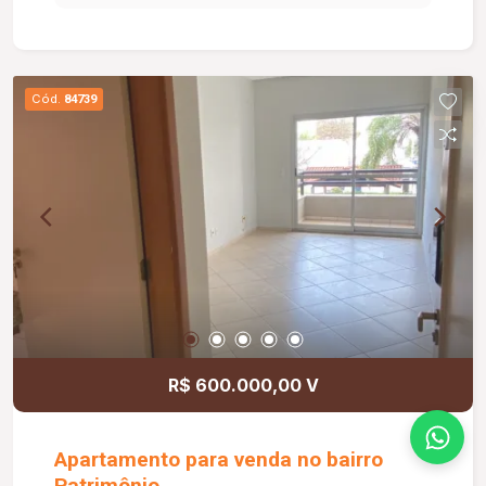
banheiro social, 01 banheiro de serviço, elevador
privativo e 01 vaga de garagem. O condomínio
dispõe de salão de festas, proporcionando mais
comodidade para receber familiares e amigos.
Cód.
84739
Uma excelente oportunidade para quem deseja
morar em um imóvel completo, com ótima
distribuição dos ambientes e conforto para toda
a família.
R$ 600.000,00 V
Apartamento para venda no bairro
Patrimônio