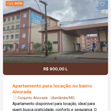
Diferenciais: Projeto arquitetônico
Cód.
84776
contemporâneo em estilo industrial; Piso térreo
em porcelanato e piso superior em vinílico;
Escada com acabamento amadeirado Cumaru;
Sanitários Roca e metais Deca; Sistema de
energia fotovoltaica de 6.600 W; Água aquecida
em todas as torneiras, exceto no lavabo; Todos
os quartos e o escritório com ar-condicionado;
Janelas automatizadas; Automação residencial;
Sistema de irrigação automática dos jardins;
Ambientes amplos, integrados e com excelente
iluminação natural, proporcionando conforto,
R$ 900,00 L
funcionalidade e sofisticação.
Apartamento para locação no bairro
Alvorada
Conjunto Alvorada - Uberlândia/MG
Apartamento disponível para locação, ideal para
quem busca praticidade, conforto e segurança. O