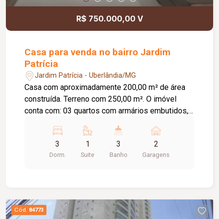
R$ 750.000,00 V
Casa para venda no bairro Jardim
Patrícia
Jardim Patrícia - Uberlândia/MG
Casa com aproximadamente 200,00 m² de área
construída. Terreno com 250,00 m². O imóvel
conta com: 03 quartos com armários embutidos,
sendo 01 suíte; Sala ampla em 02 ambientes;
Lavabo; Banheiro social; Cozinha com armários
3
1
3
2
embutidos; Área de serviço; Espaço gourmet com
Dorm.
Suite
Banho
Garagens
churrasqueira, balcão e painel para TV; 02 vagas
de garagem; Diferenciais: Marcenaria completa;
Teto rebaixado em gesso; Piso em porcelanato;
Ambientes amplos, modernos e bem
distribuídos, proporcionando conforto,
Cód.
84773
funcionalidade e excelente padrão de