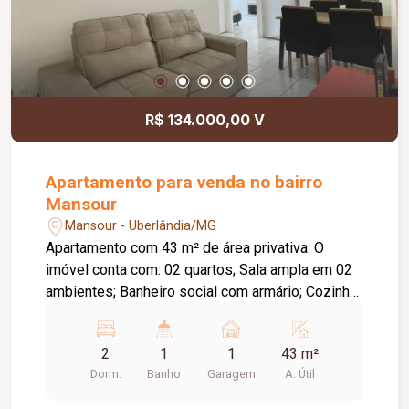
R$ 134.000,00 V
Apartamento para venda no bairro
Mansour
Mansour - Uberlândia/MG
Apartamento com 43 m² de área privativa. O
imóvel conta com: 02 quartos; Sala ampla em 02
ambientes; Banheiro social com armário; Cozinha
com pia em granito; Área de serviço; 01 vaga de
garagem; O condomínio conta com: Portaria 24
2
1
1
43 m²
horas; Mercadinho; Salão de festas; Câmeras de
Dorm.
Banho
Garagem
A. Útil
segurança; Diferenciais: Acabamento em gesso;
Ambientes bem distribuídos, proporcionando