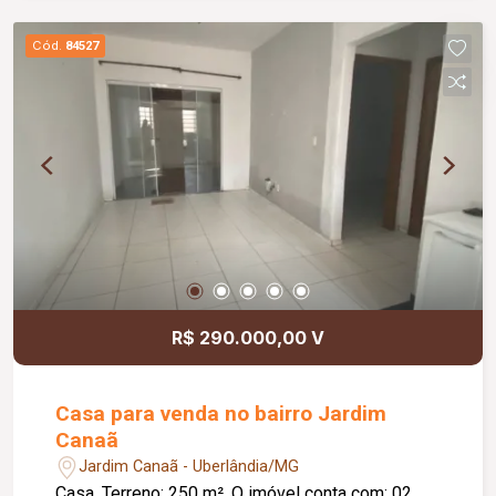
garagem; O condomínio conta com: Área de lazer
completa, proporcionando conforto, segurança e
Cód.
84527
qualidade de vida; Diferenciais: Apartamento
localizado no 14º andar; Armários planejados em
todos os quartos; Ventiladores de teto nos
quartos; Aquecimento a gás nos banheiros;
Excelente localização, próxima a shopping,
faculdades, supermercados, restaurantes e
principais vias da região.
R$ 290.000,00 V
Casa para venda no bairro Jardim
Canaã
Jardim Canaã - Uberlândia/MG
Casa. Terreno: 250 m². O imóvel conta com: 02