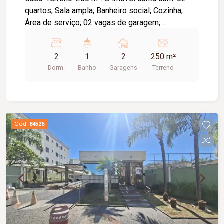
quartos; Sala ampla; Banheiro social; Cozinha;
Área de serviço; 02 vagas de garagem;
Diferenciais: Amplo terreno, ideal para futuras
ampliações ou área de lazer; Ambientes bem
2
1
2
250 m²
distribuídos e com boa iluminação natural;
Dorm.
Banho
Garagens
Terreno
Excelente opção para morar ou investir.
Cód.
84526