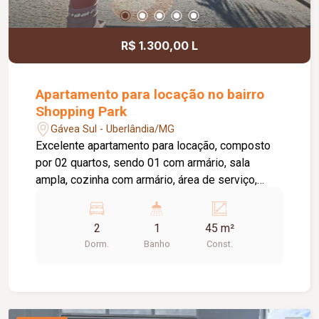
R$ 1.300,00 L
Apartamento para locação no bairro
Shopping Park
Gávea Sul - Uberlândia/MG
Excelente apartamento para locação, composto
por 02 quartos, sendo 01 com armário, sala
ampla, cozinha com armário, área de serviço,
banheiro social com box em vidro e armário sob a
pia, além de 01 vaga de estacionamento. O
2
1
45 m²
condomínio oferece portaria 24 horas, playground
Dorm.
Banho
Const.
e quadra esportiva, proporcionando mais
segurança, conforto e lazer para toda a família.