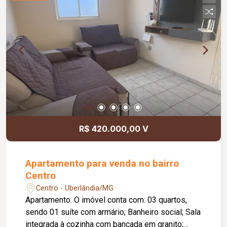
Diferenciais: Jardim paisagístico; 04 vagas de
garagem; Vista privilegiada da cidade; Portão
eletrônico; Interfone; Projeto contemporâneo com
excelente iluminação natural; Excelente opção
para morar ou investir.
R$ 420.000,00 V
Apartamento para venda no bairro
Centro
Centro - Uberlândia/MG
Apartamento. O imóvel conta com: 03 quartos,
sendo 01 suíte com armário; Banheiro social; Sala
integrada à cozinha com bancada em granito;