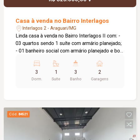
Casa à venda no Bairro Interlagos
Interlagos 2 - Araguari/MG
Linda casa à venda no Bairro Interlagos II com: -
03 quartos sendo 1 suíte com armário planejado;
- 01 banheiro social com armário planejado e box
em blindex; - 01 sala de estar/tv; - 01 sala de
jantar; - 01 área de luz; - 01 cozinha planejada; -
3
1
3
2
01 área gourmet com churrasqueira, bancada, pia
Dorm.
Suite
Banho
Garagens
e lavabo; - 01 lavanderia; - 01 despensa; - jardim;
- garagem para 02 veículos; - interfone; portão
eletrônico; cerca elétrica; ar condicionado;
Cód.
84521