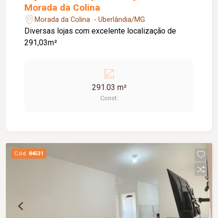
Morada da Colina
Morada da Colina - Uberlândia/MG
Diversas lojas com excelente localização de
291,03m²
291.03 m²
Const.
Cód.
84531