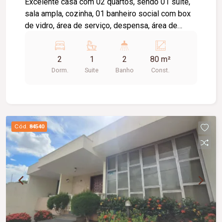
Excelente casa com 02 quartos, sendo 01 suíte,
sala ampla, cozinha, 01 banheiro social com box
de vidro, área de serviço, despensa, área de
churrasqueira, quintal, piscina e garagem para 02
carros. Imóvel ideal para quem busca conforto,
2
1
2
80 m²
espaço e lazer. Entre em contato para mais
Dorm.
Suite
Banho
Const.
informações e agende uma visita.
Cód.
84540