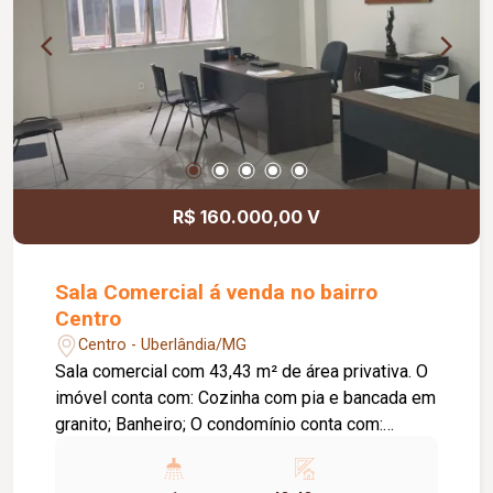
condomínio: Elevador; Portaria remota 24 horas;
Controle de acesso por biometria; Câmeras de
segurança em todos os andares e garagens;
Piscina adulto e infantil semi-aquecida;
Playground; 3 quiosques com churrasqueira;
Salão de festas; Lixeiras com acesso interno.
Uma excelente oportunidade para quem busca
um imóvel pronto para morar, com móveis,
R$ 160.000,00 V
acabamentos de qualidade e uma infraestrutura
completa de lazer e segurança.
Sala Comercial á venda no bairro
Centro
Centro - Uberlândia/MG
Sala comercial com 43,43 m² de área privativa. O
imóvel conta com: Cozinha com pia e bancada em
granito; Banheiro; O condomínio conta com:
Portaria; Diferenciais: Sala localizada no 07º
andar; Piso em cerâmica; Prédio seguro, ideal