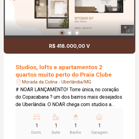
R$ 418.000,00 V
Studios, lofts e apartamentos 2
quartos muito perto do Praia Clube
Morada da Colina - Uberlândia/MG
# NOAR LANÇAMENTO! Torre única, no coração
do Copacabana ? um dos bairros mais desejados
de Uberlândia. O NOAR chega com studios a
partir de 35m², apartamentos de 2 quartos e lofts
exclusivos no último pavimento, para quem busca
1
1
1
1
um endereço à altura do seu estilo de vida. A
Dorm.
Suite
Banho
Garagem
localização é um dos grandes trunfos do