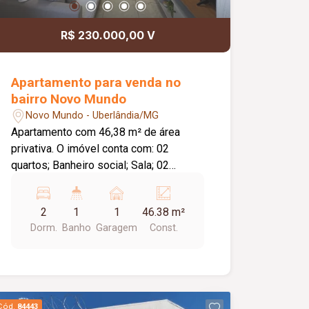
R$ 230.000,00 V
Apartamento para venda no
bairro Novo Mundo
Novo Mundo - Uberlândia/MG
Apartamento com 46,38 m² de área
privativa. O imóvel conta com: 02
quartos; Banheiro social; Sala; 02
sacadas; Cozinha com armários
planejados; Cooktop de indução;
2
1
1
46.38 m²
Depurador de ar (sugar); Lavanderia
Dorm.
Banho
Garagem
Const.
independente; 01 vaga de garagem
descoberta; Diferenciais: Cortinas
planejadas em todos os ambientes;
Imóvel totalmente telado,
proporcionando mais segurança e
Cód.
84443