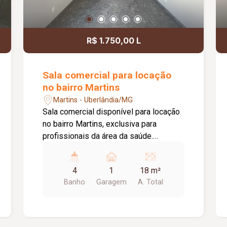
R$ 1.750,00 L
Sala comercial para locação
no bairro Martins
Martins - Uberlândia/MG
Sala comercial disponível para locação
no bairro Martins, exclusiva para
profissionais da área da saúde.
Localizada em um complexo
estruturado, o espaço oferece duas
4
1
18 m²
recepções com recepcionista para
Banho
Garagem
A. Total
atendimento e direcionamento dos
pacientes, além de acessibilidade,
proporcionando praticidade,
organização e conforto. A sala possui