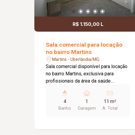
R$ 1.150,00 L
Sala comercial para locação
no bairro Martins
Martins - Uberlândia/MG
Sala comercial disponível para locação
no bairro Martins, exclusiva para
profissionais da área da saúde.
Localizada em um complexo
estruturado, o espaço oferece duas
4
1
11 m²
recepções com recepcionista para
Banho
Garagem
A. Total
atendimento e direcionamento dos
pacientes, além de acessibilidade,
proporcionando praticidade,
organização e conforto. A sala possui