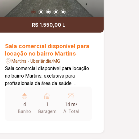
R$ 1.550,00 L
Sala comercial disponível para
locação no bairro Martins
Martins - Uberlândia/MG
Sala comercial disponível para locação
no bairro Martins, exclusiva para
profissionais da área da saúde.
Localizada em um complexo
estruturado, o espaço oferece duas
4
1
14 m²
recepções com recepcionista para
Banho
Garagem
A. Total
atendimento e direcionamento dos
pacientes, além de acessibilidade,
proporcionando praticidade,
organização e conforto. A sala possui