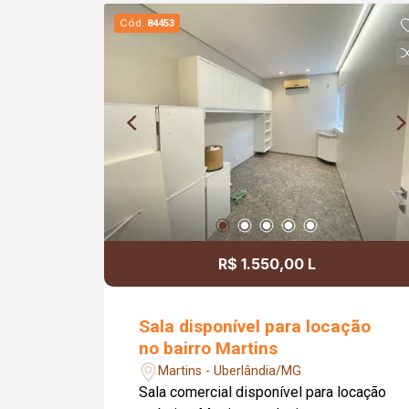
aproximadamente 11m², está situada
Cód.
84453
no pavimento superior e conta com ar-
condicionado e lavatório privativo.
Todos os ambientes são climatizados,
garantindo um ambiente agradável para
profissionais e pacientes. Possui taxa
de condomínio. Valores de IPTU e
DMAE inclusos no valor da locação.
R$ 1.550,00 L
Sala disponível para locação
no bairro Martins
Martins - Uberlândia/MG
Sala comercial disponível para locação