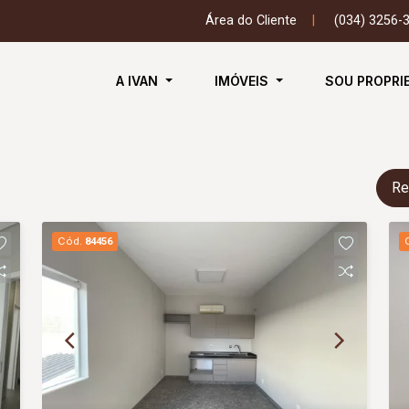
Área do Cliente
|
(034) 3256-
A IVAN
IMÓVEIS
SOU PROPRI
Re
Cód.
84456