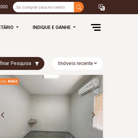
3000
ETÁRIO
INDIQUE E GANHE
finar Pesquisa
Cód.
84454