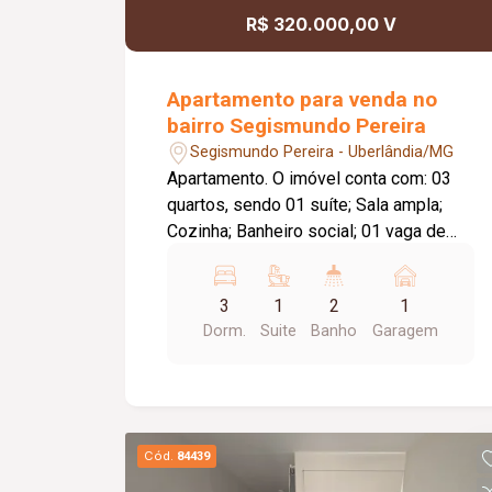
R$ 320.000,00 V
Apartamento para venda no
bairro Segismundo Pereira
Segismundo Pereira - Uberlândia/MG
Apartamento. O imóvel conta com: 03
quartos, sendo 01 suíte; Sala ampla;
Cozinha; Banheiro social; 01 vaga de
garagem; O condomínio conta com:
Quadra poliesportiva; Playground; Salão
3
1
2
1
de festas; Diferenciais: Ambientes bem
Dorm.
Suite
Banho
Garagem
distribuídos e com ótima iluminação
natural; Condomínio com ambiente
familiar e tranquilo.
Cód.
84439