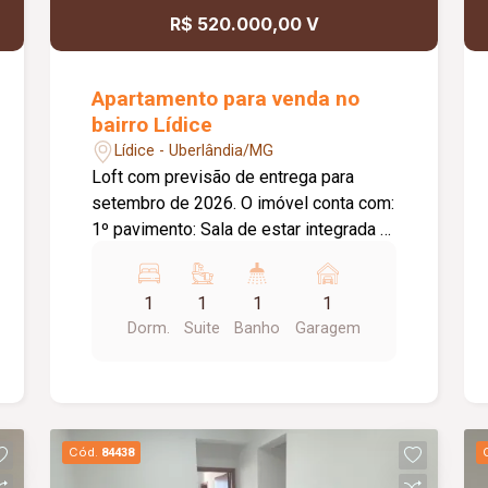
R$ 520.000,00 V
Apartamento para venda no
bairro Lídice
Lídice - Uberlândia/MG
Loft com previsão de entrega para
setembro de 2026. O imóvel conta com:
1º pavimento: Sala de estar integrada à
cozinha; 2º pavimento: 01 suíte com
closet; Diferenciais: Janela panorâmica
1
1
1
1
do piso ao teto; Sacada; Projeto
Dorm.
Suite
Banho
Garagem
moderno com ambientes integrados,
proporcionando conforto, sofisticação e
excelente iluminação natural.
Cód.
84438