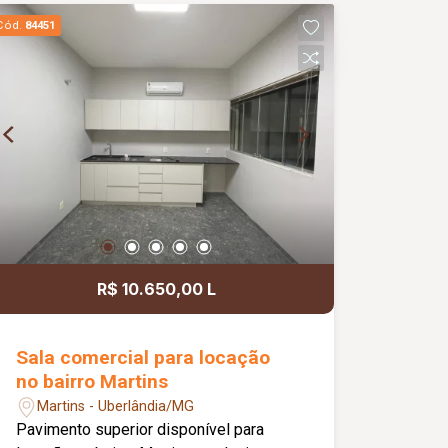
aproximadamente 14 m², está situada
Cód.
84451
no pavimento superior e conta com ar-
condicionado e lavatório privativo.
Todos os ambientes são climatizados,
garantindo um ambiente agradável para
profissionais e pacientes. Possui taxa
de condomínio. Valores de IPTU e
DMAE inclusos no valor da locação.
R$ 10.650,00 L
Sala comercial para locação
no bairro Martins
Martins - Uberlândia/MG
Pavimento superior disponível para