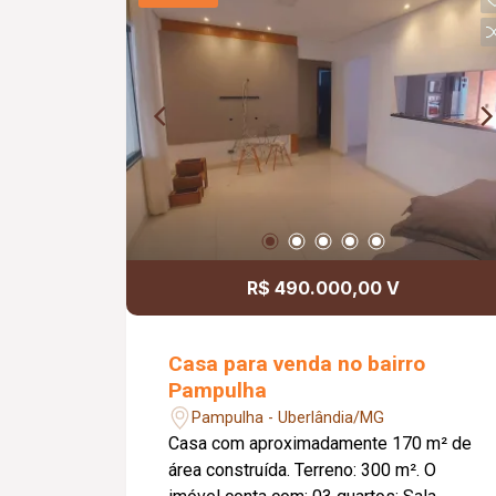
Playground, Dois espaços gourmet
com churrasqueira, Quadra areia,
Coworking, Bicicletário. Três
elevadores.
R$ 490.000,00 V
Casa para venda no bairro
Pampulha
Pampulha - Uberlândia/MG
Casa com aproximadamente 170 m² de
área construída. Terreno: 300 m². O