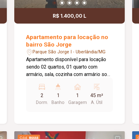
R$ 1.400,00 L
Apartamento para locação no
bairro São Jorge
Parque São Jorge I - Uberlândia/MG
Apartamento disponível para locação
sendo 02 quartos, 01 quarto com
armário, sala, cozinha com armário sob
a pia, área de serviço conjugada com
cozinha, banheiro social com box, 01
2
1
1
45 m²
vaga coberta de garagem, portaria 24
Dorm.
Banho
Garagem
A. Útil
horas.
Cód.
84444