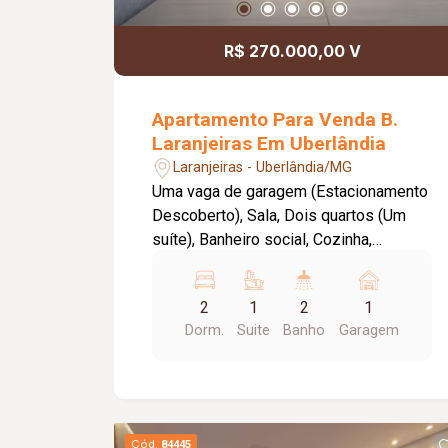
R$ 270.000,00 V
Apartamento Para Venda B.
Laranjeiras Em Uberlândia
Laranjeiras - Uberlândia/MG
Uma vaga de garagem (Estacionamento
Descoberto), Sala, Dois quartos (Um
suíte), Banheiro social, Cozinha,
Lavanderia, Varanda, Piso laminado de
madeira e cerâmica, Bancadas granito.
2
1
2
1
Metragem Privativa: 45,04m2.
Dorm.
Suite
Banho
Garagem
Metragem Construída: 83,65m2. Prédio:
Portaria 24:00 horas, Portões
eletrônicos, Interfone, Cerca elétrica,
Câmeras segurança, Alarme, Mini
mercado, Academia, Duas piscinas,
Cód.
84445