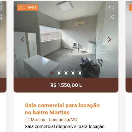
aproximadamente 18m², está situada
Cód.
84452
no pavimento superior e conta com ar-
condicionado e lavatório privativo.
Todos os ambientes são climatizados,
garantindo um ambiente agradável para
profissionais e pacientes. Possui taxa
de condomínio. Valores de IPTU e
DMAE inclusos no valor da locação.
R$ 1.550,00 L
Sala comercial para locação
no bairro Martins
Martins - Uberlândia/MG
Sala comercial disponível para locação