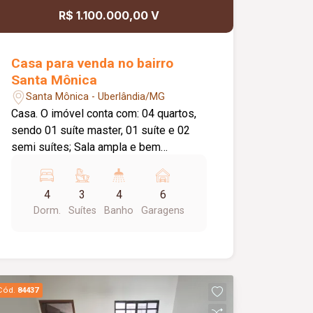
R$ 1.100.000,00 V
Casa para venda no bairro
Santa Mônica
Santa Mônica - Uberlândia/MG
Casa. O imóvel conta com: 04 quartos,
sendo 01 suíte master, 01 suíte e 02
semi suítes; Sala ampla e bem
iluminada; Cozinha com 03 bancadas
em granito, cooktop e despensa;
4
3
4
6
Lavanderia; Área gourmet com
Dorm.
Suítes
Banho
Garagens
churrasqueira, coifa embutida, bancada
em granito e espaço para geladeira;
Lavabo; Piscina com capacidade
aproximada de 15.000 litros e sistema
de aquecimento independente; Até 06
Cód.
84437
vagas de garagem; Diferenciais: