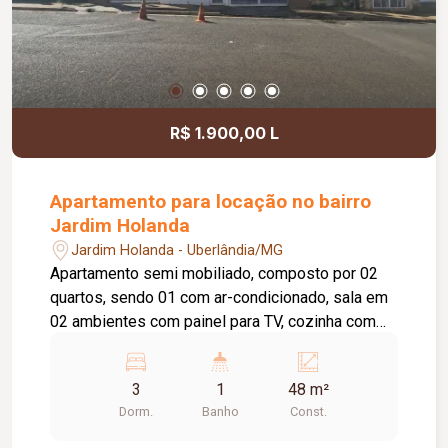
R$ 1.900,00 L
Apartamento para locação no bairro
Jardim Holanda
Jardim Holanda - Uberlândia/MG
Apartamento semi mobiliado, composto por 02
quartos, sendo 01 com ar-condicionado, sala em
02 ambientes com painel para TV, cozinha com
armário sob a pia, área de serviço e banheiro
social com box em vidro temperado. O imóvel
3
1
48 m²
conta ainda com elevador e 01 vaga de
Dorm.
Banho
Const.
estacionamento. Será locado semi mobiliado,
com sofá, TV, mesa com cadeiras, 02 camas de