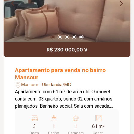
R$ 230.000,00 V
Apartamento para venda no bairro
Mansour
Mansour - Uberlandia/MG
Apartamento com 61 m² de área útil. O imóvel
conta com: 03 quartos, sendo 02 com armários
planejados; Banheiro social; Sala com sacada;
Cozinha com armários planejados, cooktop e
forno; 01 vaga de garagem coberta; O condomínio
3
1
1
61 m²
conta com: Quadra esportiva; Playground; Salão
Dorm.
Banho
Garagem
Const.