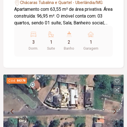
Chácaras Tubalina e Quartel - Uberlândia/MG
Apartamento com 63,55 m² de área privativa. Área
construída: 96,95 m². O imóvel conta com: 03
quartos, sendo 01 suíte; Sala; Banheiro social;
Cozinha; Lavanderia; 01 vaga de garagem;
Diferenciais: Armários embutidos; Painel de TV;
3
1
2
1
Rack; Box em blindex; Cortinas na sala e na suíte;
Dorm.
Suite
Banho
Garagem
Iluminação em LED; Piso em cerâmica; Bancadas
em granito; O condomínio conta com: Portões
eletrônicos; Interfone.
Cód.
84378