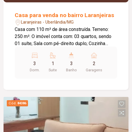
Casa para venda no bairro Laranjeiras
Laranjeiras - Uberlândia/MG
Casa com 110 m² de área construída. Terreno:
250 m². O imóvel conta com: 03 quartos, sendo
01 suíte; Sala com pé-direito duplo; Cozinha
integrada à sala de estar; Área gourmet com
churrasqueira; Diferenciais: Preparação para ar-
3
1
3
2
condicionado em todos os quartos; Preparação
Dorm.
Suite
Banho
Garagens
para água quente nos banheiros e na cozinha;
Infraestrutura para gás encanado com capacidade
para 02 botijões; Bancadas em granito Preto São
Gabriel; Esquadrias em alumínio preto; Cooktop
de 05 bocas e forno elétrico já instalados;
Cód.
84386
Fechadura digital; Porteiro eletrônico com visor;
Projeto moderno com excelente iluminação
natural e acabamento de alto padrão.