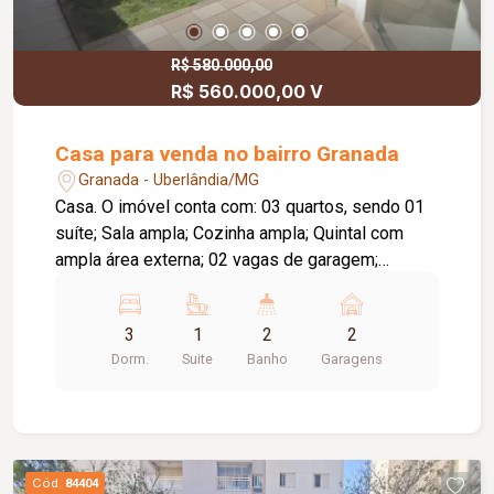
R$ 580.000,00
R$ 560.000,00 V
Casa para venda no bairro Granada
Granada - Uberlândia/MG
Casa. O imóvel conta com: 03 quartos, sendo 01
suíte; Sala ampla; Cozinha ampla; Quintal com
ampla área externa; 02 vagas de garagem;
Diferenciais: Excelente distribuição dos
ambientes; Localização privilegiada, próxima a
3
1
2
2
hospital da região.
Dorm.
Suite
Banho
Garagens
Cód.
84404