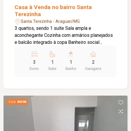
Casa à Venda no bairro Santa
Terezinha
Santa Terezinha - Araguari/MG
3 quartos, sendo 1 suíte Sala ampla e
aconchegante Cozinha com armários planejados
e balcão integrado à copa Banheiro social
Garagem para 2 carros Laje Cerca com concertina
Um imóvel que une praticidade, segurança e um
3
1
1
2
excelente padrão de acabamento, ideal para
Dorm.
Suite
Banho
Garagens
quem busca viver com conforto.
Cód.
84398