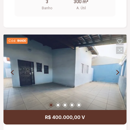
3
300 m²
banheiros, sendo 01 adaptado para
Banho
A. Útil
acessibilidade, proporcionando praticidade e
conforto para o funcionamento da sua empresa.
Cód.
84400
R$ 400.000,00 V