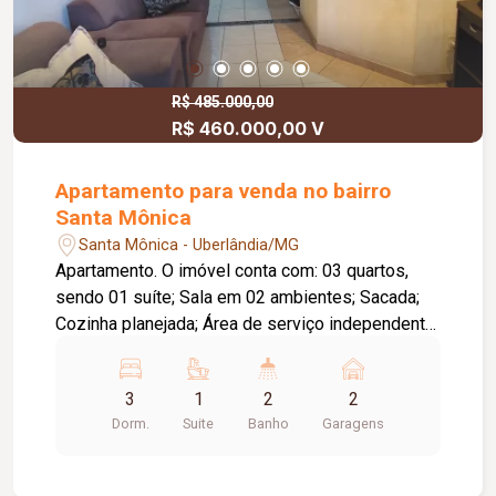
R$ 485.000,00
R$ 460.000,00 V
Apartamento para venda no bairro
Santa Mônica
Santa Mônica - Uberlândia/MG
Apartamento. O imóvel conta com: 03 quartos,
sendo 01 suíte; Sala em 02 ambientes; Sacada;
Cozinha planejada; Área de serviço independente;
02 vagas de garagem cobertas; Diferenciais:
Ambientes amplos e bem distribuídos; Excelente
3
1
2
2
localização, próxima a faculdade da região e ao
Dorm.
Suite
Banho
Garagens
comércio local.