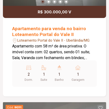
R$ 300.000,00 V
Apartamento para venda no bairro
Loteamento Portal do Vale II
Loteamento Portal do Vale II - Uberlândia/MG
Apartamento com 58 m² de área privativa. O
imóvel conta com: 02 quartos, sendo 01 suíte;
Sala; Varanda com fechamento em blindex;
Banheiro social; Cozinha com bancada; Área de
serviço; Bancada na varanda; O condomínio conta
2
1
1
1
com: 02 elevadores; Gás encanado; Área gourmet
Dorm.
Suite
Banho
Garagem
com churrasqueira; Piscina; Diferenciais: Cooktop
instalado; Box nos banheiros; Telas de proteção
nos quartos e na varanda; Iluminação em plafon;
Torre única com 12 andares.
Cód.
84391