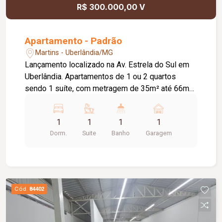
R$ 300.000,00 V
Apartamento - Padrão
Martins - Uberlândia/MG
Lançamento localizado na Av. Estrela do Sul em
Uberlândia. Apartamentos de 1 ou 2 quartos
sendo 1 suíte, com metragem de 35m² até 66m²,
1 vaga de garagem. Varanda, Cozinha integrada e
Sala. 2 elevadores e um lazer completo.
1
1
1
1
Dorm.
Suite
Banho
Garagem
Cód.
84402