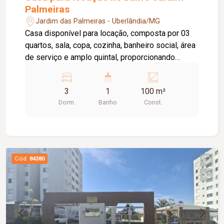
Palmeiras
Jardim das Palmeiras - Uberlândia/MG
Casa disponível para locação, composta por 03
quartos, sala, copa, cozinha, banheiro social, área
de serviço e amplo quintal, proporcionando
praticidade e conforto para o dia a dia. O imóvel
conta ainda com garagem para 02 veículos,
3
1
100 m²
oferecendo mais comodidade e segurança.
Dorm.
Banho
Const.
Cód.
84380