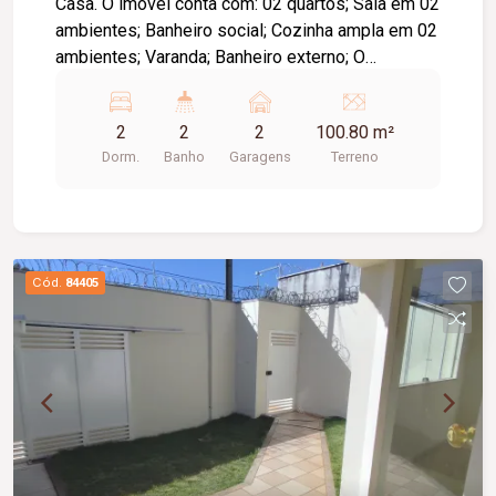
Casa. O imóvel conta com: 02 quartos; Sala em 02
ambientes; Banheiro social; Cozinha ampla em 02
ambientes; Varanda; Banheiro externo; O
condomínio conta com: Portaria 24 horas;
Piscinas adulto e infantil; Quadra poliesportiva;
2
2
2
100.80 m²
Playground; Ampla área verde. Diferenciais: Ideal
Dorm.
Banho
Garagens
Terreno
para quem busca segurança, conforto e
praticidade.
Cód.
84405