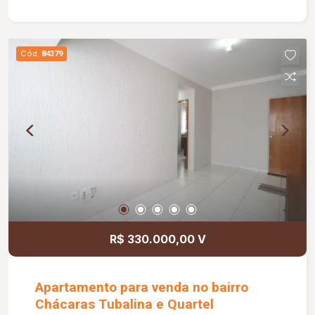
casal, fogão, geladeira, máquina de lavar roupas e
01 guarda-roupa. O condomínio oferece portaria
em horário comercial, playground e quiosque com
Cód.
84379
churrasqueira, proporcionando praticidade e
opções de lazer para os moradores.
R$ 330.000,00 V
Apartamento para venda no bairro
Chácaras Tubalina e Quartel