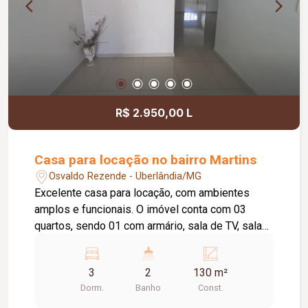
R$ 2.950,00 L
Casa para locação no bairro Martins
Osvaldo Rezende - Uberlândia/MG
Excelente casa para locação, com ambientes
amplos e funcionais. O imóvel conta com 03
quartos, sendo 01 com armário, sala de TV, sala
de estar, cozinha com armário sob a pia e
cooktop, 01 banheiro social com box em vidro,
3
2
130 m²
área de serviço com 01 banheiro, quintal e
Dorm.
Banho
Const.
piscina. Dispõe ainda de garagem coberta para