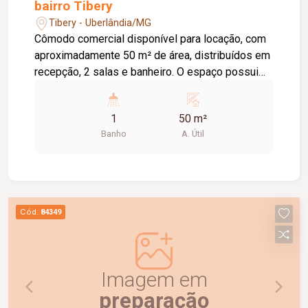
bairro Tibery
Tibery - Uberlândia/MG
Cômodo comercial disponível para locação, com
aproximadamente 50 m² de área, distribuídos em
recepção, 2 salas e banheiro. O espaço possui
uma ótima distribuição dos ambientes, sendo
ideal para salão de beleza ou outras atividades
1
50 m²
comerciais. Excelente oportunidade para instalar
Banho
A. Útil
o seu negócio. Agende uma visita e conheça o
imóvel!
Cód.
84349
Imagem em
preparação