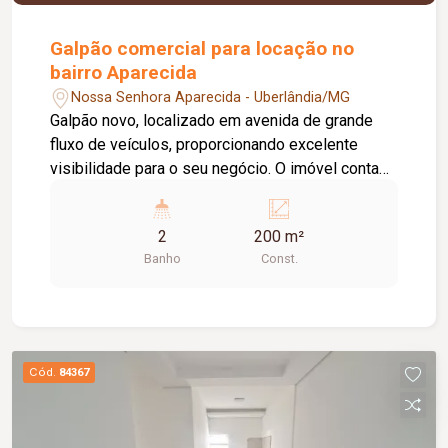
Galpão comercial para locação no
bairro Aparecida
Nossa Senhora Aparecida - Uberlândia/MG
Galpão novo, localizado em avenida de grande
fluxo de veículos, proporcionando excelente
visibilidade para o seu negócio. O imóvel conta
com porta automática, acessibilidade,
aproximadamente 160 m² de vão livre, pé-direito
2
200 m²
de 05 metros, banheiro adaptado para pessoas
Banho
Const.
com deficiência, copa e escritório. Possui
estrutura com possibilidade para instalação de
mezanino, piso em cimento liso e cerâmica, além
de excelente localização, ideal para diversos
segmentos comerciais.
Cód.
84367