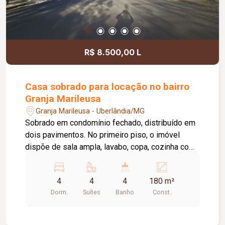
R$ 8.500,00 L
Casa sobrado para locação no bairro
Granja Marileusa
Granja Marileusa - Uberlândia/MG
Sobrado em condomínio fechado, distribuído em
dois pavimentos. No primeiro piso, o imóvel
dispõe de sala ampla, lavabo, copa, cozinha com
armários, área de serviço, 01 suíte com armário
planejado e banheiro com box em vidro
4
4
4
180 m²
temperado e armário sob a pia. Conta ainda com
Dorm.
Suítes
Banho
Const.
quintal, garagem para 02 veículos e 01 vaga de
estacionamento. No segundo piso, são 03 suítes,
todas com armários planejados, sendo 02