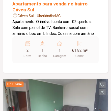
Apartamento para venda no bairro
Gávea Sul
Gávea Sul - Uberlândia/MG
Apartamento. O imóvel conta com: 02 quartos;
Sala com painel de TV; Banheiro social com
armário e box em blindex; Cozinha com armários
e fogão cooktop; Lavanderia; 01 vaga de garagem
coberta; O condomínio conta com: Portaria 24
2
1
1
61.82 m²
horas; Portões eletrônicos; Interfone; Câmeras
Dorm.
Banho
Garagem
Const.
de segurança; Alarme; Quadra poliesportiva;
Playground; Salão de festas; Área gourmet com
churrasqueira; Gás canalizado; Diferenciais: Piso
em cerâmica; Bancadas em granito; Feira livre no
condomínio às quartas-feiras.
Cód.
84365