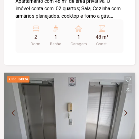
Apartamento com 48 m² de área privativa. O
imóvel conta com: 02 quartos; Sala; Cozinha com
armários planejados, cooktop e forno a gás;
Lavanderia separada da cozinha por blindex; 01
vaga de garagem coberta; Diferenciais: Quarto do
2
1
1
48 m²
casal com armários planejados e cama com
Dorm.
Banho
Garagem
Const.
gaveteiro; Persianas nos 02 quartos; Iluminação
em LED em todos os ambientes.
Cód.
84374