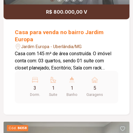
R$ 800.000,00 V
Casa para venda no bairro Jardim
Europa
Jardim Europa - Uberlândia/MG
Casa com 145 m² de área construída. O imóvel
conta com: 03 quartos, sendo 01 suíte com
closet planejado; Escritório; Sala com rack
planejado; Cozinha completa com armários
planejados, cooktop e forno embutido; Banheiros
3
1
1
5
com box em blindex, espelhos e aquecimento
Dorm.
Suite
Banho
Garagens
solar; Área gourmet com churrasqueira, pia e
armários planejados; Ducha externa; Diferenciais:
Armários planejados em todos os ambientes;
Closet completo em madeira imbuia com 08
portas de correr; Ar-condicionado em 02 quartos;
Cód.
84358
Aquecimento solar para cozinha e banheiros;