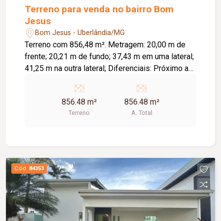
Terreno para venda no bairro Bom
Jesus
Bom Jesus - Uberlândia/MG
Terreno com 856,48 m². Metragem: 20,00 m de
frente; 20,21 m de fundo; 37,43 m em uma lateral;
41,25 m na outra lateral; Diferenciais: Próximo a
praça da região; Excelente opção para construção
ou investimento.
856.48 m²
856.48 m²
Terreno
A. Total
Cód.
84353