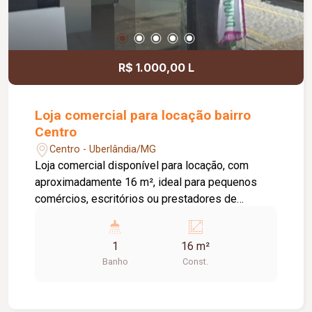
R$ 1.000,00 L
Loja comercial para locação bairro
Centro
Centro - Uberlândia/MG
Loja comercial disponível para locação, com
aproximadamente 16 m², ideal para pequenos
comércios, escritórios ou prestadores de
serviços. O imóvel conta com porta de aço, porta
em blindex e banheiro privativo, oferecendo
1
16 m²
praticidade e segurança para o seu negócio.
Banho
Const.
Localizada no Centro da cidade, em frente a uma
das lojas mais tradicionais e de grande
referência comercial, proporcionando excelente