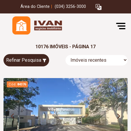
Área do Cliente
|
(034) 3256-3000
10176 IMÓVEIS - PÁGINA 17
Refinar Pesquisa
Cód.
84376