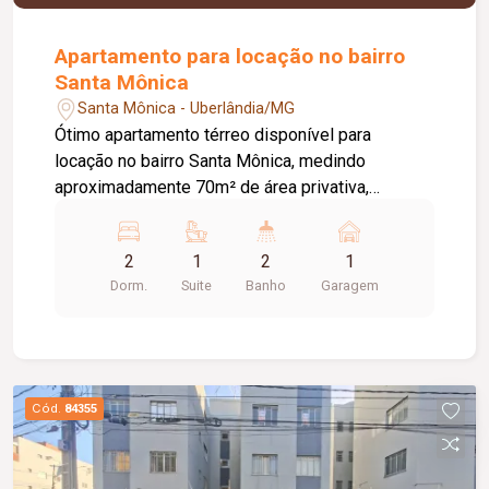
Apartamento para locação no bairro
Santa Mônica
Santa Mônica - Uberlândia/MG
Ótimo apartamento térreo disponível para
locação no bairro Santa Mônica, medindo
aproximadamente 70m² de área privativa,
composto por sala ampla, cozinha totalmente
planejada com armários, torre quente, cooktop, e
2
1
2
1
depurador; 02 quartos com armários sendo 01
Dorm.
Suite
Banho
Garagem
suite, banheiro social, área externa com teto
retrátil e churrasqueira, área de serviço, e 01 vaga
de garagem. O condomínio conta com elevador,
portão eletrônico, interfone, e cerca elétrica. (Será
alugado apenas com os móveis planejados)
Cód.
84355