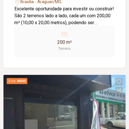
Brasilia - Araguari/MG
Excelente oportunidade para investir ou construir!
São 2 terrenos lado a lado, cada um com 200,00
m² (10,00 x 20,00 metros), podendo ser
adquiridos separadamente ou em conjunto,
conforme a sua necessidade. Valor: R$
200 m²
170.000,00 cada terreno. Uma excelente opção
Terreno
para projetos residenciais ou para quem busca
maior área de construção em uma região em
constante valorização.
Cód.
84363