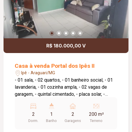
R$ 180.000,00 V
Casa à venda Portal dos Ipês II
Ipê - Araguari/MG
- 01 sala, - 02 quartos, - 01 banheiro social, - 01
lavanderia, - 01 cozinha ampla, - 02 vagas de
garagem, - quintal cimentado, - placa solar, -
portão eletrônico, - espaço amplo na frente para
expandir.
2
1
2
200 m²
Dorm.
Banho
Garagens
Terreno