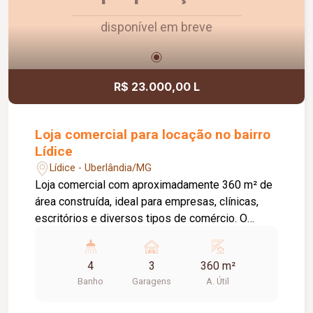
disponível em breve
R$ 23.000,00 L
Loja comercial para locação no bairro
Lídice
Lídice - Uberlândia/MG
Loja comercial com aproximadamente 360 m² de
área construída, ideal para empresas, clínicas,
escritórios e diversos tipos de comércio. O
imóvel conta com 02 amplas salas de recepção,
05 salas para escritórios ou atendimentos, 04
4
3
360 m²
banheiros adaptados para acessibilidade,
Banho
Garagens
A. Útil
plataforma elevatória, terraço e 03 vagas de
garagem. Com ambientes bem distribuídos e