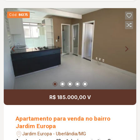
equipadas com ar-condicionado. Os banheiros
das suítes possuem box em vidro temperado e
Cód.
84375
armários sob as pias. Casa semi mobiliada com
sofá, banqueta, mesa e cadeiras, geladeira,
cooktop, filtro, fogão e 03 cama de casal. O
condomínio oferece portaria 24 horas, academia,
piscina, salão de festas, quadra esportiva, sala
de jogos, brinquedoteca e sauna, proporcionando
conforto, segurança e lazer para toda a família.
R$ 185.000,00 V
Apartamento para venda no bairro
Jardim Europa
Jardim Europa - Uberlândia/MG