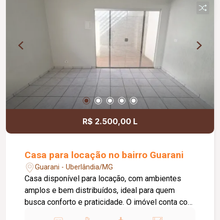
Sistema de monitoramento com 08 câmeras;
Painel integrado de 21 polegadas na cozinha;
Interfone com trava e abertura automática; Piso
interno em porcelanato polido e área externa em
porcelanato acetinado; Jardim de inverno com
blindex; Imóvel quitado e com escritura.
R$ 2.500,00 L
Casa para locação no bairro Guarani
Guarani - Uberlândia/MG
Casa disponível para locação, com ambientes
amplos e bem distribuídos, ideal para quem
busca conforto e praticidade. O imóvel conta com
03 quartos, sendo 01 suíte e 01 quarto com