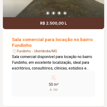
locatário. Entre em contato para mais
informações e agende uma visita.
R$ 2.500,00 L
Sala comercial para locação no bairro
Fundinho
Fundinho - Uberlândia/MG
Sala comercial disponível para locação no bairro
Fundinho, em excelente localização, ideal para
escritórios, consultórios, clínicas, estúdios e
profissionais liberais. O imóvel possui
aproximadamente 50 m², forro em gesso, copa,
50 m²
ponto de água, interfone e acesso por senha,
A. Útil
oferecendo praticidade e funcionalidade para o
dia a dia da sua empresa. O prédio comercial
conta com excelente infraestrutura, incluindo