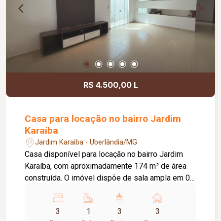
R$ 4.500,00 L
Casa para locação no bairro Jardim
Karaíba
Jardim Karaiba - Uberlândia/MG
Casa disponível para locação no bairro Jardim
Karaíba, com aproximadamente 174 m² de área
construída. O imóvel dispõe de sala ampla em 02
ambientes, 03 quartos, sendo 02 com armários e
01 suíte, banheiro social com armário, cozinha
3
1
3
3
americana planejada com armários, fogão