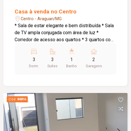
Casa à venda no Centro
Centro - Araguari/MG
* Sala de estar elegante e bem distribuída * Sala
de TV ampla conjugada com área de luz *
Corredor de acesso aos quartos * 3 quartos com
suíte, sendo: * Suíte master com armários
planejados e banheira de hidromassagem * 1
3
3
1
2
suíte com armários planejados * Cozinha
Dorm.
Suítes
Banho
Garagens
conjugada com área gourmet ampla *
Churrasqueira a carvão * Espaço externo com
piso * Área de serviço * Pequena despensa *
Banheiro social * Garagem para 2 carros
pequenos * Portão eletrônico * 2 interfones para
Cód.
84816
maior comodidade e acessibilidade * Energia
solar atendendo as 3 suítes, proporcionando
mais economia e eficiência energética