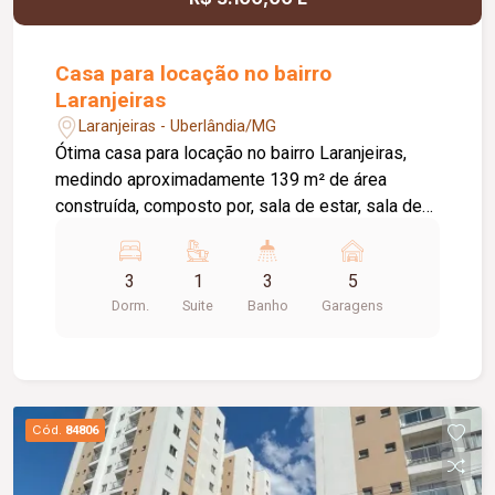
oferecer conforto, sofisticação e funcionalidade.
Casa para locação no bairro
Laranjeiras
Laranjeiras - Uberlândia/MG
Ótima casa para locação no bairro Laranjeiras,
medindo aproximadamente 139 m² de área
construída, composto por, sala de estar, sala de
jantar ampla com cozinha auxiliar, 03 quartos
sendo 01 suite, banheiro social, cozinha com
3
1
3
5
armários planejados cooktop e geladeira,
Dorm.
Suite
Banho
Garagens
despensa e área de serviço, banheiro externo,
varanda, pelo menos 05 vagas de garagem,
portão eletrônico, cerca concertina, e aquecedor
solar.
Cód.
84806