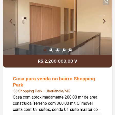
inclusa no condomínio, zelador e limpeza das
áreas comuns, copa, DML (Depósito de Material
de Limpeza), sistema de ronda, alarme, câmeras
de segurança e internet disponível. Como
diferencial, existe a possibilidade de ampliação
da área da sala, conforme a necessidade do
locatário. Entre em contato para mais
informações e agende uma visita.
R$ 2.200.000,00 V
Casa para venda no bairro Shopping
Park
Shopping Park - Uberlândia/MG
Casa com aproximadamente 200,00 m² de área
construída. Terreno com 360,00 m². O imóvel
conta com: 03 suítes, sendo 01 suíte máster com