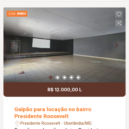
gourmet com churrasqueira, ideal para momentos
de lazer e confraternização. O apartamento
Cód.
84834
dispõe ainda de elevador e 02 vagas de
garagem.
R$ 12.000,00 L
Galpão para locação no bairro
Presidente Roosevelt
Presidente Roosevelt - Uberlândia/MG