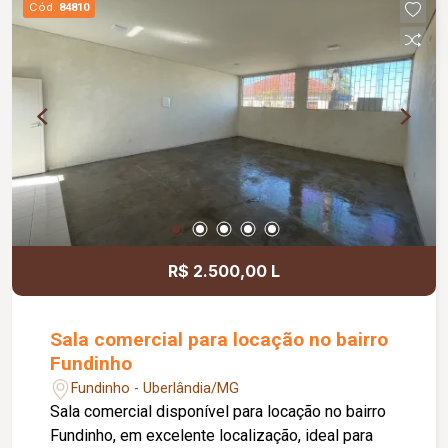
Cód.
84810
acessibilidade, controle de acesso facial, água
inclusa no condomínio, zelador e limpeza das
áreas comuns, copa, DML (Depósito de Material
de Limpeza), sistema de ronda, alarme, câmeras
de segurança e internet disponível. Como
diferencial, existe a possibilidade de ampliação
da área da sala, conforme a necessidade do
locatário. Entre em contato para mais
informações e agende uma visita.
R$ 2.500,00 L
Sala comercial para locação no bairro
Fundinho
Fundinho - Uberlândia/MG
Sala comercial disponível para locação no bairro
Fundinho, em excelente localização, ideal para