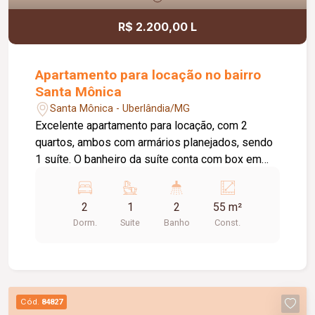
R$ 2.200,00 L
Apartamento para locação no bairro
Santa Mônica
Santa Mônica - Uberlândia/MG
Excelente apartamento para locação, com 2
quartos, ambos com armários planejados, sendo
1 suíte. O banheiro da suíte conta com box em
vidro e armário sob a pia. O imóvel possui sala
ampla e bem iluminada, sacada com
2
1
2
55 m²
churrasqueira, cozinha com armários planejados e
Dorm.
Suite
Banho
Const.
cooktop, área de serviço com armário e banheiro
social com box em vidro e armário sob a pia. O
condomínio oferece elevador e academia. O
apartamento dispõe ainda de 1 vaga de garagem
com capacidade para 2 carros. Um imóvel
Cód.
84827
confortável, funcional e pronto para morar.