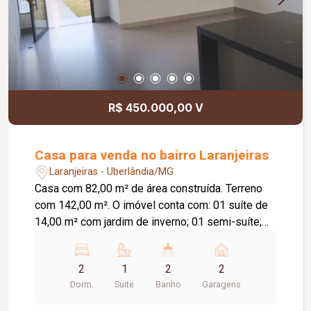
R$ 450.000,00 V
Casa para venda no bairro Laranjeiras
Laranjeiras - Uberlândia/MG
Casa com 82,00 m² de área construída. Terreno
com 142,00 m². O imóvel conta com: 01 suíte de
14,00 m² com jardim de inverno; 01 semi-suíte;
Sala e cozinha integradas com pé-direito de 4,00
m; Área gourmet; Diferenciais: Piso em
2
1
2
2
porcelanato Via Rosa Tipo A com rodapé
Dorm.
Suite
Banho
Garagens
embutido; Tubulação Amanco; Louças Deca; Gás
encanado; Esquadrias em alumínio preto; Porta da