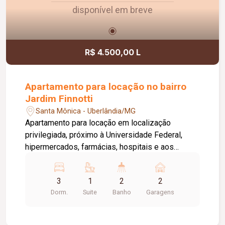
disponível em breve
R$ 4.500,00 L
Apartamento para locação no bairro
Jardim Finnotti
Santa Mônica - Uberlândia/MG
Apartamento para locação em localização
privilegiada, próximo à Universidade Federal,
hipermercados, farmácias, hospitais e aos
principais serviços da região. O imóvel conta com
03 quartos, sendo 01 suíte ampla com closet,
3
1
2
2
oferecendo conforto e praticidade para toda a
Dorm.
Suite
Banho
Garagens
família. Possui sala espaçosa com vista livre,
ambientes bem distribuídos e excelente
iluminação natural. Destaque para a varanda