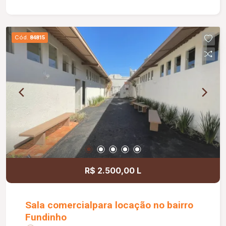
sala medindo 2,50 x 1,20 m; Portão basculante de
3,00 m; Preparação para água quente nos
banheiros e cozinha; Banheiros com box e ducha
Cód.
84815
higiênica; Paisagismo completo; Muros com
concertina e cerca elétrica, proporcionando mais
segurança.
R$ 2.500,00 L
Sala comercialpara locação no bairro
Fundinho