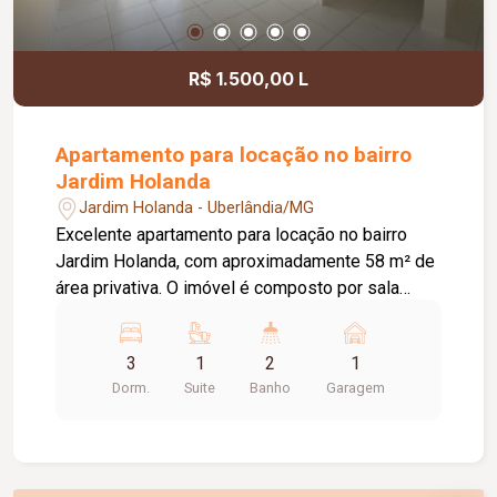
receber sua empresa.
R$ 1.500,00 L
Apartamento para locação no bairro
Jardim Holanda
Jardim Holanda - Uberlândia/MG
Excelente apartamento para locação no bairro
Jardim Holanda, com aproximadamente 58 m² de
área privativa. O imóvel é composto por sala
integrada à cozinha, que conta com armários
planejados e bancada, área de serviço, 03
3
1
2
1
quartos, sendo 02 com armários planejados e 01
Dorm.
Suite
Banho
Garagem
suíte. Possui ainda 01 banheiro social com box
em vidro e armário, hall com roupeiro e 01 vaga
de garagem com acesso pela rua lateral. Uma
excelente opção para quem busca conforto,