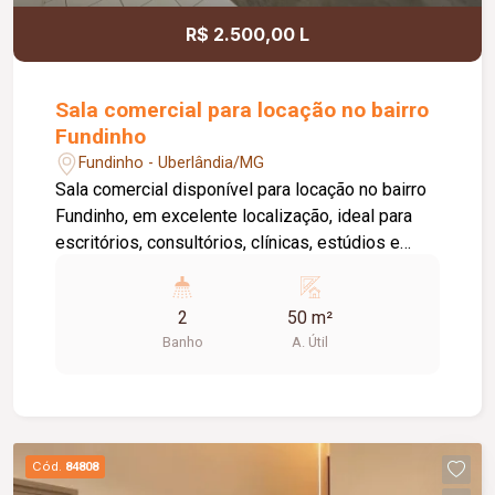
R$ 2.500,00 L
Sala comercial para locação no bairro
Fundinho
Fundinho - Uberlândia/MG
Sala comercial disponível para locação no bairro
Fundinho, em excelente localização, ideal para
escritórios, consultórios, clínicas, estúdios e
profissionais liberais. O imóvel possui
aproximadamente 50 m², forro em gesso, copa,
2
50 m²
ponto de água, interfone e acesso por senha,
Banho
A. Útil
oferecendo praticidade e funcionalidade para o
dia a dia da sua empresa. O prédio comercial
conta com excelente infraestrutura, incluindo
jardim e área de convivência compartilhada,
banheiros feminino e masculino com
Cód.
84808
acessibilidade, controle de acesso facial, água