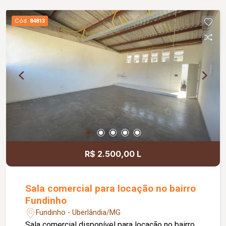
jardim e área de convivência compartilhada,
banheiros feminino e masculino com
Cód.
84813
acessibilidade, controle de acesso facial, água
inclusa no condomínio, zelador e limpeza das
áreas comuns, copa, DML (Depósito de Material
de Limpeza), sistema de ronda, alarme, câmeras
de segurança e internet disponível. Como
diferencial, existe a possibilidade de ampliação
da área da sala, conforme a necessidade do
locatário. Entre em contato para mais
informações e agende uma visita.
R$ 2.500,00 L
Sala comercial para locação no bairro
Fundinho
Fundinho - Uberlândia/MG
Sala comercial disponível para locação no bairro