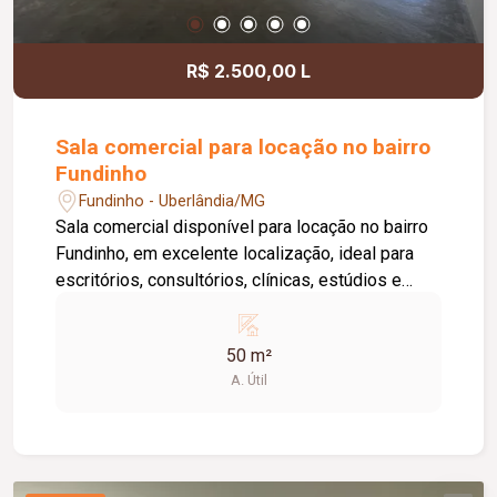
informações e agende uma visita.
R$ 2.500,00 L
Sala comercial para locação no bairro
Fundinho
Fundinho - Uberlândia/MG
Sala comercial disponível para locação no bairro
Fundinho, em excelente localização, ideal para
escritórios, consultórios, clínicas, estúdios e
profissionais liberais. O imóvel possui
aproximadamente 50 m², forro em gesso, copa,
50 m²
ponto de água, interfone e acesso por senha,
A. Útil
oferecendo praticidade e funcionalidade para o
dia a dia da sua empresa. O prédio comercial
conta com excelente infraestrutura, incluindo
jardim e área de convivência compartilhada,
banheiros feminino e masculino com