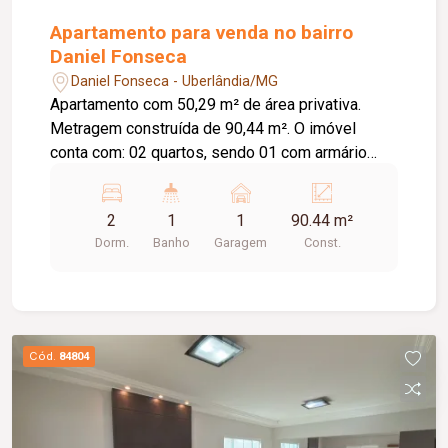
Apartamento para venda no bairro
Daniel Fonseca
Daniel Fonseca - Uberlândia/MG
Apartamento com 50,29 m² de área privativa.
Metragem construída de 90,44 m². O imóvel
conta com: 02 quartos, sendo 01 com armário
embutido e 01 com ar-condicionado; Sala em 02
ambientes; Banheiro social com armário e box em
2
1
1
90.44 m²
blindex; Cozinha com armário; Lavanderia; 01
Dorm.
Banho
Garagem
Const.
vaga de garagem coberta; O condomínio oferece:
Portões eletrônicos; Interfone; Cerca concertina;
Sistema de alarme; Elevador. Diferenciais:
Ambientes funcionais e bem distribuídos,
proporcionando conforto e praticidade para o dia
Cód.
84804
a dia.