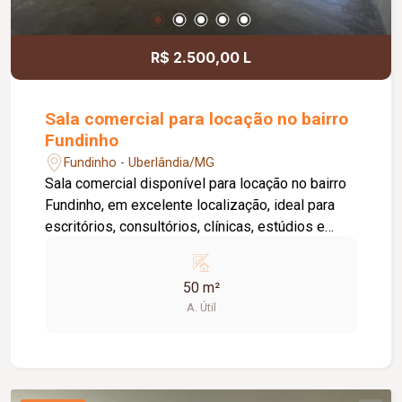
informações e agende uma visita.
R$ 2.500,00 L
Sala comercial para locação no bairro
Fundinho
Fundinho - Uberlândia/MG
Sala comercial disponível para locação no bairro
Fundinho, em excelente localização, ideal para
escritórios, consultórios, clínicas, estúdios e
profissionais liberais. O imóvel possui
aproximadamente 50 m², forro em gesso, copa,
50 m²
ponto de água, interfone e acesso por senha,
A. Útil
oferecendo praticidade e funcionalidade para o
dia a dia da sua empresa. O prédio comercial
conta com excelente infraestrutura, incluindo
jardim e área de convivência compartilhada,
banheiros feminino e masculino com