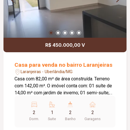
R$ 450.000,00 V
Casa para venda no bairro Laranjeiras
Laranjeiras - Uberlândia/MG
Casa com 82,00 m² de área construída. Terreno
com 142,00 m². O imóvel conta com: 01 suíte de
14,00 m² com jardim de inverno; 01 semi-suíte;
Sala e cozinha integradas com pé-direito de 4,00
m; Área gourmet; Diferenciais: Piso em
2
1
2
2
porcelanato Via Rosa Tipo A com rodapé
Dorm.
Suite
Banho
Garagens
embutido; Tubulação Amanco; Louças Deca; Gás
encanado; Esquadrias em alumínio preto; Porta da