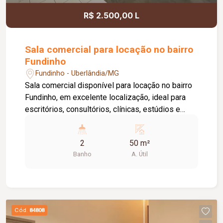
R$ 2.500,00 L
Sala comercial para locação no bairro
Fundinho
Fundinho - Uberlândia/MG
Sala comercial disponível para locação no bairro
Fundinho, em excelente localização, ideal para
escritórios, consultórios, clínicas, estúdios e
profissionais liberais. O imóvel possui
aproximadamente 50 m², forro em gesso, copa,
2
50 m²
ponto de água, interfone e acesso por senha,
Banho
A. Útil
oferecendo praticidade e funcionalidade para o
dia a dia da sua empresa. O prédio comercial
conta com excelente infraestrutura, incluindo
jardim e área de convivência compartilhada,
banheiros feminino e masculino com
Cód.
84808
acessibilidade, controle de acesso facial, água