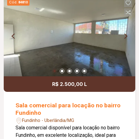
Cód.
84810
acessibilidade, controle de acesso facial, água
inclusa no condomínio, zelador e limpeza das
áreas comuns, copa, DML (Depósito de Material
de Limpeza), sistema de ronda, alarme, câmeras
de segurança e internet disponível. Como
diferencial, existe a possibilidade de ampliação
da área da sala, conforme a necessidade do
locatário. Entre em contato para mais
informações e agende uma visita.
R$ 2.500,00 L
Sala comercial para locação no bairro
Fundinho
Fundinho - Uberlândia/MG
Sala comercial disponível para locação no bairro
Fundinho, em excelente localização, ideal para