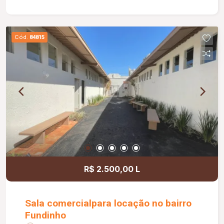
sala medindo 2,50 x 1,20 m; Portão basculante de
3,00 m; Preparação para água quente nos
banheiros e cozinha; Banheiros com box e ducha
Cód.
84815
higiênica; Paisagismo completo; Muros com
concertina e cerca elétrica, proporcionando mais
segurança.
R$ 2.500,00 L
Sala comercialpara locação no bairro
Fundinho