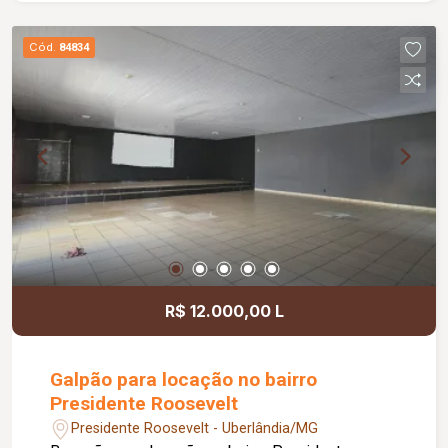
gourmet com churrasqueira, ideal para momentos
de lazer e confraternização. O apartamento
Cód.
84834
dispõe ainda de elevador e 02 vagas de
garagem.
R$ 12.000,00 L
Galpão para locação no bairro
Presidente Roosevelt
Presidente Roosevelt - Uberlândia/MG