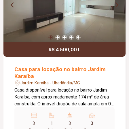
R$ 4.500,00 L
Casa para locação no bairro Jardim
Karaíba
Jardim Karaiba - Uberlândia/MG
Casa disponível para locação no bairro Jardim
Karaíba, com aproximadamente 174 m² de área
construída. O imóvel dispõe de sala ampla em 02
ambientes, 03 quartos, sendo 02 com armários e
01 suíte, banheiro social com armário, cozinha
3
1
3
3
americana planejada com armários, fogão