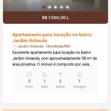
receber sua empresa.
R$ 1.500,00 L
Apartamento para locação no bairro
Jardim Holanda
Jardim Holanda - Uberlândia/MG
Excelente apartamento para locação no bairro
Jardim Holanda, com aproximadamente 58 m² de
área privativa. O imóvel é composto por sala
integrada à cozinha, que conta com armários
planejados e bancada, área de serviço, 03
3
1
2
1
quartos, sendo 02 com armários planejados e 01
Dorm.
Suite
Banho
Garagem
suíte. Possui ainda 01 banheiro social com box
em vidro e armário, hall com roupeiro e 01 vaga
de garagem com acesso pela rua lateral. Uma
excelente opção para quem busca conforto,