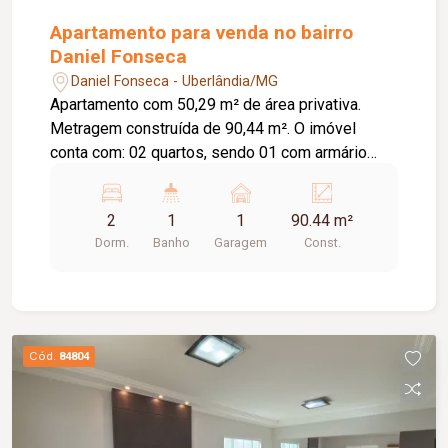
Apartamento para venda no bairro
Daniel Fonseca
Daniel Fonseca - Uberlândia/MG
Apartamento com 50,29 m² de área privativa.
Metragem construída de 90,44 m². O imóvel
conta com: 02 quartos, sendo 01 com armário
embutido e 01 com ar-condicionado; Sala em 02
ambientes; Banheiro social com armário e box em
2
1
1
90.44 m²
blindex; Cozinha com armário; Lavanderia; 01
Dorm.
Banho
Garagem
Const.
vaga de garagem coberta; O condomínio oferece:
Portões eletrônicos; Interfone; Cerca concertina;
Sistema de alarme; Elevador. Diferenciais:
Ambientes funcionais e bem distribuídos,
proporcionando conforto e praticidade para o dia
Cód.
84804
a dia.