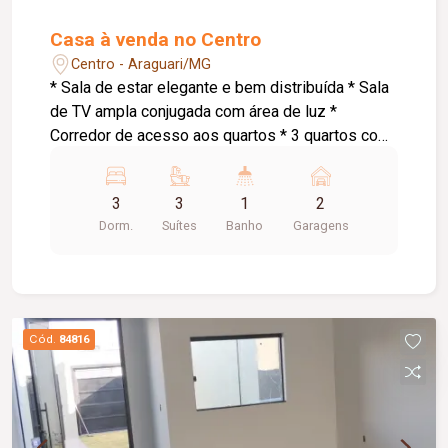
Casa à venda no Centro
Centro - Araguari/MG
* Sala de estar elegante e bem distribuída * Sala
de TV ampla conjugada com área de luz *
Corredor de acesso aos quartos * 3 quartos com
suíte, sendo: * Suíte master com armários
planejados e banheira de hidromassagem * 1
3
3
1
2
suíte com armários planejados * Cozinha
Dorm.
Suítes
Banho
Garagens
conjugada com área gourmet ampla *
Churrasqueira a carvão * Espaço externo com
piso * Área de serviço * Pequena despensa *
Banheiro social * Garagem para 2 carros
pequenos * Portão eletrônico * 2 interfones para
Cód.
84816
maior comodidade e acessibilidade * Energia
solar atendendo as 3 suítes, proporcionando
mais economia e eficiência energética