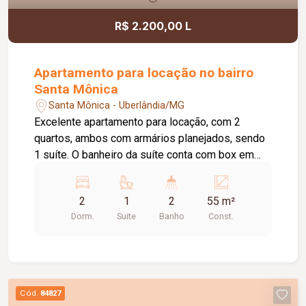
R$ 2.200,00 L
Apartamento para locação no bairro
Santa Mônica
Santa Mônica - Uberlândia/MG
Excelente apartamento para locação, com 2
quartos, ambos com armários planejados, sendo
1 suíte. O banheiro da suíte conta com box em
vidro e armário sob a pia. O imóvel possui sala
ampla e bem iluminada, sacada com
2
1
2
55 m²
churrasqueira, cozinha com armários planejados e
Dorm.
Suite
Banho
Const.
cooktop, área de serviço com armário e banheiro
social com box em vidro e armário sob a pia. O
condomínio oferece elevador e academia. O
apartamento dispõe ainda de 1 vaga de garagem
com capacidade para 2 carros. Um imóvel
Cód.
84827
confortável, funcional e pronto para morar.