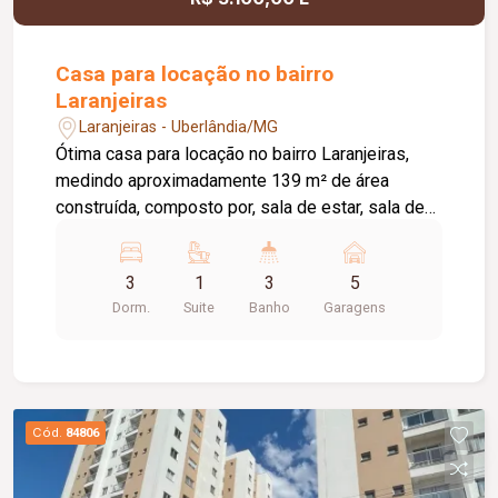
oferecer conforto, sofisticação e funcionalidade.
Casa para locação no bairro
Laranjeiras
Laranjeiras - Uberlândia/MG
Ótima casa para locação no bairro Laranjeiras,
medindo aproximadamente 139 m² de área
construída, composto por, sala de estar, sala de
jantar ampla com cozinha auxiliar, 03 quartos
sendo 01 suite, banheiro social, cozinha com
3
1
3
5
armários planejados cooktop e geladeira,
Dorm.
Suite
Banho
Garagens
despensa e área de serviço, banheiro externo,
varanda, pelo menos 05 vagas de garagem,
portão eletrônico, cerca concertina, e aquecedor
solar.
Cód.
84806