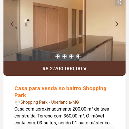
inclusa no condomínio, zelador e limpeza das
áreas comuns, copa, DML (Depósito de Material
de Limpeza), sistema de ronda, alarme, câmeras
de segurança e internet disponível. Como
diferencial, existe a possibilidade de ampliação
da área da sala, conforme a necessidade do
locatário. Entre em contato para mais
informações e agende uma visita.
R$ 2.200.000,00 V
Casa para venda no bairro Shopping
Park
Shopping Park - Uberlândia/MG
Casa com aproximadamente 200,00 m² de área
construída. Terreno com 360,00 m². O imóvel
conta com: 03 suítes, sendo 01 suíte máster com