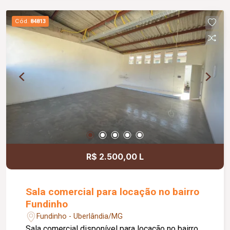
jardim e área de convivência compartilhada,
banheiros feminino e masculino com
Cód.
84813
acessibilidade, controle de acesso facial, água
inclusa no condomínio, zelador e limpeza das
áreas comuns, copa, DML (Depósito de Material
de Limpeza), sistema de ronda, alarme, câmeras
de segurança e internet disponível. Como
diferencial, existe a possibilidade de ampliação
da área da sala, conforme a necessidade do
locatário. Entre em contato para mais
informações e agende uma visita.
R$ 2.500,00 L
Sala comercial para locação no bairro
Fundinho
Fundinho - Uberlândia/MG
Sala comercial disponível para locação no bairro