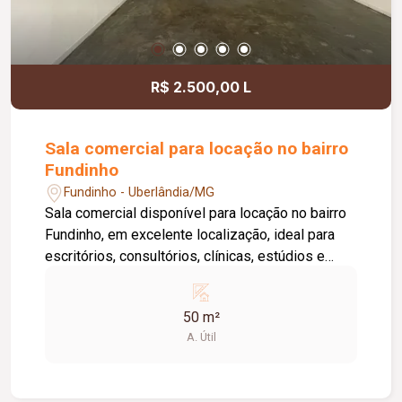
locatário. Entre em contato para mais
informações e agende uma visita.
R$ 2.500,00 L
Sala comercial para locação no bairro
Fundinho
Fundinho - Uberlândia/MG
Sala comercial disponível para locação no bairro
Fundinho, em excelente localização, ideal para
escritórios, consultórios, clínicas, estúdios e
profissionais liberais. O imóvel possui
aproximadamente 50 m², forro em gesso, copa,
50 m²
ponto de água, interfone e acesso por senha,
A. Útil
oferecendo praticidade e funcionalidade para o
dia a dia da sua empresa. O prédio comercial
conta com excelente infraestrutura, incluindo