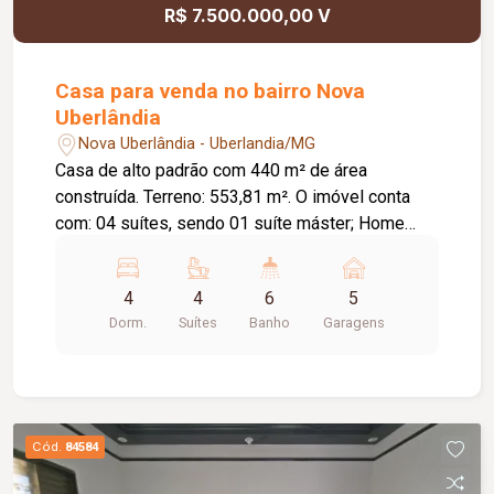
R$ 7.500.000,00 V
Casa para venda no bairro Nova
Uberlândia
Nova Uberlândia - Uberlandia/MG
Casa de alto padrão com 440 m² de área
construída. Terreno: 553,81 m². O imóvel conta
com: 04 suítes, sendo 01 suíte máster; Home
theater, com possibilidade de conversão para 05ª
suíte; Sala com pé-direito duplo; Escritório;
4
4
6
5
Cozinha independente; Varanda gourmet, com
Dorm.
Suítes
Banho
Garagens
possibilidade de integração à cozinha; 02
lavabos; Adega climatizada com adega eletrônica
para 34 garrafas; Despensa; Depósito;
Lavanderia com banheiro de serviço; Piscina
aquecida com hidromassagem e controle por
Cód.
84584
aplicativo; Plataforma elevatória; 03 vagas de
garagem cobertas e 02 descobertas;