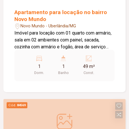
Apartamento para locação no bairro
Novo Mundo
Novo Mundo - Uberlândia/MG
Imóvel para locação com 01 quarto com armário,
sala em 02 ambientes com painel, sacada,
cozinha com armário e fogão, área de serviço
com armário, 01 banheiro social com box de vidro
e armário sob a pia, além de 01 vaga de
1
1
49 m²
estacionamento. Entre em contato e agende sua
Dorm.
Banho
Const.
visita. Venha conhecer de perto tudo o que este
imóvel tem a oferecer!
Cód.
84569