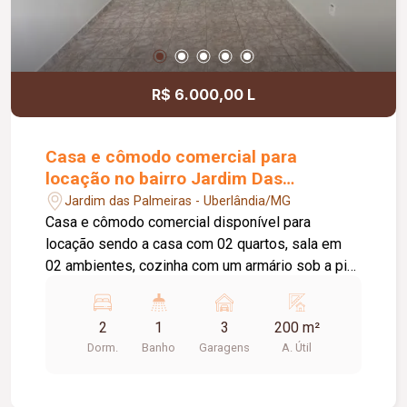
R$ 6.000,00 L
Casa e cômodo comercial para
locação no bairro Jardim Das
Palmeiras
Jardim das Palmeiras - Uberlândia/MG
Casa e cômodo comercial disponível para
locação sendo a casa com 02 quartos, sala em
02 ambientes, cozinha com um armário sob a pia,
banheiro social, área de serviço, varanda, 03
vagas de estacionamento, na frente o cômodo
2
1
3
200 m²
comercial medindo aproximadamente 80 metros
Dorm.
Banho
Garagens
A. Útil
quadrados com 02 portas eletrônicas , 02
banheiros, imóvel em ótima localização. Água
está incluso no valor do aluguel. Cômodo