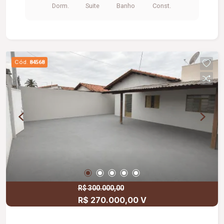
Dorm.
Suite
Banho
Const.
visita. Este pode ser o imóvel ideal para você!
Cód.
84568
R$ 300.000,00
R$ 270.000,00 V