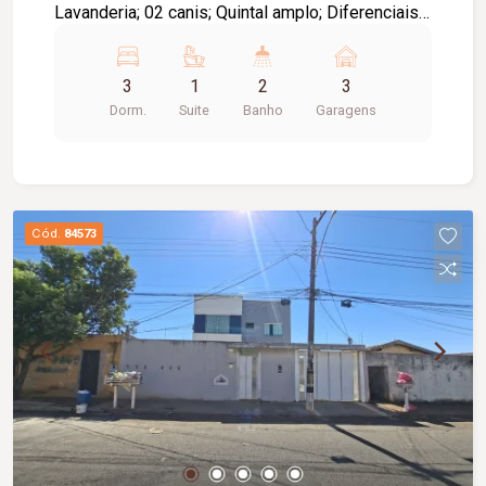
Lavanderia; 02 canis; Quintal amplo; Diferenciais:
Terreno amplo com excelente potencial de
aproveitamento; Localização privilegiada,
3
1
2
3
próxima a supermercado, comércio e serviços da
Dorm.
Suite
Banho
Garagens
região.
Cód.
84573