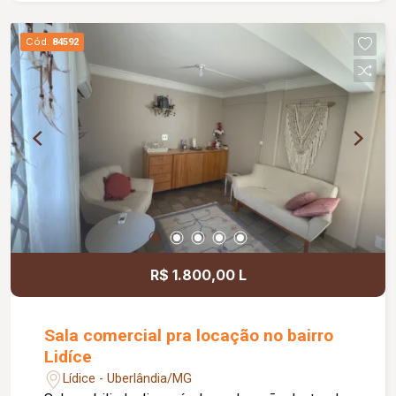
comercial possui habite- se.
Cód.
84592
R$ 1.800,00 L
Sala comercial pra locação no bairro
Lidíce
Lídice - Uberlândia/MG