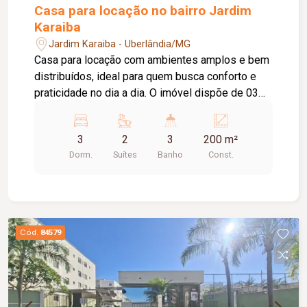
Casa para locação no bairro Jardim
Karaiba
Jardim Karaiba - Uberlândia/MG
Casa para locação com ambientes amplos e bem
distribuídos, ideal para quem busca conforto e
praticidade no dia a dia. O imóvel dispõe de 03
quartos, sendo 02 suítes e 02 quartos com
armários embutidos. Os banheiros das suítes
3
2
3
200 m²
possuem box em vidro e armário sob a pia. Conta
Dorm.
Suítes
Banho
Const.
ainda com sala de estar, sala de TV, lavabo, copa,
cozinha equipada com armário e cooktop, área de
serviço, área de churrasqueira, edícula, quintal e
02 vagas de garagem. Uma excelente opção para
quem procura um imóvel funcional, com ótimos
Cód.
84579
espaços para toda a família.