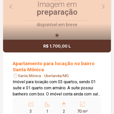
Imagem em
preparação
disponível em breve
R$ 1.700,00 L
Apartamento para locação no bairro
Santa Mônica
Santa Mônica - Uberlandia/MG
Imóvel para locação com 03 quartos, sendo 01
suíte e 01 quarto com armário. A suíte possui
banheiro com box. O imóvel conta ainda com sala,
cozinha com armário sob a pia, 01 banheiro social
com box, área de serviço e 01 vaga de
3
1
2
70 m²
estacionamento. Entre em contato e agende sua