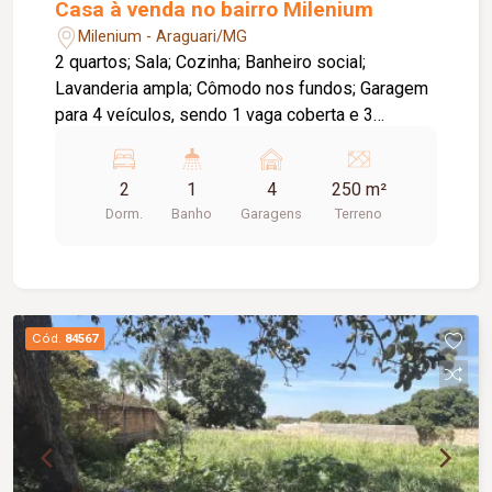
Casa à venda no bairro Milenium
Milenium - Araguari/MG
2 quartos; Sala; Cozinha; Banheiro social;
Lavanderia ampla; Cômodo nos fundos; Garagem
para 4 veículos, sendo 1 vaga coberta e 3
descobertas; Portão eletrônico. Uma excelente
opção para quem busca praticidade, amplo
2
1
4
250 m²
espaço para veículos e ótima localização.
Dorm.
Banho
Garagens
Terreno
Cód.
84567