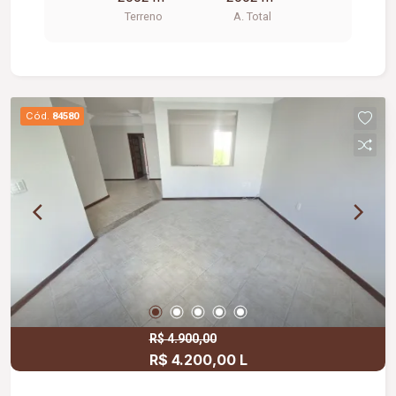
proporcionando excelente aproveitamento do
Terreno
A. Total
espaço. Ideal para empresas que buscam uma
localização privilegiada para instalação de
comércio, prestação de serviços, centros de
atendimento, clínicas, concessionárias, redes
varejistas ou outras atividades comerciais
Cód.
84580
permitidas.
R$ 4.900,00
R$ 4.200,00 L