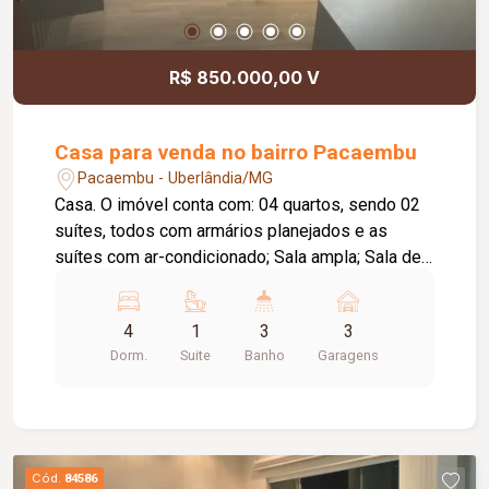
R$ 850.000,00 V
Casa para venda no bairro Pacaembu
Pacaembu - Uberlândia/MG
Casa. O imóvel conta com: 04 quartos, sendo 02
suítes, todos com armários planejados e as
suítes com ar-condicionado; Sala ampla; Sala de
TV com painel e ar-condicionado; Copa; Lavabo;
Banheiro social; Cozinha com armários
4
1
3
3
planejados; Lavanderia ampla; Despensa com
Dorm.
Suite
Banho
Garagens
prateleiras; Varanda gourmet com churrasqueira
moderna; Banheiro externo; Piscina; 03 vagas de
garagem; Diferenciais: Mesa com 10 cadeiras na
área gourmet; Área da piscina com mesa, 04
cadeiras, sombreiro e 02 espreguiçadeiras;
Cód.
84586