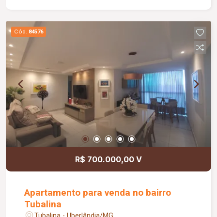
Diferenciais: Excelente localização; Ambientes
amplos e bem distribuídos, proporcionando
conforto e praticidade.
Cód.
84576
R$ 700.000,00 V
Apartamento para venda no bairro
Tubalina
Tubalina - Uberlândia/MG