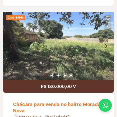
Cód.
84566
R$ 180.000,00 V
Chácara para venda no bairro Morada
Nova