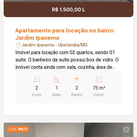
R$ 1.500,00 L
Apartamento para locação no bairro
Jardim Ipanema
Jardim Ipanema - Uberlandia/MG
Imóvel para locação com 02 quartos, sendo 01
suíte. O banheiro da suíte possui box de vidro. O
imóvel conta ainda com sala, cozinha, área de
serviço, 01 banheiro social com box de vidro e 01
vaga de estacionamento. Agende sua visita e
2
1
2
75 m²
venha conhecer este imóvel. Estamos à
Dorm.
Suite
Banho
Const.
disposição para mais informações!
Cód.
84572