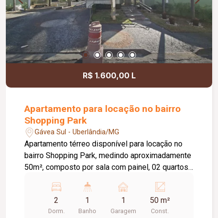
R$ 1.600,00 L
Apartamento para locação no bairro
Shopping Park
Gávea Sul - Uberlândia/MG
Apartamento térreo disponível para locação no
bairro Shopping Park, medindo aproximadamente
50m², composto por sala com painel, 02 quartos
com armários planejados, banheiro social,
cozinha com armários planejados, cooktop, e
2
1
1
50 m²
depurador; área externa coberta, lavanderia, e 01
Dorm.
Banho
Garagem
Const.
vaga de garagem. Condomínio conta com portaria