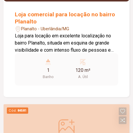
Loja comercial para locação no bairro
Planalto
Planalto - Uberlândia/MG
Loja para locação em excelente localização no
bairro Planalto, situada em esquina de grande
visibilidade e com intenso fluxo de pessoas e
veículos, ideal para diversos tipos de comércio.
O imóvel possui aproximadamente 080 m² de
1
120 m²
área, contando com amplo salão principal,
Banho
A. Útil
banheiro e copa, oferecendo um espaço funcional
e versátil para o desenvolvimento do seu
negócio. Uma excelente oportunidade para quem
busca instalar sua empresa em uma região
estratégica e de fácil acesso.
Cód.
84581