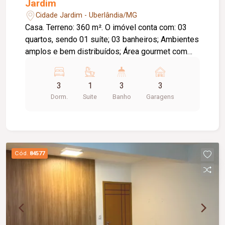
Jardim
Cidade Jardim - Uberlândia/MG
Casa. Terreno: 360 m². O imóvel conta com: 03
quartos, sendo 01 suíte; 03 banheiros; Ambientes
amplos e bem distribuídos; Área gourmet com
churrasqueira; Piscina; 03 vagas de garagem;
Diferenciais: Área de lazer completa; Excelente
3
1
3
3
localização, com fácil acesso aos principais
Dorm.
Suite
Banho
Garagens
comércios e serviços da região; Ideal para quem
busca conforto, lazer e praticidade.
Cód.
84577