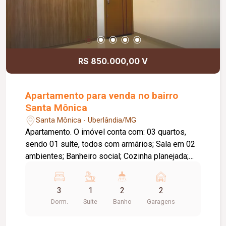
R$ 850.000,00 V
Apartamento para venda no bairro
Santa Mônica
Santa Mônica - Uberlândia/MG
Apartamento. O imóvel conta com: 03 quartos,
sendo 01 suíte, todos com armários; Sala em 02
ambientes; Banheiro social; Cozinha planejada;
Lavanderia independente; Sacada gourmet com
churrasqueira a carvão; 02 vagas de garagem
3
1
2
2
livres e cobertas; O condomínio conta com: Salão
Dorm.
Suite
Banho
Garagens
de festas completo; Brinquedoteca; 02
elevadores; Água e gás inclusos no condomínio;