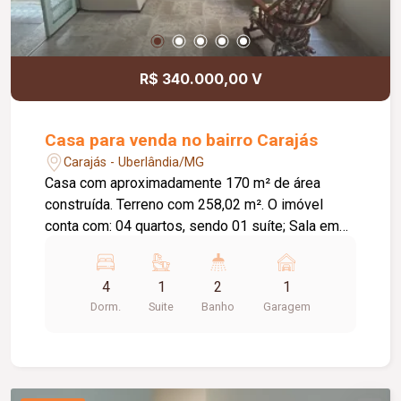
R$ 340.000,00 V
Casa para venda no bairro Carajás
Carajás - Uberlândia/MG
Casa com aproximadamente 170 m² de área
construída. Terreno com 258,02 m². O imóvel
conta com: 04 quartos, sendo 01 suíte; Sala em
02 ambientes; Sala de jantar; Banheiro social;
Cozinha; Lavanderia; 02 despensas; Quintal; 01
4
1
2
1
vaga de garagem; Diferenciais: Toda murada;
Dorm.
Suite
Banho
Garagem
Portão eletrônico; Cerca elétrica; Sistema de
alarme; Toda em laje; Piso em cerâmica e
cimentado.