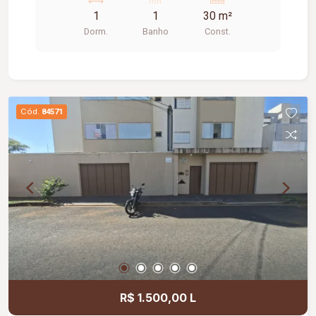
Aproveite a oportunidade de conhecer este
1
1
30 m²
imóvel!
Dorm.
Banho
Const.
Cód.
84571
R$ 1.500,00 L