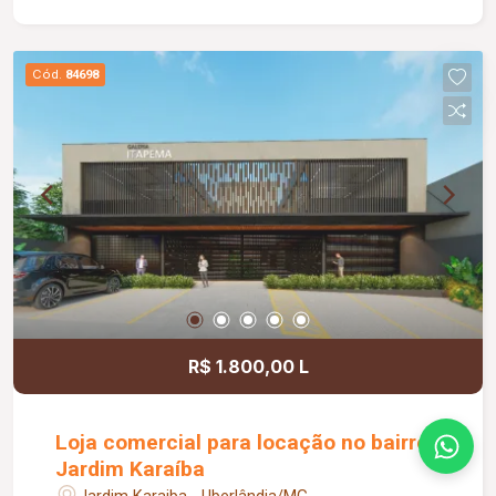
apoio, pequeno depósito e medição individual de
energia elétrica e água, proporcionando mais
comodidade e autonomia para as operações do
Cód.
84698
dia a dia. Conta ainda com estacionamento
rotativo para aproximadamente 05 veículos e 05
motocicletas, área ajardinada e uma excelente
vista, criando um ambiente agradável para
clientes e colaboradores. Um espaço estratégico,
confortável e preparado para impulsionar o
crescimento do seu negócio.
R$ 1.800,00 L
Loja comercial para locação no bairro
Jardim Karaíba