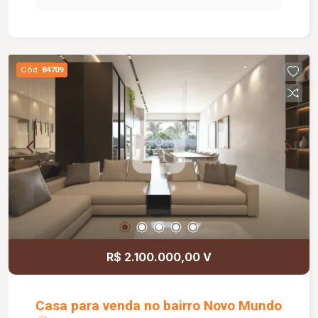
armário embutido e 01 suíte. O banheiro social e
o banheiro da suíte são equipados com box em
vidro, armários e espelhos, oferecendo mais
funcionalidade no dia a dia. Com piso em
Cód.
84709
cerâmica e aproximadamente 50,00 m² de área
privativa, este apartamento reúne um excelente
padrão de acabamento em um ambiente moderno
e bem distribuído. Agende sua visita e venha
conhecer essa excelente oportunidade de
locação!
R$ 2.100.000,00 V
Casa para venda no bairro Novo Mundo