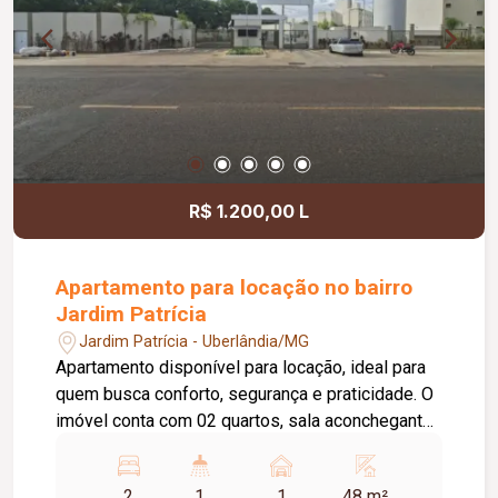
banheiros; Cubas Morgana e torneiras gourmet;
Portas internas brancas; Portas automatizadas
com comando via Alexa e 2,40 metros de altura;
Preparação completa para aquecimento solar e
água quente e fria; Paisagismo completo; Imóvel
novo, pronto para morar.
R$ 1.200,00 L
Apartamento para locação no bairro
Jardim Patrícia
Jardim Patrícia - Uberlândia/MG
Apartamento disponível para locação, ideal para
quem busca conforto, segurança e praticidade. O
imóvel conta com 02 quartos, sala aconchegante,
cozinha com bancada em granito, área de serviço,
banheiro social e 01 vaga de estacionamento. O
2
1
1
48 m²