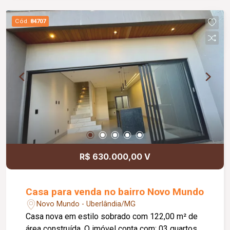
como clínicas, escritórios, escolas, consultórios
e empresas. Dispõe ainda de 04 banheiros,
Cód.
84707
ampla cozinha, depósito, despensa, área de
serviço coberta e separada, além de uma
espaçosa área externa, proporcionando
funcionalidade e conforto para colaboradores e
clientes. Com aproximadamente 291,00 m² de
área construída em um terreno de 476,00 m²,
este é o espaço ideal para quem busca
visibilidade, praticidade e excelente localização
para o seu negócio. Agende sua visita e conheça
o potencial deste imóvel para a sua empresa!
R$ 630.000,00 V
Casa para venda no bairro Novo Mundo
Novo Mundo - Uberlândia/MG
Casa nova em estilo sobrado com 122,00 m² de
área construída. O imóvel conta com: 03 quartos,