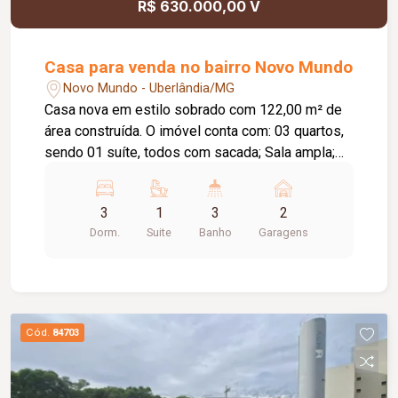
R$ 630.000,00 V
Casa para venda no bairro Novo Mundo
Novo Mundo - Uberlândia/MG
Casa nova em estilo sobrado com 122,00 m² de
área construída. O imóvel conta com: 03 quartos,
sendo 01 suíte, todos com sacada; Sala ampla;
Lavabo; Cozinha com ilha em granito; Despensa;
Lavanderia independente; Depósito; Área
3
1
3
2
gourmet com churrasqueira revestida em
Dorm.
Suite
Banho
Garagens
porcelanato; 03 vagas de garagem; Diferenciais:
Projeto moderno com acabamento de alto padrão;
Projeto luminotécnico em todos os ambientes;
Rebaixo em gesso; Piso em porcelanato 123 x
123 cm; Rodapé embutido de 15 cm; Esquadrias
Cód.
84703
em alumínio; Forro de madeira nas sacadas;
Nichos nos banheiros com iluminação em LED;
Cubas esculpidas; Espelhos instalados nos