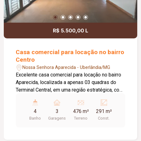
de 600 litros com sistema de aquecimento solar;
Localização privilegiada na avenida principal do
condomínio, com vista para o paisagismo central.
Informações complementares: Previsão de
R$ 5.500,00 L
conclusão da obra: outubro de 2026.
Casa comercial para locação no bairro
Centro
Nossa Senhora Aparecida - Uberlândia/MG
Excelente casa comercial para locação no bairro
Aparecida, localizada a apenas 03 quadras do
Terminal Central, em uma região estratégica, com
fácil acesso e grande fluxo de pessoas. O imóvel
conta com 03 vagas de estacionamento recuado,
4
3
476 m²
291 m²
energia bifásica, ampla recepção climatizada
Banho
Garagens
Terreno
Const.
com ar-condicionado e possibilidade de
configuração para até 07 salas, atendendo
perfeitamente diversos segmentos comerciais,