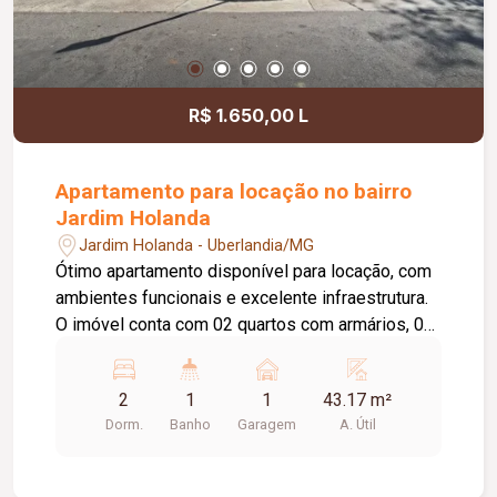
R$ 1.650,00 L
Apartamento para locação no bairro
Jardim Holanda
Jardim Holanda - Uberlandia/MG
Ótimo apartamento disponível para locação, com
ambientes funcionais e excelente infraestrutura.
O imóvel conta com 02 quartos com armários, 01
sala com painel para TV, 01 cozinha com armários
e depurador (sugar), 01 área de serviço, 01
2
1
1
43.17 m²
banheiro social com box em vidro e armário,
Dorm.
Banho
Garagem
A. Útil
elevador e 01 vaga de garagem. O condomínio
oferece portaria 24 horas, piscina, playground e
salão de festas, proporcionando mais segurança,