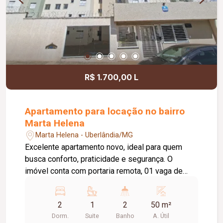
R$ 1.700,00 L
Apartamento para locação no bairro
Marta Helena
Marta Helena - Uberlândia/MG
Excelente apartamento novo, ideal para quem
busca conforto, praticidade e segurança. O
imóvel conta com portaria remota, 01 vaga de
estacionamento e 02 elevadores. Possui sala em
02 ambientes, cozinha estilo americana planejada
2
1
2
50 m²
com armários, área de serviço conjugada e hall de
Dorm.
Suite
Banho
A. Útil
acesso para 02 quartos, sendo 01 deles com