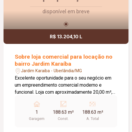
crescimento do seu negócio.
disponível em breve
R$ 13.204,10 L
Sobre loja comercial para locação no
bairro Jardim Karaíba
Jardim Karaiba - Uberlândia/MG
Excelente oportunidade para o seu negócio em
um empreendimento comercial moderno e
funcional. Loja com aproximadamente 20,00 m²,
ideal para diversos segmentos que buscam um
espaço prático, bem estruturado e pronto para
1
188.63 m²
188.63 m²
receber clientes. O empreendimento oferece uma
Garagem
Const.
A. Total
completa infraestrutura compartilhada, contando
com banheiros e vestiários, copa/cozinha de