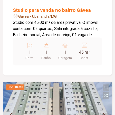
Studio para venda no bairro Gávea
Gávea - Uberlândia/MG
Studio com 45,00 m² de área privativa. O imóvel
conta com: 02 quartos; Sala integrada à cozinha;
Banheiro social; Área de serviço; 01 vaga de
garagem; Depósito privativo; Diferenciais: Projeto
moderno e funcional; Excelente aproveitamento
1
1
1
45 m²
dos espaços; Condomínio moderno e seguro;
Dorm.
Banho
Garagem
Const.
Localização privilegiada no Parque Una, com fácil
acesso a supermercados, escolas, academias,
restaurantes, comércios e às principais vias da
cidade; Excelente opção para morar ou investir.
Cód.
84710