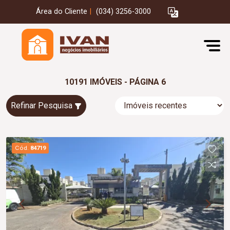
Área do Cliente
|
(034) 3256-3000
10191 IMÓVEIS - PÁGINA 6
Refinar Pesquisa
Cód.
84719