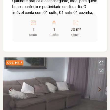
Quitinete prática e aconchegante, ideal para quem
busca conforto e praticidade no dia a dia. O
imóvel conta com 01 suíte, 01 sala, 01 cozinha,
01 área de serviço e não possui garagem.
Excelente opção para solteiros, estudantes ou
1
1
30 m²
casais.
Dorm.
Banho
Const.
Cód.
84717