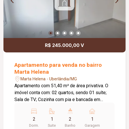
Telas de proteção nas sacadas e janelas.
Condomínio: Câmeras de segurança; Gás incluso.
Opção de locação mobiliada inclui: Máquina de
lavar de 12 kg; Geladeira Brastemp 378 L; 04
cadeiras brancas; Fogão cooktop Fischer de 04
bocas;Cortinas decorativas (sala e suíte); 02
chuveiros.
R$ 245.000,00 V
Apartamento para venda no bairro
Marta Helena
Marta Helena - Uberlândia/MG
Apartamento com 51,40 m² de área privativa. O
imóvel conta com: 02 quartos, sendo 01 suíte;
Sala de TV; Cozinha com pia e bancada em
granito; Lavanderia; 01 vaga de garagem
descoberta; O condomínio oferece: Elevador;
2
1
2
1
Bicicletário; Brinquedoteca; Espaço gourmet;
Dorm.
Suite
Banho
Garagem
Salão de jogos; Diferenciais: Apartamento novo,