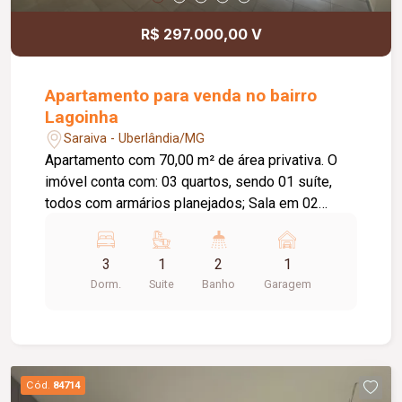
R$ 297.000,00 V
Apartamento para venda no bairro
Lagoinha
Saraiva - Uberlândia/MG
Apartamento com 70,00 m² de área privativa. O
imóvel conta com: 03 quartos, sendo 01 suíte,
todos com armários planejados; Sala em 02
ambientes; Cozinha com armários planejados;
Banheiro social; Hall de circulação; Área de
3
1
2
1
serviço com armários planejados; 01 vaga de
Dorm.
Suite
Banho
Garagem
garagem; O condomínio oferece: Portaria 24
horas; Espaço gourmet com churrasqueira;
Quadra poliesportiva; Playground; Diferenciais:
Apartamento localizado no 2º andar; Móveis
planejados nos quartos, banheiros, cozinha e área
Cód.
84714
de serviço; Ambientes bem distribuídos,