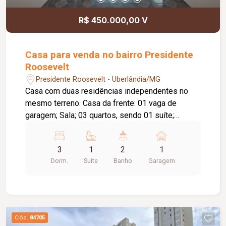
R$ 450.000,00 V
Casa para venda no bairro Presidente
Roosevelt
Presidente Roosevelt - Uberlândia/MG
Casa com duas residências independentes no
mesmo terreno. Casa da frente: 01 vaga de
garagem; Sala; 03 quartos, sendo 01 suíte;
Banheiro social; Sala de jantar; Cozinha;
Lavanderia; Casa dos fundos: 01 vaga de
3
1
2
1
garagem; Sala; 02 quartos; Banheiro social;
Dorm.
Suite
Banho
Garagem
Cozinha; Lavanderia; Diferenciais: Casas
independentes, ideais para moradia multi familiar
ou investimento; Piso em cerâmica; Construção
em laje; Ambientes bem distribuídos,
proporcionando conforto e praticidade.
Cód.
84705
Informações complementares: Terreno com