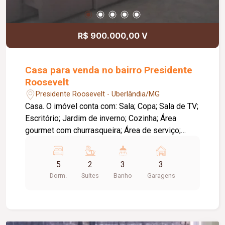
R$ 900.000,00 V
Casa para venda no bairro Presidente
Roosevelt
Presidente Roosevelt - Uberlândia/MG
Casa. O imóvel conta com: Sala; Copa; Sala de TV;
Escritório; Jardim de inverno; Cozinha; Área
gourmet com churrasqueira; Área de serviço;
Piscina; 03 vagas de garagem; Diferenciais:
Ambientes amplos e bem distribuídos,
5
2
3
3
proporcionando conforto e praticidade; Espaço
Dorm.
Suítes
Banho
Garagens
gourmet ideal para receber familiares e amigos.
Observação: A piscina necessita de reforma.