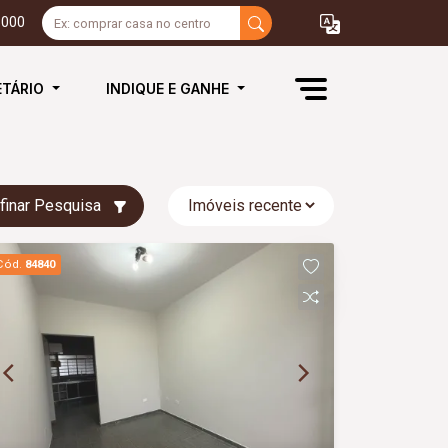
3000
ETÁRIO
INDIQUE E GANHE
finar Pesquisa
Cód.
84840