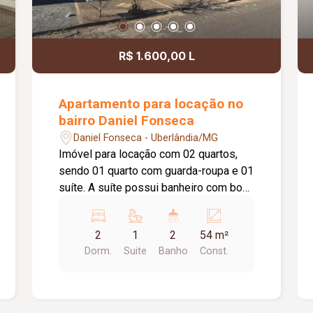
R$ 1.600,00 L
Apartamento para locação no
bairro Daniel Fonseca
Daniel Fonseca - Uberlândia/MG
Imóvel para locação com 02 quartos,
sendo 01 quarto com guarda-roupa e 01
suíte. A suíte possui banheiro com box
de vidro. Conta com sala, cozinha
equipada com cooktop e suggar, área
2
1
2
54 m²
de serviço, 01 banheiro social e 02
Dorm.
Suite
Banho
Const.
vagas de estacionamento.