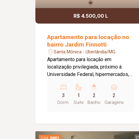
R$ 4.500,00 L
Apartamento para locação no
bairro Jardim Finnotti
Santa Mônica - Uberlândia/MG
Apartamento para locação em
localização privilegiada, próximo à
Universidade Federal, hipermercados,
farmácias, hospitais e aos principais
serviços da região. O imóvel conta com
3
1
2
2
03 quartos, sendo 01 suíte ampla com
Dorm.
Suite
Banho
Garagens
closet, oferecendo conforto e
praticidade para toda a família. Possui
sala espaçosa com vista livre,
ambientes bem distribuídos e
excelente iluminação natural. Destaque
Cód.
84831