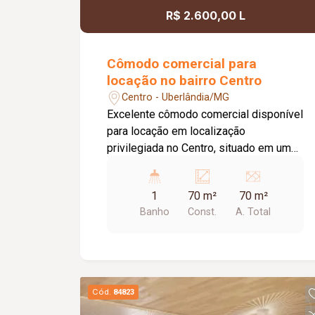
R$ 2.600,00 L
Cômodo comercial para
locação no bairro Centro
Centro - Uberlândia/MG
Excelente cômodo comercial disponível
para locação em localização
privilegiada no Centro, situado em uma
das principais avenidas da cidade e
próximo ao Terminal Central,
1
70 m²
70 m²
oferecendo grande visibilidade e fácil
Banho
Const.
A. Total
acesso. O imóvel possui
aproximadamente 70 m² de área,
dispondo de 01 banheiro, 01 depósito,
02 portas de aço e teto rebaixado com
iluminação em LED, proporcionando um
Cód.
84823
ambiente moderno, funcional e versátil