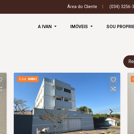
Área do Cliente
|
(034) 3256-
A IVAN
IMÓVEIS
SOU PROPRI
Re
Cód.
84841