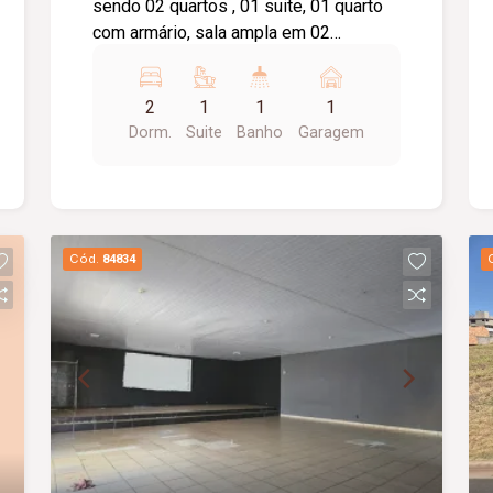
sendo 02 quartos , 01 suite, 01 quarto
com armário, sala ampla em 02
ambientes com sacada , lavabo,
cozinha com armário, área de serviço,
2
1
1
1
banheiro social com box e armário,
Dorm.
Suite
Banho
Garagem
elevador privativo, 01 vaga de garagem,
portaria 24 horas, brinquedoteca, salão
de festas.
Cód.
84834