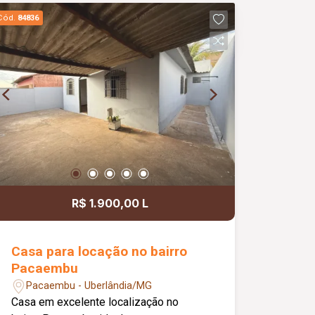
acesso a comércios, serviços e demais
Cód.
84836
conveniências.
R$ 1.900,00 L
Casa para locação no bairro
Pacaembu
Pacaembu - Uberlândia/MG
Casa em excelente localização no