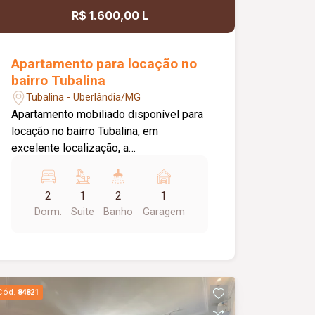
R$ 1.600,00 L
Apartamento para locação no
bairro Tubalina
Tubalina - Uberlândia/MG
Apartamento mobiliado disponível para
locação no bairro Tubalina, em
excelente localização, a
aproximadamente 150 metros da
Avenida Getúlio Vargas. O imóvel conta
2
1
2
1
com portão e porteiro eletrônicos,
Dorm.
Suite
Banho
Garagem
fechadura eletrônica, 01 vaga de
estacionamento com excelente
posicionamento e sol da manhã, sala
em 02 ambientes mobiliada com sofá
reclinável de 02 lugares, mesa de jantar
Cód.
84821
em vidro com 04 cadeiras, rack e TV,