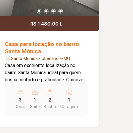
R$ 1.480,00 L
Casa para locação no bairro
Santa Mônica
Santa Mônica - Uberlândia/MG
Casa em excelente localização no
bairro Santa Mônica, ideal para quem
busca conforto e praticidade. O imóvel
conta com 03 quartos, sendo 01 suíte,
banheiro social, sala de estar
3
1
2
1
aconchegante e cozinha equipada com
Dorm.
Suite
Banho
Garagem
armário sob a pia. Possui ainda área de
lavanderia e 01 vaga de garagem
coberta. Ótima opção para moradia, em
uma região valorizada, com fácil