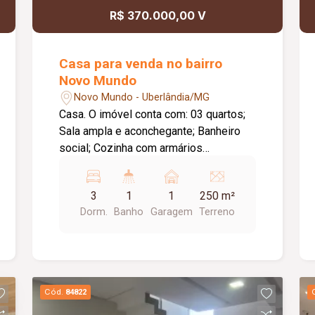
R$ 370.000,00 V
Casa para venda no bairro
Novo Mundo
Novo Mundo - Uberlândia/MG
Casa. O imóvel conta com: 03 quartos;
Sala ampla e aconchegante; Banheiro
social; Cozinha com armários
planejados; Lavanderia; Garagem.
3
1
1
250 m²
Dorm.
Banho
Garagem
Terreno
Cód.
84822