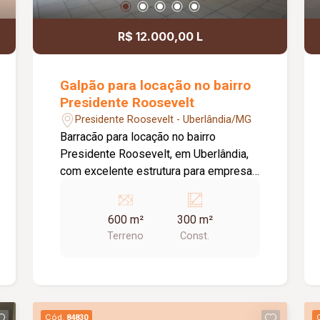
R$ 12.000,00 L
Galpão para locação no bairro
Presidente Roosevelt
Presidente Roosevelt - Uberlândia/MG
Barracão para locação no bairro
Presidente Roosevelt, em Uberlândia,
com excelente estrutura para empresas
de diversos segmentos. O imóvel
possui 600 m² de terreno e 300 m² de
600 m²
300 m²
área construída, distribuídos de forma
Terreno
Const.
funcional para atender às necessidades
do seu negócio. O espaço principal
conta com um amplo salão de
aproximadamente 250 m², ideal para
atividades comerciais, industriais,
Cód.
84830