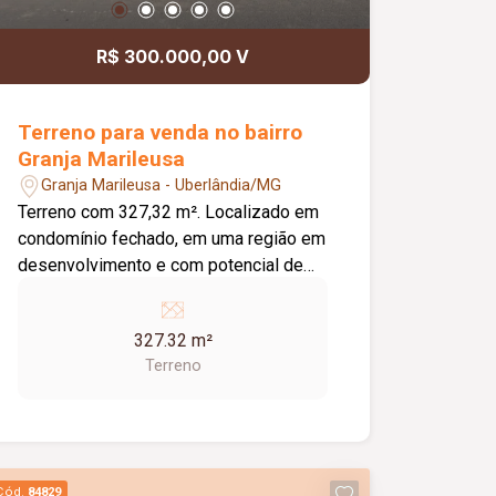
R$ 300.000,00 V
Terreno para venda no bairro
Granja Marileusa
Granja Marileusa - Uberlândia/MG
Terreno com 327,32 m². Localizado em
condomínio fechado, em uma região em
desenvolvimento e com potencial de
valorização. Condomínio fechado;
Terreno com boa área para construção;
327.32 m²
Região em expansão e crescimento;
Terreno
Excelente opção para construção
residencial ou investimento.
Cód.
84829