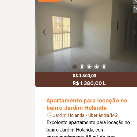
para a varanda gourmet com
churrasqueira, ideal para momentos de
lazer e confraternização. O apartamento
dispõe ainda de elevador e 02 vagas
de garagem.
R$ 1.500,00
R$ 1.380,00 L
Apartamento para locação no
bairro Jardim Holanda
Jardim Holanda - Uberlândia/MG
Excelente apartamento para locação no
bairro Jardim Holanda, com