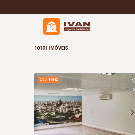
10191 IMÓVEIS
Cód.
84842