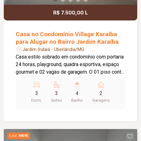
R$ 7.500,00 L
Casa no Condomínio Village Karaíba
para Alugar no Bairro Jardim Karaíba
Jardim Indaiá - Uberlândia/MG
Casa estilo sobrado em condomínio com portaria
24 horas, playground, quadra esportiva, espaço
gourmet e 02 vagas de garagem. O 01 piso conta
com sala em 02 ambientes, lavabo, ar
condicionado, cozinha americana planejada com
3
3
4
2
armários, lavanderia com armários, banheiro de
Dorm.
Suítes
Banho
Garagens
serviço, despensa, varanda, área externa gramada
com ofurô e churrasqueira. 2º Piso com hall para
03 suítes (todas c/ armário) sendo todas com
ares condicionado. piso porcelanato.
Cód.
84595