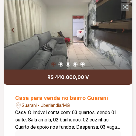
todos os ambientes; Piso em porcelanato;
Bancadas em granito; Esquadrias em alumínio;
Posição voltada para o sol da manhã; Área
construída de 178,40 m².
R$ 440.000,00 V
Casa para venda no bairro Guarani
Guarani - Uberlândia/MG
Casa. O imóvel conta com: 03 quartos, sendo 01
suíte; Sala ampla; 02 banheiros; 02 cozinhas;
Quarto de apoio nos fundos; Despensa; 03 vagas
de garagem; Diferenciais: Ambientes amplos e