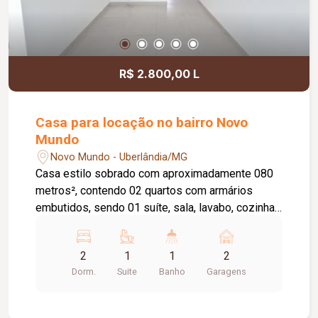
R$ 2.800,00 L
Casa para locação no bairro Novo
Mundo
Novo Mundo - Uberlândia/MG
Casa estilo sobrado com aproximadamente 080
metros², contendo 02 quartos com armários
embutidos, sendo 01 suíte, sala, lavabo, cozinha
planejada, banheiro social com armário sob a pia
e box em blindex, área de serviço coberta e 02
2
1
1
2
vagas de estacionamento. Imóvel com excelente
Dorm.
Suite
Banho
Garagens
distribuição dos ambientes, ideal para quem
busca conforto, praticidade e funcionalidade. Um
imóvel funcional, bem distribuído e pronto para