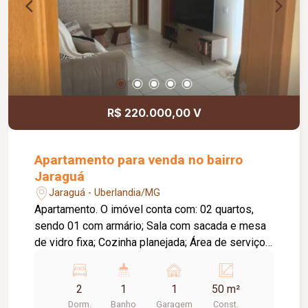
R$ 220.000,00 V
Apartamento para venda no bairro
Jaraguá
Jaraguá - Uberlandia/MG
Apartamento. O imóvel conta com: 02 quartos,
sendo 01 com armário; Sala com sacada e mesa
de vidro fixa; Cozinha planejada; Área de serviço
com armários; Banheiro social com box em
blindex, armário sob a pia e espelho; 01 vaga de
2
1
1
50 m²
garagem; O condomínio oferece: Portaria 24
Dorm.
Banho
Garagem
Const.