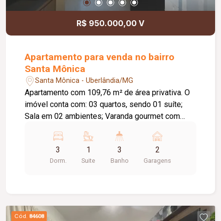
R$ 950.000,00 V
Apartamento para venda no bairro
Santa Mônica
Santa Mônica - Uberlândia/MG
Apartamento com 109,76 m² de área privativa. O
imóvel conta com: 03 quartos, sendo 01 suíte;
Sala em 02 ambientes; Varanda gourmet com
churrasqueira; Lavabo; Banheiro social; Cozinha
integrada à sala; Lavanderia independente; 02
3
1
3
2
vagas de garagem; O condomínio oferece:
Dorm.
Suite
Banho
Garagens
Piscina; Área gourmet; Salão de festas; Sauna;
Coworking; Academia; Mercadinho; Bicicletário;
Fire place; Brinquedoteca; 02 elevadores; Gás
canalizado; Diferenciais: Apartamento completo
com marcenaria planejada; Ar-condicionado em
Cód.
84608