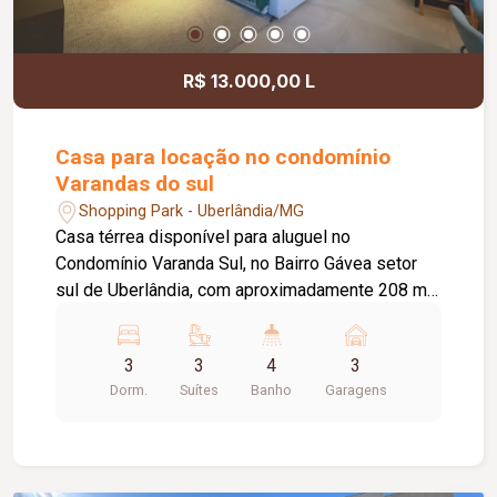
R$ 13.000,00 L
Casa para locação no condomínio
Varandas do sul
Shopping Park - Uberlândia/MG
Casa térrea disponível para aluguel no
Condomínio Varanda Sul, no Bairro Gávea setor
sul de Uberlândia, com aproximadamente 208 m²
de área construída, fino acabamento, oferecendo
conforto, sofisticação e excelente estrutura para
3
3
4
3
toda a família. O imóvel conta com sala ampla em
Dorm.
Suítes
Banho
Garagens
2 ambientes com pé-direito duplo, escritório com
armário planejado e ar-condicionado, lavabo
social e 3 suítes, sendo 1 master com closed,
equipadas com armários planejados e ar-