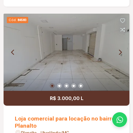
social com armário sob a pia, área de serviço
com banheiro, despensa, área de churrasqueira,
piscina e 02 vagas de garagem. Uma excelente
Cód.
84583
opção para quem procura um imóvel espaçoso,
confortável e perfeito para receber familiares e
amigos.
R$ 3.000,00 L
Loja comercial para locação no bairro
Planalto