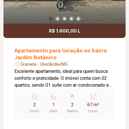
R$ 1.600,00 L
Apartamento para locação no bairro
Jardim Botânico
Granada - Uberlândia/MG
Excelente apartamento, ideal para quem busca
conforto e praticidade. O imóvel conta com 02
quartos, sendo 01 suíte com ar-condicionado e
01 quarto com armário planejado. O banheiro da
suíte possui box em vidro. A área social é
2
1
2
67 m²
composta por sala, cozinha com armários,
Dorm.
Suite
Banho
Const.
proporcionando mais funcionalidade no dia a dia,
além de área de serviço e 01 banheiro social. O
apartamento dispõe ainda de 01 vaga de