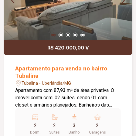
R$ 420.000,00 V
Apartamento para venda no bairro
Tubalina
Tubalina - Uberlândia/MG
Apartamento com 87,93 m² de área privativa. O
imóvel conta com: 02 suítes, sendo 01 com
closet e armários planejados; Banheiros das
suítes com armários e box em blindex; Sala em
02 ambientes; Lavabo; Cozinha com armários
2
2
3
2
planejados; Lavanderia; 02 vagas de garagem; O
Dorm.
Suítes
Banho
Garagens
condomínio conta com: Portões eletrônicos;