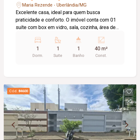
Maria Rezende - Uberlândia/MG
Excelente casa, ideal para quem busca
praticidade e conforto. O imóvel conta com 01
suíte com box em vidro, sala, cozinha, área de
serviço e 01 vaga de garagem. Uma ótima opção
para quem deseja morar em um ambiente
1
1
1
40 m²
funcional e bem distribuído. Agende uma visita e
Dorm.
Suite
Banho
Const.
conheça este imóvel. Entre em contato com um
de nossos corretores!
Cód.
84600