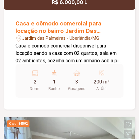
R$ 6.000,00 L
Casa e cômodo comercial para
locação no bairro Jardim Das
Palmeiras
Jardim das Palmeiras - Uberlândia/MG
Casa e cômodo comercial disponível para
locação sendo a casa com 02 quartos, sala em
02 ambientes, cozinha com um armário sob a pia,
banheiro social, área de serviço, varanda, 03
vagas de estacionamento, na frente o cômodo
2
1
3
200 m²
comercial medindo aproximadamente 80 metros
Dorm.
Banho
Garagens
A. Útil
quadrados com 02 portas eletrônicas , 02
banheiros, imóvel em ótima localização. Água
está incluso no valor do aluguel. Cômodo
comercial possui habite- se.
Cód.
84592