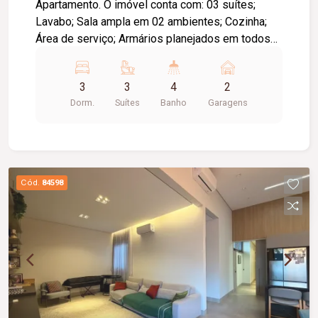
Apartamento. O imóvel conta com: 03 suítes;
Lavabo; Sala ampla em 02 ambientes; Cozinha;
Área de serviço; Armários planejados em todos
os ambientes; 02 vagas de garagem livres; O
condomínio oferece: Área de lazer completa;
3
3
4
2
Diferenciais: Ambientes amplos, modernos e
Dorm.
Suítes
Banho
Garagens
totalmente planejados, proporcionando conforto,
praticidade e excelente aproveitamento dos
espaços.
Cód.
84598